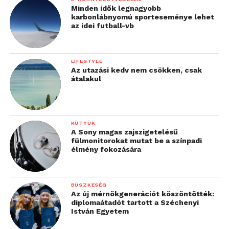
Minden idők legnagyobb
karbonlábnyomú sporteseménye lehet
az idei futball-vb
LIFESTYLE
Az utazási kedv nem csökken, csak
átalakul
KÜTYÜK
A Sony magas zajszigetelésű
fülmonitorokat mutat be a színpadi
élmény fokozására
BÜSZKESÉG
Az új mérnökgenerációt köszöntötték:
diplomaátadót tartott a Széchenyi
István Egyetem