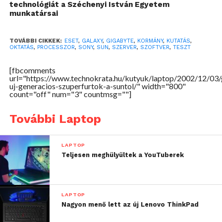
technológiát a Széchenyi István Egyetem
egyetem és az angol Cambridge-Cranfield High
munkatársai
Performance Computing Facility is Galaxy szintű
konfigurációk üzembe állítását tervezi. A 144-800
TOVÁBBI CIKKEK:
ESET
,
GALAXY
,
GIGABYTE
,
KORMÁNY
,
KUTATÁS
,
processzorból álló, jelenleg maximum 1,68 teraflop
OKTATÁS
,
PROCESSZOR
,
SONY
,
SUN
,
SZERVER
,
SZOFTVER
,
TESZT
sebességű Galaxy-konfigurációk nyolc
[fbcomments
felsőkategóriás Sun Fire szerver a Sun Fire Link
url="https://www.technokrata.hu/kutyuk/laptop/2002/12/03/
technológiával összekötött együtteséből állnak.
uj-generacios-szuperfurtok-a-suntol/" width="800"
count="off" num="3" countmsg=""]
Különösen vonzó megoldást nyújtanak a
nagyteljesítményű műszaki számítási piacokon. A
További Laptop
legkisebb Galaxy-konfigurációval is könnyedén be
lehet majd kerülni a világ 500 legnagyobb
szuperszámítógépes rendszere közé. A Sun HPC
LAPTOP
Teljesen meghülyültek a YouTuberek
ClusterTools környezete teljes funkciókörű,
méretezhető MPI alkalmazásfejlesztési és futtatási
környezetet biztosít a Galaxy-rendszerekhez.
LAPTOP
Nagyon menő lett az új Lenovo ThinkPad