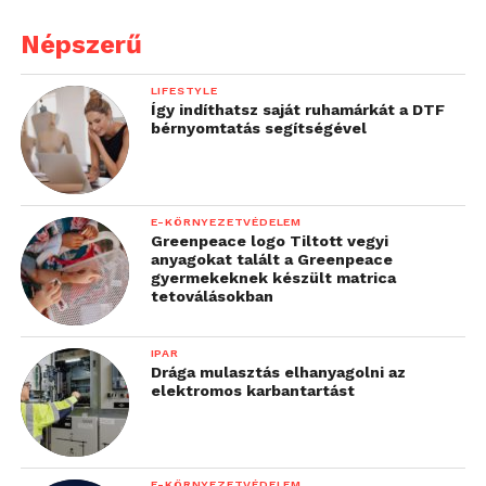
Népszerű
LIFESTYLE
Így indíthatsz saját ruhamárkát a DTF
bérnyomtatás segítségével
E-KÖRNYEZETVÉDELEM
Greenpeace logo Tiltott vegyi
anyagokat talált a Greenpeace
gyermekeknek készült matrica
tetoválásokban
IPAR
Drága mulasztás elhanyagolni az
elektromos karbantartást
E-KÖRNYEZETVÉDELEM