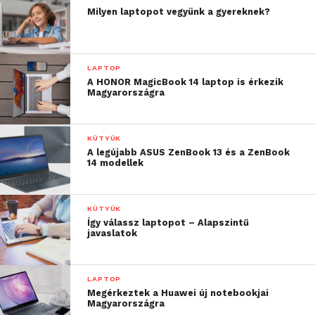
Milyen laptopot vegyünk a gyereknek?
LAPTOP
A HONOR MagicBook 14 laptop is érkezik
Magyarországra
KÜTYÜK
A legújabb ASUS ZenBook 13 és a ZenBook
14 modellek
KÜTYÜK
Így válassz laptopot – Alapszintű
javaslatok
LAPTOP
Megérkeztek a Huawei új notebookjai
Magyarországra