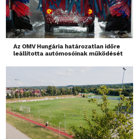
Az OMV Hungária határozatlan időre
leállította autómosóinak működését