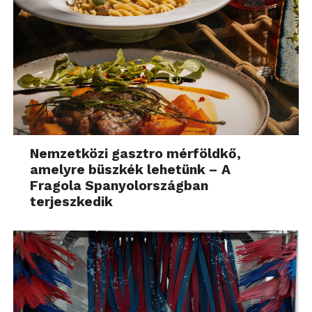
Nemzetközi gasztro mérföldkő,
amelyre büszkék lehetünk – A
Fragola Spanyolországban
terjeszkedik