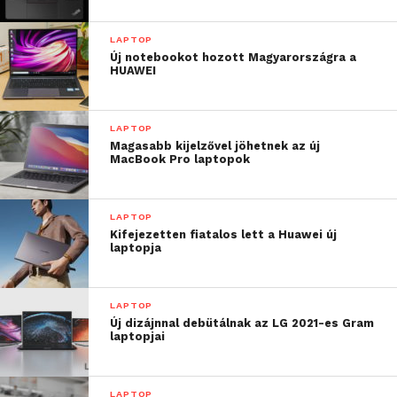
LAPTOP
Új notebookot hozott Magyarországra a
HUAWEI
LAPTOP
Magasabb kijelzővel jöhetnek az új
MacBook Pro laptopok
LAPTOP
Kifejezetten fiatalos lett a Huawei új
laptopja
LAPTOP
Új dizájnnal debütálnak az LG 2021-es Gram
laptopjai
LAPTOP