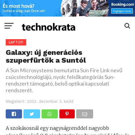
LAPTOP
Galaxy: új generációs
szuperfürtök a Suntól
A Sun Microsystems bemutatta Sun Fire Link nevű
csúcstechnológiájú, nyolc felsőkategóriás Sun-
rendszert támogató, belső optikai kapcsolati
rendszerét.
Megjelent:
2002. december 3. kedd
A szokásosnál egy nagyságrenddel nagyobb