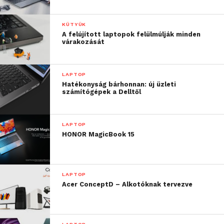
KÜTYÜK
A felújított laptopok felülmúlják minden
várakozását
LAPTOP
Hatékonyság bárhonnan: új üzleti
számítógépek a Delltől
LAPTOP
HONOR MagicBook 15
LAPTOP
Acer ConceptD – Alkotóknak tervezve