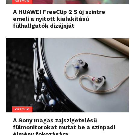
KÜTYÜK
A HUAWEI FreeClip 2 S új szintre
emeli a nyitott kialakítású
fülhallgatók dizájnját
KÜTYÜK
A Sony magas zajszigetelésű
fülmonitorokat mutat be a színpadi
élmény fokozására