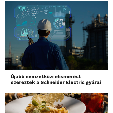
Újabb nemzetközi elismerést
szereztek a Schneider Electric gyárai