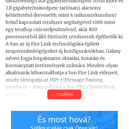
sávszélességű (4,8 gigabyte/másodperc rövid időre és
2,8 gigabyte/másodperc tartósan), alacsony
késleltetésű (kevesebb, mint 4 mikroszekundum)
belső kapcsolati rendszer segítségével több mint
egy teraflop csúcsteljesítményű, akár 800
processzorból álló fürtözött rendszerek építhetők ki.
A Sun az új Fire Link technológiára épített
szuperszámítógépeket új konfigurációkban, Galaxy
néven fogja forgalmazni oktatási, kutatási és
kormányzati intézmények számára. Minden olyan
alkalmazás kihasználhatja a Sun Fire Link előnyeit,
amely támogatja az MPI-t (Message Passing
Interface) – ilyen például a Sun HPC ClusterTools
szoftvere.
TOVÁBB
A kapcsolórendszer a legigényesebb rendelkezésre
állási követelményeknek is megfelel. A kapcsolatok
összevonhatók (maximum négy Sun Fire Link
csatorna), a redundancia pedig háromszoros. A Sun