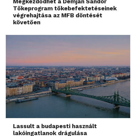
Megkezdődhet a Demján Sándor
Tőkeprogram tőkebefektetéseinek
végrehajtása az MFB döntését
követően
Lassult a budapesti használt
lakóingatlanok drágulása