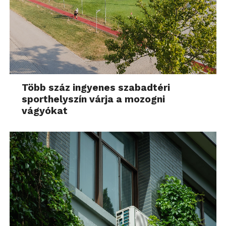
Több száz ingyenes szabadtéri
sporthelyszín várja a mozogni
vágyókat