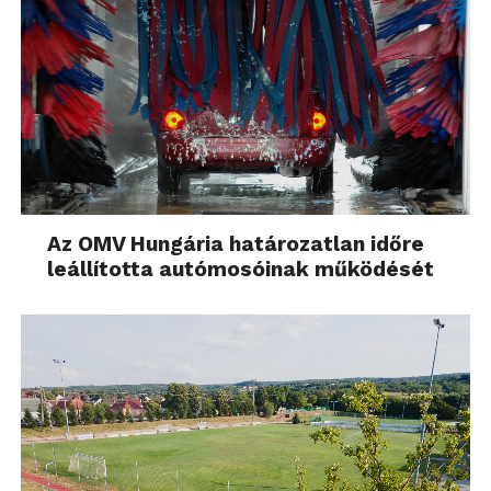
Az OMV Hungária határozatlan időre
leállította autómosóinak működését