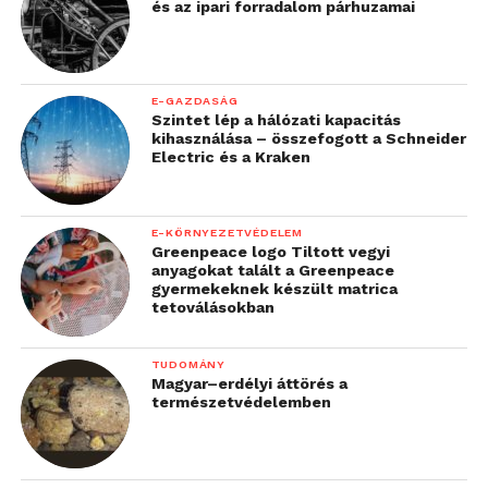
és az ipari forradalom párhuzamai
E-GAZDASÁG
Szintet lép a hálózati kapacitás
kihasználása – összefogott a Schneider
Electric és a Kraken
E-KÖRNYEZETVÉDELEM
Greenpeace logo Tiltott vegyi
anyagokat talált a Greenpeace
gyermekeknek készült matrica
tetoválásokban
TUDOMÁNY
Magyar–erdélyi áttörés a
természetvédelemben