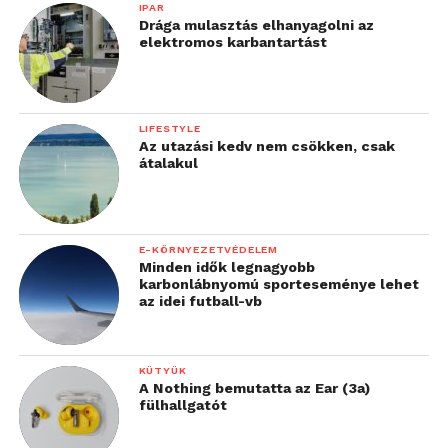
IPAR
Drága mulasztás elhanyagolni az
elektromos karbantartást
LIFESTYLE
Az utazási kedv nem csökken, csak
átalakul
E-KÖRNYEZETVÉDELEM
Minden idők legnagyobb
karbonlábnyomú sporteseménye lehet
az idei futball-vb
KÜTYÜK
A Nothing bemutatta az Ear (3a)
fülhallgatót