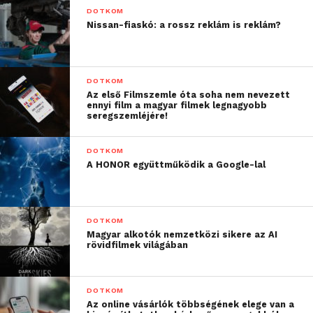
DOTKOM
Nissan-fiaskó: a rossz reklám is reklám?
DOTKOM
Az első Filmszemle óta soha nem nevezett
ennyi film a magyar filmek legnagyobb
seregszemléjére!
DOTKOM
A HONOR együttműködik a Google-lal
DOTKOM
Magyar alkotók nemzetközi sikere az AI
rövidfilmek világában
DOTKOM
Az online vásárlók többségének elege van a