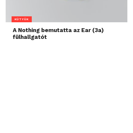
KÜTYÜK
A Nothing bemutatta az Ear (3a)
fülhallgatót