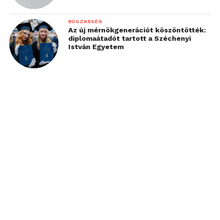
BÜSZKESÉG
Az új mérnökgenerációt köszöntötték:
diplomaátadót tartott a Széchenyi
István Egyetem