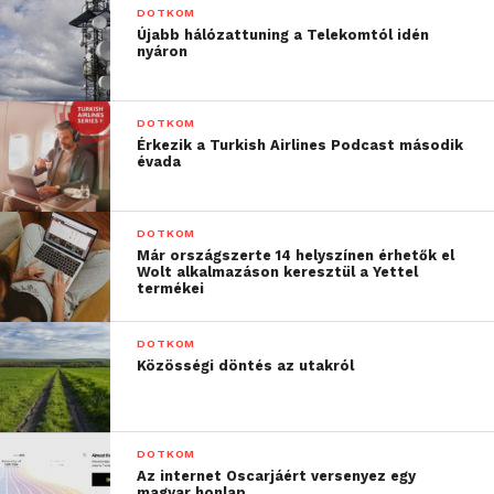
DOTKOM
Újabb hálózattuning a Telekomtól idén
nyáron
DOTKOM
Érkezik a Turkish Airlines Podcast második
évada
DOTKOM
Már országszerte 14 helyszínen érhetők el
Wolt alkalmazáson keresztül a Yettel
termékei
DOTKOM
Közösségi döntés az utakról
DOTKOM
Az internet Oscarjáért versenyez egy
magyar honlap