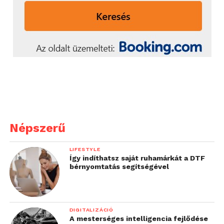
Népszerű
LIFESTYLE
Így indíthatsz saját ruhamárkát a DTF
bérnyomtatás segítségével
DIGITALIZÁCIÓ
A mesterséges intelligencia fejlődése