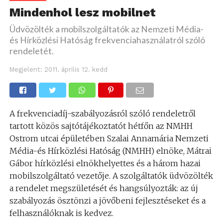
Mindenhol lesz mobilnet
Üdvözölték a mobilszolgáltatók az Nemzeti Média-
és Hírközlési Hatóság frekvenciahasználatról szóló
rendeletét.
Megjelent:
2011. április 12. kedd
A frekvenciadíj-szabályozásról szóló rendeletről
tartott közös sajtótájékoztatót hétfőn az NMHH
Ostrom utcai épületében Szalai Annamária Nemzeti
Média-és Hírközlési Hatóság (NMHH) elnöke, Mátrai
Gábor hírközlési elnökhelyettes és a három hazai
mobilszolgáltató vezetője. A szolgáltatók üdvözölték
a rendelet megszületését és hangsúlyozták: az új
szabályozás ösztönzi a jövőbeni fejlesztéseket és a
felhasználóknak is kedvez.