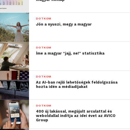
DOTKOM
Jön a nyuszi, megy a magyar
DOTKOM
Íme a magyar “jajj, ne!” statisztika
DOTKOM
Az AI-ban rejlő lehetőségek feldolgozása
hozta idén a médiadíjakat
DOTKOM
400 új lakással, megújult arculattal és
weboldallal indítja az idei évet az AVICO
Group