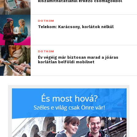
kiszámíthatatlanul érkező csomagokból
DOTKOM
Telekom: Karácsony, korlátok nélkül
DOTKOM
Év végéig már biztosan marad a jóáras
korlátlan belföldi mobilnet