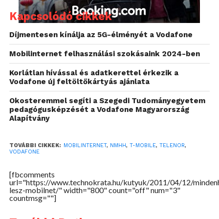
mondta Mátrai Gábor. Az NMHH hírközlési
Kapcsolódó cikkek
elnökhelyettese hozzátette: fontos, hogy leltárt kell
készíteni a frekvenciakészletről, és ki kell alakítani a
Díjmentesen kínálja az 5G-élményét a Vodafone
hatékony spektrumgazdálkodás feltételeit, meg kell
Mobilinternet felhasználási szokásaink 2024-ben
teremteni a sávkészletek ésszerű, a technológiai
fejlődéshez, valamint a fogyasztói igényekhez
Korlátlan hívással és adatkerettel érkezik a
Vodafone új feltöltőkártyás ajánlata
alkalmazkodó hasznosításának feltételeit. A mostani
elképzelések szerint elsőként egy olyan sávkészlet
Okosteremmel segíti a Szegedi Tudományegyetem
kerülne hasznosításra, értékesítésre, amely a 900
pedagógusképzését a Vodafone Magyarország
Alapítvány
megahertzes sávban biztosítana egy újabb 11
megahertzes plusz kapacitást.
TOVÁBBI CIKKEK:
MOBILINTERNET
,
NMHH
,
T-MOBILE
,
TELENOR
,
VODAFONE
Az eseményen megjelent mobilcégek vezetői
mindannyian üdvözölték a rendelet megalkotását.
[fbcomments
url="https://www.technokrata.hu/kutyuk/2011/04/12/minden
Christopher Mattheisen, a Magyar Telekom elnök-
lesz-mobilnet/" width="800" count="off" num="3"
countmsg=""]
vezérigazgatója arról beszélt, hogy a rendeletnek
köszönhetően a mostani 75 százalékos