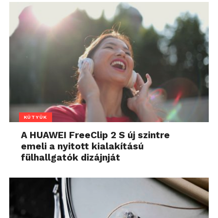
KÜTYÜK
A HUAWEI FreeClip 2 S új szintre
emeli a nyitott kialakítású
fülhallgatók dizájnját