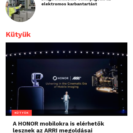
elektromos karbantartást
Kütyük
KÜTYÜK
A HONOR mobilokra is elérhetők
lesznek az ARRI megoldásai