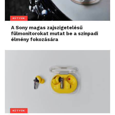
KÜTYÜK
A Sony magas zajszigetelésű
fülmonitorokat mutat be a színpadi
élmény fokozására
KÜTYÜK