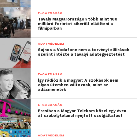
E-GAZDASÁG
Tavaly Magyarországon több mint 100
milliárd forintot sikerült elkölteni a
filmiparban
ADATVÉDELEM
Sajnos a Vodafone nem a torvényi előírások
szerint intézte a tavalyi adategyeztetést
E-GAZDASÁG
Így rádiózik a magyar: A szokások nem
olyan ütemben változnak, mint az
adásmenetek
E-GAZDASÁG
Ercsiben a Magyar Telekom közel egy éven
át szabálytalanul nyújtott szolgáltatást
ADATVÉDELEM