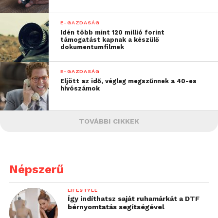
E-GAZDASÁG
Idén több mint 120 millió forint
támogatást kapnak a készülő
dokumentumfilmek
E-GAZDASÁG
Eljött az idő, végleg megszűnnek a 40-es
hívószámok
TOVÁBBI CIKKEK
Népszerű
LIFESTYLE
Így indíthatsz saját ruhamárkát a DTF
bérnyomtatás segítségével