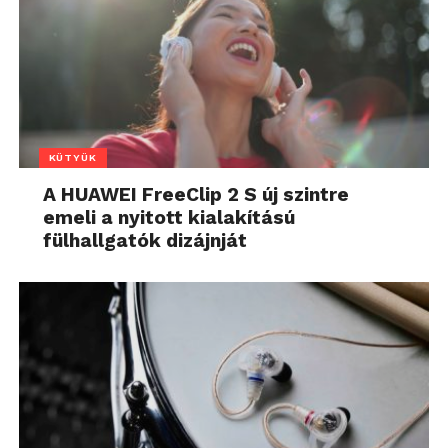
KÜTYÜK
A HUAWEI FreeClip 2 S új szintre
emeli a nyitott kialakítású
fülhallgatók dizájnját