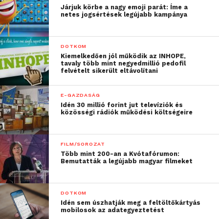
Járjuk körbe a nagy emoji parát: Íme a
netes jogsértések legújabb kampánya
DOTKOM
Kiemelkedően jól működik az INHOPE,
tavaly több mint negyedmillió pedofil
felvételt sikerült eltávolítani
E-GAZDASÁG
Idén 30 millió forint jut televíziók és
közösségi rádiók működési költségeire
FILM/SOROZAT
Több mint 200-an a Kvótafórumon:
Bemutatták a legújabb magyar filmeket
DOTKOM
Idén sem úszhatják meg a feltöltőkártyás
mobilosok az adategyeztetést