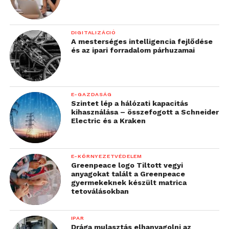
DIGITALIZÁCIÓ
A mesterséges intelligencia fejlődése
és az ipari forradalom párhuzamai
E-GAZDASÁG
Szintet lép a hálózati kapacitás
kihasználása – összefogott a Schneider
Electric és a Kraken
E-KÖRNYEZETVÉDELEM
Greenpeace logo Tiltott vegyi
anyagokat talált a Greenpeace
gyermekeknek készült matrica
tetoválásokban
IPAR
Drága mulasztás elhanyagolni az