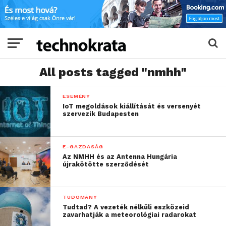
All posts tagged "nmhh"
ESEMÉNY
IoT megoldások kiállítását és versenyét
szervezik Budapesten
E-GAZDASÁG
Az NMHH és az Antenna Hungária
újrakötötte szerződését
TUDOMÁNY
Tudtad? A vezeték nélküli eszközeid
zavarhatják a meteorológiai radarokat