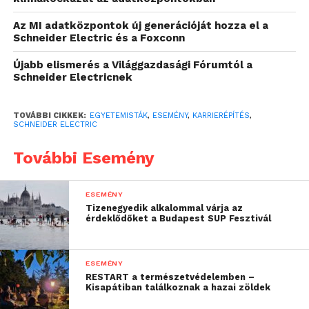
Light irodaházban, a „Plant Your Future!”
Az MI adatközpontok új generációját hozza el a
rendezvénynek köszönhetően. A vállalat idén már
Schneider Electric és a Foxconn
ötödik alkalommal szervezte meg a felsőoktatásban
tanulók számára a karrierépítésüket segítő
Újabb elismerés a Világgazdasági Fórumtól a
Schneider Electricnek
eseményt, amire ezúttal is nagy volt az érdeklődés,
közel 100 fiatal vett részt a programokon.
TOVÁBBI CIKKEK:
EGYETEMISTÁK
,
ESEMÉNY
,
KARRIERÉPÍTÉS
,
A „Plan(t) Your Future!” célja, hogy támogatást
SCHNEIDER ELECTRIC
nyújtson az egyetemistáknak a jövőjük építéséhez.
További Esemény
Az esemény során az érdeklődők
megismerkedhettek a világ egyik vezető
energiatechnológiai vállalata, a Schneider Electric
ESEMÉNY
Tizenegyedik alkalommal várja az
működésével, megoldásaival, üzletágaival, gyáraival,
érdeklődőket a Budapest SUP Fesztivál
illetve a cég munkatársaival is a standokon. A
Budapesten jelenlévő csapaton túl a Schneider
Electric három gyárából és logisztikai központjából
ESEMÉNY
RESTART a természetvédelemben –
is érkeztek kollégák, hogy népszerűsítsék a gyártási
Kisapátiban találkoznak a hazai zöldek
és logisztikai területeket.