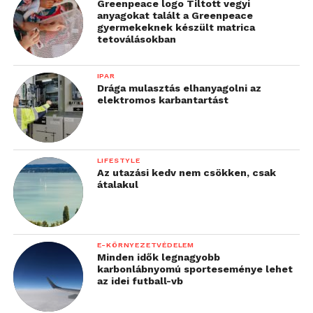
Greenpeace logo Tiltott vegyi
anyagokat talált a Greenpeace
gyermekeknek készült matrica
tetoválásokban
IPAR
Drága mulasztás elhanyagolni az
elektromos karbantartást
LIFESTYLE
Az utazási kedv nem csökken, csak
átalakul
E-KÖRNYEZETVÉDELEM
Minden idők legnagyobb
karbonlábnyomú sporteseménye lehet
az idei futball-vb