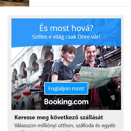
mutatnak, nemcsak ez az
esemény bizonyítja,
hanem a diákoktól érkező
számos pozitív
visszajelzés is. Külön
öröm számunkra, hogy
több hallgatóval is
találkoztunk, akik már
tavaly is részt vettek a
rendezvényünkön. Ez
egyszerre megtiszteltetés
és annak bizonyítéka,
hogy valódi értéket