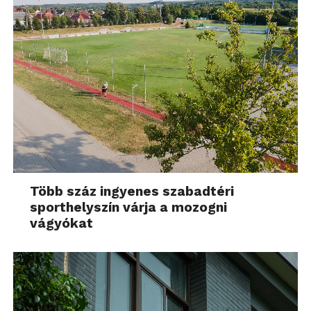
Több száz ingyenes szabadtéri
sporthelyszín várja a mozogni
vágyókat