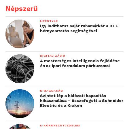
Népszerű
LIFESTYLE
Így indíthatsz saját ruhamárkát a DTF
bérnyomtatás segítségével
DIGITALIZÁCIÓ
A mesterséges intelligencia fejlődése
és az ipari forradalom párhuzamai
E-GAZDASÁG
Szintet lép a hálózati kapacitás
kihasználása – összefogott a Schneider
Electric és a Kraken
E-KÖRNYEZETVÉDELEM