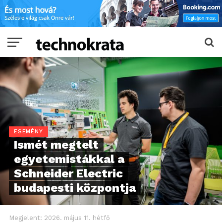
ESEMÉNY
Ismét megtelt
egyetemistákkal a
Schneider Electric
budapesti központja
Megjelent:
2026. május 11. hétfő