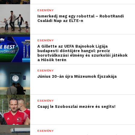
ESEMÉNY
Ismerkedj meg egy robottal – RobotRandi
Családi Nap az ELTE-n
ESEMÉNY
A Gillette az UEFA Bajnokok Ligája
budapesti döntőjére hangol: precíz
borotválkozási élmény és szurkolói játékok
a Hősök terén
ESEMÉNY
Június 20-án újra Múzeumok Éjszakája
2026.03. 27. Plan(t) Your Future
ESEMÉNY
Csapj le Szoboszlai mezére és segíts!
A program részeként rapid interjúkon is részt
vehettek a hallgatók, de a szervezők készültek
önéletrajz (CV) készítési tanácsadással is, illetve a
ESEMÉNY
fiatalok egy profi fotósnak köszönhetően a tökéletes