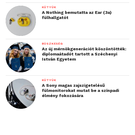
KÜTYÜK
A Nothing bemutatta az Ear (3a)
fülhallgatót
BÜSZKESÉG
Az új mérnökgenerációt köszöntötték:
diplomaátadót tartott a Széchenyi
István Egyetem
KÜTYÜK
A Sony magas zajszigetelésű
fülmonitorokat mutat be a színpadi
élmény fokozására