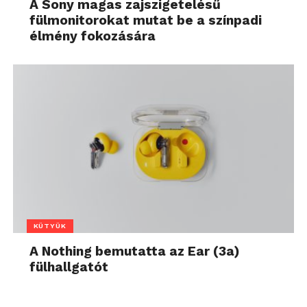
A Sony magas zajszigetelésű
fülmonitorokat mutat be a színpadi
élmény fokozására
KÜTYÜK
A Nothing bemutatta az Ear (3a)
fülhallgatót