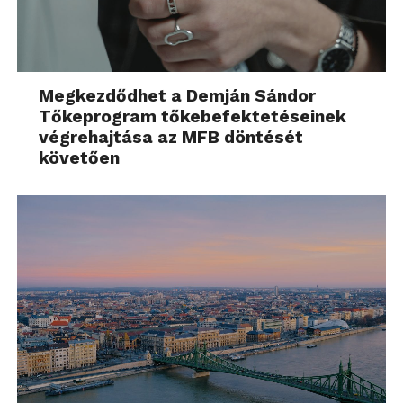
Megkezdődhet a Demján Sándor
Tőkeprogram tőkebefektetéseinek
végrehajtása az MFB döntését
követően