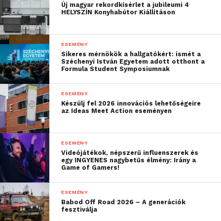
a BME-vel és a
Új magyar rekordkísérlet a jubileumi 4
HELYSZÍN Konyhabútor Kiállításon
Dunaújvárosi
Egyetemmel is.
ESEMÉNY
Ugyanakkor azzal is
Sikeres mérnökök a hallgatókért: ismét a
Széchenyi István Egyetem adott otthont a
tisztában vagyunk, hogy
Formula Student Symposiumnak
milyen kihívással
ESEMÉNY
szembesülnek a fiatalok
Készülj fel 2026 innovációs lehetőségeire
az Ideas Meet Action eseményen
pályájuk kezdetén, ezért
folyamatosan azon
ESEMÉNY
dolgozunk, hogy
Videójátékok, népszerű influenszerek és
egy INGYENES nagybetűs élmény: Irány a
befogadó, támogató
Game of Gamers!
közeget teremtsünk
ESEMÉNY
számukra. Azt, hogy
Babod Off Road 2026 – A generációk
fesztiválja
erőfeszítéseink jó irányba