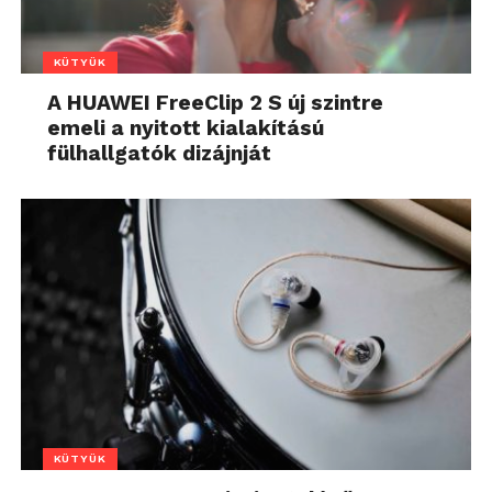
KÜTYÜK
A HUAWEI FreeClip 2 S új szintre
emeli a nyitott kialakítású
fülhallgatók dizájnját
KÜTYÜK