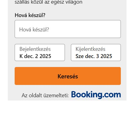
teremtünk. Jelenleg is
számos gyakornok
dolgozik velünk”
– mondta el Ivanov Katalin, a Schneider Electric
országos HR vezetője.
További friss híreket talál a
Technokrata
főoldalán!
Csatlakozzon hozzánk a
Facebookon
is!