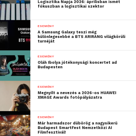
Logisztika Napja 2026: áprilisban ismét
CV-fotójukat is elkészíthették.
fókuszban a logisztikai szektor
Az idei „Plan(t) Your Future!” egyik különlegessége
ESEMÉNY
az volt, hogy egyetemi hallgatók mellett, a Schneider
A Samsung Galaxy teszi még
Electric munkatársainak középiskolás és egyetemi
különlegesebbé a BTS ARIRANG világkörüli
turnéját
végzős gyermekei számára is megnyitották a
részvétel lehetőségét. A hasznos tudnivalók,
ESEMÉNY
valamint a networking lehetőség mellett a
Oláh Ibolya jótékonysági koncertet ad
standokon játékok, az esemény végén pedig értékes
Budapesten
nyeremények is várták az érdeklődő fiatalokat, akik
többek között szakmai mentorálást és Budapest
ESEMÉNY
Park vouchert is nyerhettek.
Megnyílt a nevezés a 2026-os HUAWEI
XMAGE Awards fotópályázatra
„Nagyon büszkék
vagyunk a „Plan(t) Your
ESEMÉNY
Már harmadszor dübörög a nagysikerű
Future!”
Budapest SmartFest Nemzetközi AI
Filmfesztivál!
kezdeményezésünkre,