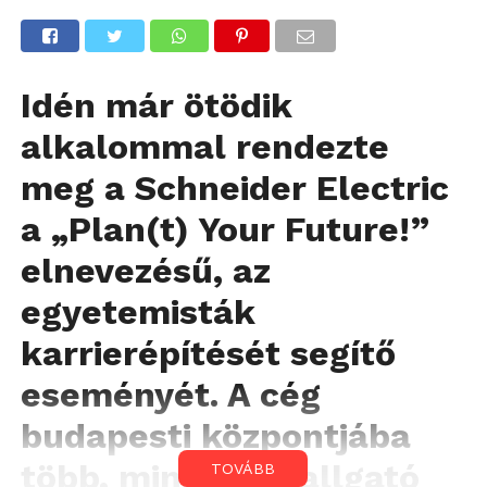
Idén már ötödik
alkalommal rendezte
meg a Schneider Electric
a „Plan(t) Your Future!”
elnevezésű, az
egyetemisták
karrierépítését segítő
eseményét. A cég
budapesti központjába
több, mint 100 hallgató
TOVÁBB