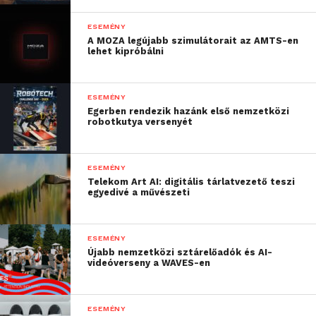
amelynek keretében
ESEMÉNY
A MOZA legújabb szimulátorait az AMTS-en
évről-évre nagyon sok
lehet kipróbálni
egyetemista ismerkedhet
meg velünk és kaphat
ESEMÉNY
hasznos segítséget a
Egerben rendezik hazánk első nemzetközi
robotkutya versenyét
karrierje elindításához. A
Schneider Electric-nél
ESEMÉNY
hiszünk abban, hogy
Telekom Art AI: digitális tárlatvezető teszi
egyedivé a művészeti
felelősségünk van a jövő
szakembereinek
ESEMÉNY
kinevelésében, ennek
Újabb nemzetközi sztárelőadók és AI-
videóverseny a WAVES-en
érdekében
együttműködünk például
ESEMÉNY