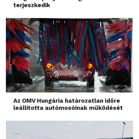
terjeszkedik
Az OMV Hungária határozatlan időre
leállította autómosóinak működését