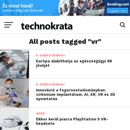
All posts tagged "vr"
E-EGÉSZSÉGÜGY
Európa alakíthatja az egészségügyi XR
jövőjét
E-EGÉSZSÉGÜGY
Innováció a fogorvostudományban:
cirkónium implantátum, AI, AR, VR és 3D
nyomtatás
GEEK
Ekkor kerül piacra PlayStation 5 VR-
headsete