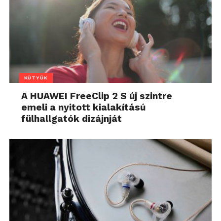
KÜTYÜK
A HUAWEI FreeClip 2 S új szintre
emeli a nyitott kialakítású
fülhallgatók dizájnját