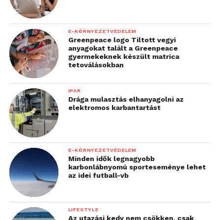
E-KÖRNYEZETVÉDELEM
Greenpeace logo Tiltott vegyi
anyagokat talált a Greenpeace
gyermekeknek készült matrica
tetoválásokban
IPAR
Drága mulasztás elhanyagolni az
elektromos karbantartást
E-KÖRNYEZETVÉDELEM
Minden idők legnagyobb
karbonlábnyomú sporteseménye lehet
az idei futball-vb
LIFESTYLE
Az utazási kedv nem csökken, csak