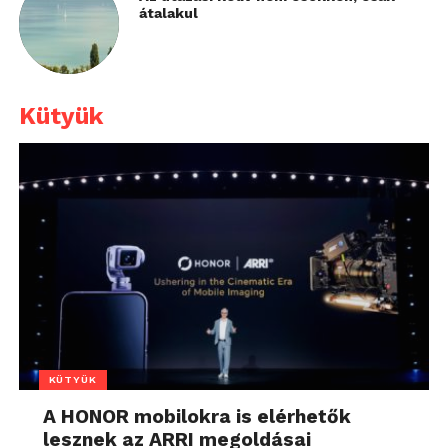
átalakul
Kütyük
KÜTYÜK
A HONOR mobilokra is elérhetők
lesznek az ARRI megoldásai