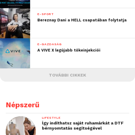
E-SPORT
Bereznay Dani a HELL csapatában folytatja
E-GAZDASÁG
A VIVE X legújabb tőkeinjekciói
TOVÁBBI CIKKEK
Népszerű
LIFESTYLE
Így indíthatsz saját ruhamárkát a DTF
bérnyomtatás segítségével