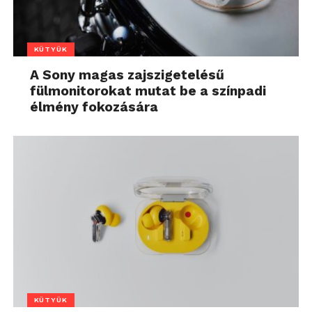
KÜTYÜK
A Sony magas zajszigetelésű
fülmonitorokat mutat be a színpadi
élmény fokozására
KÜTYÜK