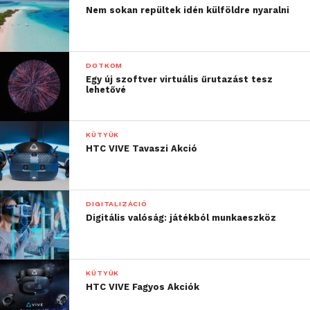
Nem sokan repültek idén külföldre nyaralni
DOTKOM
Egy új szoftver virtuális űrutazást tesz
lehetővé
KÜTYÜK
HTC VIVE Tavaszi Akció
DIGITALIZÁCIÓ
Digitális valóság: játékból munkaeszköz
KÜTYÜK
HTC VIVE Fagyos Akciók