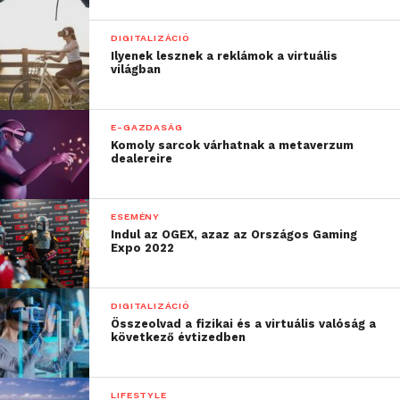
DIGITALIZÁCIÓ
Ilyenek lesznek a reklámok a virtuális
világban
E-GAZDASÁG
Komoly sarcok várhatnak a metaverzum
dealereire
ESEMÉNY
Indul az OGEX, azaz az Országos Gaming
Expo 2022
DIGITALIZÁCIÓ
Összeolvad a fizikai és a virtuális valóság a
következő évtizedben
LIFESTYLE