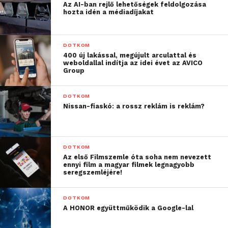
Az AI-ban rejlő lehetőségek feldolgozása
számára, akik célja, hogy egyes weboldalakat
hozta idén a médiadíjakat
előrejuttassanak a keresőmotorok találati listáján –
írja az
ite.hu
.
DOTKOM
400 új lakással, megújult arculattal és
A mostani adatokból a Yandex 1922 rangsorolási
weboldallal indítja az idei évet az AVICO
Group
szignálja került napvilágra, amiből látható az is, hogy
bizonyos weboldalak, így például a Wikipédia előnyt
DOTKOM
élvez más weboldalakkal szemben.
Nissan-fiaskó: a rossz reklám is reklám?
Forrás:
ITE
DOTKOM
További friss híreket talál a
Technokrata
főoldalán!
Az első Filmszemle óta soha nem nevezett
Csatlakozzon hozzánk a
Facebookon
is!
ennyi film a magyar filmek legnagyobb
seregszemléjére!
DOTKOM
A HONOR együttműködik a Google-lal