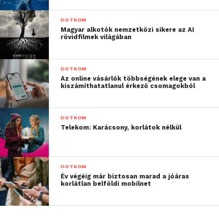
DOTKOM
Magyar alkotók nemzetközi sikere az AI
rövidfilmek világában
DOTKOM
Az online vásárlók többségének elege van a
kiszámíthatatlanul érkező csomagokból
DOTKOM
Telekom: Karácsony, korlátok nélkül
DOTKOM
Év végéig már biztosan marad a jóáras
korlátlan belföldi mobilnet