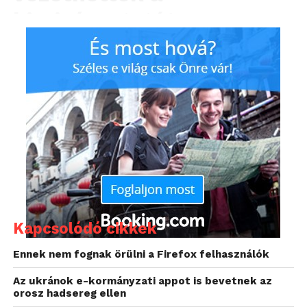
kiszivárogtatót.
A kiszivárgott forráskódok egy hacker fórumon
jelentek meg, amely a cég 2022 júliusában ellopott
információit tartalmazza. A feltételezések szerint a
kiszivárogtató a Yandex egyik munkatársa volt.
A Bleeping Computer szerint a kódok 44,7 GB adatot
tartalmaznak, a cég teljes forráskódját néhány
kivételtől eltekintve.
Arseniy Shestakov programozó
elemzése szerint
a
forráskódok a Yandex alábbi szolgáltatásait érinti:
Kapcsolódó cikkek
Yandex keresőmotor és indexelő bot
Ennek nem fognak örülni a Firefox felhasználók
Yandex Térképek
Az ukránok e-kormányzati appot is bevetnek az
orosz hadsereg ellen
Alice (AI asszisztens)