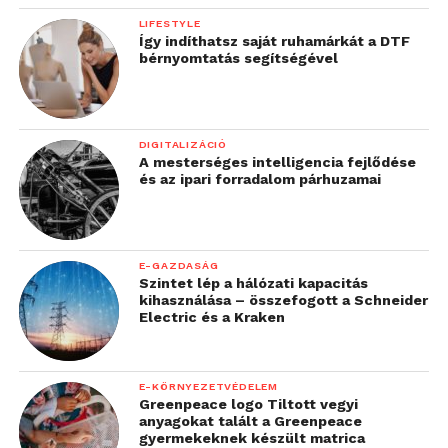
LIFESTYLE
Így indíthatsz saját ruhamárkát a DTF
bérnyomtatás segítségével
DIGITALIZÁCIÓ
A mesterséges intelligencia fejlődése
és az ipari forradalom párhuzamai
E-GAZDASÁG
Szintet lép a hálózati kapacitás
kihasználása – összefogott a Schneider
Electric és a Kraken
E-KÖRNYEZETVÉDELEM
Greenpeace logo Tiltott vegyi
anyagokat talált a Greenpeace
gyermekeknek készült matrica