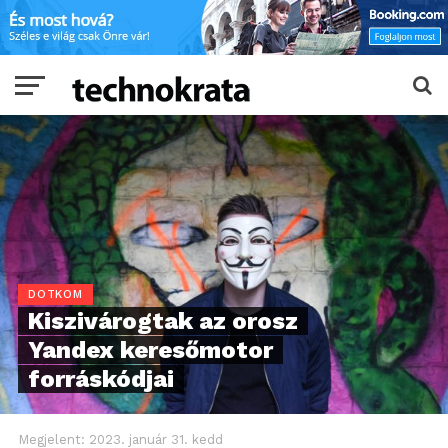
DOTKOM
Kiszivárogtak az orosz
Yandex keresőmotor
forráskódjai
Megjelent:
2023. január 31. kedd