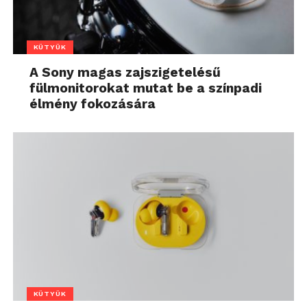
KÜTYÜK
A Sony magas zajszigetelésű
fülmonitorokat mutat be a színpadi
élmény fokozására
KÜTYÜK