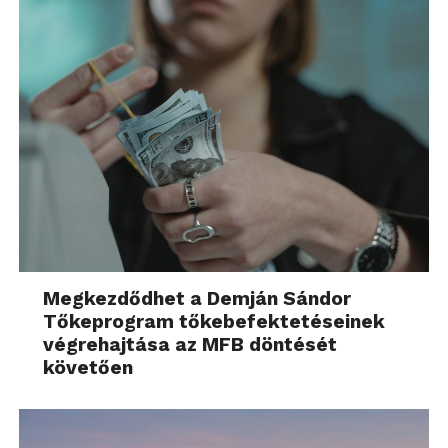
Megkezdődhet a Demján Sándor
Tőkeprogram tőkebefektetéseinek
végrehajtása az MFB döntését
követően