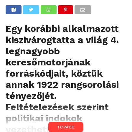
Egy korábbi alkalmazott
kiszivárogtatta a világ 4.
legnagyobb
keresőmotorjának
forráskódjait, köztük
annak 1922 rangsorolási
tényezőjét.
Feltételezések szerint
politikai indokok
vezethették a
TOVÁBB