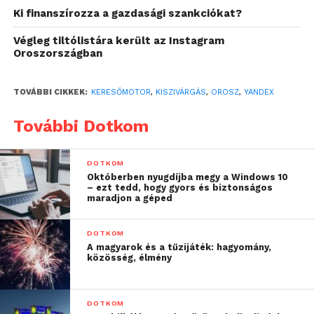
Yandex Taxi
Ki finanszírozza a gazdasági szankciókat?
Yandex Direct (hirdetési szolgáltatás)
Végleg tiltólistára került az Instagram
Oroszországban
Yandex Mail
Yandex Disk (felhőalapú
TOVÁBBI CIKKEK:
KERESŐMOTOR
,
KISZIVÁRGÁS
,
OROSZ
,
YANDEX
tárhelyszolgáltatás)
További Dotkom
Yandex Market
Yandex Travel (utazási foglalási
DOTKOM
platform)
Októberben nyugdíjba megy a Windows 10
– ezt tedd, hogy gyors és biztonságos
Yandex360 (munkaterület-szolgáltatás)
maradjon a géped
Yandex Cloud
DOTKOM
Yandex Pay (fizetés-feldolgozási
A magyarok és a tűzijáték: hagyomány,
közösség, élmény
szolgáltatás)
Yandex Metrika (internetes analitika)
DOTKOM
A Yandex közleménye szerint: