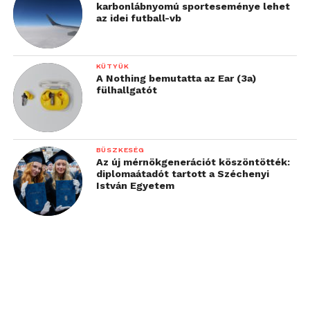
karbonlábnyomú sporteseménye lehet
az idei futball-vb
KÜTYÜK
A Nothing bemutatta az Ear (3a)
fülhallgatót
BÜSZKESÉG
Az új mérnökgenerációt köszöntötték:
diplomaátadót tartott a Széchenyi
István Egyetem