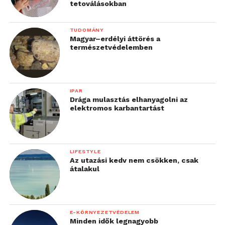
tetoválásokban
TUDOMÁNY
Magyar–erdélyi áttörés a
természetvédelemben
IPAR
Drága mulasztás elhanyagolni az
elektromos karbantartást
LIFESTYLE
Az utazási kedv nem csökken, csak
átalakul
E-KÖRNYEZETVÉDELEM
Minden idők legnagyobb