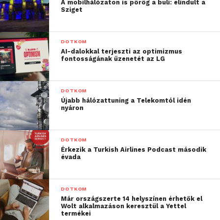
A mobilhálózaton is pörög a buli: elindult a
Sziget
“A Yandexet nem
hackelték meg.
DOTKOM
AI-dalokkal terjeszti az optimizmus
Biztonsági szolgálatunk
fontosságának üzenetét az LG
egy belső adattárból
származó kódrészleteket
DOTKOM
Újabb hálózattuning a Telekomtól idén
talált a nyilvánosság
nyáron
számára elérhető
felületeken, de a
DOTKOM
Érkezik a Turkish Airlines Podcast második
tartalom eltér a Yandex
évada
szolgáltatásaiban
használt adattár jelenlegi
DOTKOM
Már országszerte 14 helyszínen érhetők el
verziójától.”
Wolt alkalmazáson keresztül a Yettel
termékei