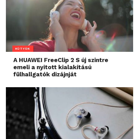
KÜTYÜK
A HUAWEI FreeClip 2 S új szintre
emeli a nyitott kialakítású
fülhallgatók dizájnját