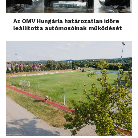
Az OMV Hungária határozatlan időre
leállította autómosóinak működését