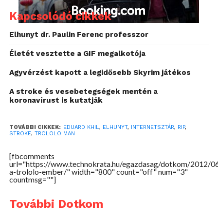
Kapcsolódó cikkek
Elhunyt dr. Paulin Ferenc professzor
Életét vesztette a GIF megalkotója
Agyvérzést kapott a legidősebb Skyrim játékos
A stroke és vesebetegségek mentén a
koronavírust is kutatják
TOVÁBBI CIKKEK:
EDUARD KHIL
,
ELHUNYT
,
INTERNETSZTÁR
,
RIP
,
STROKE
,
TROLOLO MAN
[fbcomments
url="https://www.technokrata.hu/egazdasag/dotkom/2012/06
a-trololo-ember/" width="800" count="off" num="3"
countmsg=""]
További Dotkom