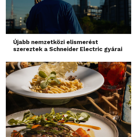
Újabb nemzetközi elismerést
szereztek a Schneider Electric gyárai