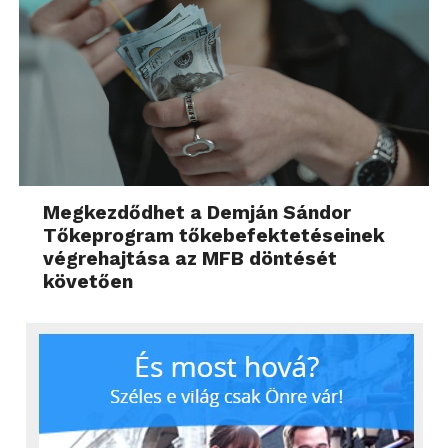
Megkezdődhet a Demján Sándor
Tőkeprogram tőkebefektetéseinek
végrehajtása az MFB döntését
követően