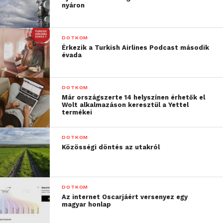
nyáron
DOTKOM
Érkezik a Turkish Airlines Podcast második
évada
DOTKOM
Már országszerte 14 helyszínen érhetők el
Wolt alkalmazáson keresztül a Yettel
termékei
DOTKOM
Közösségi döntés az utakról
DOTKOM
Az internet Oscarjáért versenyez egy
magyar honlap