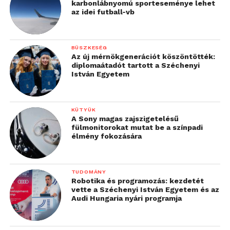
karbonlábnyomú sporteseménye lehet
az idei futball-vb
BÜSZKESÉG
Az új mérnökgenerációt köszöntötték:
diplomaátadót tartott a Széchenyi
István Egyetem
KÜTYÜK
A Sony magas zajszigetelésű
fülmonitorokat mutat be a színpadi
élmény fokozására
TUDOMÁNY
Robotika és programozás: kezdetét
vette a Széchenyi István Egyetem és az
Audi Hungaria nyári programja