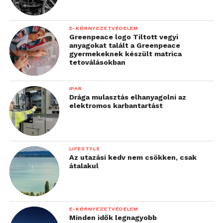
E-KÖRNYEZETVÉDELEM
Greenpeace logo Tiltott vegyi
anyagokat talált a Greenpeace
gyermekeknek készült matrica
tetoválásokban
IPAR
Drága mulasztás elhanyagolni az
elektromos karbantartást
LIFESTYLE
Az utazási kedv nem csökken, csak
átalakul
E-KÖRNYEZETVÉDELEM
Minden idők legnagyobb