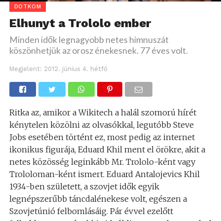
DOTKOM
Elhunyt a Trololo ember
Minden idők legnagyobb netes himnuszát
köszönhetjük az orosz énekesnek. 77 éves volt.
Megjelent:
2012. június 4. hétfő
Ritka az, amikor a Wikitech a halál szomorú hírét
kénytelen közölni az olvasókkal, legutóbb Steve
Jobs esetében történt ez, most pedig az internet
ikonikus figurája, Eduard Khil ment el örökre, akit a
netes közösség leginkább Mr. Trololo-ként vagy
Trololoman-ként ismert. Eduard Antalojevics Khil
1934-ben született, a szovjet idők egyik
legnépszerűbb táncdalénekese volt, egészen a
Szovjetúnió felbomlásáig. Pár évvel ezelőtt