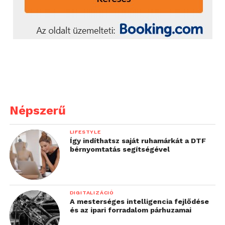
Népszerű
LIFESTYLE
Így indíthatsz saját ruhamárkát a DTF
bérnyomtatás segítségével
DIGITALIZÁCIÓ
A mesterséges intelligencia fejlődése
és az ipari forradalom párhuzamai