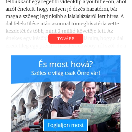
felbukkant egy régebbi videóklip a youtube-on, ahol
arról énekelt, hogy milyen jó érzés hazatérni, bár
maga a szöveg leginkább a lalalalázásról lett híres. A
dal felekrülése után azonnal tömeghisztéria vette
kezdetét és több, mint 2 millió követője lett. Az
énekes egy későbbi interjújában elárulta, hogy a dal
TOVÁBB
eredetileg egy prériről hazatért cowboy-ról szól, de a
szovjet cenzúra betiltotta a szövegét, így Khil
tulajdonképpen kivette belőle a lényegi tartalmat,
hogy előadhassa a dalt. Eduard Khil fizimiskája,
előadásmódja azonnal az internet sztárjává tette és a
netes közösségek számára mind a mai napig
himnuszként él tovább a Trolololo-dal. Eduard Khil
még április elején kapott stroke-ot, egy
szentpétervári kórházba került, ahol kómába esett
és abból soha többé nem ébredt fel.