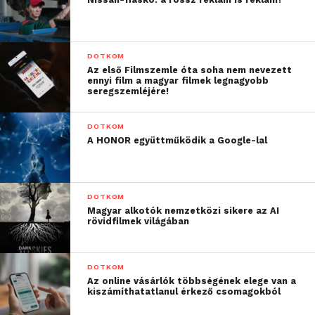
DOTKOM
Az első Filmszemle óta soha nem nevezett
ennyi film a magyar filmek legnagyobb
seregszemléjére!
DOTKOM
A HONOR együttműködik a Google-lal
DOTKOM
Magyar alkotók nemzetközi sikere az AI
rövidfilmek világában
DOTKOM
Az online vásárlók többségének elege van a
kiszámíthatatlanul érkező csomagokból