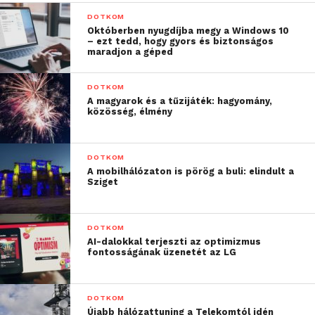
DOTKOM
Októberben nyugdíjba megy a Windows 10
– ezt tedd, hogy gyors és biztonságos
maradjon a géped
DOTKOM
A magyarok és a tűzijáték: hagyomány,
közösség, élmény
DOTKOM
A mobilhálózaton is pörög a buli: elindult a
Sziget
DOTKOM
AI-dalokkal terjeszti az optimizmus
fontosságának üzenetét az LG
DOTKOM
Újabb hálózattuning a Telekomtól idén