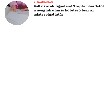
E-GAZDASÁG
Vállalkozók figyelem! Szeptember 1-től
a nyugták után is kötelező lesz az
adatszolgáltatás