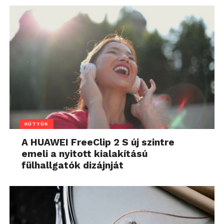
KÜTYÜK
A HUAWEI FreeClip 2 S új szintre
emeli a nyitott kialakítású
fülhallgatók dizájnját