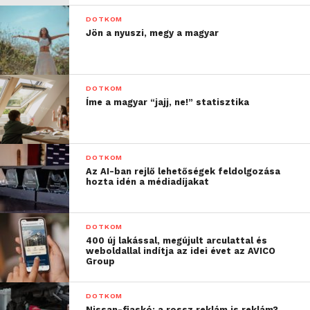
DOTKOM
Jön a nyuszi, megy a magyar
DOTKOM
Íme a magyar “jajj, ne!” statisztika
DOTKOM
Az AI-ban rejlő lehetőségek feldolgozása
hozta idén a médiadíjakat
DOTKOM
400 új lakással, megújult arculattal és
weboldallal indítja az idei évet az AVICO
Group
DOTKOM
Nissan-fiaskó: a rossz reklám is reklám?