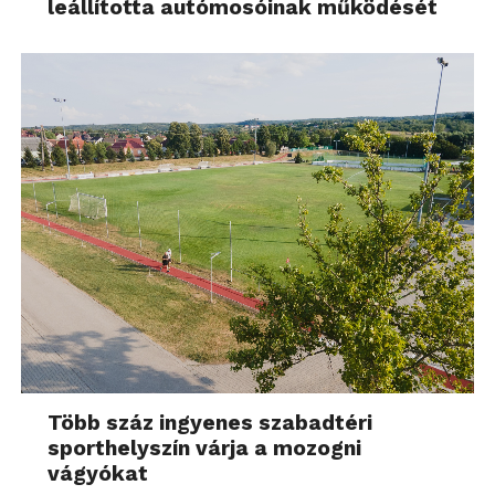
leállította autómosóinak működését
Több száz ingyenes szabadtéri
sporthelyszín várja a mozogni
vágyókat