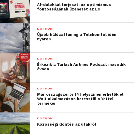
AI-dalokkal terjeszti az optimizmus
fontosságának üzenetét az LG
DOTKOM
Újabb hálózattuning a Telekomtól idén
nyáron
DOTKOM
Érkezik a Turkish Airlines Podcast második
évada
DOTKOM
Már országszerte 14 helyszínen érhetők el
Wolt alkalmazáson keresztül a Yettel
termékei
DOTKOM
Közösségi döntés az utakról