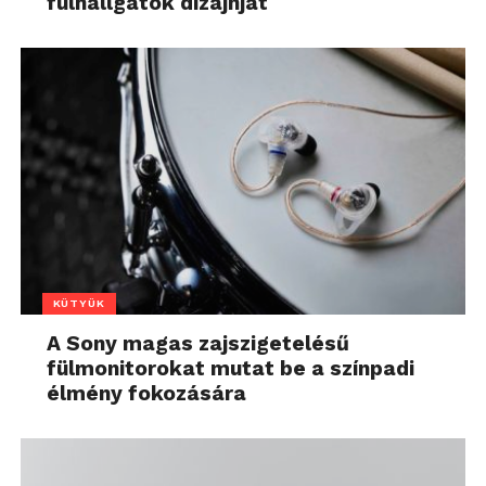
fülhallgatók dizájnját
KÜTYÜK
A Sony magas zajszigetelésű
fülmonitorokat mutat be a színpadi
élmény fokozására