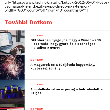
csatornától 87 csatornáig terjedően vehetnek
url="https://www.technokrata.hu/kutyuk/2012/06/04/kozos-
csomaggal-jelentkezik-a-upc-direct-es-a-telenor/"
igénybe televíziós szolgáltatást az előfizetők,
width="800" count="off" num="3" countmsg=""]
valamint mindegyik csomagba több digitális
rádiócsatorna is tartozik. Mindemellett számos
További Dotkom
kiváló mozicsomag – köztük az HBO – közül
választhatnak az ügyfelek, valamint megrendelhetik
DOTKOM
a magyarországi műholdas televíziós piac egyik
Októberben nyugdíjba megy a Windows 10
legszéleskörűbb HD csomagját is. A szolgáltató a
– ezt tedd, hogy gyors és biztonságos
maradjon a géped
televíziózás élményét tovább növelő digitális
videórögzítőt is kínál. A közös ajánlatban minden
DOTKOM
UPC Direct csomag mellé lehet Telenor Hipernet
A magyarok és a tűzijáték: hagyomány,
előfizetést választani.
közösség, élmény
DOTKOM
A mobilhálózaton is pörög a buli: elindult a
Sziget
DOTKOM