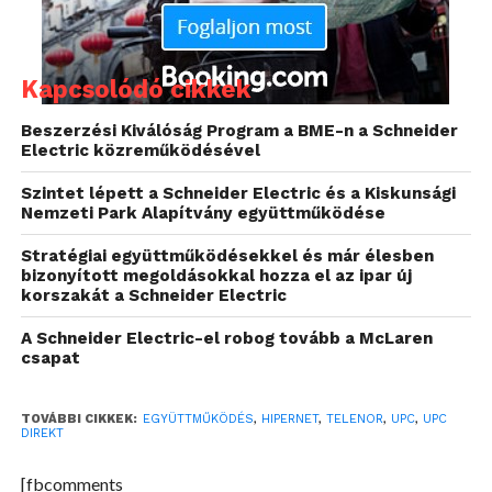
Kapcsolódó cikkek
Beszerzési Kiválóság Program a BME-n a Schneider
Electric közreműködésével
Szintet lépett a Schneider Electric és a Kiskunsági
Nemzeti Park Alapítvány együttműködése
A Telenor sebességalapú, újgenerációs
Stratégiai együttműködésekkel és már élesben
bizonyított megoldásokkal hozza el az ipar új
mobilhálózatára optimalizált Hipernet 5, 7, 21 és 42
korszakát a Schneider Electric
tarifacsomagjai korlátlan belföldi böngészést és
emailezést tesznek lehetővé. A két legnagyobb
A Schneider Electric-el robog tovább a McLaren
csapat
csomag mellé a mobilszolgáltató 100 GB éjszaka
felhasználható extra multimédiás belföldi
adatmennyiséget is kínál.
TOVÁBBI CIKKEK:
EGYÜTTMŰKÖDÉS
,
HIPERNET
,
TELENOR
,
UPC
,
UPC
DIREKT
A UPC Direct különböző csomagjaiban 18 digitális
[fbcomments