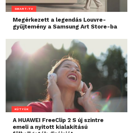
SMART-TV
Megérkezett a legendás Louvre-
gyűjtemény a Samsung Art Store-ba
KÜTYÜK
A HUAWEI FreeClip 2 S új szintre
emeli a nyitott kialakítású