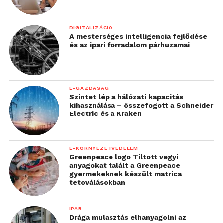
DIGITALIZÁCIÓ
A mesterséges intelligencia fejlődése
és az ipari forradalom párhuzamai
E-GAZDASÁG
Szintet lép a hálózati kapacitás
kihasználása – összefogott a Schneider
Electric és a Kraken
E-KÖRNYEZETVÉDELEM
Greenpeace logo Tiltott vegyi
anyagokat talált a Greenpeace
gyermekeknek készült matrica
tetoválásokban
IPAR
Drága mulasztás elhanyagolni az