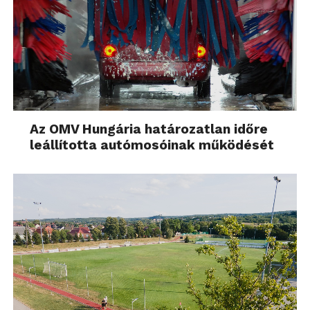
Az OMV Hungária határozatlan időre
leállította autómosóinak működését