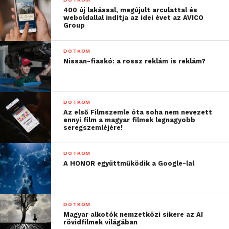
400 új lakással, megújult arculattal és
weboldallal indítja az idei évet az AVICO
Group
DOTKOM
Nissan-fiaskó: a rossz reklám is reklám?
DOTKOM
Az első Filmszemle óta soha nem nevezett
ennyi film a magyar filmek legnagyobb
seregszemléjére!
DOTKOM
A HONOR együttműködik a Google-lal
DOTKOM
Magyar alkotók nemzetközi sikere az AI
rövidfilmek világában