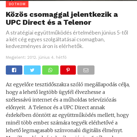
DOTKOM
Közös csomaggal jelentkezik a
UPC Direct és a Telenor
A stratégiai együttműködés értelmében június 5-től
a két cég egyes szolgáltatásai csomagban,
kedvezményes áron is elérhetők.
Megjelent:
2012. június 4. hétfő
Az egyelőre tesztidőszakra szóló megállapodás célja,
hogy a lehető legtöbb ügyfél élvezhesse a
szélessávú internet és a műholdas televíziózás
előnyeit. A Telenor és a UPC Direct annak
érdekében döntött az együttműködés mellett, hogy
minél több ember számára tegyék elérhetővé a
lehető legmagasabb színvonalú digitális élményt.