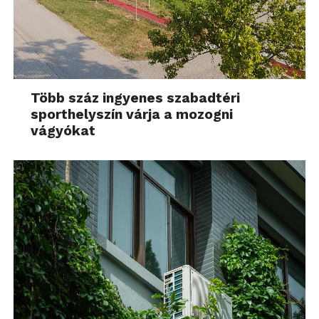
Több száz ingyenes szabadtéri
sporthelyszín várja a mozogni
vágyókat