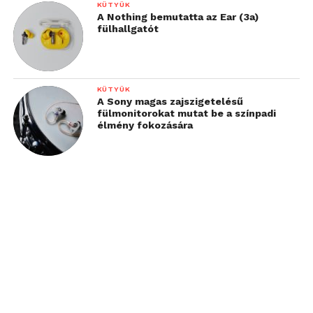
KÜTYÜK
A Nothing bemutatta az Ear (3a)
fülhallgatót
KÜTYÜK
A Sony magas zajszigetelésű
fülmonitorokat mutat be a színpadi
élmény fokozására