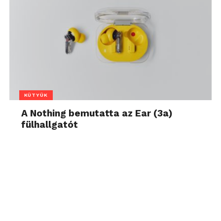
KÜTYÜK
A Nothing bemutatta az Ear (3a)
fülhallgatót