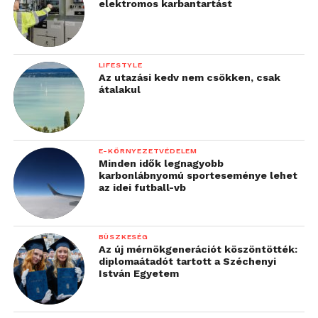
elektromos karbantartást
LIFESTYLE
Az utazási kedv nem csökken, csak
átalakul
E-KÖRNYEZETVÉDELEM
Minden idők legnagyobb
karbonlábnyomú sporteseménye lehet
az idei futball-vb
BÜSZKESÉG
Az új mérnökgenerációt köszöntötték:
diplomaátadót tartott a Széchenyi
István Egyetem