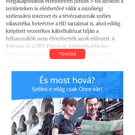
Megállapodásuk értelmében június 5-től azokon a
területeken is elérhetővé válik a minőségi
szélessávú internet és a tévécsatornák széles
választéka, beleértve a HD tartalmat is, ahol eddig
kiépített vezetékes kábelhálózat híján a
felhasználók nem élvezhették azok előnyeit. A
Telenor és a UPC Direct új, költséghatékony
megoldásának köszönhetően az ügyfelek egy
TOVÁBB
csomagban választhatnak szélessávú mobilinternet
és műholdas televízió szolgáltatásokat. A
szolgáltatáscsomagok a kezdeti időszakban
bizonyos területeken, a későbbiekben pedig
országosan is elérhetők lesznek mindkét cég
értékesítési hálózatán keresztül.