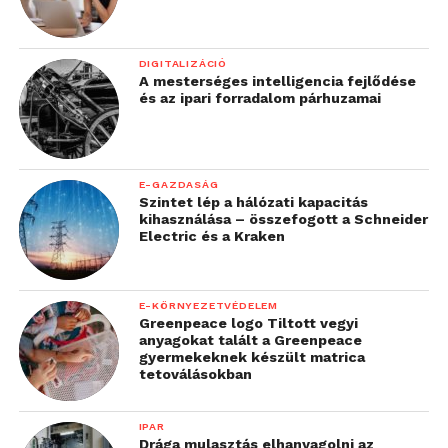
DIGITALIZÁCIÓ
A mesterséges intelligencia fejlődése
és az ipari forradalom párhuzamai
E-GAZDASÁG
Szintet lép a hálózati kapacitás
kihasználása – összefogott a Schneider
Electric és a Kraken
E-KÖRNYEZETVÉDELEM
Greenpeace logo Tiltott vegyi
anyagokat talált a Greenpeace
gyermekeknek készült matrica
tetoválásokban
IPAR
Drága mulasztás elhanyagolni az