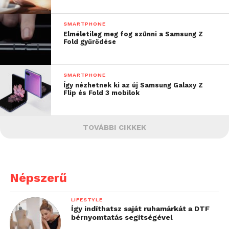
SMARTPHONE
Elméletileg meg fog szűnni a Samsung Z
Fold gyűrődése
SMARTPHONE
Így nézhetnek ki az új Samsung Galaxy Z
Flip és Fold 3 mobilok
TOVÁBBI CIKKEK
Népszerű
LIFESTYLE
Így indíthatsz saját ruhamárkát a DTF
bérnyomtatás segítségével