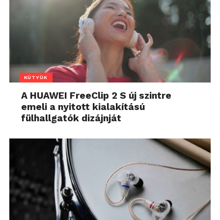
KÜTYÜK
A HUAWEI FreeClip 2 S új szintre
emeli a nyitott kialakítású
fülhallgatók dizájnját