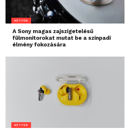
KÜTYÜK
A Sony magas zajszigetelésű
fülmonitorokat mutat be a színpadi
élmény fokozására
KÜTYÜK