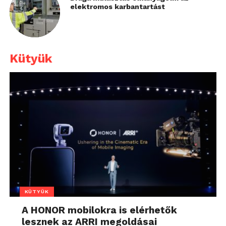
elektromos karbantartást
Kütyük
KÜTYÜK
A HONOR mobilokra is elérhetők
lesznek az ARRI megoldásai