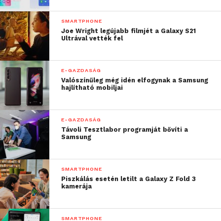
SMARTPHONE
Joe Wright legújabb filmjét a Galaxy S21
Ultrával vették fel
E-GAZDASÁG
Valószínűleg még idén elfogynak a Samsung
hajlítható mobiljai
E-GAZDASÁG
Távoli Tesztlabor programját bővíti a
Samsung
SMARTPHONE
Piszkálás esetén letilt a Galaxy Z Fold 3
kamerája
SMARTPHONE