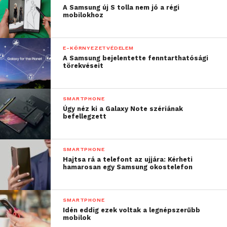
A Samsung új S tolla nem jó a régi
mobilokhoz
E-KÖRNYEZETVÉDELEM
A Samsung bejelentette fenntarthatósági
törekvéseit
SMARTPHONE
Úgy néz ki a Galaxy Note szériának
befellegzett
SMARTPHONE
Hajtsa rá a telefont az ujjára: Kérheti
hamarosan egy Samsung okostelefon
SMARTPHONE
Idén eddig ezek voltak a legnépszerűbb
mobilok