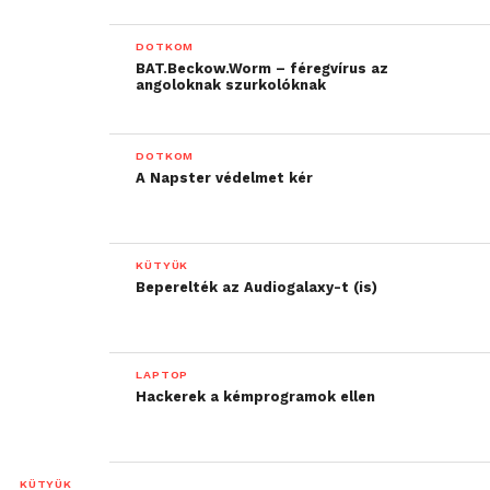
DOTKOM
BAT.Beckow.Worm – féregvírus az
angoloknak szurkolóknak
DOTKOM
A Napster védelmet kér
KÜTYÜK
Beperelték az Audiogalaxy-t (is)
LAPTOP
Hackerek a kémprogramok ellen
KÜTYÜK