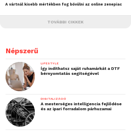
A vártnál kisebb mértékben fog bővülni az online zenepiac
TOVÁBBI CIKKEK
Népszerű
LIFESTYLE
Így indíthatsz saját ruhamárkát a DTF
bérnyomtatás segítségével
DIGITALIZÁCIÓ
A mesterséges intelligencia fejlődése
és az ipari forradalom párhuzamai