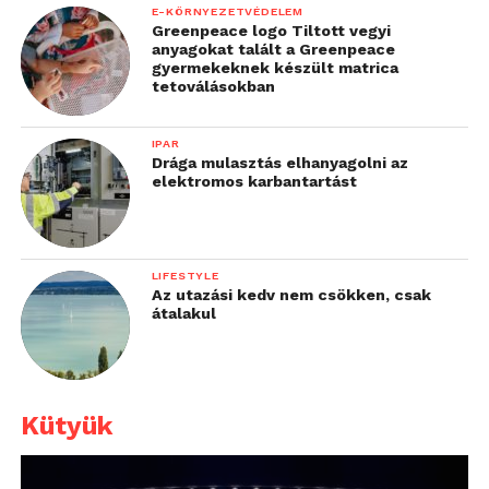
E-KÖRNYEZETVÉDELEM
Greenpeace logo Tiltott vegyi
anyagokat talált a Greenpeace
gyermekeknek készült matrica
tetoválásokban
IPAR
Drága mulasztás elhanyagolni az
elektromos karbantartást
LIFESTYLE
Az utazási kedv nem csökken, csak
átalakul
Kütyük