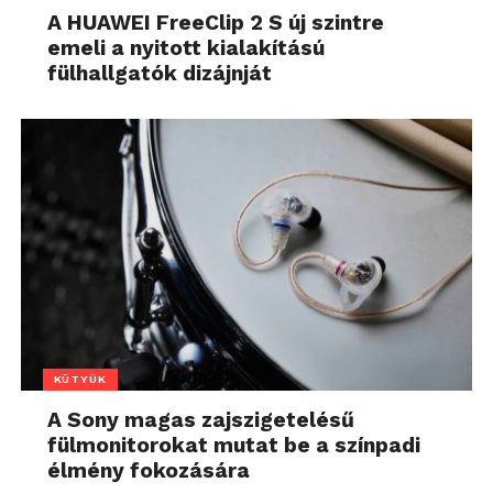
A HUAWEI FreeClip 2 S új szintre
emeli a nyitott kialakítású
fülhallgatók dizájnját
KÜTYÜK
A Sony magas zajszigetelésű
fülmonitorokat mutat be a színpadi
élmény fokozására