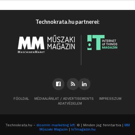
Technokrata.hu partnerei:
FŐOLDAL
MÉDIAAJÁNLAT / ADVERTISEMENTS
IMPRESSZUM
ADATVÉDELEM
Technokrata.hu -
dicomm marketing kft.
© | Minden jog fenntartva |
MM
Műszaki Magazin
|
IoTmagazin.hu