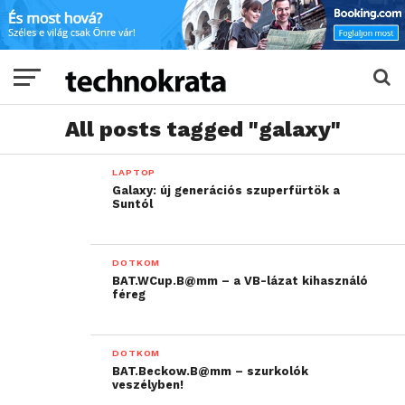
All posts tagged "galaxy"
LAPTOP
Galaxy: új generációs szuperfürtök a
Suntól
DOTKOM
BAT.WCup.B@mm – a VB-lázat kihasználó
féreg
DOTKOM
BAT.Beckow.B@mm – szurkolók
veszélyben!