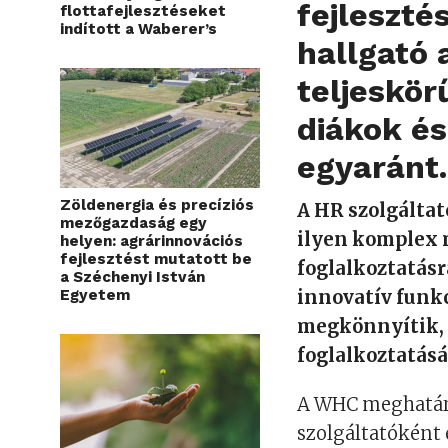
fejleszté
flottafejlesztéseket
indított a Waberer’s
hallgató 
teljeskör
diákok é
egyaránt
Zöldenergia és precíziós
A HR szolgáltat
mezőgazdaság egy
ilyen komplex 
helyen: agrárinnovációs
fejlesztést mutatott be
foglalkoztatásr
a Széchenyi István
Egyetem
innovatív funk
megkönnyítik, 
foglalkoztatásá
A WHC meghatáro
szolgáltatóként é