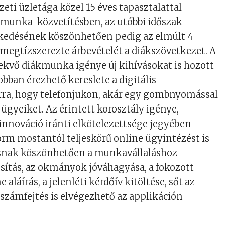
zeti üzletága közel 15 éves tapasztalattal
kmunka-közvetítésben, az utóbbi időszak
edésének köszönhetően pedig az elmúlt 4
egtízszerezte árbevételét a diákszövetkezet. A
ekvő diákmunka igénye új kihívásokat is hozott
obban érezhető kereslete a digitális
rra, hogy telefonjukon, akár egy gombnyomással
 ügyeiket. Az érintett korosztály igénye,
nnováció iránti elkötelezettsége jegyében
form mostantól teljeskörű online ügyintézést is
tásnak köszönhetően a munkavállaláshoz
sítás, az okmányok jóváhagyása, a fokozott
 aláírás, a jelenléti kérdőív kitöltése, sőt az
számfejtés is elvégezhető az applikáción