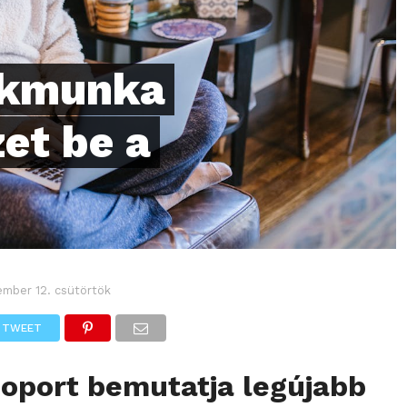
ákmunka
zet be a
ember 12. csütörtök
TWEET
oport bemutatja legújabb