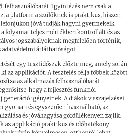
ő, felhasználóbarát ügyintézés nem csak a
, a platform a szülőknek is praktikus, hiszen
 telefonjukon jóvá tudják hagyni gyermekeik
 a folyamat teljes mértékben kontrollált és az
tályos jogszabályoknak megfelelően történik,
es adatvédelmi átláthatóságot.
tését egy tesztidőszak előzte meg, amely során
ki az applikációt. A tesztelés célja többek között
tosítsa az alkalmazás felhasználóbarát
erősítse, hogy a fejlesztés funkciói
j generáció igényeinek. A diákok visszajelzései
er gyorsan és egyszerűen használható, az
izálása és jóváhagyása gördülékenyen zajlik.
k az applikáció praktikus és időhatékony
elyek révén kényelmesen, otthonról lehet