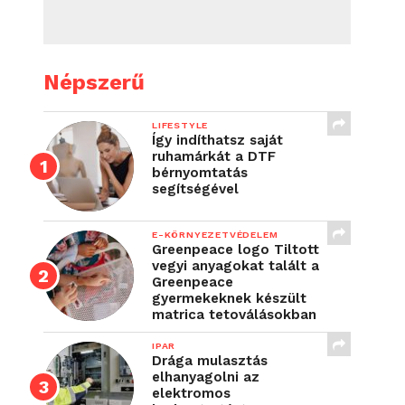
Népszerű
LIFESTYLE
Így indíthatsz saját
ruhamárkát a DTF
bérnyomtatás
segítségével
E-KÖRNYEZETVÉDELEM
Greenpeace logo Tiltott
vegyi anyagokat talált a
Greenpeace
gyermekeknek készült
matrica tetoválásokban
IPAR
Drága mulasztás
elhanyagolni az
elektromos