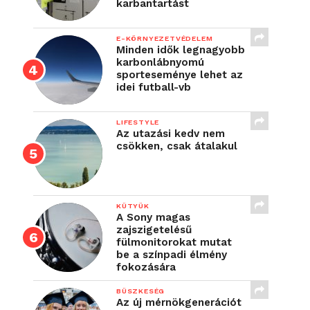
karbantartást
E-KÖRNYEZETVÉDELEM
Minden idők legnagyobb
karbonlábnyomú
sporteseménye lehet az
idei futball-vb
LIFESTYLE
Az utazási kedv nem
csökken, csak átalakul
KÜTYÜK
A Sony magas
zajszigetelésű
fülmonitorokat mutat
be a színpadi élmény
fokozására
BÜSZKESÉG
Az új mérnökgenerációt