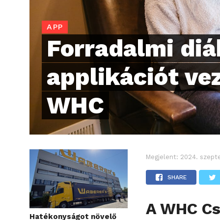
APP
Forradalmi di
applikációt ve
WHC
Megjelent:
2024. szept
SHARE
A WHC Cs
Hatékonyságot növelő