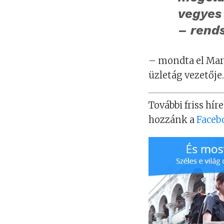
vegyes 
– rend
– mondta el Marg
üzletág vezetője
További friss híre
hozzánk a
Faceb