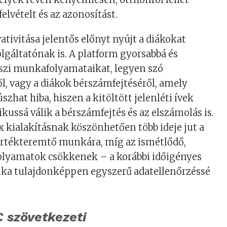
felvételt és az azonosítást.
ativitása jelentős előnyt nyújt a diákokat
olgáltatónak is. A platform gyorsabbá és
szi munkafolyamataikat, legyen szó
l, vagy a diákok bérszámfejtéséről, amely
zhat hiba, hiszen a kitöltött jelenléti ívek
kussá válik a bérszámfejtés és az elszámolás is.
x kialakításnak köszönhetően több ideje jut a
értékteremtő munkára, míg az ismétlődő,
folyamatok csökkenek – a korábbi időigényes
nka tulajdonképpen egyszerű adatellenőrzéssé
 szövetkezeti