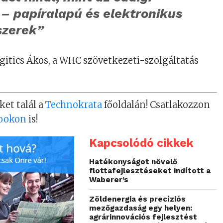
– papíralapú és elektronikus
szerek”
itics Ákos, a WHC szövetkezeti-szolgáltatás
.
ket talál a
Technokrata
főoldalán! Csatlakozzon
ookon
is!
Kapcsolódó cikkek
Hatékonyságot növelő
flottafejlesztéseket indított a
Waberer’s
Zöldenergia és precíziós
mezőgazdaság egy helyen:
agrárinnovációs fejlesztést