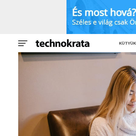
Forradalmi diákmunka applikációt vez
KÜTYÜK