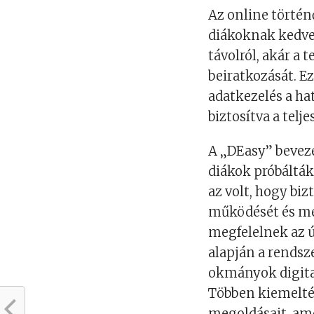
Az online történ
diákoknak kedvez
távolról, akár a
beiratkozását. Ez
adatkezelés a ha
biztosítva a telj
A „DEasy” beveze
diákok próbálták 
az volt, hogy biz
működését és meg
megfelelnek az ú
alapján a rendsz
okmányok digital
Többen kiemelté
megoldásait, am