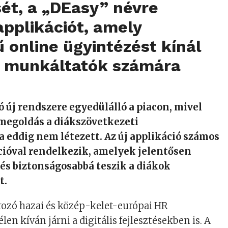
sét, a „DEasy” névre
applikációt, amely
ű online ügyintézést kínál
s munkáltatók számára
.
ó új rendszere egyedülálló a piacon, mivel
megoldás a diákszövetkezeti
a eddig nem létezett. Az új applikáció számos
cióval rendelkezik, amelyek jelentősen
és biztonságosabbá teszik a diákok
t.
zó hazai és közép-kelet-európai HR
len kíván járni a digitális fejlesztésekben is. A