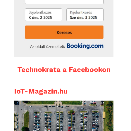
Technokrata a Facebookon
IoT-Magazin.hu