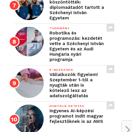
köszöntötték:
diplomaátadót tartott a
Széchenyi István
Egyetem
TUDOMÁNY
Robotika és
programozás: kezdetét
vette a Széchenyi István
Egyetem és az Audi
Hungaria nyári
programja
E-GAZDASÁG
Vállalkozók figyelem!
Szeptember 1-től a
nyugták után is
kötelező lesz az
adatszolgáltatás
DIGITÁLIS OKTATÁS
Ingyenes AI-képzési
programot indít magyar
fejlesztőknek is az AWS