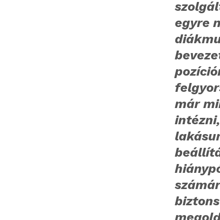
szolgál
egyre 
diákmu
bevezet
pozíció
felgyor
már mi
intézni
lakásu
beállít
hiánypó
számár
bizton
megoldá