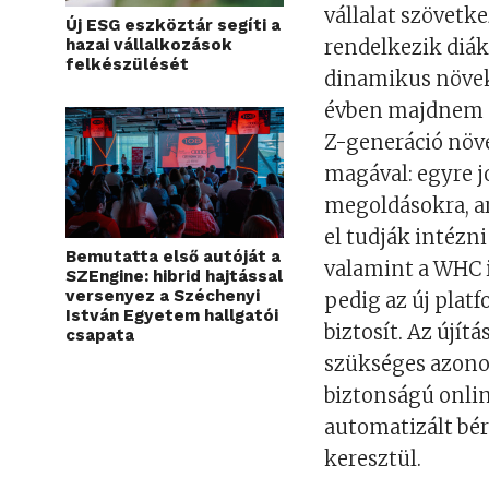
vállalat szövetke
Új ESG eszköztár segíti a
hazai vállalkozások
rendelkezik diá
felkészülését
dinamikus növek
évben majdnem m
Z-generáció növ
magával: egyre j
megoldásokra, a
el tudják intézni
Bemutatta első autóját a
valamint a WHC i
SZEngine: hibrid hajtással
versenyez a Széchenyi
pedig az új plat
István Egyetem hallgatói
biztosít. Az újí
csapata
szükséges azono
biztonságú online
automatizált bér
keresztül.