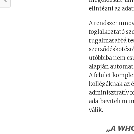
elintézni az adat
A rendszer innov
foglalkoztató sz
rugalmasabbá te
szerződéskötésrő
utóbbiba nem csús
alapján automati
A felület komple
kollégáknak az 
adminisztratív 
adatbeviteli mu
válik.
„A WHC