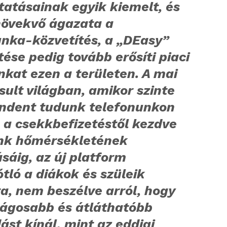
tatásainak egyik kiemelt, és
növekvő ágazata a
nka-közvetítés, a „DEasy”
ése pedig tovább erősíti piaci
nkat ezen a területen. A mai
sult világban, amikor szinte
ndent tudunk telefonunkon
, a csekkbefizetéstől kezdve
nk hőmérsékletének
ásáig, az új platform
tló a diákok és szüleik
a, nem beszélve arról, hogy
ságosabb és átláthatóbb
st kínál, mint az eddigi