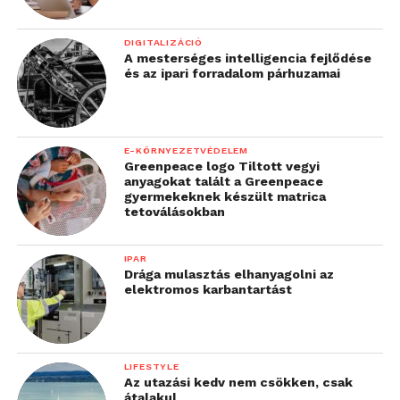
DIGITALIZÁCIÓ
A mesterséges intelligencia fejlődése
és az ipari forradalom párhuzamai
E-KÖRNYEZETVÉDELEM
Greenpeace logo Tiltott vegyi
anyagokat talált a Greenpeace
gyermekeknek készült matrica
tetoválásokban
IPAR
Drága mulasztás elhanyagolni az
elektromos karbantartást
LIFESTYLE
Az utazási kedv nem csökken, csak
átalakul