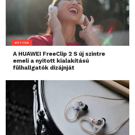
KÜTYÜK
A HUAWEI FreeClip 2 S új szintre
emeli a nyitott kialakítású
fülhallgatók dizájnját