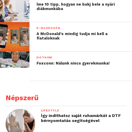
Íme 10 tipp, hogyan ne bukj bele a nyári
diákmunkába
E-GAZDASÁG
A McDonald’s mindig tudja mi kell a
fiataloknak
DOTKOM
Foxconn: Nálunk nincs gyerekmunka!
Népszerű
LIFESTYLE
Így indíthatsz saját ruhamárkát a DTF
bérnyomtatás segítségével