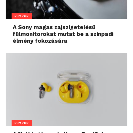
KÜTYÜK
A Sony magas zajszigetelésű
fülmonitorokat mutat be a színpadi
élmény fokozására
KÜTYÜK