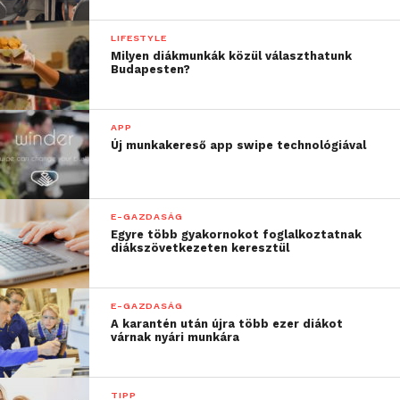
LIFESTYLE
Milyen diákmunkák közül választhatunk
Budapesten?
APP
Új munkakereső app swipe technológiával
E-GAZDASÁG
Egyre több gyakornokot foglalkoztatnak
diákszövetkezeten keresztül
E-GAZDASÁG
A karantén után újra több ezer diákot
várnak nyári munkára
TIPP