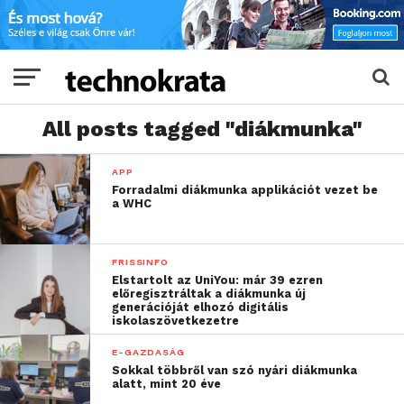
All posts tagged "diákmunka"
APP
Forradalmi diákmunka applikációt vezet be
a WHC
FRISSINFO
Elstartolt az UniYou: már 39 ezren
előregisztráltak a diákmunka új
generációját elhozó digitális
iskolaszövetkezetre
E-GAZDASÁG
Sokkal többről van szó nyári diákmunka
alatt, mint 20 éve