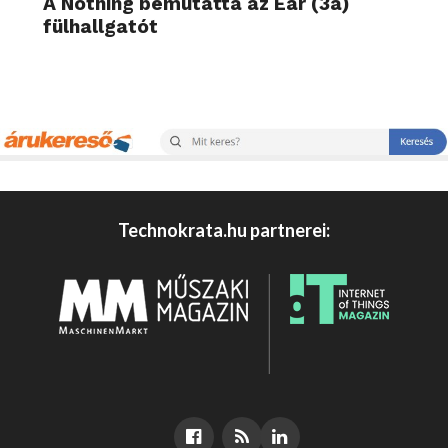
A Nothing bemutatta az Ear (3a)
fülhallgatót
Technokrata.hu partnerei: