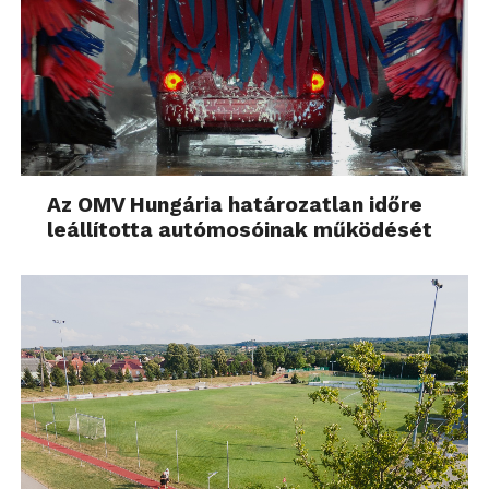
Az OMV Hungária határozatlan időre
leállította autómosóinak működését