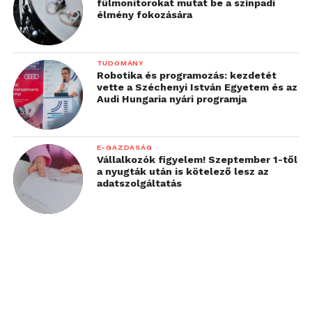
fülmonitorokat mutat be a színpadi
élmény fokozására
TUDOMÁNY
Robotika és programozás: kezdetét
vette a Széchenyi István Egyetem és az
Audi Hungaria nyári programja
E-GAZDASÁG
Vállalkozók figyelem! Szeptember 1-től
a nyugták után is kötelező lesz az
adatszolgáltatás