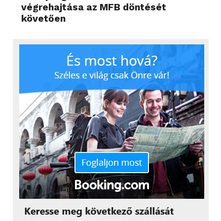
végrehajtása az MFB döntését
követően