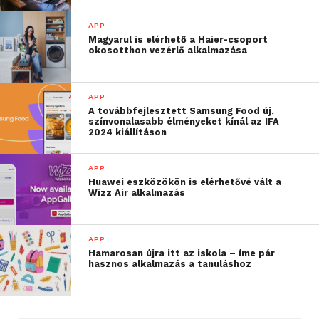
és pénzt spórolni, miközben növeli a
APP
versenyképességet.
Magyarul is elérhető a Haier-csoport
okosotthon vezérlő alkalmazása
Wolf Gábor szerint nemcsak a több lábon álló
marketingre, hanem az új eszközök gyors
APP
adaptációjára is érdemes hangsúlyt helyezni, például
A továbbfejlesztett Samsung Food új,
a mesterséges intelligencia alkalmazására. Az MI
színvonalasabb élményeket kínál az IFA
2024 kiállításon
látványos térnyerése új távlatokat nyit a
marketingben, és azok a vállalkozások, amelyek
APP
időben elkezdik használni, komoly előnyt
Huawei eszközökön is elérhetővé vált a
szerezhetnek egy kiszámíthatatlan piaci
Wizz Air alkalmazás
környezetben.
APP
További friss híreket talál a
Technokrata
főoldalán!
Hamarosan újra itt az iskola – íme pár
Csatlakozzon hozzánk a
Facebookon
is!
hasznos alkalmazás a tanuláshoz