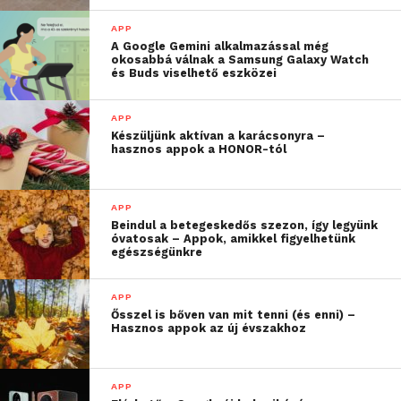
kkv-k körében továbbra is a Facebook a
APP
legnépszerűbb marketingplatform, amelyet a
A Google Gemini alkalmazással még
megkérdezett vállalkozások 78 százaléka használ
okosabbá válnak a Samsung Galaxy Watch
és Buds viselhető eszközei
marketingcélokra. A második helyen stabilan a saját
honlap áll, míg az Instagram egy helyet javítva a
APP
harmadik helyre lépett elő.
Készüljünk aktívan a karácsonyra –
hasznos appok a HONOR-tól
A TikTok látványos növekedése mellett a kutatás
legfontosabb tanulsága, hogy a mesterséges
APP
intelligencia (MI) példátlan ütemben hódítja meg a
Beindul a betegeskedős szezon, így legyünk
magyar kkv-kat. Az MI négy helyet javítva az ötödik
óvatosak – Appok, amikkel figyelhetünk
egészségünkre
legnépszerűbb marketingeszközzé lépett elő,
megelőzve még a Google-t is.
APP
Ősszel is bőven van mit tenni (és enni) –
A legnépszerűbb kkv
Hasznos appok az új évszakhoz
marketingeszközök 2024-ben:
1.Facebook
APP