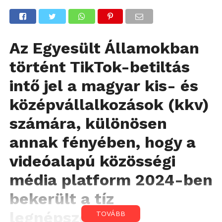
Az Egyesült Államokban
történt TikTok-betiltás
intő jel a magyar kis- és
középvállalkozások (kkv)
számára, különösen
annak fényében, hogy a
videóalapú közösségi
média platform 2024-ben
bekerült a tíz
legnépszerűbb
TOVÁBB