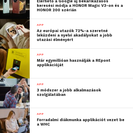
2.Honlap
Elérhető a Google új bekarikázásos
keresési módja a HONOR Magic V3-on és a
3.Instagram ↑1
HONOR 200 szérián
4.Ajánlás ↑3
5.Mesterséges intelligencia ↑4
APP
6.Google ↓3
Az európai utazók 72%-a szeretné
leküzdeni a nyelvi akadályokat a jobb
7.Hírlevél ↓1
utazási élményért
8.Ajánlat ↓3
9.Keresőoptimalizálás ↓
APP
10.TikTok ↑3
Már egymillióan használják a REpont
applikációját
Az MI előretörése új alapokra
helyezi a kkv-k marketingjét
APP
3 módszer a jobb alkalmazások
Az MI jelenleg a legnagyobb trend a marketing
szolgálatában
világában. Nemcsak a hatékonyságot növeli, hanem
olyan lehetőségeket nyit meg a kkv-k számára,
APP
amelyek korábban elérhetetlenek voltak. A
Forradalmi diákmunka applikációt vezet be
szövegírástól a tartalomgeneráláson át az
a WHC
ügyfélkapcsolatok automatizálásáig az MI segít időt