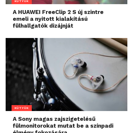
KÜTYÜK
A HUAWEI FreeClip 2 S új szintre
emeli a nyitott kialakítású
fülhallgatók dizájnját
KÜTYÜK
A Sony magas zajszigetelésű
fülmonitorokat mutat be a színpadi
élmény fokozására