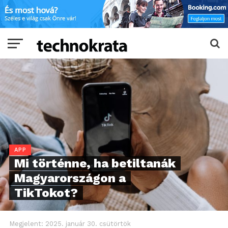
APP
Mi történne, ha betiltanák
Magyarországon a
TikTokot?
Megjelent:
2025. január 30. csütörtök