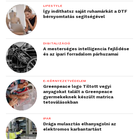
LIFESTYLE
Így indíthatsz saját ruhamárkát a DTF
bérnyomtatás segítségével
DIGITALIZÁCIÓ
A mesterséges intelligencia fejlődése
és az ipari forradalom párhuzamai
E-KÖRNYEZETVÉDELEM
Greenpeace logo Tiltott vegyi
anyagokat talált a Greenpeace
gyermekeknek készült matrica
tetoválásokban
IPAR
Drága mulasztás elhanyagolni az
elektromos karbantartást