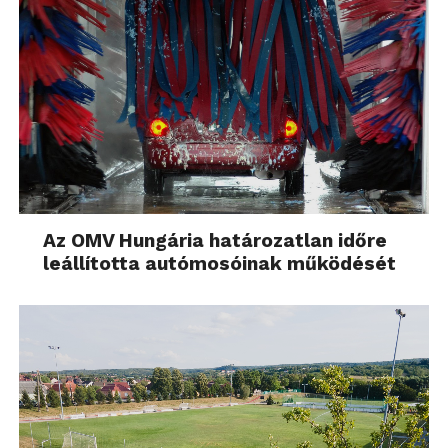
Az OMV Hungária határozatlan időre
leállította autómosóinak működését