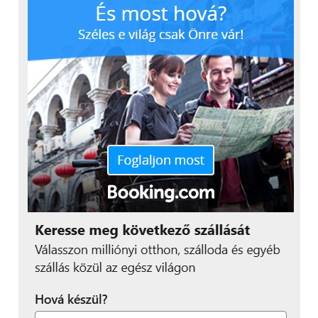
töltsük és futtatnunk kell az iSmart DV alkamazást
(
androidosoknak a Play Áruházból letölthető ide
kattintva
, iPhone-ra pedig a dobozban megtalálható
QR kód beolvasása után). Ha ez megvan, a kamerát az
okostelefonunkról is tudjuk vezérelni, mégpedig a
WiFi hatókőrén belül, azaz akár 20 méterről is. Ez
nagyon kényelmes dolog. A felvételek indításán és
megállításán felül a beállításokat is elérjük itt, de ami
a legjobb, hogy az elkészült videókat és képeket
letölthetjük a telefonunkra és akár azonnal meg is
oszthatjuk. Olyan funkció tehát a WiFi kapcsolat
ebben a kamerában, amely minden kamerába
kellene. Ennek ellenére bizonyos hős kamerákhoz
csak a wifis vezérlő egység 39.000 forint. A
WayteQ HD1000W sportkameránál ez ingyen van,
azaz benne van a nem egészen huszonhat-ezres
árban.