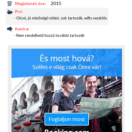
2015
Megjelenés éve:
Pro:
- Olcsó, jó minőségű videó, sok tartozék, wifis vezérlés
Kontra:
- Nem rendelhető hozzá további tartozék
Meglepően sokáig bírja a kisméretű (900 mAh-s)
akkumulátor ellenére is, a gyárilag megadott 90 perc
egy feltöltéssel bőven megvan. Ez különösen annak
fényében szép teljesítmény, hogy beépített LCD-t,
azaz kijelzőt is kapunk a kamera hátlapján, amely kis
mérete (1,5″-os) ellenére alkalmas arra, hogy a
fontosabb részleteket pontosabban elhelyezhessük
a képen, azaz videózás közben látjuk, hogy mit
veszünk éppen. És ez nagy segítség.