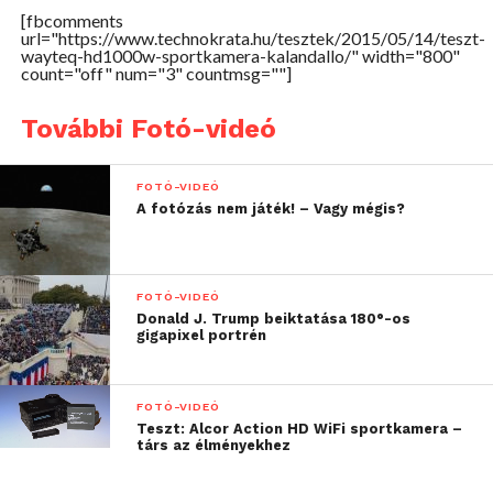
[fbcomments
nem csak egyszer és nem csak mi élhetünk át,
url="https://www.technokrata.hu/tesztek/2015/05/14/teszt-
hanem örökre meg vannak örökítve. A Wayteq
wayteq-hd1000w-sportkamera-kalandallo/" width="800"
count="off" num="3" countmsg=""]
HD1000W sportkamerák olyan látószögekből
közvetítik az élményeinket, amelyek nagyon közel
További Fotó-videó
vannak a saját látószögünkhöz, így az élmény
tényleg hasonlatos ahhoz, mintha ott lennénk.
FOTÓ-VIDEÓ
A fotózás nem játék! – Vagy mégis?
FOTÓ-VIDEÓ
Donald J. Trump beiktatása 180°-os
gigapixel portrén
FOTÓ-VIDEÓ
Teszt: Alcor Action HD WiFi sportkamera –
társ az élményekhez
A különböző adapterekkel olyan helyekre