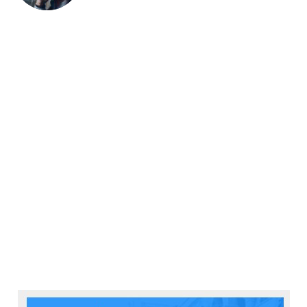
kellemetlenségek elkerülésére van visszajelző LED a
készüléken, amely folyamatosan világít, ha
bekapcsoljuk a kamerát és a videókészítés során
villog. Hasznos segéd ez.
Nagyon nagy segítségünkre lehet a kamera WiFi
vezérlője is. Először párosítanunk kell a kamerát
(ehhez a kód alapesetben 1234567890), majd le kell