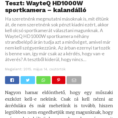
Teszt: WayteQ HD1000W
sportkamera – kalandálló
Ha szeretnénk megmutatni másoknak is, mit éltünk
át, de nem szeretnénk sok pénzt kiadni ezért, akkor
kell olcsó sportkamerát választani magunknak. A
WayteQ HD1000W sportkamera néhány
strandbelépő árán tudja azt a minőséget, amivel már
nem kell szégyenkezzünk. Az árban ezernyi tartozék
is benne van, így már csak az a kérdés, hogy van-e
átverés? A tesztből kiderül, hogy nincs…
Megjelent:
2015. május 14. csütörtök
Nagyon hamar eldönthető, hogy egy műszaki
eszközt kell-e nekünk. Csak rá kell nézni az
árcédulára és már mehetünk is tovább, hiszen
legtöbben nem engedhetjük meg magunknak, hogy