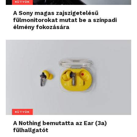
KÜTYÜK
A Sony magas zajszigetelésű
fülmonitorokat mutat be a színpadi
élmény fokozására
KÜTYÜK
A Nothing bemutatta az Ear (3a)
fülhallgatót