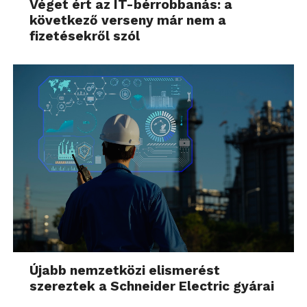
Véget ért az IT-bérrobbanás: a
következő verseny már nem a
fizetésekről szól
Újabb nemzetközi elismerést
szereztek a Schneider Electric gyárai