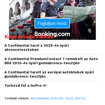
forintért találjuk meg legolcsóbban.) A léptek
ilyenkor elbizonytalanodnak és azon vesszük észre
magunkat, hogy már battyogunk is hazafelé,
hónunk alatt egy nagyjából 5x16x23 centiméteres
dobozzal, benne egy full HD kamerával és vagy
húszféle tartozékkal.
Kapcsolódó cikkek
A Continental tarol a 2025-ös nyári
abroncsteszteken
A Continental PremiumContact 7 remekelt az Auto
Bild 2025-ös nyári gumiabroncs-tesztjén
A Continental tarolt az európai autóklubok nyári
gumiabroncs-tesztjén
Turbózd fel a GoPro-t!
Aztán pedig azt vesszük észre, hogy szépen
TOVÁBBI CIKKEK:
AKCIÓKAMERA
,
HD1000W
,
TESZT
,
WAYTEQ
megszaporodnak azok az élményeink, amelyeket