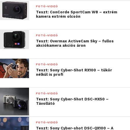
rögzíthetjük, ahonnan különleges perspektívát
FOTÓ-VIDEÓ
Teszt: ConCorde SportCam W8 – extrém
adhatunk a felvételnek és emellett nem csak a
kamera extrém olcsón
barátaink, hanem mi magunk is látszunk rajtuk. Így
aztán nem is olyan könnyű eldönteni, hogy egy
sportkamera kell-e nekünk. Segítek: kell!
FOTÓ-VIDEÓ
Teszt: Overmax ActiveCam Sky – fullos
akciókamera akciós áron
FOTÓ-VIDEÓ
Teszt: Sony Cyber-Shot RX100 – tükör
nélkül is profi
FOTÓ-VIDEÓ
Teszt: Sony Cyber-Shot DSC-HX50 –
Távollátó
Többször kifejtettem már és még mindig tartom azt
FOTÓ-VIDEÓ
Teszt: Sony Cyber-shot DSC-QX100 – A
a véleményemet, hogy nekünk, a felhasználóknak