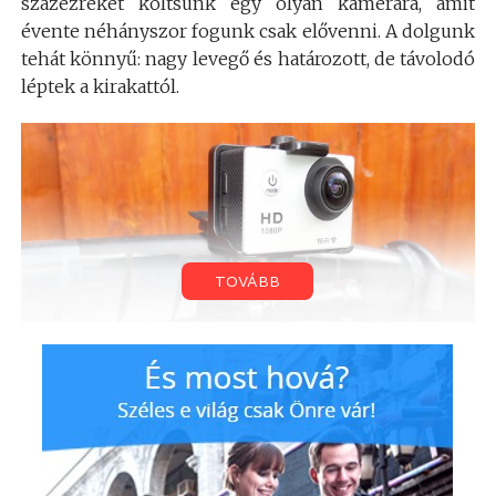
százezreket költsünk egy olyan kamerára, amit
évente néhányszor fogunk csak elővenni. A dolgunk
tehát könnyű: nagy levegő és határozott, de távolodó
léptek a kirakattól.
TOVÁBB
De mi van akkor, ha egy kamera mondjuk 30.000,-
azaz harmincezer forint alatti áron kínálja magát?
(Pontosabban: a mai napon konkrétan 25.900