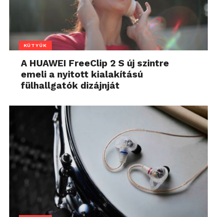
KÜTYÜK
A HUAWEI FreeClip 2 S új szintre
emeli a nyitott kialakítású
fülhallgatók dizájnját