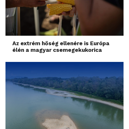
Kiknek és minek ajánlanám ezt a kamerát?
Mindenkinek, akit csak az ár tartott vissza a
vásárlástól. Aztán ajánlanám azoknak is, akiknek már
van kamerájuk (nekem is van) másodkamerának, bár
a sok adapter miatt hamarosan elsődleges kamera
lesz belőle úgyis… Ajánlom azoknak, akik családi
Az extrém hőség ellenére is Európa
nyaralásokon eddig csak biztonságos távolságból
élén a magyar csemegekukorica
mertek fényképezni és videózni vízparton, egy
hagyományos fényképezőgép mellé is jó kiegészítő
a nedvesebb kalandokhoz. A WayteQ HD1000W
sportkamera nevével ellentétben nem csak a
sportolóknak jó társ, de mindenkinek, aki szeretné a
kalandjait megörökíteni. Garantáltan kalandálló.