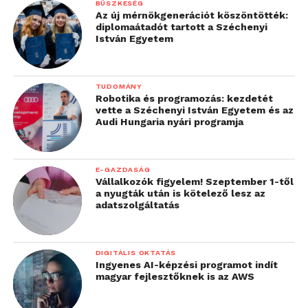
BÜSZKESÉG
Az új mérnökgenerációt köszöntötték:
diplomaátadót tartott a Széchenyi
István Egyetem
TUDOMÁNY
Robotika és programozás: kezdetét
vette a Széchenyi István Egyetem és az
Audi Hungaria nyári programja
A használat során hozzá kell szokni pár dologhoz.
E-GAZDASÁG
Ilyen például az, hogy a kijelző az előre beállítottak
Vállalkozók figyelem! Szeptember 1-től
szerint egy idő után kikapcsol, és az első
a nyugták után is kötelező lesz az
adatszolgáltatás
gombnyomásra csak feléled és a kívánt akció csak a
második gombnyomásra indul el. Azaz, ha éppen
felvételt készítünk, akkor az első gombnyomásra
DIGITÁLIS OKTATÁS
nem áll meg a rögzítés, csak feléled a képernyő.
Ingyenes AI-képzési programot indít
Ebből lehet kellemetlenségünk, ha nem figyelünk
magyar fejlesztőknek is az AWS
oda akkor szép zsebvideókat készíthetünk. Az ilyen