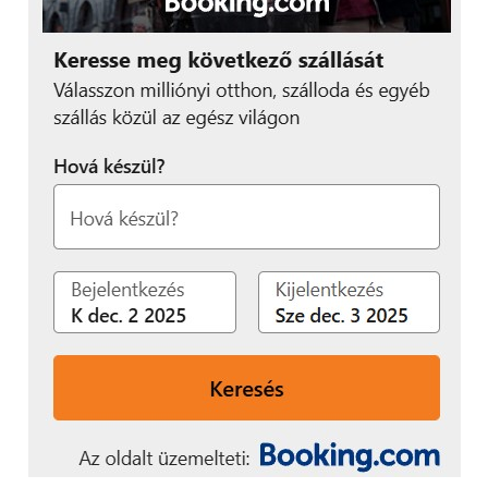
A kamera optikája fix, zoomolni nem tudunk, de már
12 centiméteres távolságból éles képet ad, így
egészen közeli felvételek készítésére is alkalmas. Az
érzékelője is jó, OmniVision OV2710 és 12
megapixeles maximális felbontást tud. A kamerának
a felbontásnál sokkal fontosabb tulajdonsága, hogy
170 fokos látószöge van és a szélén sem hordósodik,
nem torzul a kép. És nagyon fontos, hogy rossz
fényviszonyok mellett is videózhatunk, jól
korrigálja a kevés fényt. Mielőtt továbbmennénk,
nézzük is meg, hogy miről is beszélek, amikor jó