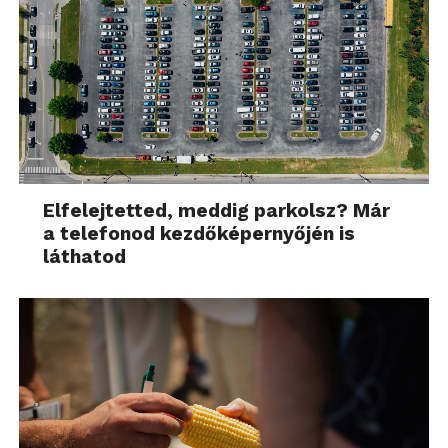
kamerával töltés közben is tudunk videózni, mert
kilátszanak a csatlakozók. Kormányra rögzíthető
bilincset is kapunk, ezzel egészen vastag rudakra is
rácsavarozható a kamera. Vannak sisakadapterek,
ruhára csíptethető klipsz, számos szorítószalag,
különböző szögű adapterek és ami a lényeg, ezekkel
mindenhová fel tudjuk rögzíteni a kamerát.
Elfelejtetted, meddig parkolsz? Már
a telefonod kezdőképernyőjén is
láthatod