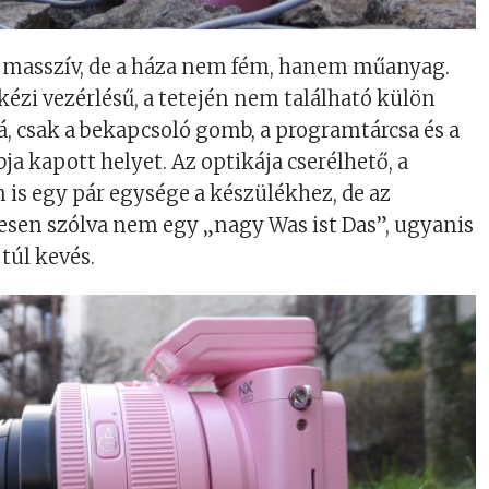
 masszív, de a háza nem fém, hanem műanyag.
kézi vezérlésű, a tetején nem található külön
á, csak a bekapcsoló gomb, a programtárcsa és a
a kapott helyet. Az optikája cserélhető, a
is egy pár egysége a készülékhez, de az
esen szólva nem egy „nagy Was ist Das”, ugyanis
túl kevés.