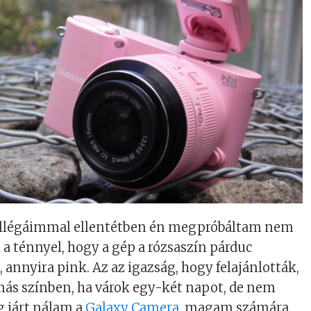
ollégáimmal ellentétben én megpróbáltam nem
l a ténnyel, hogy a gép a rózsaszín párduc
 annyira pink. Az az igazság, hogy felajánlották,
ás színben, ha várok egy-két napot, de nem
 járt nálam a
Galaxy Camera
, magam számára