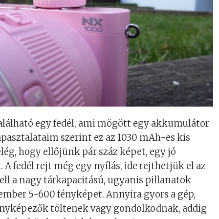
található egy fedél, ami mögött egy akkumulátor
apasztalataim szerint ez az 1030 mAh-es kis
lég, hogy ellőjünk pár száz képet, egy jó
 A fedél rejt még egy nyílás, ide rejthetjük el az
ell a nagy tárkapacitású, ugyanis pillanatok
az ember 5-600 fényképet. Annyira gyors a gép,
nyképezők töltenek vagy gondolkodnak, addig