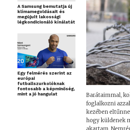
A Samsung bemutatja új
klímamegoldásait és
megújult lakossági
légkondicionáló kínálatát
Egy felmérés szerint az
európai
futballszurkolóknak
fontosabb a képminőség,
mint a jó hangulat
Barátaimmal, k
foglalkozni azza
kezében eltűnne,
hogy küldenek m
akartam. Nemrég