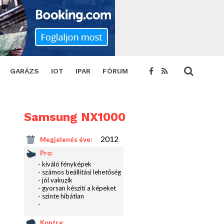
GARÁZS
IOT
IPAR
FÓRUM
Samsung NX1000
2012
Megjelenés éve:
Pro:
- kiváló fényképek
- számos beállítási lehetőség
- jól vakuzik
- gyorsan készíti a képeket
- szinte hibátlan
-
Kontra: