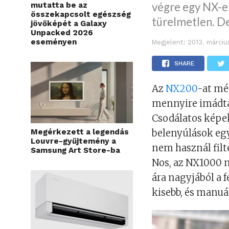
végre egy NX-et
mutatta be az
összekapcsolt egészség
türelmetlen. D
jövőképét a Galaxy
Unpacked 2026
eseményen
Megjelent:
2013. márciu
SHARE
Az
NX200
-at mé
mennyire imádta
Csodálatos képek
Megérkezett a legendás
belenyúlások eg
Louvre-gyűjtemény a
nem használ filt
Samsung Art Store-ba
Nos, az NX1000 n
ára nagyjából a 
kisebb, és manuá