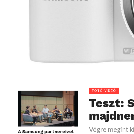
FOTÓ-VIDEÓ
Teszt: 
majdnem
Végre megint k
A Samsung partnereivel