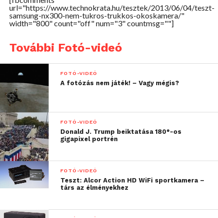
url="https://www.technokrata.hu/tesztek/2013/06/04/teszt-
samsung-nx300-nem-tukros-trukkos-okoskamera/"
width="800" count="off" num="3" countmsg=""]
És ez a “baj”. Amikor egy termék megtalálja a
célközönséget. A célközönség tehát – és egyben a
További Fotó-videó
fényképezőgéppel elégedettek köre is – azon
“fotósokból” kerül ki, akik hozzám hasonlóan már
FOTÓ-VIDEÓ
többre vágynak, de nem szeretnének 300-500 ezrest
A fotózás nem játék! – Vagy mégis?
kifizetni egy géptestért, majd újabb milliókat az
optikákra. Nekünk szánják, akik már tudjuk az
elméletet, van némi gyakorlatunk, de néha – vagy
FOTÓ-VIDEÓ
gyakran – azért szívesen támaszkodnánk az
Donald J. Trump beiktatása 180°-os
automatikára is. Milyen vágyakat segít elérni ez a
gigapixel portrén
gép? Erről szól az a teszt. Szigorúan szubjektíven.
FOTÓ-VIDEÓ
Teszt: Alcor Action HD WiFi sportkamera –
társ az élményekhez