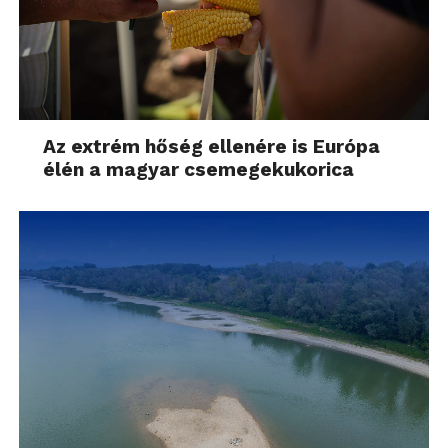
Azt is vegyük tudomásul, hogy az ilyen rendszerű
gépnél az optikákkal folyamatosan bűvészkedni
fogunk és ebben az artistamutatványban mindig ott
Az extrém hőség ellenére is Európa
van a leejtés, a megkarcolás eshetősége is. Hamar
élén a magyar csemegekukorica
okozhatunk magunknak 200.000,-es kárt, ha
kapkodunk, vagy nem figyelünk oda. Az optikákhoz
két kupak jár, egy előre és egy a hátulra, ezek a
kupakok is hajlamosak elkeveredni és folyamatos
keresgélés, leszedegetés, felrakosgatás a sorsa
annak, aki egy ilyen cserélhető optikás gépet vásárol.
Mindenképpen javaslom tehát, hogy aki ilyen
fényképezőgépet vesz, az szánjon rá még egy
húszast körülbelül egy profi táskára, amely megóvja
a kincseket legalább a sérülésektől. Én még
biztosítást is kötnék, de ez már az én negatív