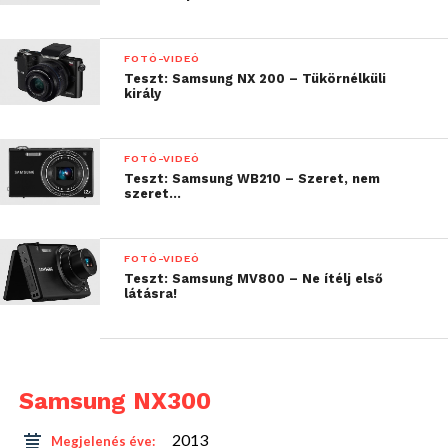
próbáljak kiemelni néhány dolgot. Az első ilyen
dolog pont a cserélhető objektívből következik.
FOTÓ-VIDEÓ
Ugyanis ha az objekítvet levesszük a gépről, egy
Teszt: Samsung NX 200 – Tükörnélküli
nagyon kényelmes méretű géptestet kapunk,
király
amelyet könnyű elcsomagolni. A nyitott gépházba
szállna be a por, ennek megakadályozására szolgál
FOTÓ-VIDEÓ
egy kupak. Ettől függetlenül arra azért készüljünk
Teszt: Samsung WB210 – Szeret, nem
fel, hogy néha tisztogatnunk kell majd a belsejét. A
szeret…
gépház teteje és alja fém, a megfogásra szánt részek
pedig műbőrből készültek. Mi egy fehéret kaptunk,
FOTÓ-VIDEÓ
de létezik fekete és barna színben is. Kifejezetten
Teszt: Samsung MV800 – Ne ítélj első
szép.
látásra!
Samsung NX300
2013
Megjelenés éve: