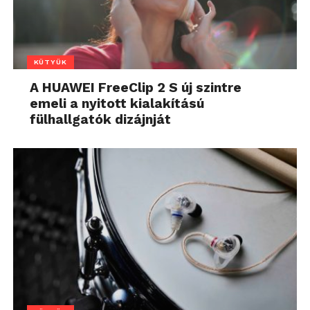
KÜTYÜK
A HUAWEI FreeClip 2 S új szintre
emeli a nyitott kialakítású
fülhallgatók dizájnját