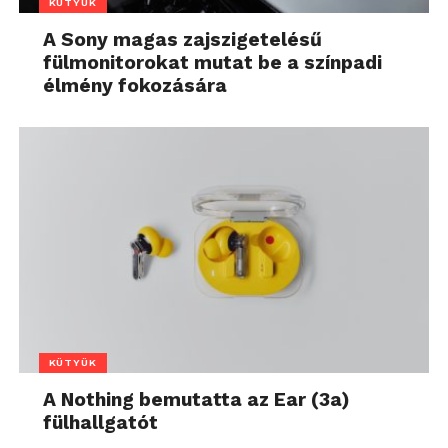
KÜTYÜK
A Sony magas zajszigetelésű
fülmonitorokat mutat be a színpadi
élmény fokozására
KÜTYÜK
A Nothing bemutatta az Ear (3a)
fülhallgatót