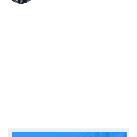
megtalálhatja a maga számára legjobbat. Csak
tudnunk kell, hogy mit is szeretnénk csinálni.
Sajnos, az derült ki számomra, hogy a géphez
semmilyen lencsét nem kapunk a csomagban,
ugyanis a kicsomagolási résznél nem említenek
SEMMIT a tartozékok között. Az biztos, hogy a
nekem ideadott optikák nem is férnének el a gyári
dobozban és kicsit utánaolvasva azt is látom, hogy a
géptest árának többszörösét adták oda nekem
tesztelésre.