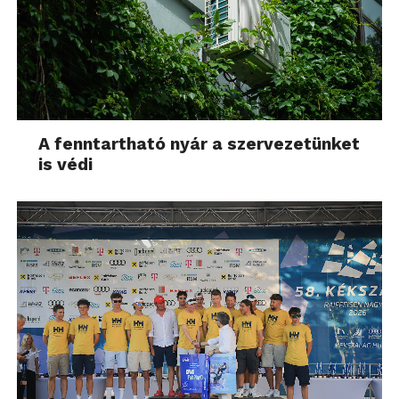
A kezelési útmutatóban bemutatott GPS10 modul
ugyanis bőven 30.000,- forint felett vásárolható meg
még akkor is, ha külföldről hozatjuk be. Ezt pedig
egy kicsit érdekesnek találom, mert egy Bluetooth
külső GPS is megáll bőven 10.000,- forint alatt, akkor
pedig egy ennél olcsóbban előállítható esetében
A fenntartható nyár a szervezetünket
miért ez a magas ár? Mindenesetre ha kell nekünk
is védi
az ilyen, megvehetjük. Csendben jegyzem meg,
hogy így 2013-ban szinte evidens, hogy a
fényképhez rögzítjük a GPS-koordinátát is és így
könnyebb megtalálni a készítés helyét utólag, és ez
a funkció már 20.000,- forintos
fényképezőgépekben is benne van. Ebben a
kétszázezresben meg nem fért el…