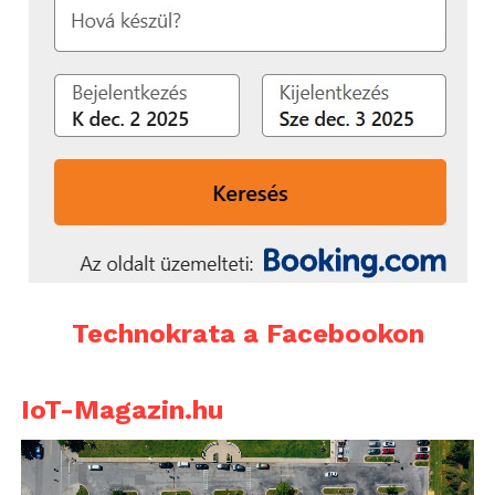
zsebünkbe kell majd nyúlni. A fix optikáknál kicsit
jobb a helyzet, de egy 16mm f/2.4 NX (EX-W16NB)
lencse például szintén elég drága, 89.900,- forint.
Technokrata a Facebookon
Mindezzel nem azt mondom, hogy ezek az optikák
IoT-Magazin.hu
túl drágák, hiszen akik tükörreflexes gépekkel
dolgoznak, nagyon jól tudják, hogy milliós
nagyságrend is lehet egy-egy lencserendszer. És azt