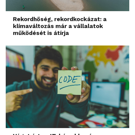
hozzáállásom a közbiztonsághoz idehaza és
külföldön egyaránt.
Rekordhőség, rekordkockázat: a
klímaváltozás már a vállalatok
működését is átírja
A géptestbe nincs beépítve vaku, de a dobozban
találunk egyet. Egy picikét. Ránézésre kételkedünk a
teljesítményében, de az első fotózásnál ez a kétely
eloszlik. Ez a kicsi valami ugyanis úgy 4-5 méterig
tökéletesen teljesít, és tökéletesen együttműködik a