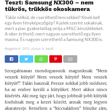
Teszt: Samsung NX300 – nem
tükrös, trükkös okoskamera
Tükör nélkül, de cserélhető lencsékkel? Kinek kell
egy ilyen fényképezőgép? A jelek szerint sokaknak,
mert a piac gyakorlatilag ontja a MILC készülékeket.
A siker érthető, mert nagyon szerethető egy ilyen
masina. És nagyon szerethető a Samsung NX300 is.
Megjelent:
2013. június 4. kedd
Szorgalmasan mondogassunk magunknak: “Nem
veszek kütyüt! Nem veszek kütyüt! Nem veszek
kütyüt!”. Talán használ. Persze sokkal jobb módszer,
ha az ember kerüli a kütyüket. Mert akkor nincs
kísértés. Aki meg úgy járt, hogy jobbnál-jobb kütyük
fordulnak meg a kezei között, annak meg legyen
akaratereje. Remélem a “kiccsaládom” büszke rám,