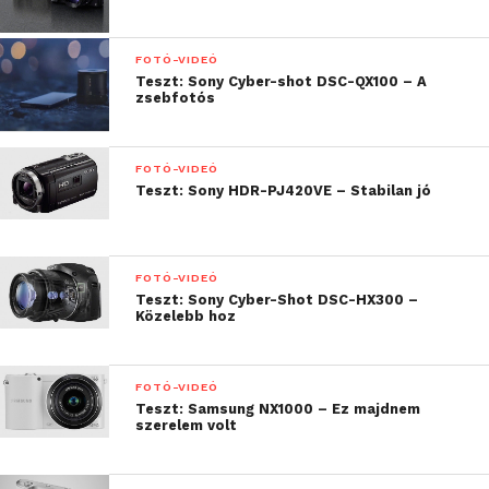
megtanít minket rá. Aki tehát szeretne tanulni,
annak is tökéletes, még a
használati útmutatóban
is
összefoglalják nekünk az alapokat.
FOTÓ-VIDEÓ
Teszt: Sony Cyber-shot DSC-QX100 – A
zsebfotós
FOTÓ-VIDEÓ
Teszt: Sony HDR-PJ420VE – Stabilan jó
FOTÓ-VIDEÓ
Teszt: Sony Cyber-Shot DSC-HX300 –
Közelebb hoz
A következő élményünk az, hogy bármennyire is
FOTÓ-VIDEÓ
bénázunk eleinte, az elkészített fotók azért jók ám.
Teszt: Samsung NX1000 – Ez majdnem
szerelem volt
Az automatika ugyanis javítja a hibáinkat és nagyon
fontos, hogy nem megy el a kedvünk az egésztől