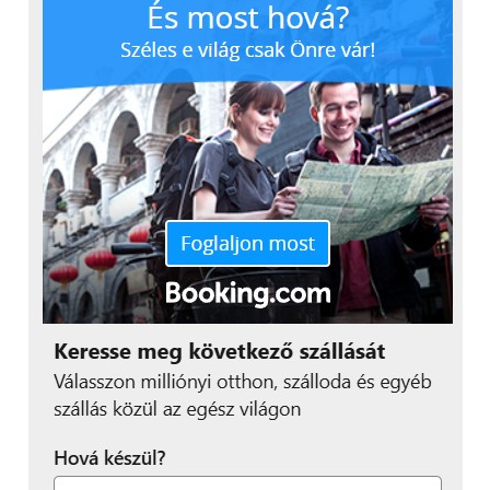
A magyar webáruházakat böngészve viszont azt
látom, hogy a 18-55 milliméteres optikával is
hirdetik a gépet, így együtt 188.000.- forintos áron.
Azaz vásárolhatunk olyan változatot, amellyel akár
fényképezni is lehet. És itt jöjjön egy figyelmeztetés,
amit nem árt, ha megszívlelünk. Ha ugyanis ehhez a
géphez szeretnénk optikákat vásárolni, következik a
döbbenet. Például a Samsung 85 mm f/1.4 ED SSA
Portrait NX (EX-T85NB) lencserendszert 269.000,- jó
magyar forintért tehetjük magunkévá, de egy
egyszerűbb, 12-24 mm F4-5.6 ED lencserendszerért
is elkérik a 133 magyar ezrest. Így aztán azt
mindenképpen javaslom figyelembe venni a
vásárlás előtt, hogy ha a lencsekészletünket
szeretnénk bővíteni, akkor bizony nagyon a