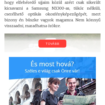
hogy elfehéredő ujjaim közül azért csak sikerült
kicsavarni a Samsung NX300-as, tükör nélküli,
cserélhető optikás okosfényképezőgépét, mert
bizony én büszke vagyok magamra. Nem könnyű
visszaadni, maradhatna örökre.
TOVÁBB
Mi a baj ezzel a masinával? Semmi. A
fényképezőgéppel semmi baj nincs. A baj velem van.