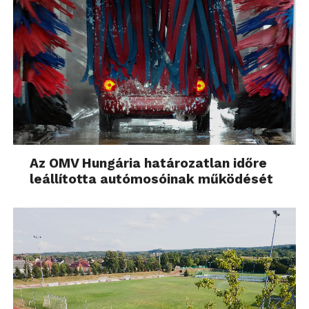
Kényelmes dolog ez.
Az OMV Hungária határozatlan időre
leállította autómosóinak működését
Az is nagyon kényelmes dolog, hogy wifire
kapcsolódva a fényképezőgép azonnal képes a
képeket felnyomni az internetre, például e-mail
formájában. Brutálisan jó ötlet, hogy nem kell
megadni e-mail címet a küldő oldalon, csak a
címzettet kell begépelni. A beérkező e-mailnél a