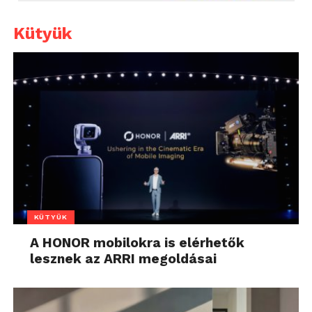
Kiknek és minek? Azoknak ajánlom, akik hozzám
hasonlóan szeretnének továbblépni a kompakt vagy
Kütyük
a bridge világából, de a tükörreflexes gépeket
túlzásnak gondolják. Azoknak is, akik szeretnének
tanulni és fejlődni a fotózásban. Azoknak, akik
egyszerre nem tudnak sok pénzt áldozni a
fotózásra, hanem darabonként szeretnék
megvásárolni a készletüket.
Köszönjük a Samsung
Magyarországnak a tesztkészüléket
, igazán nagy
élmény volt vele ez a pár nap!
KÜTYÜK
A HONOR mobilokra is elérhetők
lesznek az ARRI megoldásai