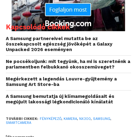
Azzal, hogy PONT ott tartok a fényképezés terén és
PONT olyan igényeim vannak, amiket a jelenlegi
gépem már csak kompromisszumok árán tud
kiszolgálni. A Samsung NX300-as meg PONT ki
Kapcsolódó cikkek
tudná, maradéktalanul. A tükörreflexes gépekhez
A Samsung partnereivel mutatta be az
nincs még önbizalmam – és szemem sem, ami meg
összekapcsolt egészség jövőképét a Galaxy
azért kell egy jó fotósnak – de ez a gép pont
Unpacked 2026 eseményen
annyival tud többet, mint egy kompakt, vagy akár
Ne pocsékoljunk: mit tegyünk, ha mi is szeretnénk a
egy bridge, ami nekem éppen kellene.
parlamentben felbukkanó okosszemüveget?
Megérkezett a legendás Louvre-gyűjtemény a
Samsung Art Store-ba
A Samsung bemutatja új klímamegoldásait és
megújult lakossági légkondicionáló kínálatát
TOVÁBBI CIKKEK:
FÉNYKÉPEZŐ
,
KAMERA
,
NX300
,
SAMSUNG
,
SMARTCAMERA
[fbcomments