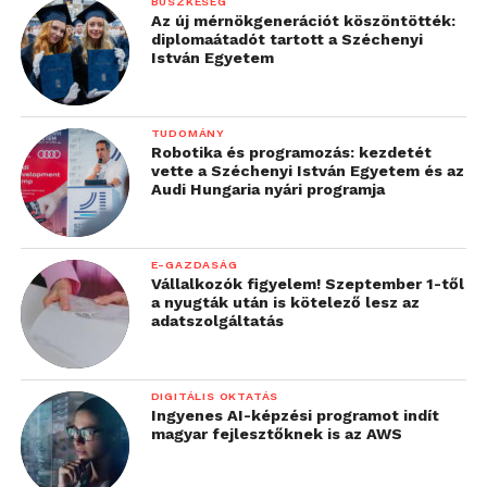
BÜSZKESÉG
fényképezőgéppel készült…
Az új mérnökgenerációt köszöntötték:
diplomaátadót tartott a Széchenyi
István Egyetem
TUDOMÁNY
Robotika és programozás: kezdetét
vette a Széchenyi István Egyetem és az
Audi Hungaria nyári programja
E-GAZDASÁG
Vállalkozók figyelem! Szeptember 1-től
a nyugták után is kötelező lesz az
adatszolgáltatás
A fényképezéshez szükséges fény bevitelére is
erősen odakoncentrált a Samsung és úgy is
mondhatnánk, hogy ez a gép lényege. Az NX
DIGITÁLIS OKTATÁS
Ingyenes AI-képzési programot indít
sorozatú gépekhez jelenleg 12 különböző optika
magyar fejlesztőknek is az AWS
kapható (
ebből a Samsung weboldalán 9-et találunk
meg, ide kattintva
), ezek között mindenki