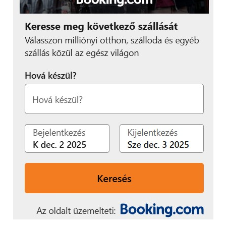
csúfság sem ér minket, hogy a képernyőn jól mutató
fényképek a számítógépen nem is élesek. Az
érintőképernyőn minden művelet végrehajtható, de
néhány, gyakran használt funkció saját gombot
kapott. A gombok jól kezelhetőek és elég nagyok is.
Akik utánaolvastak a specifikációnak –
amely a
Samsung hivatalos weboldalán, ide kattintva