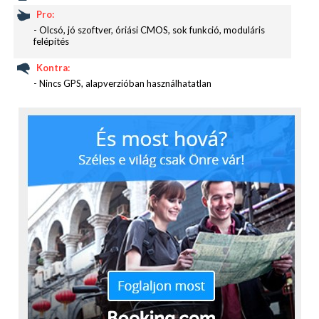
Pro:
- Olcsó, jó szoftver, óriási CMOS, sok funkció, moduláris
felépítés
Kontra:
- Nincs GPS, alapverzióban használhatatlan
A kezelhetőségről is lehetne ódákat zengeni, de
néhány mondatban, sőt talán egy szóval is meg
lehetne határozni a lényeget: érintőképernyő. A
Samsung – ha már élenjáró ebben is – nem sajnálta
a kameráról az érintőképernyőt, amely ráadásul
dönthető, mégpedig két irányba. Így aztán ha a
fejünk fölé tartjuk a kamerát, akkor is látjuk alulról
(45 fokban), ha pedig békaperspektívából
szeretnénk fotózni, akkor is látjuk felülről (90
fokban), mi is történik. A képernyő 3,31 colos átlóval
rendelkezik, felbontása pedig 800×480 pixel
(WVGA). Természetesen AMOLED, tökéletes
részletességgel mutatja meg a fotókat, így az a