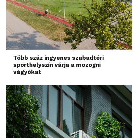
feladó a Camera@samsungcamera.com lesz és
minden lacafaca nélkül már ott is az e-mail a
fiókunkban. Hogy aztán a Samsung az e-mail
címeket, amelyekre képeket küldtünk majd milyen
célra használja fel, az már más tészta. Ha elkezdenek
ömleni a spamek, majd szólok.
Több száz ingyenes szabadtéri
sporthelyszín várja a mozogni
vágyókat
A fényképezőgépben nincs GPS. Beszerelve
legalábbis. De lehet hozzávásárolni, igaz aranyárban.