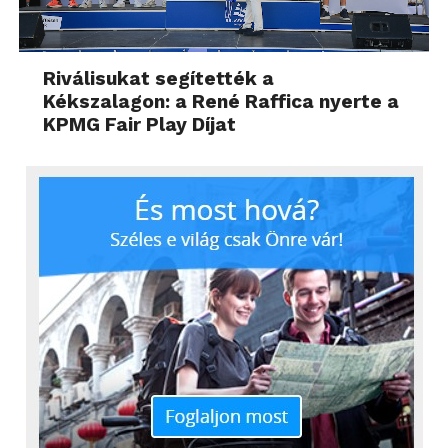
Riválisukat segítették a
Kékszalagon: a René Raffica nyerte a
KPMG Fair Play Díjat
És végül pár szó a videokamera funkcióról. Full HD,
1080p minőségben rögzíthetünk vele videókat,
melyeknek a hangja sztereó. Ezek alapok manapság,
még fényképezőgépnél is. Az viszont
mindenképpen extra, hogy a fókuszt a videofelvétel
közben a képernyő megérintésével vezérelhetjük.
Azaz egy érintéssel megadhatjuk, mi legyen éles és
mi legyen homályos. Ez nagyon jó dolog és
használni is fogjuk főként akkor, amikor a befogott
képben nagy mélységek vannak és az automatika
ezzel nem tud mit kezdeni. Érdekes dolog, hogy a
videó is működik minden optikával, de a zoomos