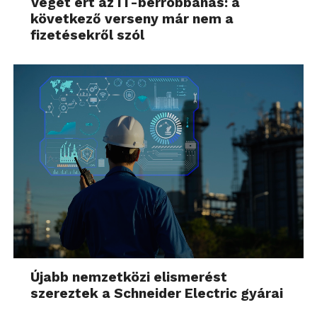
Véget ért az IT-bérrobbanás: a
fényképezőgéppel. A géptest tetején elhelyezkedő
következő verseny már nem a
papucsra kell csatlakoztatni és egy csavaros
fizetésekről szól
megoldással lehet biztonságosan rögzíteni. Még a
legnagyobb optika sem takar ki a fényből, mert a kis
vaku kinyitható és így a villantó feljebb kerül úgy 3-4
centimétert. Ha nem tetszene, vagy nem lenne elég,
akkor a Samsung SEF42A vakut 52.000,- forint
környékén, a SEF220A vakut pedig 63.000,- forint
környékén vásárolhatjuk meg a fényképezőgéphez.
A használati útmutatóban ezt a két típust garantálják,
hogy kifogástalanul működnek együtt a
fotóaparáttal.
Újabb nemzetközi elismerést
szereztek a Schneider Electric gyárai