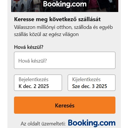
optikáknál a rázoomolás kézzel, a tárcsa csavarásával
történik, ami viszont akadozós. Legalábbis eleinte
biztos. Ettől függetlenül a videofelvételek jó
minőségűek és egy microHDMI csatlakozóval a
lapostévén lejátszhatóak. És persze DLNA-n
keresztül is, és ez a fényképezőgép is tudja a
Samsung AllSharePlay-t.