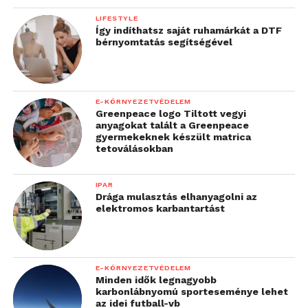
LIFESTYLE
Így indíthatsz saját ruhamárkát a DTF
bérnyomtatás segítségével
E-KÖRNYEZETVÉDELEM
Greenpeace logo Tiltott vegyi
anyagokat talált a Greenpeace
gyermekeknek készült matrica
tetoválásokban
IPAR
Drága mulasztás elhanyagolni az
elektromos karbantartást
E-KÖRNYEZETVÉDELEM
Minden idők legnagyobb
karbonlábnyomú sporteseménye lehet
az idei futball-vb