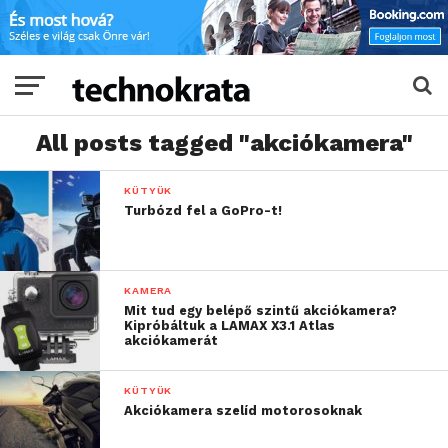
All posts tagged "akciókamera"
KÜTYÜK
Turbózd fel a GoPro-t!
KAMERA
Mit tud egy belépő szintű akciókamera?
Kipróbáltuk a LAMAX X3.1 Atlas
akciókamerát
KÜTYÜK
Akciókamera szelíd motorosoknak