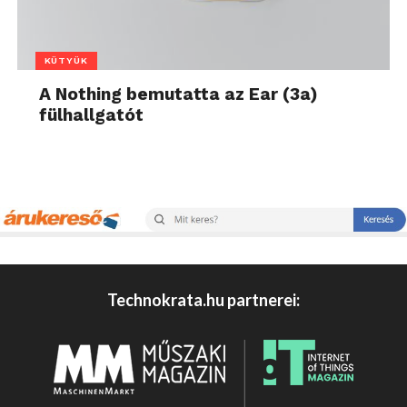
KÜTYÜK
A Nothing bemutatta az Ear (3a)
fülhallgatót
Technokrata.hu partnerei: