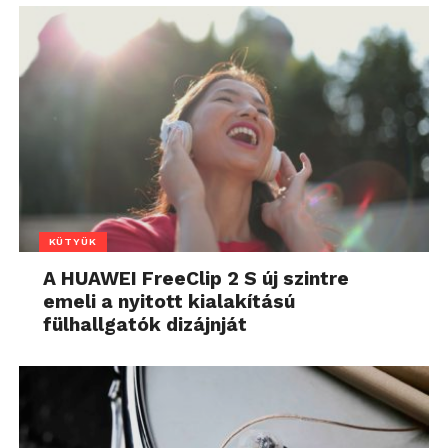
KÜTYÜK
A HUAWEI FreeClip 2 S új szintre
emeli a nyitott kialakítású
fülhallgatók dizájnját