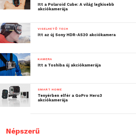
Itt a Polaroid Cube: A világ legkisebb
akciókamerája
VISELHETŐ TECH
Itt az új Sony HDR-AS20 akciókamera
KAMERA
Itt a Toshiba új akciókamerája
SMART HOME
Tenyérben elfér a GoPro Hero3
akciókamerája
Népszerű