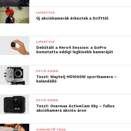
LIFESTYLE
Új akciókamerák érkeztek a Drifttől
LIFESTYLE
Debütált a Hero4 Session: a GoPro
bemutatta eddigi legkisebb kameráját
FOTÓ-VIDEÓ
Teszt: WayteQ HD1000W sportkamera –
kalandálló
FOTÓ-VIDEÓ
Teszt: Overmax ActiveCam Sky – fullos
akciókamera akciós áron
VISELHETŐ TECH