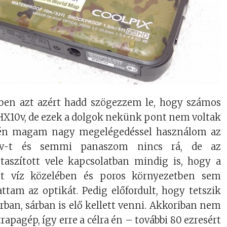
ben azt azért hadd szögezzem le, hogy számos
 HX10v, de ezek a dolgok nekünk pont nem voltak
, én magam nagy megelégedéssel használom az
9v-t és semmi panaszom nincs rá, de az
aszított vele kapcsolatban mindig is, hogy a
ett víz közelében és poros környezetben sem
ttam az optikát. Pedig előfordult, hogy tetszik
ban, sárban is elő kellett venni. Akkoriban nem
rapagép, így erre a célra én – további 80 ezresért