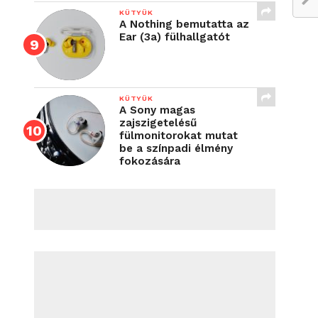
KÜTYÜK
A Nothing bemutatta az
Ear (3a) fülhallgatót
KÜTYÜK
A Sony magas
zajszigetelésű
fülmonitorokat mutat
be a színpadi élmény
fokozására