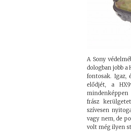
A Sony védelmé
dologban jobb a
fontosak. Igaz
elődjét, a HX
mindenképpen t
frász kerülget
szívesen nyitoga
vagy nem, de por
volt még ilyen st