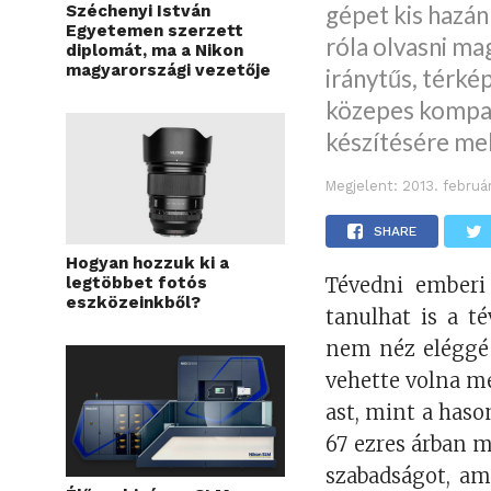
gépet kis hazán
Széchenyi István
Egyetemen szerzett
róla olvasni mag
diplomát, ma a Nikon
magyarországi vezetője
iránytűs, térk
közepes kompak
készítésére mel
Megjelent:
2013. februá
SHARE
Hogyan hozzuk ki a
legtöbbet fotós
Tévedni emberi
eszközeinkből?
tanulhat is a t
nem néz eléggé 
vehette volna m
ast, mint a has
67 ezres árban m
szabadságot, am