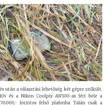
s után a választási lehetőség két gépre szűkült.
0v és a Nikon Coolpix AW100-as fért bele a
70.000,- forintos felső plafonba. Talán csak a