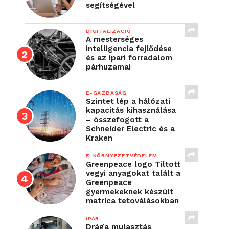
segítségével
DIGITALIZÁCIÓ
A mesterséges
intelligencia fejlődése
és az ipari forradalom
párhuzamai
E-GAZDASÁG
Szintet lép a hálózati
kapacitás kihasználása
– összefogott a
Schneider Electric és a
Kraken
E-KÖRNYEZETVÉDELEM
Greenpeace logo Tiltott
vegyi anyagokat talált a
Greenpeace
gyermekeknek készült
matrica tetoválásokban
IPAR
Drága mulasztás