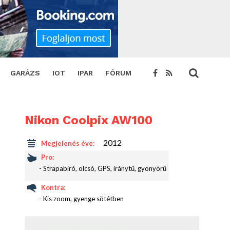
GARÁZS
IOT
IPAR
FÓRUM
Nikon Coolpix AW100
2012
Megjelenés éve:
Pro:
- Strapabíró, olcsó, GPS, iránytű, gyönyörű
Kontra:
- Kis zoom, gyenge sötétben