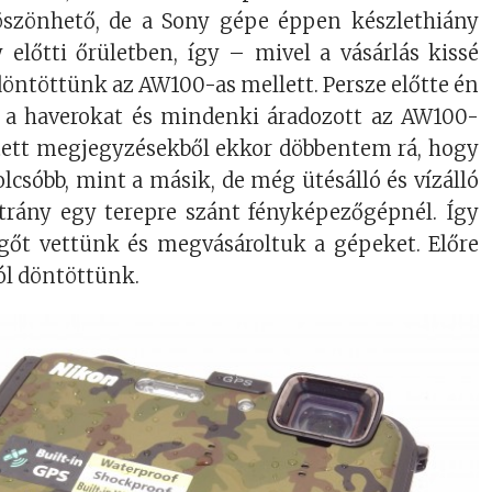
öszönhető, de a Sony gépe éppen készlethiány
 előtti őrületben, így – mivel a vásárlás kissé
 döntöttünk az AW100-as mellett. Persze előtte én
 a haverokat és mindenki áradozott az AW100-
ejtett megjegyzésekből ekkor döbbentem rá, hogy
csóbb, mint a másik, de még ütésálló és vízálló
átrány egy terepre szánt fényképezőgépnél. Így
gőt vettünk és megvásároltuk a gépeket. Előre
ól döntöttünk.