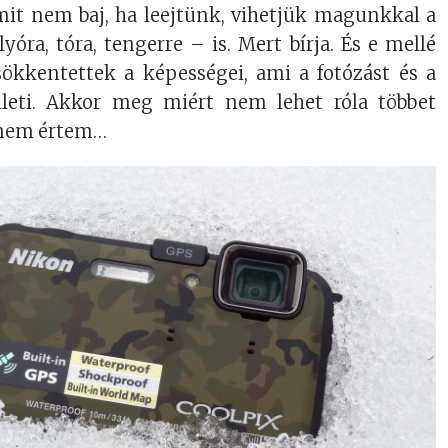
Amit nem baj, ha leejtünk, vihetjük magunkkal a
óra, tóra, tengerre – is. Mert bírja. És e mellé
ökkentettek a képességei, ami a fotózást és a
illeti. Akkor meg miért nem lehet róla többet
 nem értem…