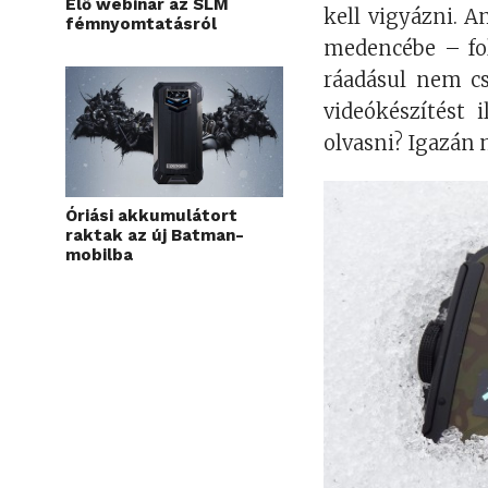
Élő webinár az SLM
kell vigyázni. 
fémnyomtatásról
medencébe – foly
ráadásul nem cs
videókészítést 
olvasni? Igazán
Óriási akkumulátort
raktak az új Batman-
mobilba