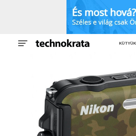
Teszt: Nikon Coolpix AW100 – A mellőz
KÜTYÜK