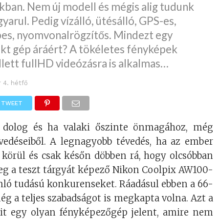
kban. Nem új modell és mégis alig tudunk
yarul. Pedig vízálló, ütésálló, GPS-es,
épes, nyomvonalrögzítős. Mindezt egy
t gép áráért? A tökéletes fényképek
lett fullHD videózásra is alkalmas…
r 4. hétfő
TWEET
 dolog és ha valaki őszinte önmagához, még
évedéseiből. A legnagyobb tévedés, ha az ember
körül és csak későn döbben rá, hogy olcsóbban
eg a teszt tárgyát képező Nikon Coolpix AW100-
onló tudású konkurenseket. Ráadásul ebben a 66-
ég a teljes szabadságot is megkapta volna. Azt a
it egy olyan fényképezőgép jelent, amire nem