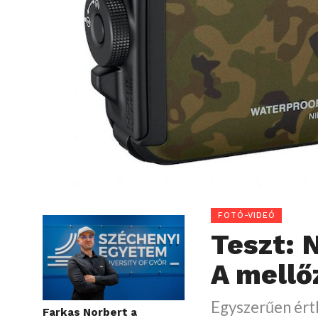
FOTÓ-VIDEÓ
Teszt: 
A mellő
Egyszerűen érth
Farkas Norbert a