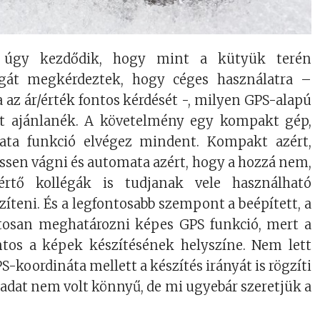
 úgy kezdődik, hogy mint a kütyük terén
légát megkérdeztek, hogy céges használatra –
a az ár/érték fontos kérdését -, milyen GPS-alapú
t ajánlanék. A követelmény egy kompakt gép,
ta funkció elvégez mindent. Kompakt azért,
ssen vágni és automata azért, hogy a hozzá nem,
rtő kollégák is tudjanak vele használható
íteni. És a legfontosabb szempont a beépített, a
tosan meghatározni képes GPS funkció, mert a
tos a képek készítésének helyszíne. Nem lett
PS-koordináta mellett a készítés irányát is rögzíti
eladat nem volt könnyű, de mi ugyebár szeretjük a