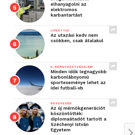
elhanyagolni az
elektromos
karbantartást
LIFESTYLE
Az utazási kedv nem
csökken, csak átalakul
E-KÖRNYEZETVÉDELEM
Minden idők legnagyobb
karbonlábnyomú
sporteseménye lehet az
idei futball-vb
BÜSZKESÉG
Az új mérnökgenerációt
köszöntötték:
diplomaátadót tartott a
Széchenyi István
Egyetem