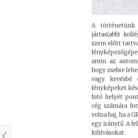
A történetünk
jártas(abb) kol
szem előtt tartv
fényképezőgépe
amin az automa
hogy zsebre lehe
vagy kevésbé é
fényképeket kész
fotó helyét pon
cég számára fon
volna baj, ha a G
egy iránytű. A f
kihívásokat.