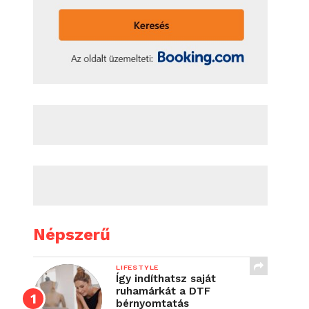
Népszerű
LIFESTYLE
Így indíthatsz saját
ruhamárkát a DTF
bérnyomtatás