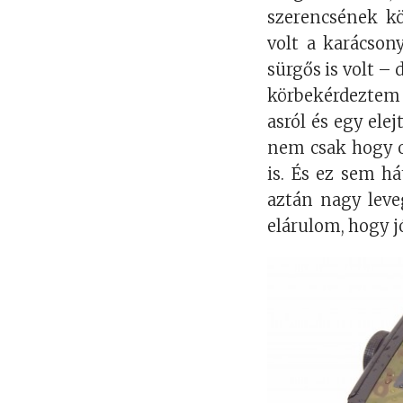
szerencsének k
volt a karácsony
sürgős is volt –
körbekérdeztem
asról és egy el
nem csak hogy ol
is. És ez sem h
aztán nagy leve
elárulom, hogy j