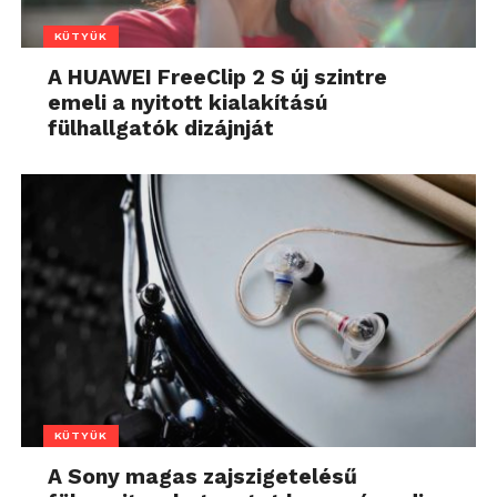
KÜTYÜK
A HUAWEI FreeClip 2 S új szintre
emeli a nyitott kialakítású
fülhallgatók dizájnját
KÜTYÜK
A Sony magas zajszigetelésű