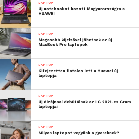
LAPTOP
Új notebookot hozott Magyarországra a
HUAWEI
LAPTOP
Magasabb kijelzővel jöhetnek az új
MacBook Pro laptopok
LAPTOP
Kifejezetten fiatalos lett a Huawei új
laptopja
LAPTOP
Új dizájnnal debütálnak az LG 2021-es Gram
laptopjai
LAPTOP
Milyen laptopot vegyünk a gyereknek?