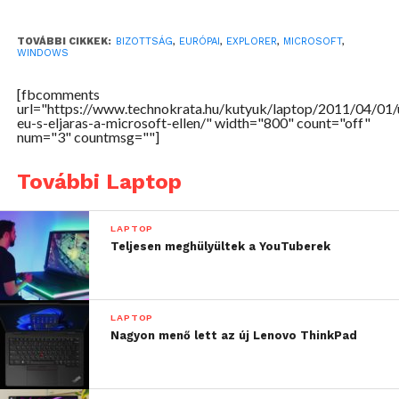
TOVÁBBI CIKKEK:
BIZOTTSÁG
,
EURÓPAI
,
EXPLORER
,
MICROSOFT
,
WINDOWS
[fbcomments
url="https://www.technokrata.hu/kutyuk/laptop/2011/04/01/
eu-s-eljaras-a-microsoft-ellen/" width="800" count="off"
num="3" countmsg=""]
További Laptop
LAPTOP
Teljesen meghülyültek a YouTuberek
LAPTOP
Nagyon menő lett az új Lenovo ThinkPad