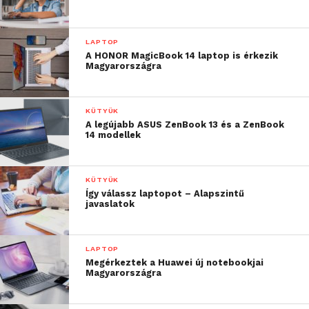
LAPTOP
A HONOR MagicBook 14 laptop is érkezik
Magyarországra
KÜTYÜK
A legújabb ASUS ZenBook 13 és a ZenBook
14 modellek
KÜTYÜK
Így válassz laptopot – Alapszintű
javaslatok
LAPTOP
Megérkeztek a Huawei új notebookjai
Magyarországra