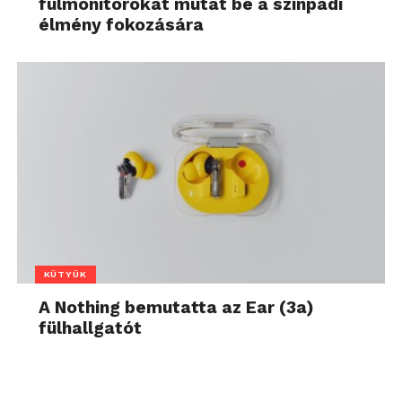
fülmonitorokat mutat be a színpadi
élmény fokozására
KÜTYÜK
A Nothing bemutatta az Ear (3a)
fülhallgatót