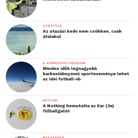
LIFESTYLE
Az utazási kedv nem csökken, csak
átalakul
E-KÖRNYEZETVÉDELEM
Minden idők legnagyobb
karbonlábnyomú sporteseménye lehet
az idei futball-vb
KÜTYÜK
A Nothing bemutatta az Ear (3a)
fülhallgatót
BÜSZKESÉG