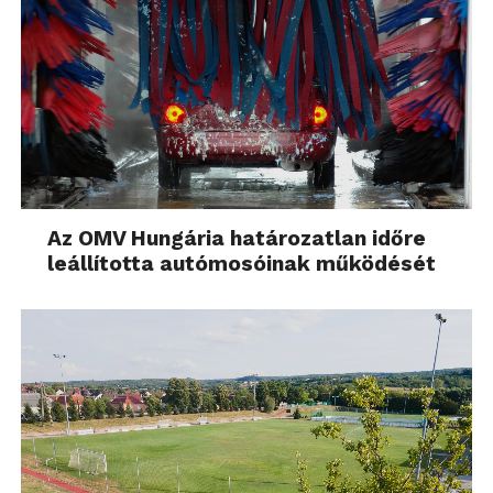
Az OMV Hungária határozatlan időre
leállította autómosóinak működését