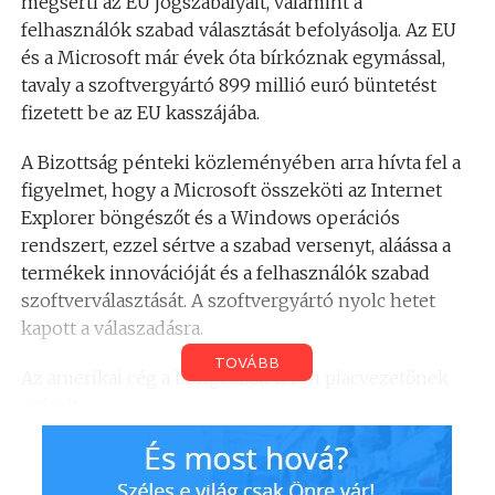
megsérti az EU jogszabályait, valamint a
felhasználók szabad választását befolyásolja. Az EU
és a Microsoft már évek óta bírkóznak egymással,
tavaly a szoftvergyártó 899 millió euró büntetést
fizetett be az EU kasszájába.
A Bizottság pénteki közleményében arra hívta fel a
figyelmet, hogy a Microsoft összeköti az Internet
Explorer böngészőt és a Windows operációs
rendszert, ezzel sértve a szabad versenyt, aláássa a
termékek innovációját és a felhasználók szabad
szoftverválasztását. A szoftvergyártó nyolc hetet
kapott a válaszadásra.
TOVÁBB
Az amerikai cég a böngészők terén piacvezetőnek
számít.