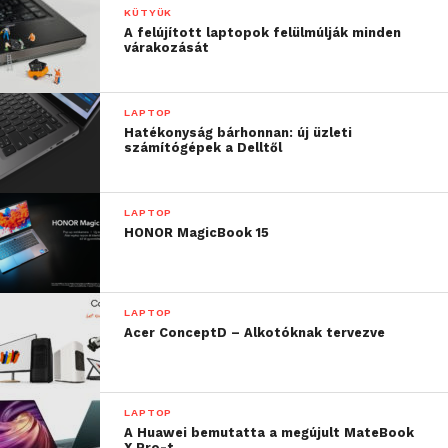
KÜTYÜK
A felújított laptopok felülmúlják minden
várakozását
LAPTOP
Hatékonyság bárhonnan: új üzleti
számítógépek a Delltől
LAPTOP
HONOR MagicBook 15
LAPTOP
Acer ConceptD – Alkotóknak tervezve
LAPTOP
A Huawei bemutatta a megújult MateBook
X Pro-t