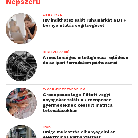
Népszerű
LIFESTYLE
Így indíthatsz saját ruhamárkát a DTF
bérnyomtatás segítségével
DIGITALIZÁCIÓ
A mesterséges intelligencia fejlődése
és az ipari forradalom párhuzamai
E-KÖRNYEZETVÉDELEM
Greenpeace logo Tiltott vegyi
anyagokat talált a Greenpeace
gyermekeknek készült matrica
tetoválásokban
IPAR
Drága mulasztás elhanyagolni az
elektromos karbantartást