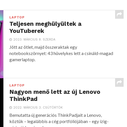
LAPTOP
Teljesen meghülyültek a
YouTuberek
2023. MÁRCIUS 8. SZERDA
Jött az ötlet, majd összeraktak egy
notebookszörnyet: 43 hüvelykes lett a csináld-magad
gamerlaptop.
LAPTOP
Nagyon menő lett az új Lenovo
ThinkPad
2022. MÁRCIUS 3. CSÜTÖRTÖK
Bemutatta új generációs ThinkPadjait a Lenovo,
köztük – legalábbis a cég portfóliójában – egy ízig-