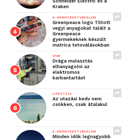
Schneider Electric és a
Kraken
E-KÖRNYEZETVÉDELEM
Greenpeace logo Tiltott
vegyi anyagokat talált a
Greenpeace
gyermekeknek készült
matrica tetoválásokban
IPAR
Drága mulasztás
elhanyagolni az
elektromos
karbantartást
LIFESTYLE
Az utazási kedv nem
csökken, csak átalakul
E-KÖRNYEZETVÉDELEM
Minden idők legnagyobb