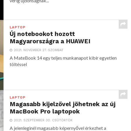
vérig újdonságnak...
LAPTOP
Új notebookot hozott
Magyarországra a HUAWEI
2021. NOVEMBER 27. SZOMBAT
A MateBook 14 egy teljes munkanapot kibír egyetlen
töltéssel
LAPTOP
Magasabb kijelzővel jöhetnek az új
MacBook Pro laptopok
2021. SZEPTEMBER 30. CSÜTÖRTÖK
A jelenleginél magasabb képernyővel érkezhet a