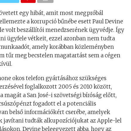
övetett egy hibát, amit most megpróbál
jellemezte a korrupció bűnébe esett Paul Devine
le volt beszállítói menedzserének ügyvédje. Így
ni ügyfele vétkeit, ezzel azonban nem tudta
 munkaadót, amely korábban közleményben
em tűr meg becstelen magatartást sem a cégen
ívül.
Phone okos telefon gyártásához szükséges
erzésével foglalkozott 2005 és 2010 között,
a magát a San José-i szövetségi bíróság előtt,
csúszópénzt fogadott el a potenciális
lyan belső információkért cserébe, amelyek
k javítani tudták alkupozíciójukat az Apple-lel
alásokon. Devine beleegyezett abba, hogy az