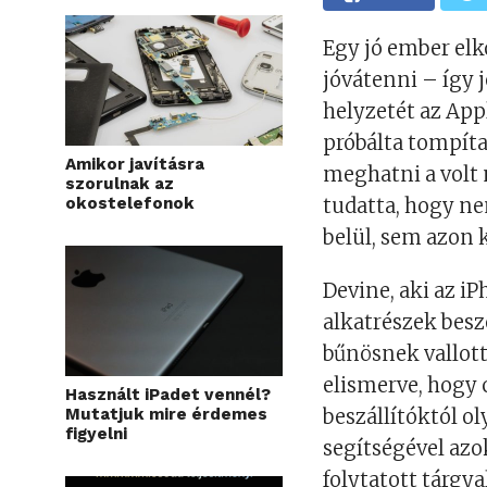
Egy jó ember elk
jóvátenni – így 
helyzetét az App
próbálta tompíta
Amikor javításra
meghatni a volt
szorulnak az
okostelefonok
tudatta, hogy n
belül, sem azon k
Devine, aki az i
alkatrészek besz
bűnösnek vallott
elismerve, hogy 
Használt iPadet vennél?
Mutatjuk mire érdemes
beszállítóktól o
figyelni
segítségével azo
folytatott tárgy