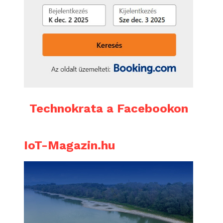
Technokrata a Facebookon
IoT-Magazin.hu