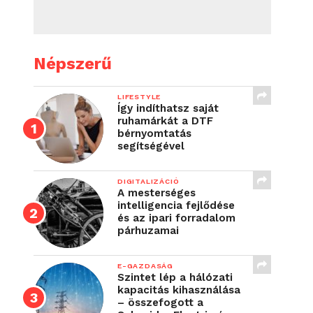
Népszerű
LIFESTYLE
Így indíthatsz saját
ruhamárkát a DTF
bérnyomtatás
segítségével
DIGITALIZÁCIÓ
A mesterséges
intelligencia fejlődése
és az ipari forradalom
párhuzamai
E-GAZDASÁG
Szintet lép a hálózati
kapacitás kihasználása
– összefogott a