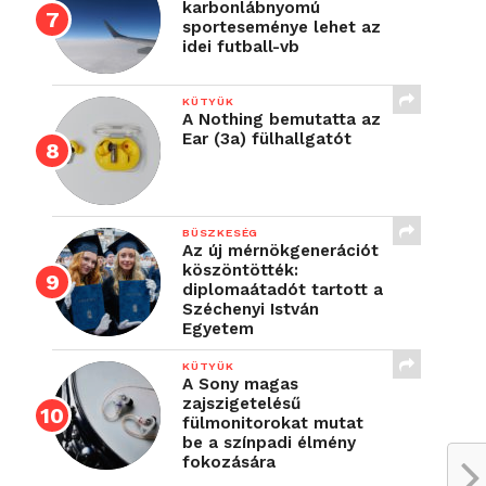
karbonlábnyomú
sporteseménye lehet az
idei futball-vb
KÜTYÜK
A Nothing bemutatta az
Ear (3a) fülhallgatót
BÜSZKESÉG
Az új mérnökgenerációt
köszöntötték:
diplomaátadót tartott a
Széchenyi István
Egyetem
KÜTYÜK
A Sony magas
zajszigetelésű
fülmonitorokat mutat
be a színpadi élmény
fokozására