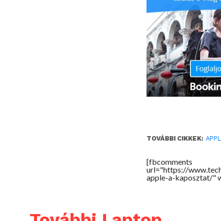
TOVÁBBI CIKKEK:
APP
[fbcomments
url="https://www.tec
apple-a-kaposztat/"
További Laptop