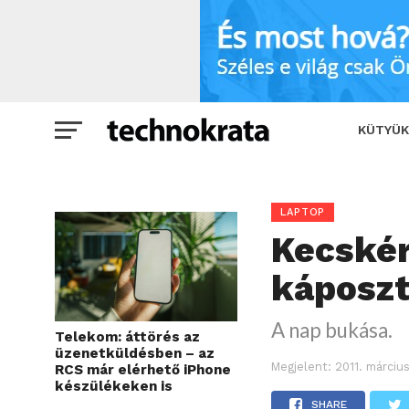
Kecskére bízta az Apple a káposztát
KÜTYÜK
LAPTOP
Kecskér
káposzt
A nap bukása.
Telekom: áttörés az
üzenetküldésben – az
Megjelent:
2011. március
RCS már elérhető iPhone
készülékeken is
SHARE