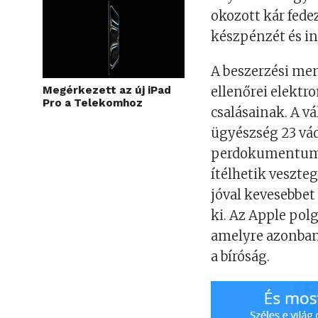
okozott kár fede
készpénzét és in
A beszerzési men
Megérkezett az új iPad
ellenőrei elekt
Pro a Telekomhoz
csalásainak. A v
ügyészség 23 vád
perdokumentumo
ítélhetik veszte
jóval kevesebbet 
ki. Az Apple polg
amelyre azonban 
a bíróság.