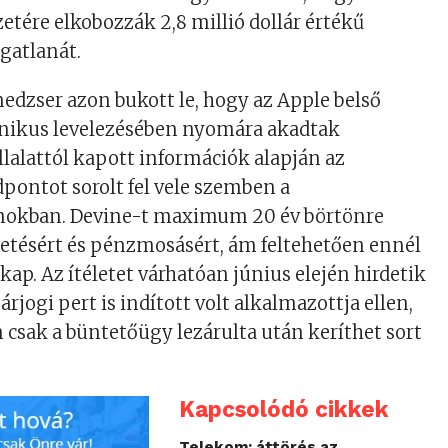
zetére elkobozzák 2,8 millió dollár értékű
gatlanát.
edzser azon bukott le, hogy az Apple belső
ronikus levelezésében nyomára akadtak
állalattól kapott információk alapján az
pontot sorolt fel vele szemben a
kban. Devine-t maximum 20 év börtönre
getésért és pénzmosásért, ám feltehetően ennél
kap. Az ítéletet várhatóan június elején hirdetik
árjogi pert is indított volt alkalmazottja ellen,
csak a büntetőügy lezárulta után keríthet sort
Kapcsolódó cikkek
Telekom: áttörés az