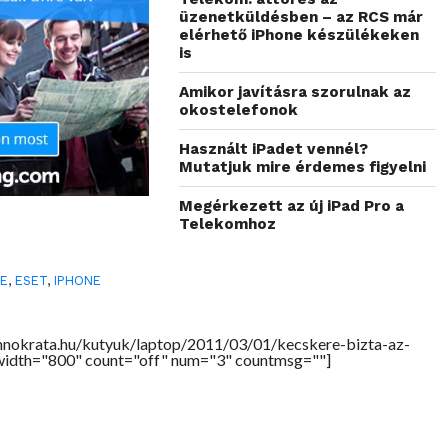
üzenetküldésben – az RCS már
elérhető iPhone készülékeken
is
Amikor javításra szorulnak az
okostelefonok
Használt iPadet vennél?
Mutatjuk mire érdemes figyelni
Megérkezett az új iPad Pro a
Telekomhoz
LE
,
ESET
,
IPHONE
hnokrata.hu/kutyuk/laptop/2011/03/01/kecskere-bizta-az-
 width="800" count="off" num="3" countmsg=""]