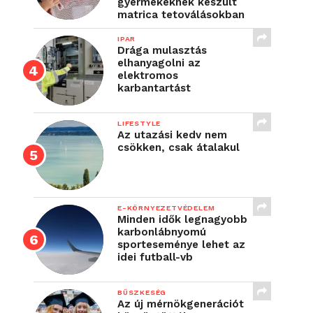
gyermekeknek készült
matrica tetoválásokban
IPAR
Drága mulasztás
elhanyagolni az
elektromos
karbantartást
LIFESTYLE
Az utazási kedv nem
csökken, csak átalakul
E-KÖRNYEZETVÉDELEM
Minden idők legnagyobb
karbonlábnyomú
sporteseménye lehet az
idei futball-vb
BÜSZKESÉG
Az új mérnökgenerációt