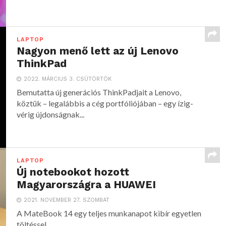
LAPTOP
Nagyon menő lett az új Lenovo
ThinkPad
2022. MÁRCIUS 3. CSÜTÖRTÖK
Bemutatta új generációs ThinkPadjait a Lenovo,
köztük – legalábbis a cég portfóliójában – egy ízig-
vérig újdonságnak...
LAPTOP
Új notebookot hozott
Magyarországra a HUAWEI
2021. NOVEMBER 27. SZOMBAT
A MateBook 14 egy teljes munkanapot kibír egyetlen
töltéssel