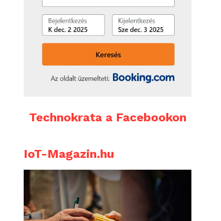
Technokrata a Facebookon
IoT-Magazin.hu