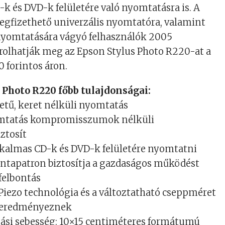
-k és DVD-k felületére való nyomtatásra is. A
egfizethető univerzális nyomtatóra, valamint
nyomtatására vágyó felhasználók 2005
rolhatják meg az Epson Stylus Photo R220-at a
0 forintos áron.
 Photo R220 főbb tulajdonságai:
etű, keret nélküli nyomtatás
omtatás kompromisszumok nélküli
ztosít
lkalmas CD-k és DVD-k felületére nyomtatni
intapatron biztosítja a gazdaságos működést
 felbontás
iezo technológia és a változtatható cseppméret
t eredményeznek
si sebesség: 10×15 centiméteres formátumú