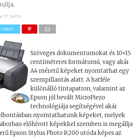
nálja.
r 17. hétfő
TWEET
Szöveges dokumentumokat és 10×15
centiméteres formátumú, vagy akár
A4 méretű képeket nyomtathat egy
szempillantás alatt. A hatféle
különálló tintapatron, valamint az
Epson jól bevált MicroPiezo
technológiája segítségével akár
 felbontásban nyomtathatunk képeket, melyek
laborban előhívott képekkel szemben is megállja
zerű Epson Stylus Photo R200 utóda képes az