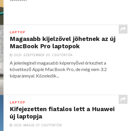
LAPTOP
Magasabb kijelzővel jöhetnek az új
MacBook Pro laptopok
2021. SZEPTEMBER 30. CSÜTÖRTÖK
A jelenleginél magasabb képernyővel érkezhet a
következő Apple MacBook Pro, de még nem 3:2
képaránnyal. Közeledik...
LAPTOP
Kifejezetten fiatalos lett a Huawei
új laptopja
2021. MÁJUS 27. CSÜTÖRTÖK