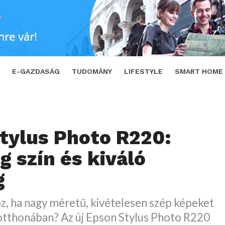
n és kiváló minőség
SHARE
TWEET
E-GAZDASÁG
TUDOMÁNY
LIFESTYLE
SMART HOME
tylus Photo R220:
g szín és kiváló
g
z, ha nagy méretű, kivételesen szép képeket
tthonában? Az új Epson Stylus Photo R220