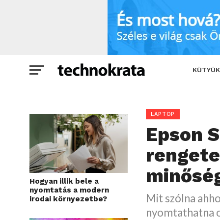
Epson Stylus Photo R220: rengeteg szí
KÜTYÜK
LAPTOP
Epson S
rengete
minősé
Hogyan illik bele a
nyomtatás a modern
Mit szólna ahho
irodai környezetbe?
nyomtathatna o