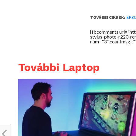
TOVÁBBI CIKKEK:
EPS
[fbcomments url="ht
stylus-photo-r220-re
num="3" countmsg="
További Laptop