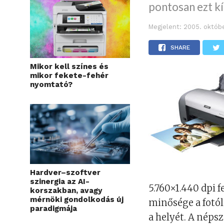
pontosan ezt kí
Megjelent:
2005. októbe
SHARE
Mikor kell színes és
mikor fekete-fehér
nyomtató?
Hardver–szoftver
szinergia az AI-
5.760×1.440 dpi
korszakban, avagy
mérnöki gondolkodás új
minősége a fotó
paradigmája
a helyét. A néps