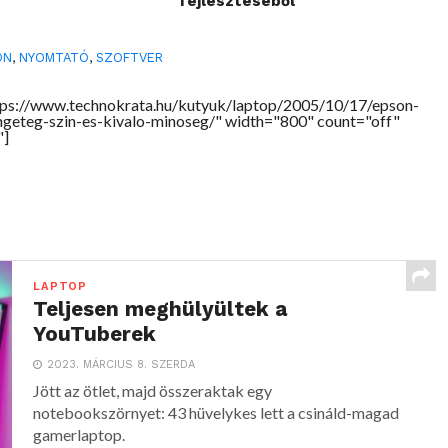
fejlesztéséből
ON
,
NYOMTATÓ
,
SZOFTVER
tps://www.technokrata.hu/kutyuk/laptop/2005/10/17/epson-
ngeteg-szin-es-kivalo-minoseg/" width="800" count="off"
"]
LAPTOP
Teljesen meghülyültek a
YouTuberek
2023. MÁRCIUS 8. SZERDA
Jött az ötlet, majd összeraktak egy
notebookszörnyet: 43 hüvelykes lett a csináld-magad
gamerlaptop.