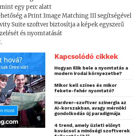
mint egy perc alatt
hetőség a Print Image Matching III segítségével
vity Suite szoftver biztosítja a képek egyszerű
ezelését és nyomtatását
.
Kapcsolódó cikkek
Hogyan illik bele a nyomtatás a
modern irodai környezetbe?
Mikor kell színes és mikor
fekete-fehér nyomtató?
Hardver–szoftver szinergia az
AI-korszakban, avagy mérnöki
gondolkodás új paradigmája
4 trend, amely üzleti előnyt
kovácsol a minőségi szoftverek