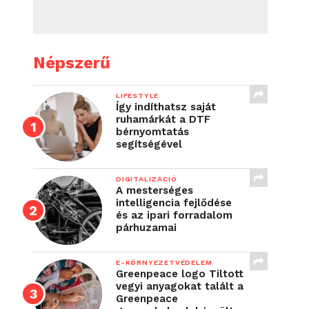
Népszerű
LIFESTYLE
Így indíthatsz saját
ruhamárkát a DTF
bérnyomtatás
segítségével
DIGITALIZÁCIÓ
A mesterséges
intelligencia fejlődése
és az ipari forradalom
párhuzamai
E-KÖRNYEZETVÉDELEM
Greenpeace logo Tiltott
vegyi anyagokat talált a
Greenpeace