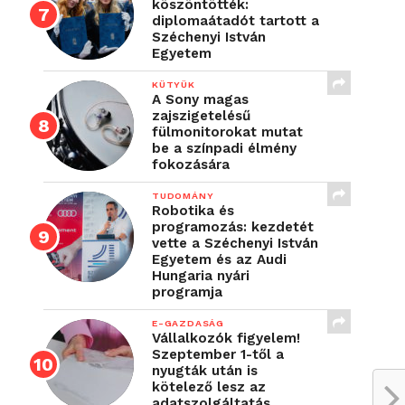
köszöntötték:
diplomaátadót tartott a
Széchenyi István
Egyetem
KÜTYÜK
A Sony magas
zajszigetelésű
fülmonitorokat mutat
be a színpadi élmény
fokozására
TUDOMÁNY
Robotika és
programozás: kezdetét
vette a Széchenyi István
Egyetem és az Audi
Hungaria nyári
programja
E-GAZDASÁG
Vállalkozók figyelem!
Szeptember 1-től a
nyugták után is
kötelező lesz az
adatszolgáltatás