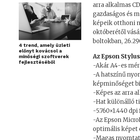
arra alkalmas CD
gazdaságos és m
képeik otthoni 
októberétől vásá
boltokban, 26.29
4 trend, amely üzleti
előnyt kovácsol a
Az Epson Stylus
minőségi szoftverek
fejlesztéséből
-Akár A4-es mér
-A hatszínű ny
képminőséget bi
-Képes az arra a
-Hat különálló t
-5.760×1.440 dpi
-Az Epson MicroP
optimális képe
-Magas nyomtatá