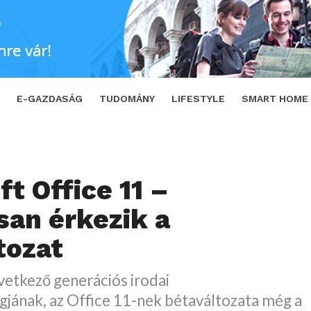
k a bétaváltozat
SHARE
TWEET
E-GAZDASÁG
TUDOMÁNY
LIFESTYLE
SMART HOME
t Office 11 –
an érkezik a
tozat
vetkező generációs irodai
ának, az Office 11-nek bétaváltozata még a