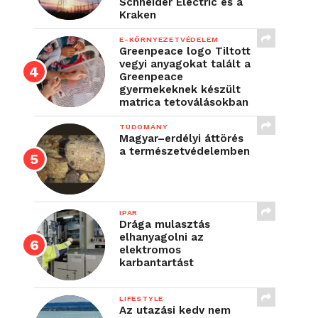
Schneider Electric és a
Kraken
E-KÖRNYEZETVÉDELEM
Greenpeace logo Tiltott
vegyi anyagokat talált a
Greenpeace
gyermekeknek készült
matrica tetoválásokban
TUDOMÁNY
Magyar–erdélyi áttörés
a természetvédelemben
IPAR
Drága mulasztás
elhanyagolni az
elektromos
karbantartást
LIFESTYLE
Az utazási kedv nem