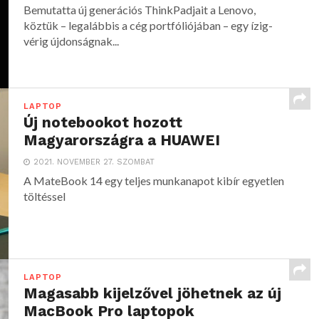
Bemutatta új generációs ThinkPadjait a Lenovo,
köztük – legalábbis a cég portfóliójában – egy ízig-
vérig újdonságnak...
LAPTOP
Új notebookot hozott
Magyarországra a HUAWEI
2021. NOVEMBER 27. SZOMBAT
A MateBook 14 egy teljes munkanapot kibír egyetlen
töltéssel
LAPTOP
Magasabb kijelzővel jöhetnek az új
MacBook Pro laptopok