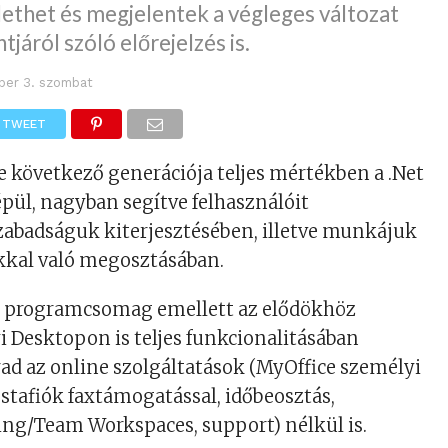
ethet és megjelentek a végleges változat
tjáról szóló előrejelzés is.
ber 3. szombat
TWEET
ce következő generációja teljes mértékben a .Net
épül, nagyban segítve felhasználóit
abadságuk kiterjesztésében, illetve munkájuk
kkal való megosztásában.
 programcsomag emellett az elődökhöz
i Desktopon is teljes funkcionalitásában
d az online szolgáltatások (MyOffice személyi
ostafiók faxtámogatással, időbeosztás,
ing/Team Workspaces, support) nélkül is.