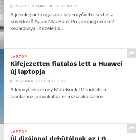
2021. SZEPTEMBER 30. CSÜTÖRTÖK
A jelenleginél magasabb képernyővel érkezhet a
következő Apple MacBook Pro, de még nem 3:2
képaránnyal. Közeledik...
LAPTOP
Kifejezetten fiatalos lett a Huawei
új laptopja
2021. MÁJUS 27. CSÜTÖRTÖK
A könnyű és vékony MateBook D15 ideális a
tanuláshoz, a munkához és a szórakozáshoz
LAPTOP
Új dizájnnal debütálnak az LG