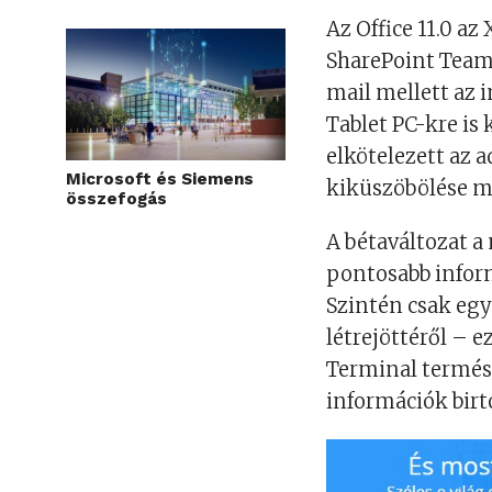
Az Office 11.0 az
SharePoint Team 
mail mellett az 
Tablet PC-kre is k
elkötelezett az 
Microsoft és Siemens
kiküszöbölése me
összefogás
A bétaváltozat a 
pontosabb infor
Szintén csak egy
létrejöttéről – e
Terminal termés
információk birto