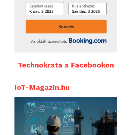
Technokrata a Facebookon
IoT-Magazin.hu