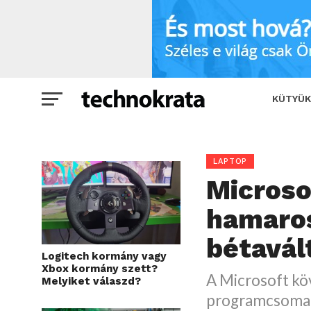
Microsoft Office 11 – hamarosan érkezi
KÜTYÜK
LAPTOP
Microsof
hamaros
bétavál
Logitech kormány vagy
Xbox kormány szett?
A Microsoft kö
Melyiket válaszd?
programcsomagj