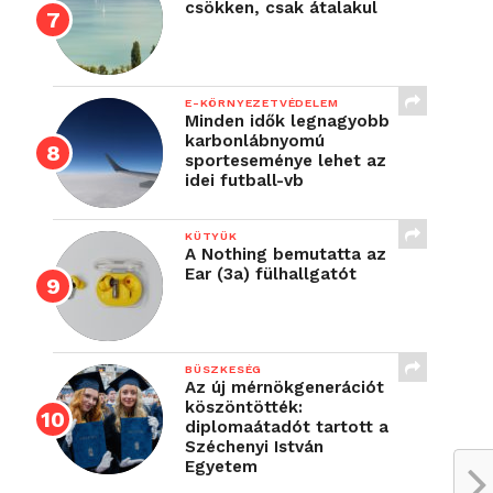
csökken, csak átalakul
E-KÖRNYEZETVÉDELEM
Minden idők legnagyobb
karbonlábnyomú
sporteseménye lehet az
idei futball-vb
KÜTYÜK
A Nothing bemutatta az
Ear (3a) fülhallgatót
BÜSZKESÉG
Az új mérnökgenerációt
köszöntötték:
diplomaátadót tartott a
Széchenyi István
Egyetem