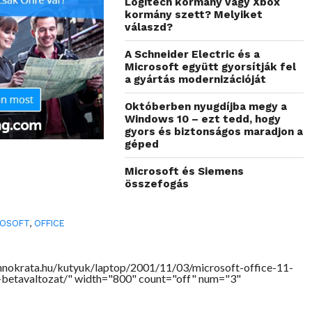
Logitech kormány vagy Xbox
kormány szett? Melyiket
válaszd?
A Schneider Electric és a
Microsoft együtt gyorsítják fel
a gyártás modernizációját
Októberben nyugdíjba megy a
Windows 10 – ezt tedd, hogy
gyors és biztonságos maradjon a
géped
Microsoft és Siemens
összefogás
ROSOFT
,
OFFICE
hnokrata.hu/kutyuk/laptop/2001/11/03/microsoft-office-11-
-betavaltozat/" width="800" count="off" num="3"