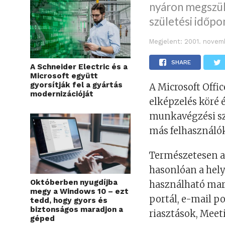
nyáron megszül
születési időpon
Megjelent:
2001. novem
SHARE
A Schneider Electric és a
Microsoft együtt
gyorsítják fel a gyártás
A Microsoft Offi
modernizációját
elképzelés köré 
munkavégzési sz
más felhasználó
Természetesen a
hasonlóan a hely
Októberben nyugdíjba
használható mara
megy a Windows 10 – ezt
portál, e-mail p
tedd, hogy gyors és
biztonságos maradjon a
riasztások, Meet
géped