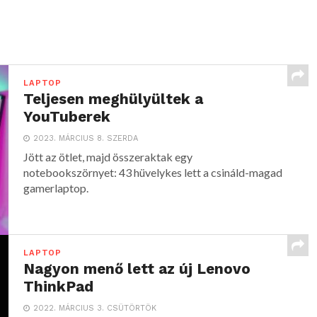
LAPTOP
Teljesen meghülyültek a
YouTuberek
2023. MÁRCIUS 8. SZERDA
Jött az ötlet, majd összeraktak egy
notebookszörnyet: 43 hüvelykes lett a csináld-magad
gamerlaptop.
LAPTOP
Nagyon menő lett az új Lenovo
ThinkPad
2022. MÁRCIUS 3. CSÜTÖRTÖK