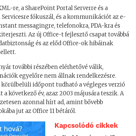
 XML-re, a SharePoint Portal Serverre és a
Servicesre fókuszál, és a kommunikációt az e-
instant messagingre, telefonokra, PDA-kra és
iterjeszti. Az új Office-t fejlesztő csapat továbbá
adatbiztonság és az előd Office-ok hibáinak
llett.
nyár további részében elérhetővé válik,
mációk egyelőre nem állnak rendelkezésre.
 körülbelüli időpont tudható a végleges verzió
zt a következő év, azaz 2003 májusára teszik. A
zetesen azonnal hírt ad, amint bővebb
kába jut az Office 11 bétáról.
Kapcsolódó cikkek