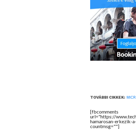
TOVÁBBI CIKKEK:
MIC
[fbcomments
url="https://www.tec
hamarosan-erkezik-a
countmsg=""]