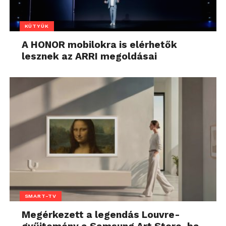
KÜTYÜK
A HONOR mobilokra is elérhetők
lesznek az ARRI megoldásai
SMART-TV
Megérkezett a legendás Louvre-