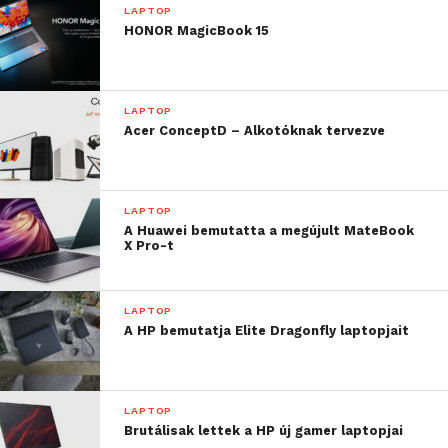
LAPTOP
HONOR MagicBook 15
LAPTOP
Acer ConceptD – Alkotóknak tervezve
LAPTOP
A Huawei bemutatta a megújult MateBook
X Pro-t
LAPTOP
A HP bemutatja Elite Dragonfly laptopjait
LAPTOP
Brutálisak lettek a HP új gamer laptopjai