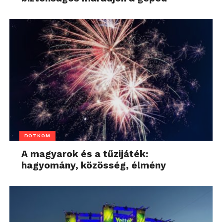
DOTKOM
A magyarok és a tűzijáték:
hagyomány, közösség, élmény