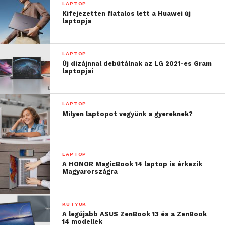
LAPTOP
Kifejezetten fiatalos lett a Huawei új
laptopja
LAPTOP
Új dizájnnal debütálnak az LG 2021-es Gram
laptopjai
LAPTOP
Milyen laptopot vegyünk a gyereknek?
LAPTOP
A HONOR MagicBook 14 laptop is érkezik
Magyarországra
KÜTYÜK
A legújabb ASUS ZenBook 13 és a ZenBook
14 modellek