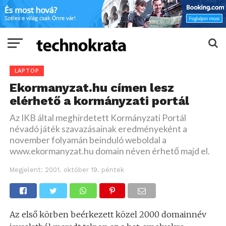
LAPTOP
Ekormanyzat.hu címen lesz
elérhető a kormányzati portál
Az IKB által meghirdetett Kormányzati Portál
névadó játék szavazásainak eredményeként a
november folyamán beinduló weboldal a
www.ekormanyzat.hu domain néven érhető majd el.
Megjelent:
2001. október 19. péntek
Az első körben beérkezett közel 2000 domainnév