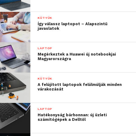
KÜTYÜK
Így válassz laptopot – Alapszintű
javaslatok
LAPTOP
Megérkeztek a Huawei új notebookjai
Magyarországra
KÜTYÜK
A felújított laptopok felülmúlják minden
várakozását
LAPTOP
Hatékonyság bárhonnan: új üzleti
számítógépek a Delltől