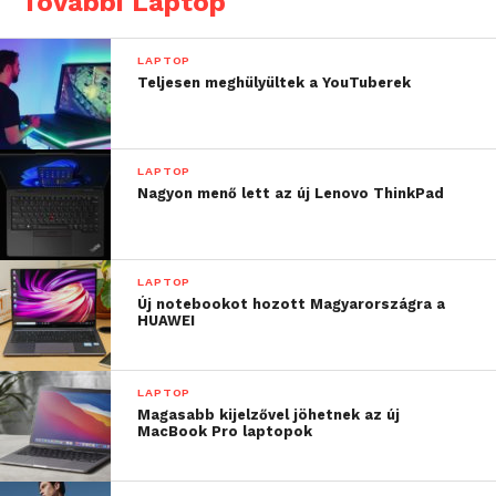
További Laptop
ügyeiket, valamint véleményt nyilváníthatnak
közérdekű és személyes témákban egyaránt.
LAPTOP
Teljesen meghülyültek a YouTuberek
LAPTOP
Nagyon menő lett az új Lenovo ThinkPad
LAPTOP
Új notebookot hozott Magyarországra a
HUAWEI
LAPTOP
Magasabb kijelzővel jöhetnek az új
MacBook Pro laptopok