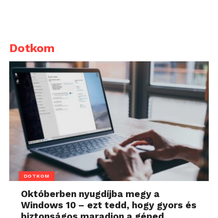
Dotkom
DOTKOM
Októberben nyugdíjba megy a
Windows 10 – ezt tedd, hogy gyors és
biztonságos maradjon a géped