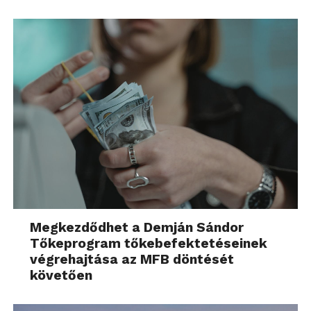
Megkezdődhet a Demján Sándor
Tőkeprogram tőkebefektetéseinek
végrehajtása az MFB döntését
követően