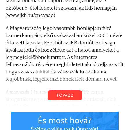
javaslatból maradt talpon az a hat, amelyekre
október 5-étől lehetett szavazni az IKB honlapján
(www.ikb.hu/enevado).
A Magyarország legolvasottabb honlapjain futó
bannerkampány első szakaszában közel 2000 névre
érkezett javaslat. Ezekből az IKB döntőbizottsága
kiválasztotta és közzétette azt a hatot, amelyeket a
legmegfelelőbbnek tartott. Az Internetes
felhasználók részére meghirdetett akció célja az volt,
hogy szavazatukkal ők válasszák ki az általuk
legjobbnak, legjellem­zőbbnek ítélt domain nevet.
A szavazás 1 hetes időszaka alatt több ezren
TOVÁBB
látogatták meg a névadó kampány honlapját, akik
közül 1938-an szavaztak. A győztes domain javaslat
mellett, amely végül a Kormányzati Portál hivatalos
domain neve lett, a szavazók 43%-a tette le voksát. A
szavazás további eredményei a következők: