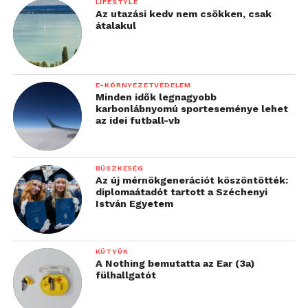
LIFESTYLE
Az utazási kedv nem csökken, csak
átalakul
E-KÖRNYEZETVÉDELEM
Minden idők legnagyobb
karbonlábnyomú sporteseménye lehet
az idei futball-vb
BÜSZKESÉG
Az új mérnökgenerációt köszöntötték:
diplomaátadót tartott a Széchenyi
István Egyetem
KÜTYÜK
A Nothing bemutatta az Ear (3a)
fülhallgatót