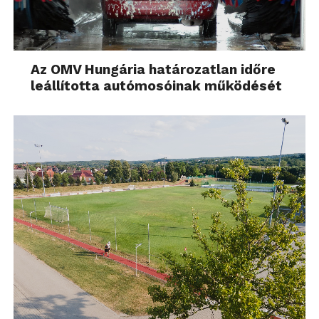
Az OMV Hungária határozatlan időre
leállította autómosóinak működését