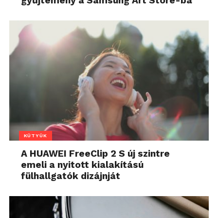
gyűjtemény a Samsung Art Store-ba
KÜTYÜK
A HUAWEI FreeClip 2 S új szintre
emeli a nyitott kialakítású
fülhallgatók dizájnját