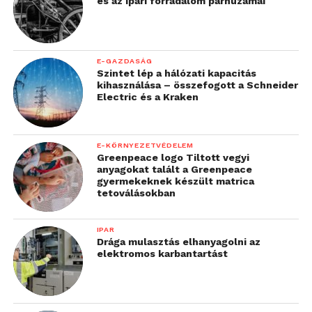
és az ipari forradalom párhuzamai
E-GAZDASÁG
Szintet lép a hálózati kapacitás
kihasználása – összefogott a Schneider
Electric és a Kraken
E-KÖRNYEZETVÉDELEM
Greenpeace logo Tiltott vegyi
anyagokat talált a Greenpeace
gyermekeknek készült matrica
tetoválásokban
IPAR
Drága mulasztás elhanyagolni az
elektromos karbantartást