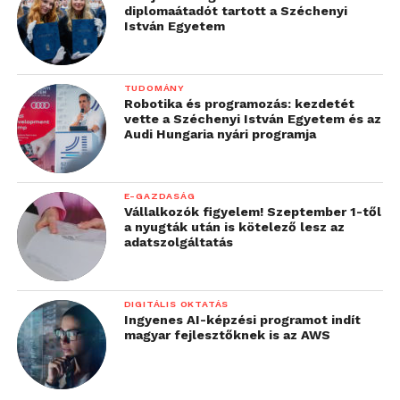
diplomaátadót tartott a Széchenyi
István Egyetem
TUDOMÁNY
Robotika és programozás: kezdetét
vette a Széchenyi István Egyetem és az
Audi Hungaria nyári programja
E-GAZDASÁG
Vállalkozók figyelem! Szeptember 1-től
a nyugták után is kötelező lesz az
adatszolgáltatás
DIGITÁLIS OKTATÁS
Ingyenes AI-képzési programot indít
magyar fejlesztőknek is az AWS