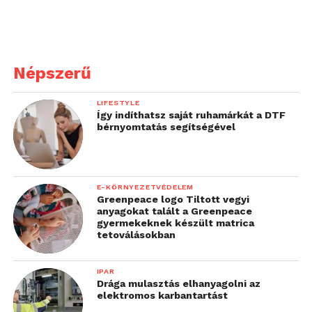
Népszerű
LIFESTYLE
Így indíthatsz saját ruhamárkát a DTF
bérnyomtatás segítségével
E-KÖRNYEZETVÉDELEM
Greenpeace logo Tiltott vegyi
anyagokat talált a Greenpeace
gyermekeknek készült matrica
tetoválásokban
IPAR
Drága mulasztás elhanyagolni az
elektromos karbantartást