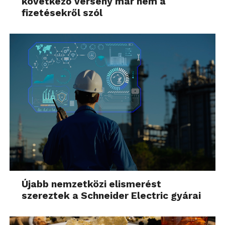
következő verseny már nem a
fizetésekről szól
Újabb nemzetközi elismerést
szereztek a Schneider Electric gyárai