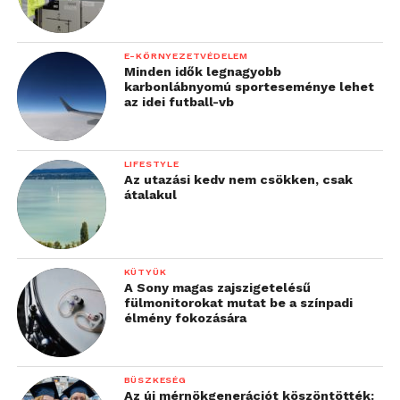
E-KÖRNYEZETVÉDELEM
Minden idők legnagyobb
karbonlábnyomú sporteseménye lehet
az idei futball-vb
LIFESTYLE
Az utazási kedv nem csökken, csak
átalakul
KÜTYÜK
A Sony magas zajszigetelésű
fülmonitorokat mutat be a színpadi
élmény fokozására
BÜSZKESÉG
Az új mérnökgenerációt köszöntötték: