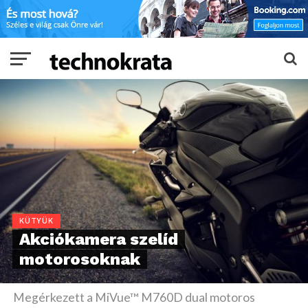
KÜTYÜK
Akciókamera szelíd
motorosoknak
Megérkezett a MiVue™ M760D dual motoros