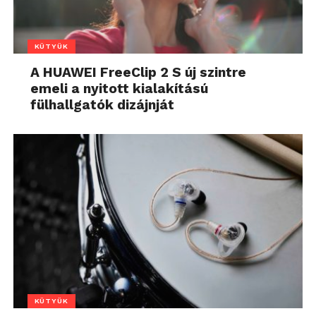
KÜTYÜK
A HUAWEI FreeClip 2 S új szintre
emeli a nyitott kialakítású
fülhallgatók dizájnját
KÜTYÜK