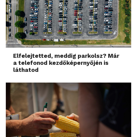
Elfelejtetted, meddig parkolsz? Már
a telefonod kezdőképernyőjén is
láthatod