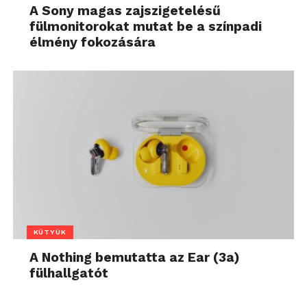
A Sony magas zajszigetelésű
fülmonitorokat mutat be a színpadi
élmény fokozására
KÜTYÜK
A Nothing bemutatta az Ear (3a)
fülhallgatót