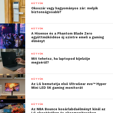
KÜTYÜK
fogyasztói ára: 139.999 Ft.
Okoszár vagy hagyományos zár: melyik
biztonságosabb?
Nemcsak a motorosoknak, a bringásoknak is
tartogat jó híreket a Mio! Szeptembertől elérhető
KÜTYÜK
lesz Magyarországon is a Mio kerékpárosoknak
A Hisense és a Phantom Blade Zero
szánt legújabb termékcsaládja, a nyugat-európai
együttműködése új szintre emeli a gaming
élményt
piacokon nagy népszerűségnek örvendő Mio Cyclo
Discover kerékpáros navigáció.
KÜTYÜK
Mit tehetsz, ha laptopod kijelzője
megsérül?
KÜTYÜK
Az LG bemutatja első UltraGear evo™ Hyper
Mini LED 5K gaming monitorát
KÜTYÜK
Az NBA Bounce kosárlabdaélményt kínál az
LG okostévéken és okosmonitorokon