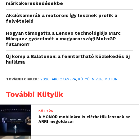
akciókamerája – most megmutatjuk, miért!
márkakereskedésekbe
Akciókamerák a motoron: Így lesznek profik a
Részletes, tiszta, egyértelmű
felvételeid
A MiVue™ M760D első és hátsó kamerája is Full HD
Hogyan támogatta a Lenovo technológiája Marc
1080p / 30 fps felvételt készít, hogy minden részletet
Márquez győzelmét a magyarországi MotoGP
rögzítsen, és minden felvétel tiszta és egyértelmű
futamon?
legyen. A kamerákat a Sony csúcsminőségű
Új komp a Balatonon: a fenntartható közlekedés új
STARVIS™ szenzorával szerelték fel, mely a közeli
hulláma
infravörös fény érzékelését erősíti fel: szinte teljesen
sötét környezetben az átlagos fényérzékelőkhöz
TOVÁBBI CIKKEK:
2020
,
AKCIÓKAMERA
,
KÜTYÜ
,
MIVUE
,
MOTOR
képest négyszeresére növeli a fényerőt. Sőt, az F1.6-
os rekesznyílású lencsék is növelik a bejutó fény
További Kütyük
mennyiségét és a fényerőt, így még nagyobb
biztonságot nyújtanak.
KÜTYÜK
A HONOR mobilokra is elérhetők lesznek az
Mindig van szemtanú
ARRI megoldásai
A motorozás veszélyes üzem, ha pedig már