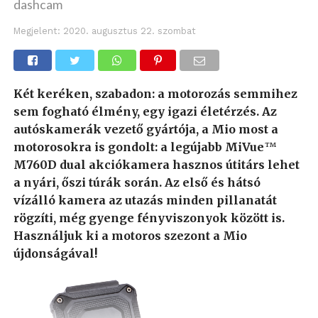
dashcam
Megjelent:
2020. augusztus 22. szombat
Két keréken, szabadon: a motorozás semmihez
sem fogható élmény, egy igazi életérzés. Az
autóskamerák vezető gyártója, a Mio most a
motorosokra is gondolt: a legújabb MiVue
™
M760D dual akciókamera hasznos útitárs lehet
a nyári, őszi túrák során. Az első és hátsó
vízálló kamera az utazás minden pillanatát
rögzíti, még gyenge fényviszonyok között is.
Használjuk ki a motoros szezont a Mio
újdonságával!