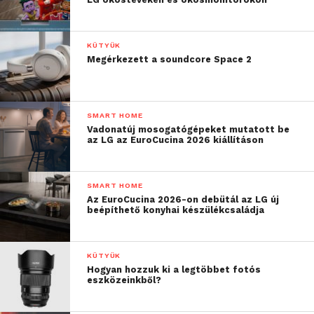
KÜTYÜK
Megérkezett a soundcore Space 2
SMART HOME
Vadonatúj mosogatógépeket mutatott be
az LG az EuroCucina 2026 kiállításon
SMART HOME
Az EuroCucina 2026-on debütál az LG új
beépíthető konyhai készülékcsaládja
KÜTYÜK
Hogyan hozzuk ki a legtöbbet fotós
eszközeinkből?