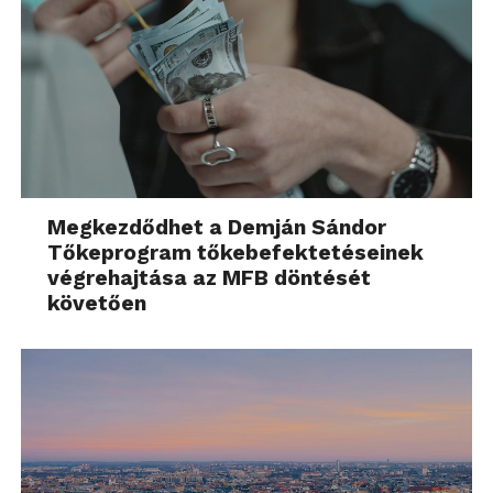
Megkezdődhet a Demján Sándor
Tőkeprogram tőkebefektetéseinek
végrehajtása az MFB döntését
követően