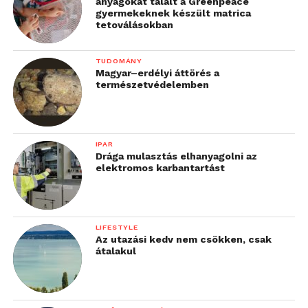
anyagokat talált a Greenpeace
gyermekeknek készült matrica
tetoválásokban
TUDOMÁNY
Magyar–erdélyi áttörés a
természetvédelemben
IPAR
Drága mulasztás elhanyagolni az
elektromos karbantartást
LIFESTYLE
Az utazási kedv nem csökken, csak
átalakul