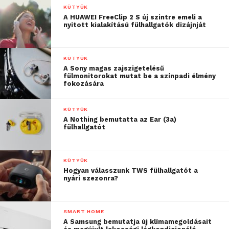
KÜTYÜK
A hosszabb használatra tervezett Space 2
A HUAWEI FreeClip 2 S új szintre emeli a
ergonomikus kialakítást és puha memóriahab
nyitott kialakítású fülhallgatók dizájnját
párnázást kapott, amely a lehető legkényelmesebb
viseletet nyújtja napközben.
KÜTYÜK
A Sony magas zajszigetelésű
Hangzás terén a Space 2 tiszta, nagy felbontású
fülmonitorokat mutat be a színpadi élmény
fokozására
hangélményt kínál a dupla rétegű membránnal
ellátott meghajtóknak köszönhetően. A 40 mm-es
KÜTYÜK
meghajtók selyem membránt és fém-kerámia
A Nothing bemutatta az Ear (3a)
réteget ötvöznek a telt, gazdag basszus, a tiszta
fülhallgatót
énekhang és a kristálytiszta magas hangok
érdekében – műfajtól vagy médiatípustól
KÜTYÜK
függetlenül.
Hogyan válasszunk TWS fülhallgatót a
nyári szezonra?
SMART HOME
A Samsung bemutatja új klímamegoldásait