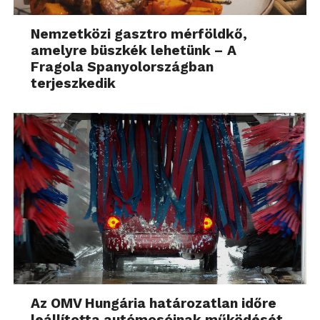
Nemzetközi gasztro mérföldkő,
amelyre büszkék lehetünk – A
Fragola Spanyolországban
terjeszkedik
Az OMV Hungária határozatlan időre
leállította autómosóinak működését