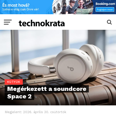
KÜTYÜK
Megérkezett a soundcore
Space 2
Megjelent:
2026. április 30. csütörtök