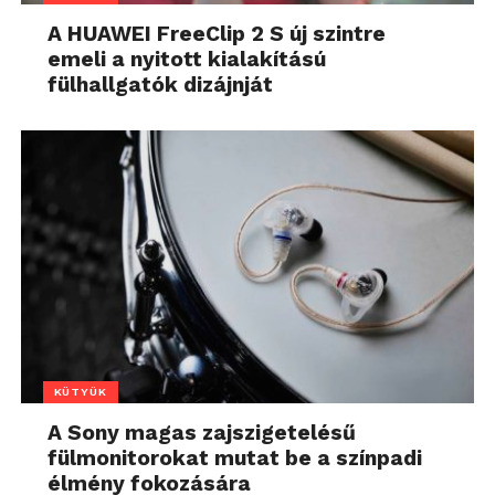
A HUAWEI FreeClip 2 S új szintre
emeli a nyitott kialakítású
fülhallgatók dizájnját
KÜTYÜK
A Sony magas zajszigetelésű
fülmonitorokat mutat be a színpadi
élmény fokozására