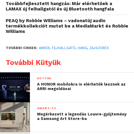
fejlett, 4 fokozatú aktív zajszűrés automatikusan
Továbbfejlesztett hangzás: Már elérhetőek a
alkalmazkodik a környezethez útközben az
LAMAX új felhallgatói és új Bluetooth hangfala
optimális teljesítmény érdekében – legyen szó
PEAQ by Robbie Williams – vadonatúj audio
sugárhajtóművek hangjáról, buszok dübörgéséről
termékkollekciót mutat be a MediaMarkt és Robbie
vagy zajos irodai környezetről.
Williams
TOVÁBBI CIKKEK:
ANKER
,
FEJHALLGATÓ
,
HANG
,
ZAJSZŰRÉS
További Kütyük
KÜTYÜK
A HONOR mobilokra is elérhetők lesznek az
ARRI megoldásai
SMART-TV
Megérkezett a legendás Louvre-gyűjtemény
a Samsung Art Store-ba