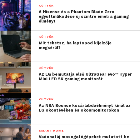
KÜTYÜK
enélkül akár 70 órát bír. Amennyiben az
A Hisense és a Phantom Blade Zero
akkumulátor lemerül, egy mindössze 5 perces
együttműködése új szintre emeli a gaming
élményt
gyorstöltés is akár további 4 órányi zenehallgatást
tesz lehetővé.
KÜTYÜK
Mit tehetsz, ha laptopod kijelzője
A felhasználók a HearID 3.0 technológia segítségével
megsérül?
személyre is szabhatják a hangzást: a rendszer
felméri a hallást, és az esetlegesen kevésbé érzékelt
frekvenciákhoz igazítja az audio beállításokat.
KÜTYÜK
Az LG bemutatja első UltraGear evo™ Hyper
Mini LED 5K gaming monitorát
A fejhallgató elérhető fehér színben az
iPON
és a
Notebook.hu
kínálatában, hamarosan pedig fekete
színben is érkezik, valamint további
KÜTYÜK
kiskereskedelmi partnereknél is megvásárolható
Az NBA Bounce kosárlabdaélményt kínál az
LG okostévéken és okosmonitorokon
lesz. Javasolt bruttó fogyasztói ár: 54 290 forint
További friss híreket talál a
Technokrata
főoldalán!
SMART HOME
Vadonatúj mosogatógépeket mutatott be
Csatlakozzon hozzánk a
Facebookon
is!