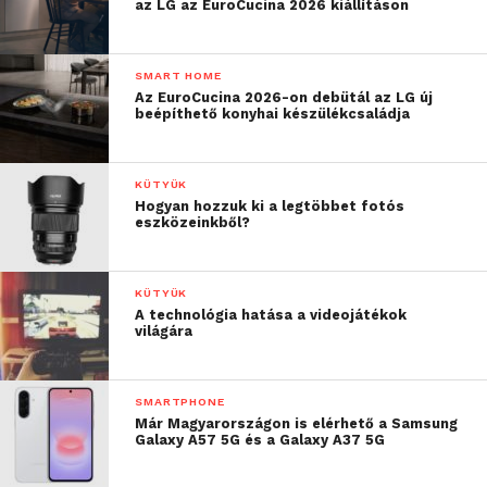
az LG az EuroCucina 2026 kiállításon
SMART HOME
Az EuroCucina 2026-on debütál az LG új
beépíthető konyhai készülékcsaládja
KÜTYÜK
Hogyan hozzuk ki a legtöbbet fotós
eszközeinkből?
KÜTYÜK
A technológia hatása a videojátékok
világára
SMARTPHONE
Már Magyarországon is elérhető a Samsung
Galaxy A57 5G és a Galaxy A37 5G