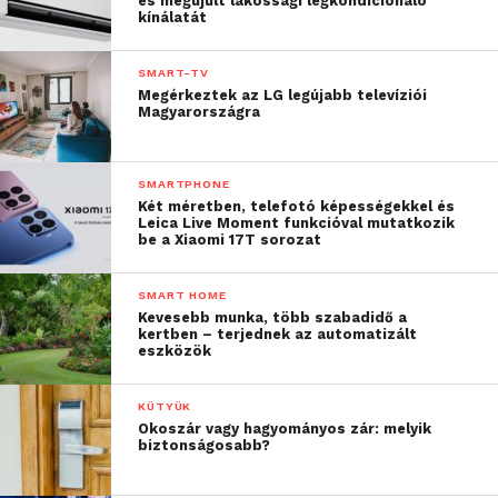
és megújult lakossági légkondicionáló
kínálatát
SMART-TV
Megérkeztek az LG legújabb televíziói
Magyarországra
SMARTPHONE
A modell Smart Wearing Detection funkcióval is
Két méretben, telefotó képességekkel és
Leica Live Moment funkcióval mutatkozik
rendelkezik, amely intelligens lejátszás- és
be a Xiaomi 17T sorozat
szüneteltetésvezérlést tesz lehetővé: a zene
automatikusan elindul vagy megáll, amikor a
SMART HOME
felhasználó fel- vagy leveszi a fejhallgatót.
Kevesebb munka, több szabadidő a
kertben – terjednek az automatizált
eszközök
A hívások során a Space 2 over-ear fejhallgató három
mikrofonjának és az AI-alapú zajcsökkentésnek
KÜTYÜK
köszönhetően a beszélgetések tisztán, jól hallhatók.
Okoszár vagy hagyományos zár: melyik
biztonságosabb?
A Space 2-t kifejezetten hosszú üzemidőre
tervezték, aktív zajszűréssel (ANC) akár 50 órát,