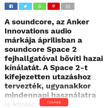
A soundcore, az Anker
Innovations audio
márkája áprilisban a
soundcore Space 2
fejhallgatóval bővíti hazai
kínálatát. A Space 2-t
kifejezetten utazáshoz
tervezték, ugyanakkor
mindennapi használatra
is kiváló a fejlett,
TOVÁBB