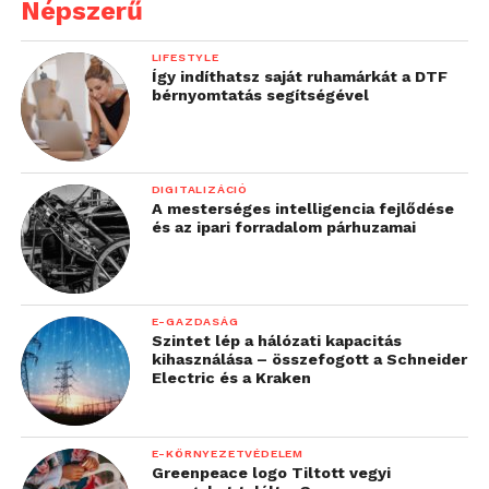
Népszerű
LIFESTYLE
Így indíthatsz saját ruhamárkát a DTF
bérnyomtatás segítségével
DIGITALIZÁCIÓ
A mesterséges intelligencia fejlődése
és az ipari forradalom párhuzamai
E-GAZDASÁG
Szintet lép a hálózati kapacitás
kihasználása – összefogott a Schneider
Electric és a Kraken
E-KÖRNYEZETVÉDELEM
Greenpeace logo Tiltott vegyi