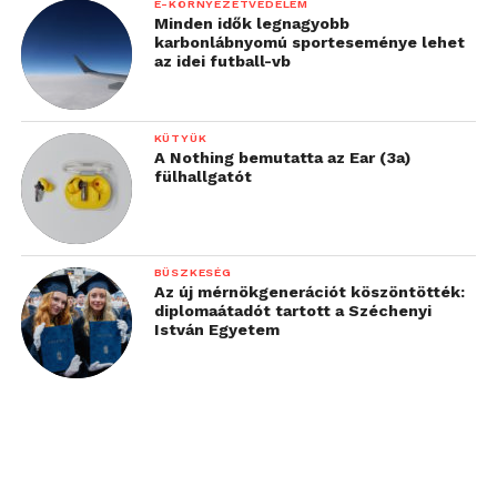
E-KÖRNYEZETVÉDELEM
Minden idők legnagyobb
karbonlábnyomú sporteseménye lehet
az idei futball-vb
KÜTYÜK
A Nothing bemutatta az Ear (3a)
fülhallgatót
BÜSZKESÉG
Az új mérnökgenerációt köszöntötték:
diplomaátadót tartott a Széchenyi
István Egyetem