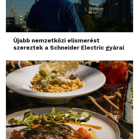
Újabb nemzetközi elismerést
szereztek a Schneider Electric gyárai