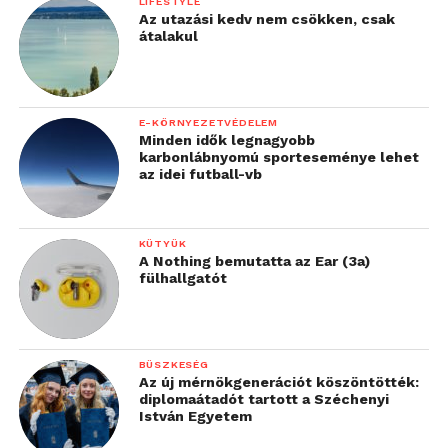
LIFESTYLE
Az utazási kedv nem csökken, csak
átalakul
E-KÖRNYEZETVÉDELEM
Minden idők legnagyobb
karbonlábnyomú sporteseménye lehet
az idei futball-vb
KÜTYÜK
A Nothing bemutatta az Ear (3a)
fülhallgatót
BÜSZKESÉG
Az új mérnökgenerációt köszöntötték:
diplomaátadót tartott a Széchenyi
István Egyetem