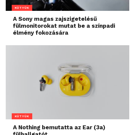
KÜTYÜK
A Sony magas zajszigetelésű
fülmonitorokat mutat be a színpadi
élmény fokozására
KÜTYÜK
A Nothing bemutatta az Ear (3a)
fülhallgatót