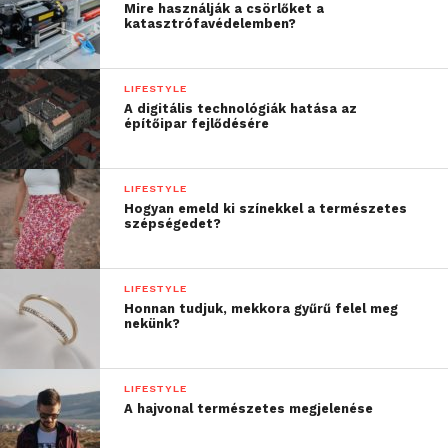
Mire használják a csörlőket a
katasztrófavédelemben?
LIFESTYLE
A digitális technológiák hatása az
építőipar fejlődésére
LIFESTYLE
Hogyan emeld ki színekkel a természetes
szépségedet?
LIFESTYLE
Honnan tudjuk, mekkora gyűrű felel meg
nekünk?
LIFESTYLE
A hajvonal természetes megjelenése