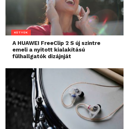
KÜTYÜK
A HUAWEI FreeClip 2 S új szintre
emeli a nyitott kialakítású
fülhallgatók dizájnját