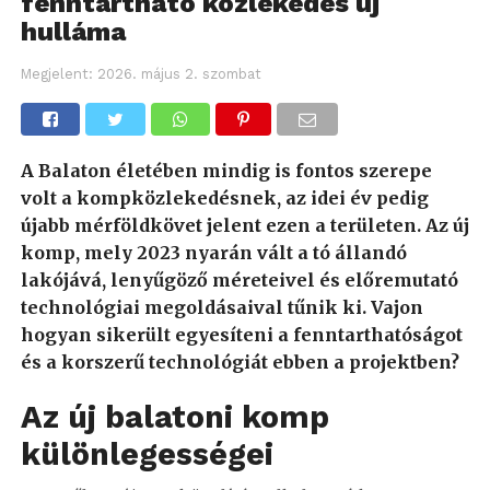
fenntartható közlekedés új
hulláma
Megjelent:
2026. május 2. szombat
A Balaton életében mindig is fontos szerepe
volt a kompközlekedésnek, az idei év pedig
újabb mérföldkövet jelent ezen a területen. Az új
komp, mely 2023 nyarán vált a tó állandó
lakójává, lenyűgöző méreteivel és előremutató
technológiai megoldásaival tűnik ki. Vajon
hogyan sikerült egyesíteni a fenntarthatóságot
és a korszerű technológiát ebben a projektben?
Az új balatoni komp
különlegességei