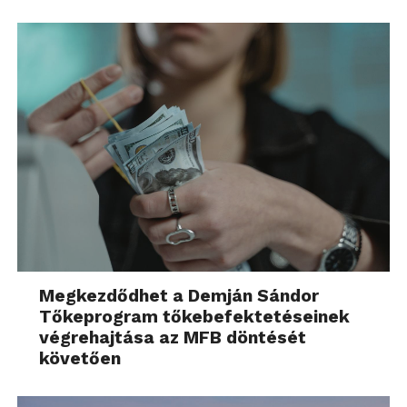
Megkezdődhet a Demján Sándor
Tőkeprogram tőkebefektetéseinek
végrehajtása az MFB döntését
követően