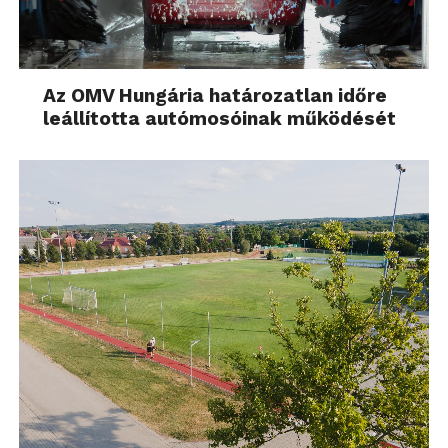
Az OMV Hungária határozatlan időre
leállította autómosóinak működését