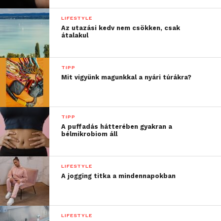
LIFESTYLE
Az utazási kedv nem csökken, csak
átalakul
TIPP
Mit vigyünk magunkkal a nyári túrákra?
TIPP
A puffadás hátterében gyakran a
bélmikrobiom áll
LIFESTYLE
A jogging titka a mindennapokban
LIFESTYLE