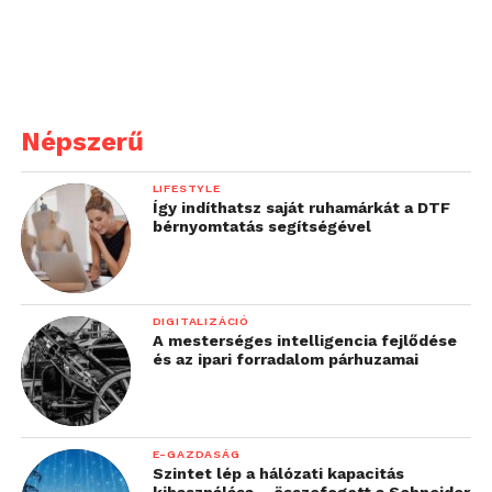
Népszerű
LIFESTYLE
Így indíthatsz saját ruhamárkát a DTF
bérnyomtatás segítségével
DIGITALIZÁCIÓ
A mesterséges intelligencia fejlődése
és az ipari forradalom párhuzamai
E-GAZDASÁG
Szintet lép a hálózati kapacitás
kihasználása – összefogott a Schneider