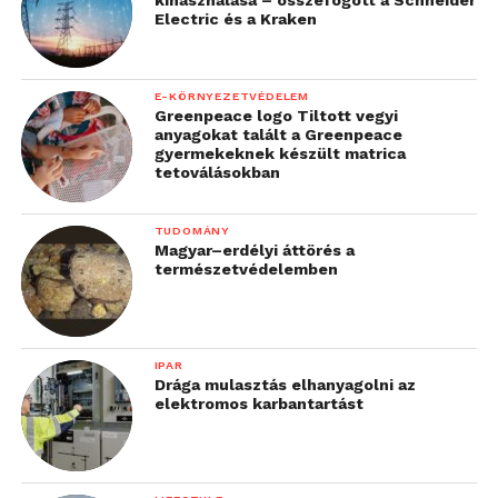
Electric és a Kraken
E-KÖRNYEZETVÉDELEM
Greenpeace logo Tiltott vegyi
anyagokat talált a Greenpeace
gyermekeknek készült matrica
tetoválásokban
TUDOMÁNY
Magyar–erdélyi áttörés a
természetvédelemben
IPAR
Drága mulasztás elhanyagolni az
elektromos karbantartást