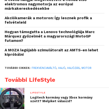
Gondolta volna, hogy a modern hajók elektromos
elektromos nagymotorja az európai
rendszere mennyire összetett? Az új technológiai
márkakereskedésekbe
megoldások, például a frekvenciaváltók, jelentősen
Akciókamerák a motoron: Így lesznek profik a
hozzájárulnak a hajók teljesítményének javításához.
felvételeid
Miért játszanak ezek az eszközök alapvető szerepet?
Először is, lehetővé teszik a motor fordulatszámának
Hogyan támogatta a Lenovo technológiája Marc
Márquez győzelmét a magyarországi MotoGP
könnyebb szabályozását, ami javítja az üzemanyag-
futamon?
hatékonyságot és csökkenti az energiafogyasztást.
A MOZA legújabb szimulátorait az AMTS-en lehet
Ezek a frekvenciaváltók emellett a motor
kipróbálni
hővédelméhez és túláram elleni védelméhez is
hozzájárulnak. Az eszközök segítenek csökkenteni
TOVÁBBI CIKKEK:
FREKVENCIAVÁLTÓ
,
HAJÓ
,
HAJÓZÁS
,
MOTOR
a motor indítási áramát, így elkerülhetők az indítási
áramlökések. Ez pedig a hajó elektromos
További LifeStyle
rendszerének biztonságát növeli, miközben a
karbantartási igényeket is csökkenti.
LIFESTYLE
Logitech kormány vagy Xbox kormány
Fenntarthatóság és
szett? Melyiket válaszd?