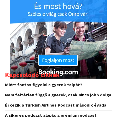
generáció kapcsolata
A mai gyerekeket nem véletlenül nevezzük digitális
bennszülötteknek, hiszen születésüktől kezdve
jelen vannak az életükben a digitális technológiák –
számítógép, internet, videójáték, okostelefon… stb.
„Mivel számukra ezek
természetesek, a
szülőkről fognak példát
venni, hogy ők mennyire
Kapcsolódó cikkek
függnek ezektől a
Miért fontos figyelni a gyerek talpát?
digitális eszközöktől,
Nem feltétlen függő a gyerek, csak nincs jobb dolga
hogyan vannak jelen a
Érkezik a Turkish Airlines Podcast második évada
közösségi médiában,
miket posztolnak és ez
A sikeres podcast alapja: a prémium podcast