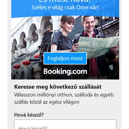
szitkozódás, gyalázkodás,
bántás.”
Bánki Benit az elején még megviselték a negatív
megnyilvánulások, azonban a szüleivel való
beszélgetések révén hamar megtanulta, mit
érdemes és mit nem érdemes magára vennie. Most
már csak egy pályatársától, szakmai oldalról érkező
kritika tudja igazán megérinteni. A jelenleg 10 éves
Csani mögött is ott állnak a szülők, akik segítik és
támogatják, ám meglepő módon, ahogy Beni meséli,
a családból a fiatal influencert érintik meg a
legkevésbé a negatív visszajelzések. Ő egyszerűen
nem törődik velük.
Még több érdekes és értékes
gondolatért nézd meg a teljes