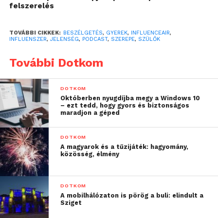
felszerelés
miként hat rájuk”
TOVÁBBI CIKKEK:
BESZÉLGETÉS
,
GYEREK
,
INFLUENCEAIR
,
INFLUENSZER
,
JELENSÉG
,
PODCAST
,
SZEREPE
,
SZÜLŐK
– emelte ki Dr. Bárdossy-Sánta Nóra, aki röviden
összefoglalta, mit érdemes szem előtt tartania a
További Dotkom
szülőknek, ha a gyermeküket is szeretnék
megmutatni a különböző social média
DOTKOM
platformokon:
Októberben nyugdíjba megy a Windows 10
– ezt tedd, hogy gyors és biztonságos
maradjon a géped
Gondoljuk végig, az adott poszt/
tartalom a gyerekről vagy rólunk szól?
DOTKOM
Abban az esetben, ha inkább mi, vagy
A magyarok és a tűzijáték: hagyomány,
egy tevékenység van a fókuszban,
közösség, élmény
mindenképp szükséges-e, hogy a
gyermekünk is látszódjon a képen?
DOTKOM
Amennyiben úgy érezzük, az
A mobilhálózaton is pörög a buli: elindult a
Sziget
identitásunk részét képezi az, hogy