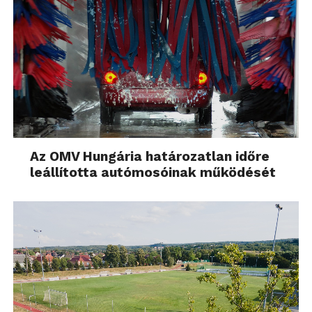
Az OMV Hungária határozatlan időre
leállította autómosóinak működését