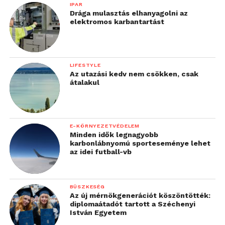
IPAR
Drága mulasztás elhanyagolni az
elektromos karbantartást
LIFESTYLE
Az utazási kedv nem csökken, csak
átalakul
E-KÖRNYEZETVÉDELEM
Minden idők legnagyobb
karbonlábnyomú sporteseménye lehet
az idei futball-vb
BÜSZKESÉG
Az új mérnökgenerációt köszöntötték:
diplomaátadót tartott a Széchenyi
István Egyetem