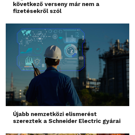
következő verseny már nem a
fizetésekről szól
Újabb nemzetközi elismerést
szereztek a Schneider Electric gyárai