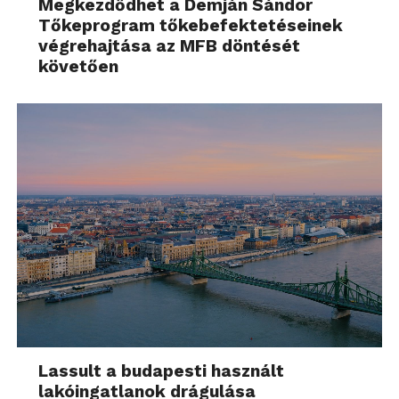
Megkezdődhet a Demján Sándor
Tőkeprogram tőkebefektetéseinek
végrehajtása az MFB döntését
követően
Lassult a budapesti használt
lakóingatlanok drágulása