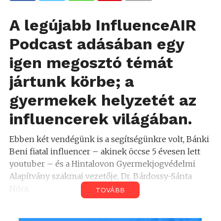
A legújabb
InfluenceAIR
Podcast
adásában egy
igen megosztó témát
jártunk körbe; a
gyermekek helyzetét
az
influencerek világában.
Ebben két vendégünk is a segítségünkre volt, Bánki
Beni fiatal influencer – akinek öccse 5 évesen lett
youtuber – és a Hintalovon Gyermekjogvédelmi
Alapítvány szakmai vezetője, Dr. Bárdossy-Sánta
Nóra.
TOVÁBB
A social média és a fiatal