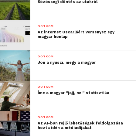
Közösségi döntés az utakról
tartalmak kínosan érinthetik.
Gyerekek, mint influencerek
DOTKOM
Az internet Oscarjáért versenyez egy
Bánki Beni 15 éves korában indította el saját
magyar honlap
YouTube csatornáját, azóta aktív szereplője a social
médiának, mint költő, slammer, vlogger és
influencer. Szülei sosem szóltak bele abba, hogy mit
DOTKOM
Jön a nyuszi, megy a magyar
oszt meg az életéből, mivel megbíztak az
ítélőképességében.
„A mi helyzetünk más.
DOTKOM
Íme a magyar “jajj, ne!” statisztika
Nem a szülők az
influencerek, nem ők
használják a saját
DOTKOM
Az AI-ban rejlő lehetőségek feldolgozása
céljaikra a gyerekeket. Itt
hozta idén a médiadíjakat