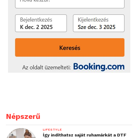
beszélgetést:
Népszerű
LIFESTYLE
Így indíthatsz saját ruhamárkát a DTF