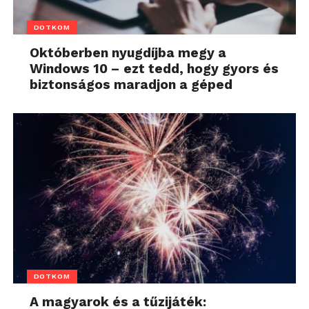
DOTKOM
Októberben nyugdíjba megy a
Windows 10 – ezt tedd, hogy gyors és
biztonságos maradjon a géped
DOTKOM
A magyarok és a tűzijáték: