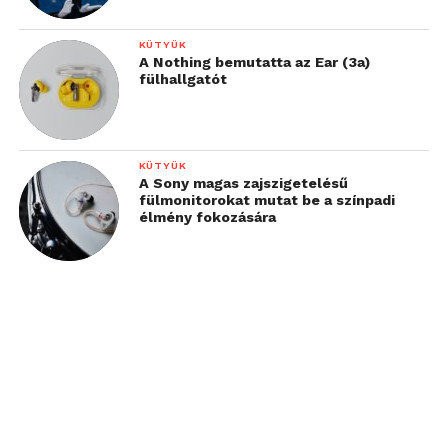
KÜTYÜK
A Nothing bemutatta az Ear (3a)
fülhallgatót
KÜTYÜK
A Sony magas zajszigetelésű
fülmonitorokat mutat be a színpadi
élmény fokozására