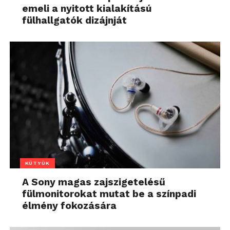
emeli a nyitott kialakítású
fülhallgatók dizájnját
KÜTYÜK
A Sony magas zajszigetelésű
fülmonitorokat mutat be a színpadi
élmény fokozására