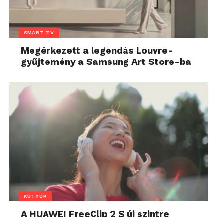
SMART-TV
Megérkezett a legendás Louvre-
gyűjtemény a Samsung Art Store-ba
KÜTYÜK
A HUAWEI FreeClip 2 S új szintre