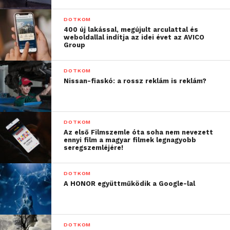
a gyerekek részéről jött
egy igény, a szüleink
DOTKOM
400 új lakással, megújult arculattal és
pedig támogatóan álltak
weboldallal indítja az idei évet az AVICO
Group
hozzá, segítenek benne.
Tulajdonképpen ők a
DOTKOM
Nissan-fiaskó: a rossz reklám is reklám?
biodíszletek”
– mondta Bánki Beni.
DOTKOM
Az első Filmszemle óta soha nem nevezett
ennyi film a magyar filmek legnagyobb
Nem ő azonban az egyetlen, aki a családjából az
seregszemléjére!
online tér felé orientálódott. Mindhárom Bánki
gyerek aktív szereplője a közösségi médiumoknak,
DOTKOM
ám a legkisebb testvér mára lekörözte az egész
A HONOR együttműködik a Google-lal
családot. Jelenleg a Csani Csenölt több mint 200
ezren követik a YouTube-on.
DOTKOM