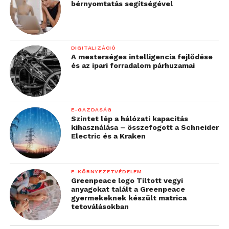
bérnyomtatás segítségével
DIGITALIZÁCIÓ
A mesterséges intelligencia fejlődése
és az ipari forradalom párhuzamai
E-GAZDASÁG
Szintet lép a hálózati kapacitás
kihasználása – összefogott a Schneider
Electric és a Kraken
E-KÖRNYEZETVÉDELEM
Greenpeace logo Tiltott vegyi
anyagokat talált a Greenpeace
gyermekeknek készült matrica
tetoválásokban