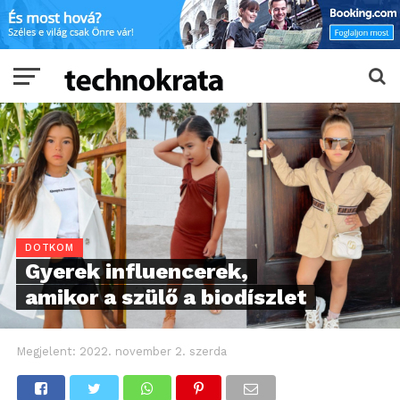
DOTKOM
Gyerek influencerek,
amikor a szülő a biodíszlet
Megjelent:
2022. november 2. szerda