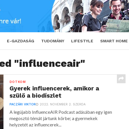
E-GAZDASÁG
TUDOMÁNY
LIFESTYLE
SMART HOME
ed "influenceair"
DOTKOM
Gyerek influencerek, amikor a
szülő a biodíszlet
PACZÁRI VIKTOR
2022. NOVEMBER 2. SZERDA
A legújabb InfluenceAIR Podcast adásában egy igen
megosztó témát jártunk körbe; a gyermekek
helyzetét az influencerek...