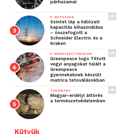
párhuzamai
E-GAZDASÁG
Szintet lép a hálózati
kapacitás kihasználása
– összefogott a
Schneider Electric és a
Kraken
E-KÖRNYEZETVÉDELEM
Greenpeace logo Tiltott
vegyi anyagokat talált a
Greenpeace
gyermekeknek készült
matrica tetoválásokban
TUDOMÁNY
Magyar–erdélyi áttörés
a természetvédelemben
Kütyük