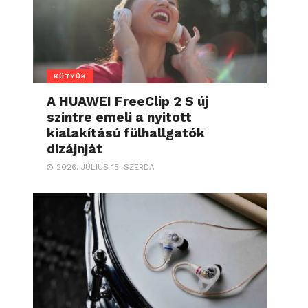
KÜTYÜK
A HUAWEI FreeClip 2 S új
szintre emeli a nyitott
kialakítású fülhallgatók
dizájnját
2026. JÚLIUS 15. SZERDA