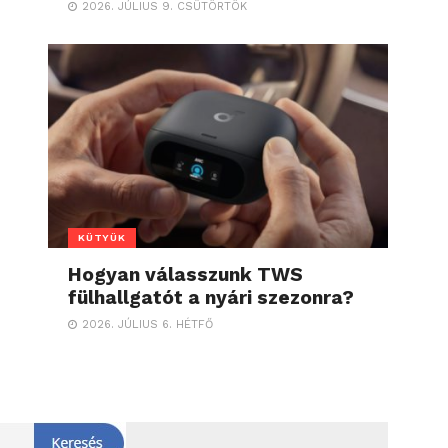
2026. JÚLIUS 9. CSÜTÖRTÖK
KÜTYÜK
Hogyan válasszunk TWS
fülhallgatót a nyári szezonra?
2026. JÚLIUS 6. HÉTFŐ