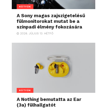
KÜTYÜK
A Sony magas zajszigetelésű
fülmonitorokat mutat be a
színpadi élmény fokozására
2026. JÚLIUS 13. HÉTFŐ
KÜTYÜK
A Nothing bemutatta az Ear
(3a) fülhallgatót