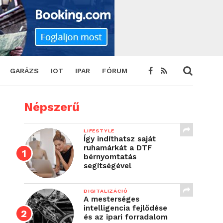
GARÁZS
IOT
IPAR
FÓRUM
Népszerű
LIFESTYLE
Így indíthatsz saját
ruhamárkát a DTF
bérnyomtatás
segítségével
DIGITALIZÁCIÓ
A mesterséges
intelligencia fejlődése
és az ipari forradalom