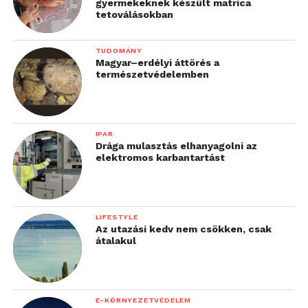
gyermekeknek készült matrica
tetoválásokban
TUDOMÁNY
Magyar–erdélyi áttörés a
természetvédelemben
IPAR
Drága mulasztás elhanyagolni az
elektromos karbantartást
LIFESTYLE
Az utazási kedv nem csökken, csak
átalakul
E-KÖRNYEZETVÉDELEM