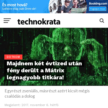
DOTKOM
Majdnem két évtized után
fény derült a Mátrix
legnagyobb titkára!
Egyrészt zseniális, másrészt azért kicsit mégis
csalódás a dolog
Megjelent:
2017. november 6. hétfő