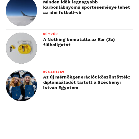
Minden idők legnagyobb
karbonlábnyomú sporteseménye lehet
az idei futball-vb
KÜTYÜK
A Nothing bemutatta az Ear (3a)
fülhallgatót
BÜSZKESÉG
Az új mérnökgenerációt köszöntötték:
diplomaátadót tartott a Széchenyi
István Egyetem