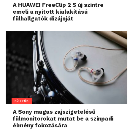
A HUAWEI FreeClip 2 S új szintre
emeli a nyitott kialakítású
fülhallgatók dizájnját
KÜTYÜK
A Sony magas zajszigetelésű
fülmonitorokat mutat be a színpadi
élmény fokozására