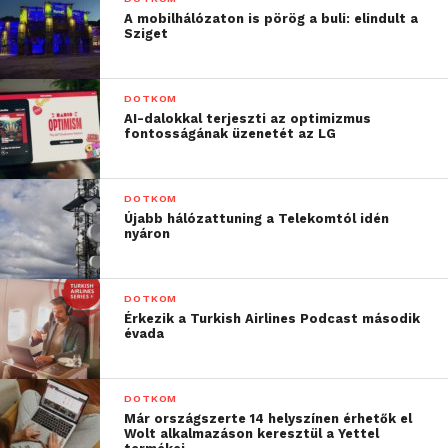
feleségének egyik szakácskönyvéből lettek
A mobilhálózaton is pörög a buli: elindult a
Sziget
kimásolva az oldalak és lettek összegyúrva egy ilyen
karakterhalmazzá, gyakorlatilag sushi-receptekről
van szó, se több, se kevesebb. – írja a HVG.hu
DOTKOM
AI-dalokkal terjeszti az optimizmus
Mégis mi ebből a tanulság? Nem kell mindenbe
fontosságának üzenetét az LG
keresni a hatalmas összefüggéseket, ugyanis
legtöbbször a legegyszerűbb megoldás a helyes
DOTKOM
magyarázat a kérdésre.
Újabb hálózattuning a Telekomtól idén
nyáron
DOTKOM
Érkezik a Turkish Airlines Podcast második
évada
DOTKOM
Már országszerte 14 helyszínen érhetők el
Wolt alkalmazáson keresztül a Yettel