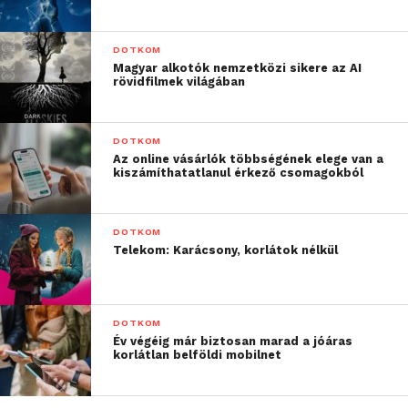
DOTKOM
Magyar alkotók nemzetközi sikere az AI
rövidfilmek világában
DOTKOM
Az online vásárlók többségének elege van a
kiszámíthatatlanul érkező csomagokból
DOTKOM
Telekom: Karácsony, korlátok nélkül
DOTKOM
Év végéig már biztosan marad a jóáras
korlátlan belföldi mobilnet