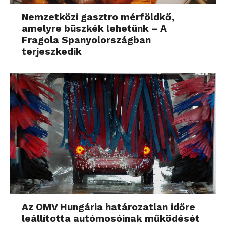
Nemzetközi gasztro mérföldkő,
amelyre büszkék lehetünk – A
Fragola Spanyolországban
terjeszkedik
Az OMV Hungária határozatlan időre
leállította autómosóinak működését