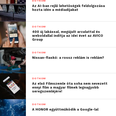
DOTKOM
Az AI-ban rejlő lehetőségek feldolgozása
hozta idén a médiadíjakat
DOTKOM
400 új lakással, megújult arculattal és
weboldallal indítja az idei évet az AVICO
Group
DOTKOM
Nissan-fiaskó: a rossz reklám is reklám?
DOTKOM
Az első Filmszemle óta soha nem nevezett
ennyi film a magyar filmek legnagyobb
seregszemléjére!
DOTKOM
A HONOR együttműködik a Google-lal