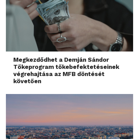
Megkezdődhet a Demján Sándor
Tőkeprogram tőkebefektetéseinek
végrehajtása az MFB döntését
követően