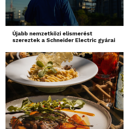
Újabb nemzetközi elismerést
szereztek a Schneider Electric gyárai