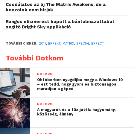
Csodálatos az új The Matrix Awakens, de a
konzolok nem bírják
Rangos elismerést kapott a bántalmazottakat
A leghíresebb jelenet természetesen az lett, amikor
segítő Bright Sky applikáció
a kamera körbeforog, miközben Neo és Smith
ügynök próbálják egymást eltalálni kézifegyverrel
TOVÁBBI CIKKEK:
2017
,
EFFEKT
,
MATRIX
,
SPECIAL EFFECT
sikertelenül, de kinek ne fordult volna meg a
fejében, hogy mégis mi a fene lehet a zöld, lefelé
További Dotkom
száguldozó kód jelentése.
DOTKOM
Pontosan 18 évet kellett várni, mire a produkciós
Októberben nyugdíjba megy a Windows 10
– ezt tedd, hogy gyors és biztonságos
tervező Simon Whitely felfedte a titkot, melyet
maradjon a géped
lelkes amatőr programozók ezrei próbáltak
megfejteni a film elképesztő hype időszaka alatt. A
DOTKOM
magyarázat elképesztően egyszerű és elég
A magyarok és a tűzijáték: hagyomány,
közösség, élmény
nevetséges ahhoz képest, hogy mekkora
belemagyarázásokat hallhattunk a filmmel
kapcsolatban, mióta megjelent. Simon japán
DOTKOM