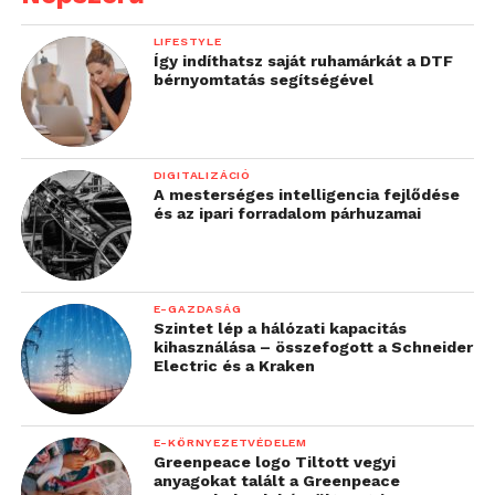
LIFESTYLE
Így indíthatsz saját ruhamárkát a DTF
bérnyomtatás segítségével
DIGITALIZÁCIÓ
A mesterséges intelligencia fejlődése
és az ipari forradalom párhuzamai
E-GAZDASÁG
Szintet lép a hálózati kapacitás
kihasználása – összefogott a Schneider
Electric és a Kraken
E-KÖRNYEZETVÉDELEM
Greenpeace logo Tiltott vegyi
anyagokat talált a Greenpeace