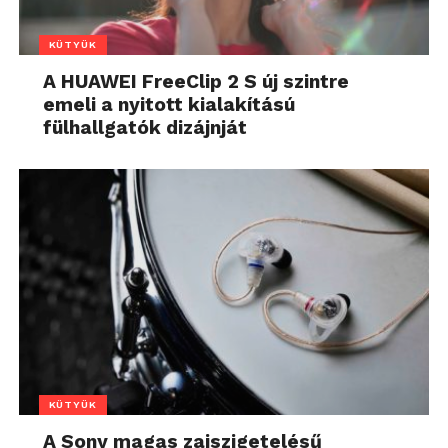
KÜTYÜK
A HUAWEI FreeClip 2 S új szintre
emeli a nyitott kialakítású
fülhallgatók dizájnját
KÜTYÜK
A Sony magas zajszigetelésű