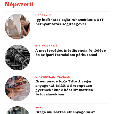
Népszerű
LIFESTYLE
Így indíthatsz saját ruhamárkát a DTF
bérnyomtatás segítségével
DIGITALIZÁCIÓ
A mesterséges intelligencia fejlődése
és az ipari forradalom párhuzamai
E-KÖRNYEZETVÉDELEM
Greenpeace logo Tiltott vegyi
anyagokat talált a Greenpeace
gyermekeknek készült matrica
tetoválásokban
IPAR
Drága mulasztás elhanyagolni az