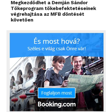
Megkezdődhet a Demján Sándor
Tőkeprogram tőkebefektetéseinek
végrehajtása az MFB döntését
követően