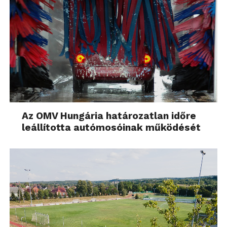
Az OMV Hungária határozatlan időre
leállította autómosóinak működését