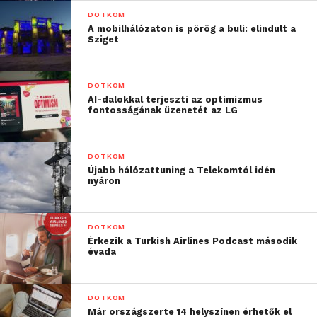
DOTKOM
A mobilhálózaton is pörög a buli: elindult a
Sziget
DOTKOM
AI-dalokkal terjeszti az optimizmus
fontosságának üzenetét az LG
DOTKOM
Újabb hálózattuning a Telekomtól idén
nyáron
DOTKOM
Érkezik a Turkish Airlines Podcast második
évada
DOTKOM
Már országszerte 14 helyszínen érhetők el