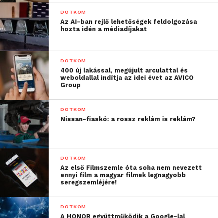
DOTKOM
Az AI-ban rejlő lehetőségek feldolgozása
hozta idén a médiadíjakat
DOTKOM
400 új lakással, megújult arculattal és
weboldallal indítja az idei évet az AVICO
Group
DOTKOM
Nissan-fiaskó: a rossz reklám is reklám?
DOTKOM
Az első Filmszemle óta soha nem nevezett
ennyi film a magyar filmek legnagyobb
seregszemléjére!
DOTKOM
A HONOR együttműködik a Google-lal