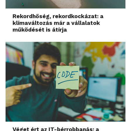
Rekordhőség, rekordkockázat: a
klímaváltozás már a vállalatok
működését is átírja
Véget ért az IT-bérrobbanás: a