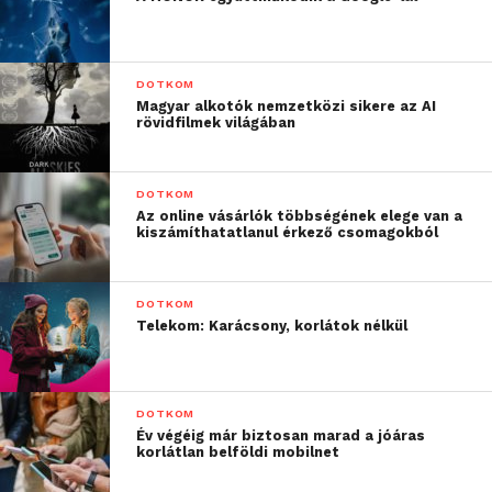
DOTKOM
Magyar alkotók nemzetközi sikere az AI
rövidfilmek világában
DOTKOM
Az online vásárlók többségének elege van a
kiszámíthatatlanul érkező csomagokból
DOTKOM
Telekom: Karácsony, korlátok nélkül
DOTKOM
Év végéig már biztosan marad a jóáras
korlátlan belföldi mobilnet