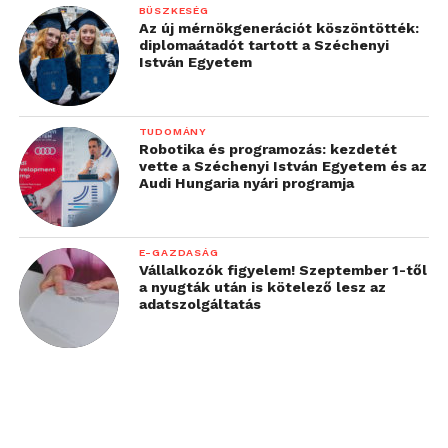
BÜSZKESÉG
Az új mérnökgenerációt köszöntötték:
diplomaátadót tartott a Széchenyi
István Egyetem
TUDOMÁNY
Robotika és programozás: kezdetét
vette a Széchenyi István Egyetem és az
Audi Hungaria nyári programja
E-GAZDASÁG
Vállalkozók figyelem! Szeptember 1-től
a nyugták után is kötelező lesz az
adatszolgáltatás