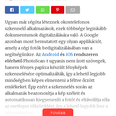
Ugyan már régóta léteznek okostelefonos
szkennelő alkalmazások, ezek többsége leginkább
dokumentumok digitalizálására való. A Google
azonban most bemutatott egy olyan applikációt,
amely a régi fotók bedigitalizálásában van a
segítségünkre. Az
Android
és
iOS
rendszeren
elérhető
PhotoScan-t ugyanis nem írott szövegek,
hanem fényes papírra készült fényképek
szkennelésére optimalizálták, így a lehető legjobb
minőségben képes elmenteni a féltve őrzött
emlékeket. Épp ezért a
szkennelés során az
alkalmazás beazonosítja a kép széleit és
automatikusan kiegyenesíti a fotót és eltávolítja róla
az esetleges tükröződést, így a lehető legjobb lesz a
végeredmény.
TOVÁBB