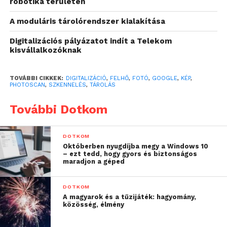
robotika területén
A moduláris tárolórendszer kialakítása
Digitalizációs pályázatot indít a Telekom
kisvállalkozóknak
TOVÁBBI CIKKEK:
DIGITALIZÁCIÓ
,
FELHŐ
,
FOTÓ
,
GOOGLE
,
KÉP
,
PHOTOSCAN
,
SZKENNELÉS
,
TÁROLÁS
A Google reményei szerint a képek végül a Fotók
alkalmazásban kötnek majd ki, hiszen itt korlátlanul
További Dotkom
tárolhatjuk a fotóinkat. A még tökéletesebb
végeredményért új szűrőket, automatikus javítást és
DOTKOM
speciális szerkesztési lehetőségeket is kapott a
Októberben nyugdíjba megy a Windows 10
program, vagyis a PhotoScan alkalmazáson túl is
– ezt tedd, hogy gyors és biztonságos
maradjon a géped
lehetőség van a képeink felturbózására.
DOTKOM
A magyarok és a tűzijáték: hagyomány,
közösség, élmény