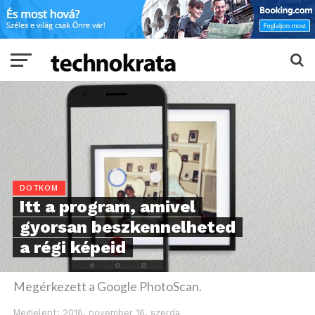
DOTKOM
Itt a program, amivel
gyorsan beszkennelheted
a régi képeid
Megérkezett a Google PhotoScan.
Megjelent:
2016. november 16. szerda