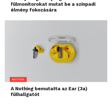
fülmonitorokat mutat be a színpadi
élmény fokozására
KÜTYÜK
A Nothing bemutatta az Ear (3a)
fülhallgatót