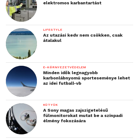
elektromos karbantartást
LIFESTYLE
Az utazási kedv nem csökken, csak
átalakul
E-KÖRNYEZETVÉDELEM
Minden idők legnagyobb
karbonlábnyomú sporteseménye lehet
az idei futball-vb
KÜTYÜK
A Sony magas zajszigetelésű
fülmonitorokat mutat be a színpadi
élmény fokozására