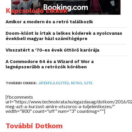
amelyben
Biró Bálint
, az Epam fejlesztője feldobott
egy ötletet: online videós tananyagot készítene a 2D
Kapcsolódó cikkek
játékfejlesztéshez Unity-ben. Az ötletet
Varga László
Amikor a modern és a retró találkozik
és
Nagy Antal
, az SZTE TTIK Természettudományi és
Informatikai Kar Képfeldolgozás és Számítógépes
Doom-klónt is írtak a lelkes kóderek a nyolcvanas
Grafika Tanszékének adjunktusai gondolták tovább,
évekbeli magyar házi számítógépre
így hirdették meg kurzusként az egyetemen. Az óra
Visszatért a ’70-es évek úttörő karórája
hatalmas népszerűségnek örvend – az idei
szemeszterben ötszörös volt a túljelentkezés.
A Commodore 64 és a Wizard of Wor a
legnépszerűbb a retrózók körében
A Unity egy videojáték-motor,
segítségével két-és háromdimenziós
TOVÁBBI CIKKEK:
JÁTÉKFEJLESZTÉS
,
RETRO
,
SZTE
videojátékokat lehet fejleszteni. Egyre
[fbcomments
népszerűbb a felhasználása az iparban,
url="https://www.technokrata.hu/egazdasag/dotkom/2016/0
ezért az érdeklődés is a hallgatók
meg-azt-a-kurzust-amire-otszoros-a-tuljelentkezes/"
width="800" count="off" num="3" countmsg=""]
irányából, hiszen ezzel még
piacképesebb tudásra tehetnek szert –
További Dotkom
magyarázta
Varga László
.