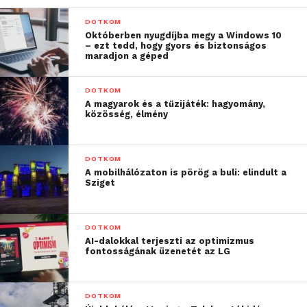
DOTKOM
Októberben nyugdíjba megy a Windows 10
– ezt tedd, hogy gyors és biztonságos
maradjon a géped
DOTKOM
A magyarok és a tűzijáték: hagyomány,
közösség, élmény
DOTKOM
A mobilhálózaton is pörög a buli: elindult a
Sziget
A kurzus elméleti és gyakorlati órákból áll. A
DOTKOM
hallgatók az alapoktól sajátíthatják el a
AI-dalokkal terjeszti az optimizmus
játékfejlesztés lépéseit. A feladat során
fontosságának üzenetét az LG
kreativitásukat is kibontakoztathatják, hiszen
mindenki olyan játékot tervez, amilyet szeretne. Az
DOTKOM
előző szemeszterben készült már logikai,