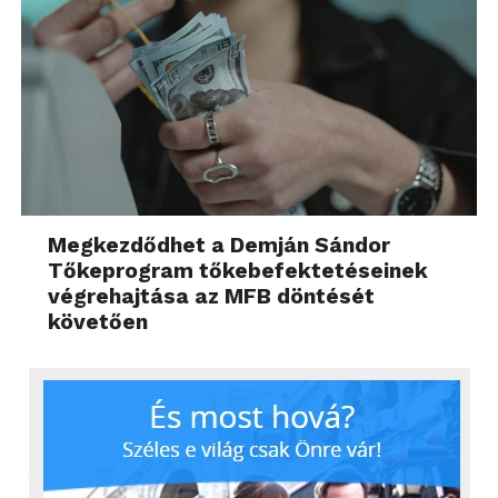
Megkezdődhet a Demján Sándor
Tőkeprogram tőkebefektetéseinek
végrehajtása az MFB döntését
követően