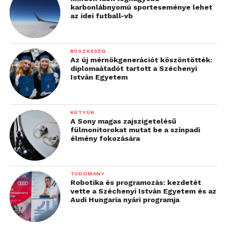
karbonlábnyomú sporteseménye lehet
az idei futball-vb
BÜSZKESÉG
Az új mérnökgenerációt köszöntötték:
diplomaátadót tartott a Széchenyi
István Egyetem
KÜTYÜK
A Sony magas zajszigetelésű
fülmonitorokat mutat be a színpadi
élmény fokozására
TUDOMÁNY
Robotika és programozás: kezdetét
vette a Széchenyi István Egyetem és az
Audi Hungaria nyári programja