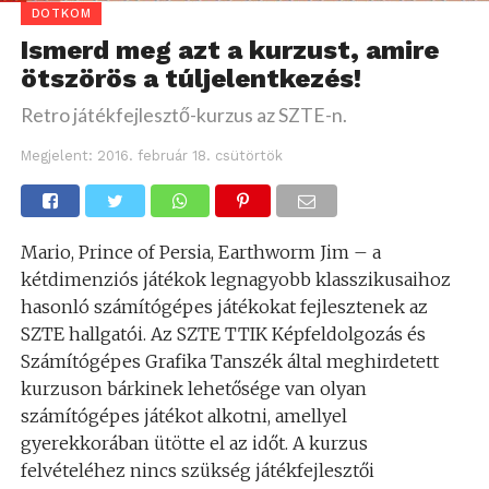
DOTKOM
Ismerd meg azt a kurzust, amire
ötszörös a túljelentkezés!
Retro játékfejlesztő-kurzus az SZTE-n.
Megjelent:
2016. február 18. csütörtök
Mario, Prince of Persia, Earthworm Jim – a
kétdimenziós játékok legnagyobb klasszikusaihoz
hasonló számítógépes játékokat fejlesztenek az
SZTE hallgatói. Az SZTE TTIK Képfeldolgozás és
Számítógépes Grafika Tanszék által meghirdetett
kurzuson bárkinek lehetősége van olyan
számítógépes játékot alkotni, amellyel
gyerekkorában ütötte el az időt. A kurzus
felvételéhez nincs szükség játékfejlesztői