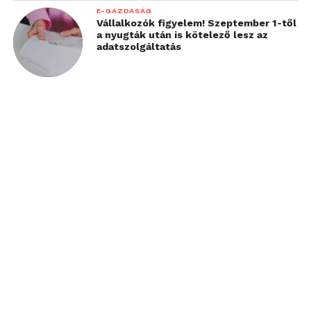
E-GAZDASÁG
Vállalkozók figyelem! Szeptember 1-től
a nyugták után is kötelező lesz az
adatszolgáltatás