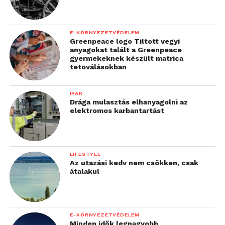
E-KÖRNYEZETVÉDELEM
Greenpeace logo Tiltott vegyi
anyagokat talált a Greenpeace
gyermekeknek készült matrica
tetoválásokban
IPAR
Drága mulasztás elhanyagolni az
elektromos karbantartást
LIFESTYLE
Az utazási kedv nem csökken, csak
átalakul
E-KÖRNYEZETVÉDELEM
Minden idők legnagyobb