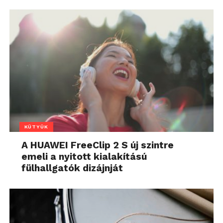
KÜTYÜK
A HUAWEI FreeClip 2 S új szintre
emeli a nyitott kialakítású
fülhallgatók dizájnját