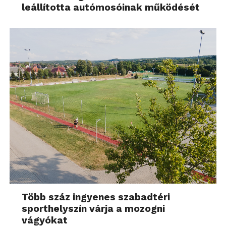
leállította autómosóinak működését
Több száz ingyenes szabadtéri
sporthelyszín várja a mozogni
vágyókat