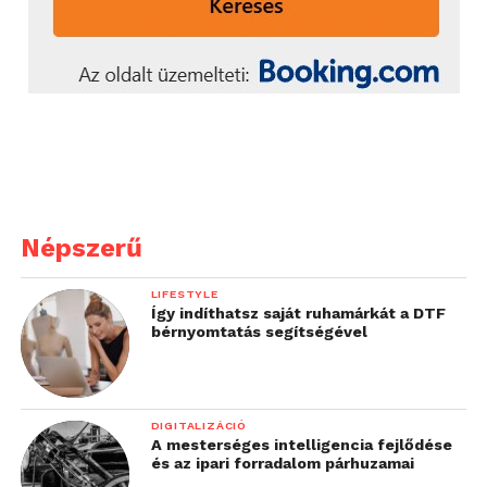
Népszerű
LIFESTYLE
Így indíthatsz saját ruhamárkát a DTF
bérnyomtatás segítségével
DIGITALIZÁCIÓ
A mesterséges intelligencia fejlődése
és az ipari forradalom párhuzamai