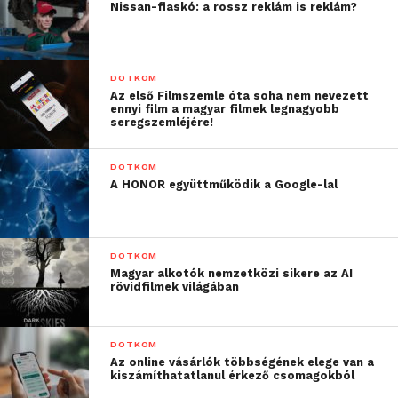
Nissan-fiaskó: a rossz reklám is reklám?
DOTKOM
Az első Filmszemle óta soha nem nevezett
ennyi film a magyar filmek legnagyobb
seregszemléjére!
DOTKOM
A HONOR együttműködik a Google-lal
DOTKOM
Magyar alkotók nemzetközi sikere az AI
rövidfilmek világában
DOTKOM
Az online vásárlók többségének elege van a
kiszámíthatatlanul érkező csomagokból