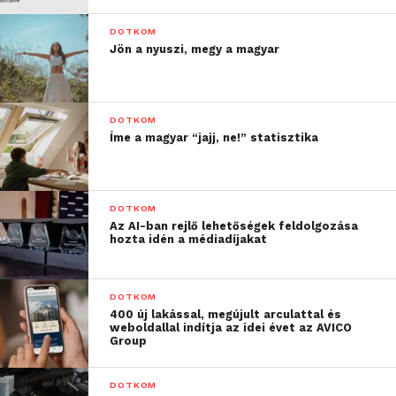
DOTKOM
Jön a nyuszi, megy a magyar
DOTKOM
Íme a magyar “jajj, ne!” statisztika
DOTKOM
Az AI-ban rejlő lehetőségek feldolgozása
hozta idén a médiadíjakat
DOTKOM
400 új lakással, megújult arculattal és
weboldallal indítja az idei évet az AVICO
Group
DOTKOM