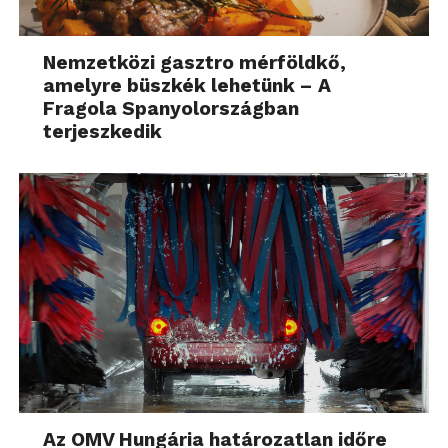
Nemzetközi gasztro mérföldkő,
amelyre büszkék lehetünk – A
Fragola Spanyolországban
terjeszkedik
Az OMV Hungária határozatlan időre