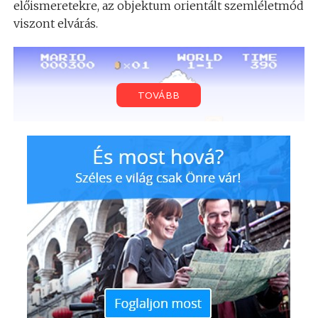
előismeretekre, az objektum orientált szemléletmód
viszont elvárás.
TOVÁBB
Az SZTE TTIK informatikus BSC képzés jelenlegi és
volt hallgatóit tömöríti az a Facebook csoport,