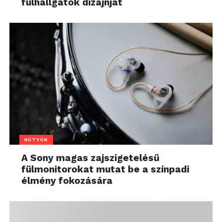
fülhallgatók dizájnját
KÜTYÜK
A Sony magas zajszigetelésű
fülmonitorokat mutat be a színpadi
élmény fokozására