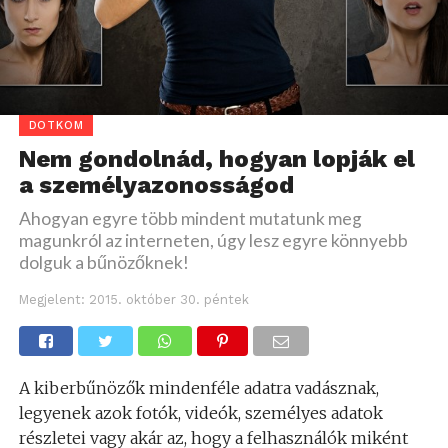
DOTKOM
Nem gondolnád, hogyan lopják el
a személyazonosságod
Ahogyan egyre több mindent mutatunk meg
magunkról az interneten, úgy lesz egyre könnyebb
dolguk a bűnözőknek!
Megjelent:
2015. október 30. péntek
A kiberbűnözők mindenféle adatra vadásznak,
legyenek azok fotók, videók, személyes adatok
részletei vagy akár az, hogy a felhasználók miként