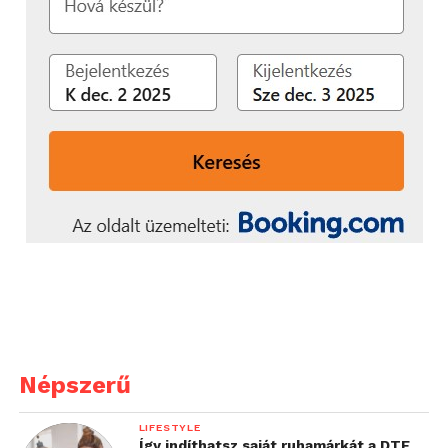
Népszerű
LIFESTYLE
Így indíthatsz saját ruhamárkát a DTF