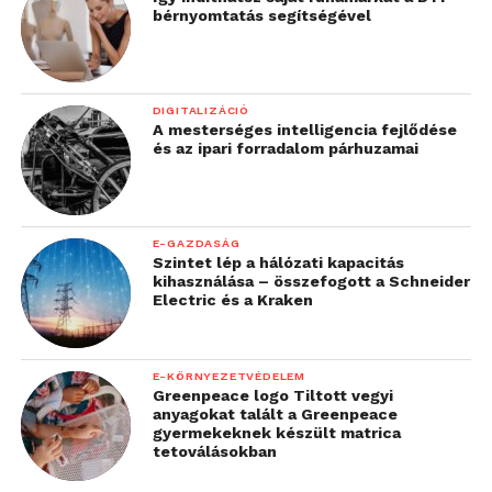
bérnyomtatás segítségével
DIGITALIZÁCIÓ
A mesterséges intelligencia fejlődése
és az ipari forradalom párhuzamai
E-GAZDASÁG
Szintet lép a hálózati kapacitás
kihasználása – összefogott a Schneider
Electric és a Kraken
E-KÖRNYEZETVÉDELEM
Greenpeace logo Tiltott vegyi
anyagokat talált a Greenpeace
gyermekeknek készült matrica
tetoválásokban