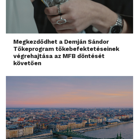
Megkezdődhet a Demján Sándor
Tőkeprogram tőkebefektetéseinek
végrehajtása az MFB döntését
követően