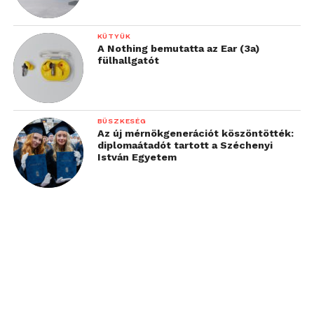
KÜTYÜK
A Nothing bemutatta az Ear (3a)
fülhallgatót
BÜSZKESÉG
Az új mérnökgenerációt köszöntötték:
diplomaátadót tartott a Széchenyi
István Egyetem