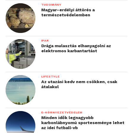
TUDOMÁNY
Magyar–erdélyi áttörés a
természetvédelemben
IPAR
Drága mulasztás elhanyagolni az
elektromos karbantartást
LIFESTYLE
Az utazási kedv nem csökken, csak
átalakul
E-KÖRNYEZETVÉDELEM
Minden idők legnagyobb
karbonlábnyomú sporteseménye lehet
az idei futball-vb