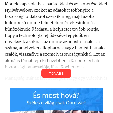
lépnek kapcsolatba a barátaikkal és az ismerőseikkel.
Nyilvánvalóan ezeket az adatokat többnyire a
közösségi oldalakról szerzik meg, majd azokat
különböző online felületeken értékesítik más
bűnözőknek. Ráadásul a helyzetet tovább rontja,
hogy a technológia fejlődésével egyidőben
növekszik azoknak az online azonosítóknak is a
száma, amelyeket ellophatnak vagy hamisíthatnak a
csalók, visszaélve a személyazonoságunkkal. Ezt az
aktuális témát fejti ki bővebben a Kaspersky Lab
biztonsági tanácsadója, Kate Kochetkova.
TOVÁBB
Manapság már az is lehetséges, hogy egy videohívás
során az arc, amit a képernyőnkön látunk nem is
valóságos, csupán egy ráillesztett képmás, mégis
olyan valósághű, hogy szinte képtelenség
különbséget tenni egy hamisítvány és egy igazi
személy között. 2011-ben megjelent egy alkalmazás,