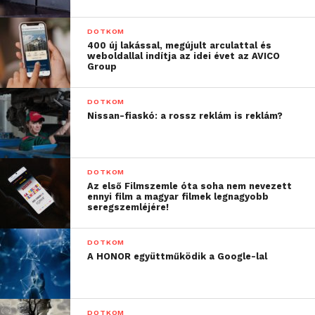
DOTKOM
400 új lakással, megújult arculattal és
weboldallal indítja az idei évet az AVICO
Group
DOTKOM
Nissan-fiaskó: a rossz reklám is reklám?
Krissler a német kancellár, Angela Merkel adatait
vonta ki egy sajtótájékoztatón készült képről, és ezt
DOTKOM
Az első Filmszemle óta soha nem nevezett
egy bűnöző ugyanúgy megteheti egy egyszerű
ennyi film a magyar filmek legnagyobb
újságcikkből kivágott képpel is. Krissler azt is
seregszemléjére!
megerősítette, hogy a kinyert adatokat rá lehet
nyomtatni kontaktlencsékre is, így felhasználhatják
DOTKOM
A HONOR együttműködik a Google-lal
azokat az írisz leolvasó rendszerek
megtévesztésére.
Látható, hogy a biometrikus azonosításnak még
DOTKOM