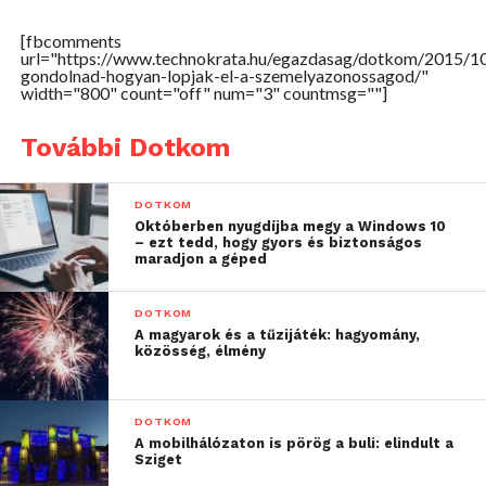
[fbcomments
url="https://www.technokrata.hu/egazdasag/dotkom/2015/1
gondolnad-hogyan-lopjak-el-a-szemelyazonossagod/"
width="800" count="off" num="3" countmsg=""]
További Dotkom
Természetesen 2011-ben az algoritmus még nem
volt tökéletes, de 4 évvel később a Dél-kaliforniai
DOTKOM
Októberben nyugdíjba megy a Windows 10
Egyetem kutatói és fejlesztői kifejlesztettek egy
– ezt tedd, hogy gyors és biztonságos
olyan módszert, mellyel egy virtuális valóság
maradjon a géped
headset segítségével lemásolták az arckifejezéseket
és virtuális karakterekké alakították őket. Képzelje
DOTKOM
A magyarok és a tűzijáték: hagyomány,
csak el, milyen izgalmasak is lennének a Warcraft
közösség, élmény
vagy más online szerepjátékok karakterei az ön saját
arcképével és kifejezéseivel. Izgalmasan hangzik,
nem? Valóban az, de mint minden újítás jót és
DOTKOM
A mobilhálózaton is pörög a buli: elindult a
rosszat is rejt magában, ez a módszer például segíti a
Sziget
bűnözőket a fogyasztók megtévesztésében, a