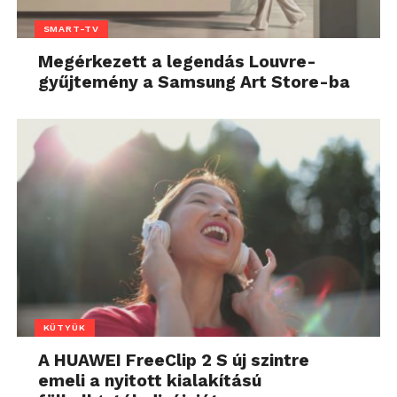
SMART-TV
Megérkezett a legendás Louvre-
gyűjtemény a Samsung Art Store-ba
KÜTYÜK
A HUAWEI FreeClip 2 S új szintre
emeli a nyitott kialakítású