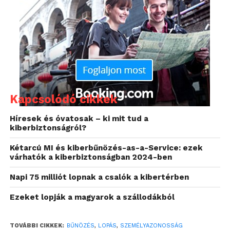
amely képes volt átültetni egy fotóról kivágott arcot
egy videón mozgó arc helyére, mindezt
dinamikusan és valós időben. Mára nincs szükség
Photoshopra, hogy Brad Pitt mellettünk sétálgasson
egy videón, akár elég ez a furcsa és kissé bizarr
alkalmazás.
Kapcsolódó cikkek
Híresek és óvatosak – ki mit tud a
kiberbiztonságról?
Kétarcú MI és kiberbűnözés-as-a-Service: ezek
várhatók a kiberbiztonságban 2024-ben
Napi 75 milliót lopnak a csalók a kibertérben
Ezeket lopják a magyarok a szállodákból
TOVÁBBI CIKKEK:
BŰNÖZÉS
,
LOPÁS
,
SZEMÉLYAZONOSSÁG