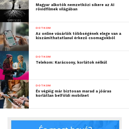
rengeteg felfedezetlen területe van, de nem
Magyar alkotók nemzetközi sikere az AI
rövidfilmek világában
szabadna úgy bevezetni új technológiákat, hogy ne
biztosítanánk be azokat speciális védelmi
rendszerekkel, melyek megvédik az emberek
DOTKOM
személyes adatait és magát a személyazonosságukat.
Az online vásárlók többségének elege van a
kiszámíthatatlanul érkező csomagokból
DOTKOM
Telekom: Karácsony, korlátok nélkül
DOTKOM
Év végéig már biztosan marad a jóáras
korlátlan belföldi mobilnet