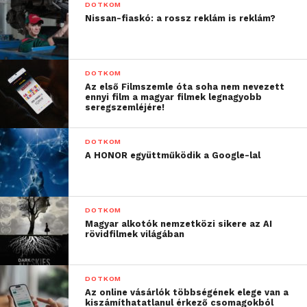
DOTKOM
Nissan-fiaskó: a rossz reklám is reklám?
DOTKOM
Az első Filmszemle óta soha nem nevezett
ennyi film a magyar filmek legnagyobb
seregszemléjére!
DOTKOM
A HONOR együttműködik a Google-lal
DOTKOM
Magyar alkotók nemzetközi sikere az AI
rövidfilmek világában
DOTKOM
Az online vásárlók többségének elege van a
kiszámíthatatlanul érkező csomagokból