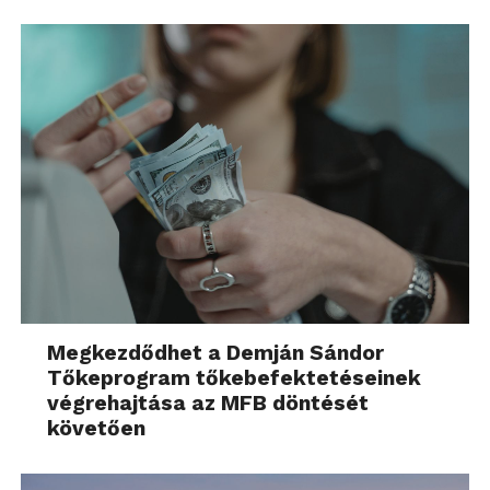
Megkezdődhet a Demján Sándor
Tőkeprogram tőkebefektetéseinek
végrehajtása az MFB döntését
követően