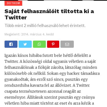
DOTKOM
Saját felhasználóit tiltotta ki a
Twitter
Több mint 2 millió felhasználó lehet érintett.
Megjelent:
2014. március 4. kedd
Igazán kínos hibába futott bele hétfő délelőtt a
Twitter. A közösségi oldal ugyanis véletlen a saját
felhasználóinak a fiókját zárolta, látszólag minden
különösebb ok nélkül. Sokan egy hacker támadásra
gyanakodtak, ám erről szó sincs, pusztán egy
rendszerhiba kavarta fel az állóvizet. A Twitter
csapata természetesen azonnal reagált az
eseményre. Állításuk szerint pusztán egy csúnya
véletlen hiba miatt történt az eset és arra kérik a