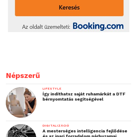
Népszerű
LIFESTYLE
Így indíthatsz saját ruhamárkát a DTF
bérnyomtatás segítségével
DIGITALIZÁCIÓ
A mesterséges intelligencia fejlődése
és az ipari forradalom párhuzamai