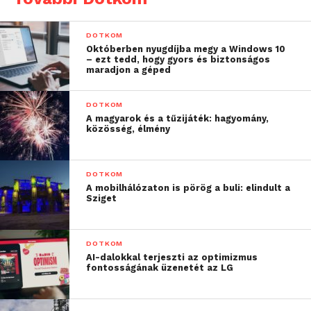
DOTKOM
Októberben nyugdíjba megy a Windows 10
– ezt tedd, hogy gyors és biztonságos
maradjon a géped
DOTKOM
A magyarok és a tűzijáték: hagyomány,
közösség, élmény
DOTKOM
A mobilhálózaton is pörög a buli: elindult a
Sziget
DOTKOM
AI-dalokkal terjeszti az optimizmus
fontosságának üzenetét az LG