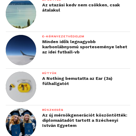
Az utazási kedv nem csökken, csak
átalakul
E-KÖRNYEZETVÉDELEM
Minden idők legnagyobb
karbonlábnyomú sporteseménye lehet
az idei futball-vb
KÜTYÜK
A Nothing bemutatta az Ear (3a)
fülhallgatót
BÜSZKESÉG
Az új mérnökgenerációt köszöntötték:
diplomaátadót tartott a Széchenyi
István Egyetem