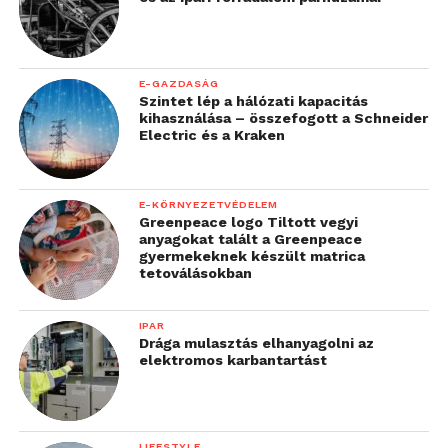
E-GAZDASÁG
Szintet lép a hálózati kapacitás
kihasználása – összefogott a Schneider
Electric és a Kraken
E-KÖRNYEZETVÉDELEM
Greenpeace logo Tiltott vegyi
anyagokat talált a Greenpeace
gyermekeknek készült matrica
tetoválásokban
IPAR
Drága mulasztás elhanyagolni az
elektromos karbantartást
LIFESTYLE