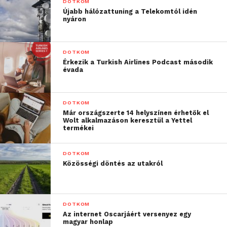
DOTKOM
Újabb hálózattuning a Telekomtól idén
nyáron
DOTKOM
Érkezik a Turkish Airlines Podcast második
évada
DOTKOM
Már országszerte 14 helyszínen érhetők el
Wolt alkalmazáson keresztül a Yettel
termékei
DOTKOM
Közösségi döntés az utakról
DOTKOM
Az internet Oscarjáért versenyez egy
magyar honlap