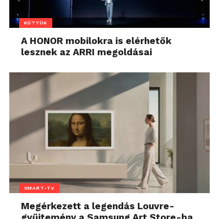
KÜTYÜK
A HONOR mobilokra is elérhetők
lesznek az ARRI megoldásai
SMART-TV
Megérkezett a legendás Louvre-
gyűjtemény a Samsung Art Store-ba