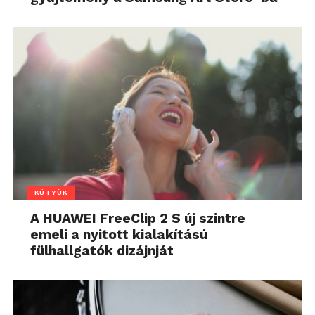
KÜTYÜK
A HUAWEI FreeClip 2 S új szintre
emeli a nyitott kialakítású
fülhallgatók dizájnját