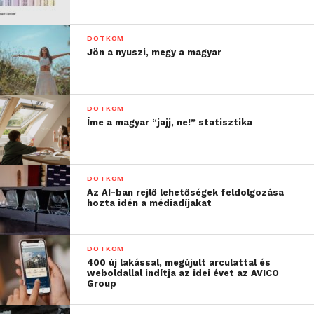
DOTKOM
Jön a nyuszi, megy a magyar
DOTKOM
Íme a magyar “jajj, ne!” statisztika
DOTKOM
Az AI-ban rejlő lehetőségek feldolgozása
hozta idén a médiadíjakat
DOTKOM
400 új lakással, megújult arculattal és
weboldallal indítja az idei évet az AVICO
Group