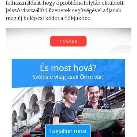
felhasználókat, hogy a probléma folytán elküldött,
jelszó visszaállító üzenetek segítségével adjanak
meg új belépési kódot a fiókjukhoz.
TOVÁBB
Bár a Recode információi szerint a hiba mindössze a