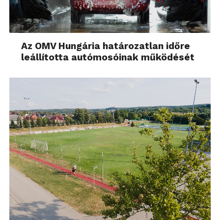
Az OMV Hungária határozatlan időre
leállította autómosóinak működését