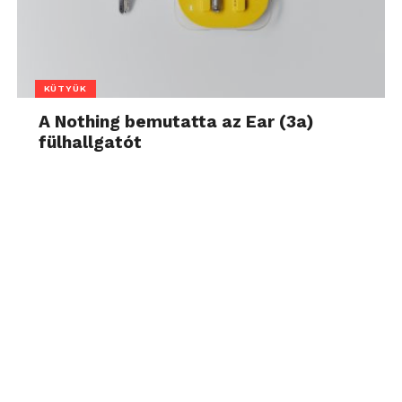
KÜTYÜK
A Nothing bemutatta az Ear (3a)
fülhallgatót