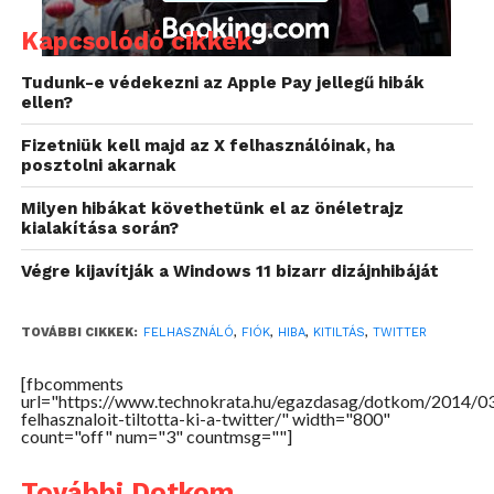
felhasználók 1%-át érintette, a Twitter több mint
200 milliós felhasználói bázisánál ez 2 millió főt
Kapcsolódó cikkek
jelent, így elképzelhető, hogy itthon is volt, aki
Tudunk-e védekezni az Apple Pay jellegű hibák
találkozott a problémával.
ellen?
Fizetniük kell majd az X felhasználóinak, ha
posztolni akarnak
Milyen hibákat követhetünk el az önéletrajz
kialakítása során?
Végre kijavítják a Windows 11 bizarr dizájnhibáját
TOVÁBBI CIKKEK:
FELHASZNÁLÓ
,
FIÓK
,
HIBA
,
KITILTÁS
,
TWITTER
[fbcomments
url="https://www.technokrata.hu/egazdasag/dotkom/2014/03
felhasznaloit-tiltotta-ki-a-twitter/" width="800"
count="off" num="3" countmsg=""]
További Dotkom