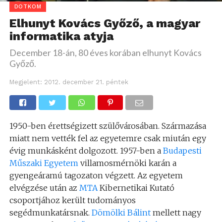
DOTKOM
Elhunyt Kovács Győző, a magyar
informatika atyja
December 18-án, 80 éves korában elhunyt Kovács
Győző.
Megjelent:
2012. december 21. péntek
1950-ben érettségizett szülővárosában. Származása
miatt nem vették fel az egyetemre csak miután egy
évig munkásként dolgozott. 1957-ben a
Budapesti
Műszaki Egyetem
villamosmérnöki karán a
gyengeáramú tagozaton végzett. Az egyetem
elvégzése után az
MTA
Kibernetikai Kutató
csoportjához került tudományos
segédmunkatársnak.
Dömölki Bálint
mellett nagy