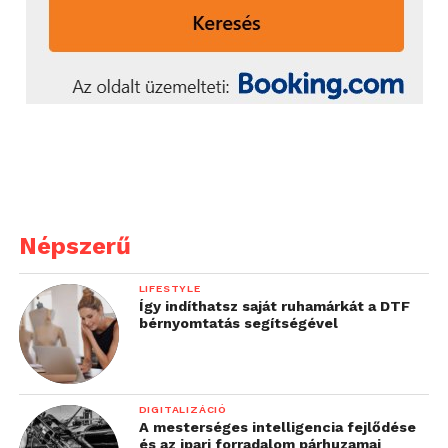
Népszerű
LIFESTYLE
Így indíthatsz saját ruhamárkát a DTF
bérnyomtatás segítségével
DIGITALIZÁCIÓ
A mesterséges intelligencia fejlődése
és az ipari forradalom párhuzamai