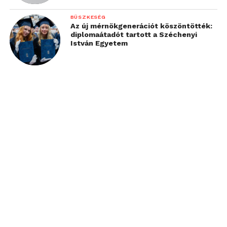
BÜSZKESÉG
Az új mérnökgenerációt köszöntötték:
diplomaátadót tartott a Széchenyi
István Egyetem