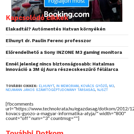
.
Kapcsolódó cikkek
Elakadtál? Autómentés Hatvan környékén
Elhunyt dr. Paulin Ferenc professzor
Előrendelhető a Sony INZONE M3 gaming monitora
Ennél jelenleg nincs biztonságosabb: Hatalmas
innováció a 3M új Aura részecskeszűrő félálarca
TOVÁBBI CIKKEK:
ELHUNYT
,
IN MEMORIAM
,
KOVÁCS GYŐZŐ
,
M3
,
NEUMANN JÁNOS SZÁMÍTÓGÉPTUDOMÁNY TÁRSASÁG
,
NJSZT
[fbcomments
url="https://www.technokrata.hu/egazdasag/dotkom/2012/12
1975–1985 között a
Neumann János Számítógép-
kovacs-gyozo-a-magyar-informatika-atyja/" width="800"
tudományi Társaság
count="off" num="3" countmsg=""]
főtitkára, 1985-től 1990-ig, majd
1993-tól folyamatosan alelnökként tevékenykedett.
További Dotkom
1981-ben kinevezték az első magyarországi PC-gyár,