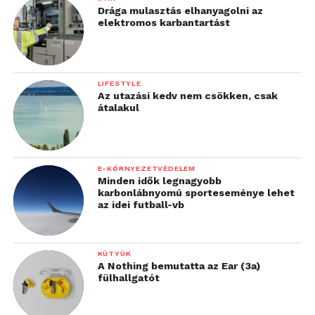
Drága mulasztás elhanyagolni az
elektromos karbantartást
LIFESTYLE
Az utazási kedv nem csökken, csak
átalakul
E-KÖRNYEZETVÉDELEM
Minden idők legnagyobb
karbonlábnyomú sporteseménye lehet
az idei futball-vb
KÜTYÜK
A Nothing bemutatta az Ear (3a)
fülhallgatót