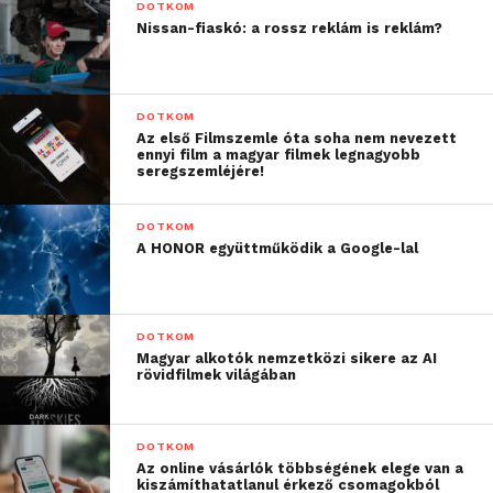
(
Mérföldkövek a számítástechnikában
címmel,
DOTKOM
Nissan-fiaskó: a rossz reklám is reklám?
az
Országos Műszaki Múzeum
rendezésében)
szakmai vezetője. 2011-ben az Egy Géniusz ifjúkora
című Neumann János-emlékkiállítás szakmai
vezetője (rendezte:
Képes Gábor
,
Magyar Műszaki és
DOTKOM
Az első Filmszemle óta soha nem nevezett
Közlekedési Múzeum
), a kiállításhoz készült,
ennyi film a magyar filmek legnagyobb
Neumann János életéről és munkásságáról szóló
seregszemléjére!
tablósor és kísérőkiadvány szerzője.
DOTKOM
A Neumann János Számítógép-tudományi Társaság
A HONOR együttműködik a Google-lal
Informatikatörténeti Fórumának (ITF) tiszteletbeli
elnöke. A szegedi
Informatikai
Múzeum
(Informatika Történeti Múzeum
DOTKOM
Alapítvány) kezdeményezője. Szerepe kiemelkedő
Magyar alkotók nemzetközi sikere az AI
rövidfilmek világában
az informatikai eszközök muzeális megőrzésében
és az informatikatörténeti népszerűsítésben. (forrás:
Wikipedia)
DOTKOM
Az online vásárlók többségének elege van a
kiszámíthatatlanul érkező csomagokból