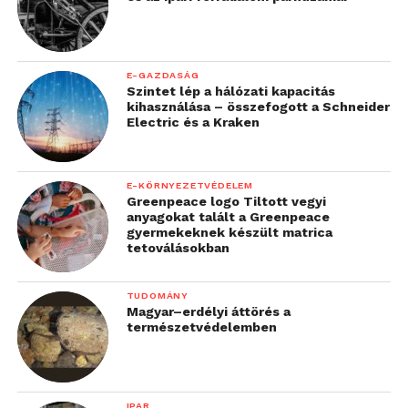
E-GAZDASÁG
Szintet lép a hálózati kapacitás
kihasználása – összefogott a Schneider
Electric és a Kraken
E-KÖRNYEZETVÉDELEM
Greenpeace logo Tiltott vegyi
anyagokat talált a Greenpeace
gyermekeknek készült matrica
tetoválásokban
TUDOMÁNY
Magyar–erdélyi áttörés a
természetvédelemben
IPAR