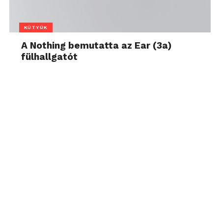
KÜTYÜK
A Nothing bemutatta az Ear (3a)
fülhallgatót