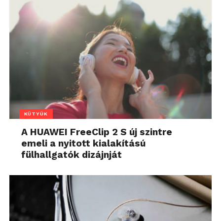
KÜTYÜK
A HUAWEI FreeClip 2 S új szintre
emeli a nyitott kialakítású
fülhallgatók dizájnját