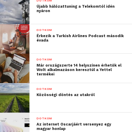
DOTKOM
magyar számítástechnika-történeti kiállításokat
Újabb hálózattuning a Telekomtól idén
szervezett (1988-90 Nyíregyháza, 1992-97 Budapest,
nyáron
1996 Budapest, 1996 Veszprém, 1997 Graz, 1997
Szeged, 1998 Budapest). 1988-1990 között a
wiener-
DOTKOM
neustadti
Hofbauer GesMbH külkapcsolatokért
Érkezik a Turkish Airlines Podcast második
felelős menedzsere.
évada
DOTKOM
Már országszerte 14 helyszínen érhetők el
Wolt alkalmazáson keresztül a Yettel
termékei
DOTKOM
Közösségi döntés az utakról
DOTKOM
Az internet Oscarjáért versenyez egy
magyar honlap