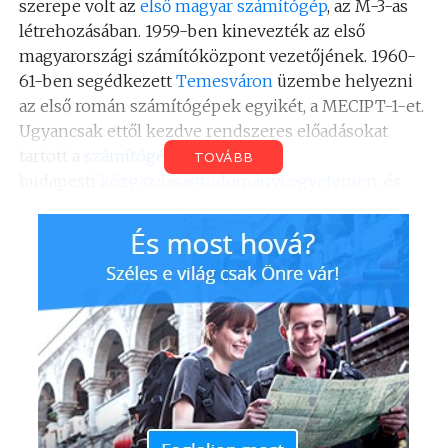
szerepe volt az
első magyar számítógép
, az M-3-as
létrehozásában. 1959-ben kinevezték az első
magyarországi számítóközpont vezetőjének. 1960-
61-ben segédkezett
Temesváron
üzembe helyezni
az első román számítógépek egyikét, a MECIPT-1-et.
Ugyancsak ettől kezdve rendszeres előadásokat
tartott a
számítógépekről
a
TOVÁBB
budapesti
közgazdaságtudományi egyetemen
, és
egyetemi tankönyveket írt. Az 1960-61-es
tanévben
Grigore Moisil
professzor meghívására az
első számítástechnikai előadásokat tartotta franciául
a Bukaresti Egyetemen. 1963-ban az URAL-2
számítógép átvételére háromhónapos
tanulmányúton vesz részt Penzában, az URAL-
gyárban, a következő évben
az
MTA
Számítóközpontjában üzembe állítják az
URAL-2 számítógépet.