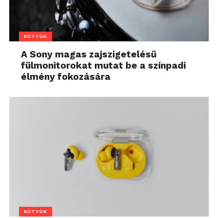
KÜTYÜK
A Sony magas zajszigetelésű
fülmonitorokat mutat be a színpadi
élmény fokozására
KÜTYÜK