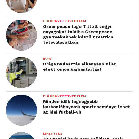
E-KÖRNYEZETVÉDELEM
Greenpeace logo Tiltott vegyi
anyagokat talált a Greenpeace
gyermekeknek készült matrica
tetoválásokban
IPAR
Drága mulasztás elhanyagolni az
elektromos karbantartást
E-KÖRNYEZETVÉDELEM
Minden idők legnagyobb
karbonlábnyomú sporteseménye lehet
az idei futball-vb
LIFESTYLE