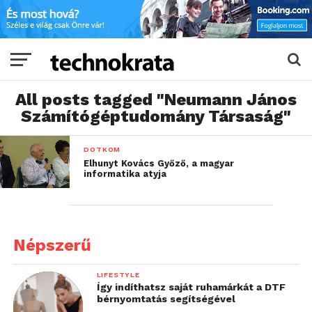
All posts tagged "Neumann János
Számítógéptudomány Társaság"
DOTKOM
Elhunyt Kovács Győző, a magyar
informatika atyja
Népszerű
LIFESTYLE
Így indíthatsz saját ruhamárkát a DTF
bérnyomtatás segítségével