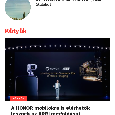
Az utazási kedv nem csökken, csak
átalakul
Kütyük
KÜTYÜK
A HONOR mobilokra is elérhetők
lesznek az ARRI megoldásai