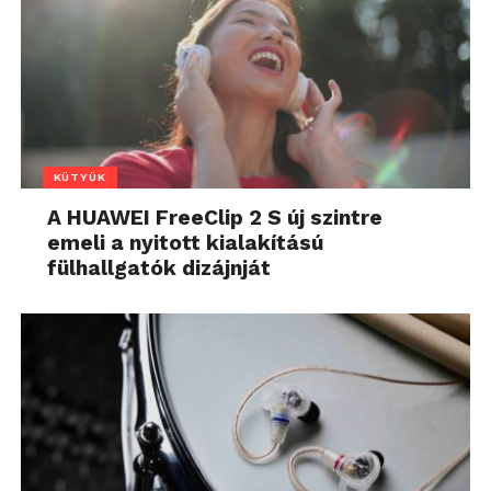
KÜTYÜK
A HUAWEI FreeClip 2 S új szintre
emeli a nyitott kialakítású
fülhallgatók dizájnját