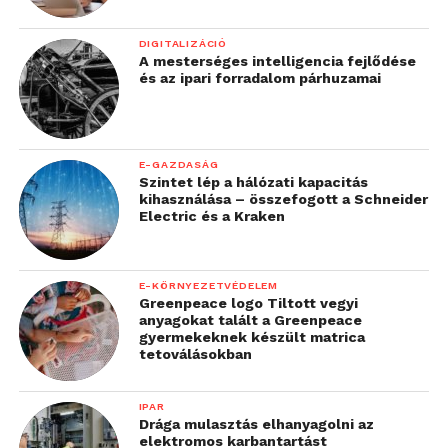
DIGITALIZÁCIÓ
A mesterséges intelligencia fejlődése
és az ipari forradalom párhuzamai
E-GAZDASÁG
Szintet lép a hálózati kapacitás
kihasználása – összefogott a Schneider
Electric és a Kraken
E-KÖRNYEZETVÉDELEM
Greenpeace logo Tiltott vegyi
anyagokat talált a Greenpeace
gyermekeknek készült matrica
tetoválásokban
IPAR
Drága mulasztás elhanyagolni az
elektromos karbantartást