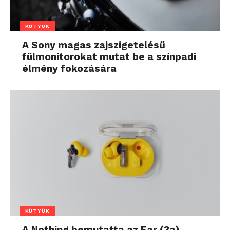
KÜTYÜK
A Sony magas zajszigetelésű
fülmonitorokat mutat be a színpadi
élmény fokozására
KÜTYÜK
A Nothing bemutatta az Ear (3a)