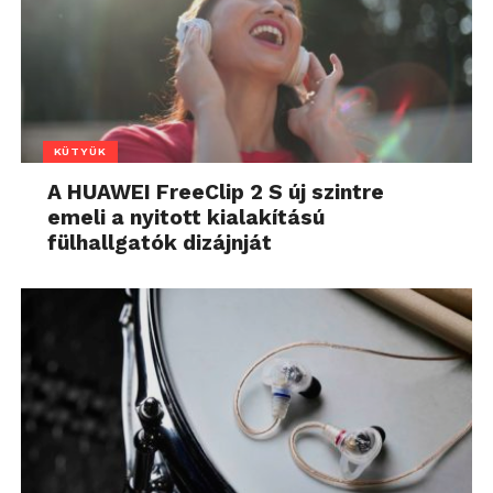
KÜTYÜK
A HUAWEI FreeClip 2 S új szintre
emeli a nyitott kialakítású
fülhallgatók dizájnját