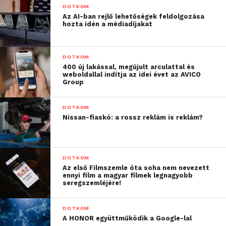
DOTKOM
Az AI-ban rejlő lehetőségek feldolgozása
hozta idén a médiadíjakat
DOTKOM
400 új lakással, megújult arculattal és
weboldallal indítja az idei évet az AVICO
Group
DOTKOM
Nissan-fiaskó: a rossz reklám is reklám?
DOTKOM
Az első Filmszemle óta soha nem nevezett
ennyi film a magyar filmek legnagyobb
seregszemléjére!
DOTKOM
A HONOR együttműködik a Google-lal