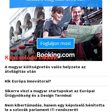
polgárjogi szervezetek nagy örömére, az EP
elutasított minden olyan francia indítványt, amelyek
célja, hogy a szerzői jogsértéssel vádolt
felhasználóknak blokkolják az internethozzáférését,
írta meg az SG.hu.
Kapcsolódó cikkek
A magyar költségvetés valós helyzete az
átvilágítás után
Kik Európa innovátorai?
Sikerre viszi a magyar startupokat az Európai
Űrügynökség és a Design Terminal
Nem kibertámadás, hanem egy képviselő bénította
le a szlovák parlament IT-rendszerét