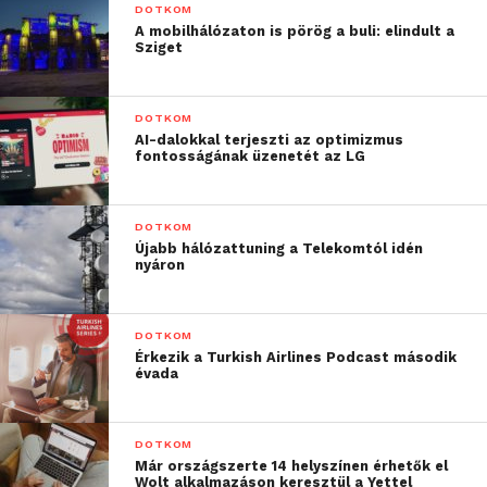
DOTKOM
A mobilhálózaton is pörög a buli: elindult a
Sziget
DOTKOM
AI-dalokkal terjeszti az optimizmus
fontosságának üzenetét az LG
DOTKOM
Újabb hálózattuning a Telekomtól idén
nyáron
DOTKOM
Érkezik a Turkish Airlines Podcast második
évada
DOTKOM
Már országszerte 14 helyszínen érhetők el
Wolt alkalmazáson keresztül a Yettel