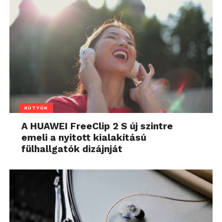
KÜTYÜK
A HUAWEI FreeClip 2 S új szintre
emeli a nyitott kialakítású
fülhallgatók dizájnját