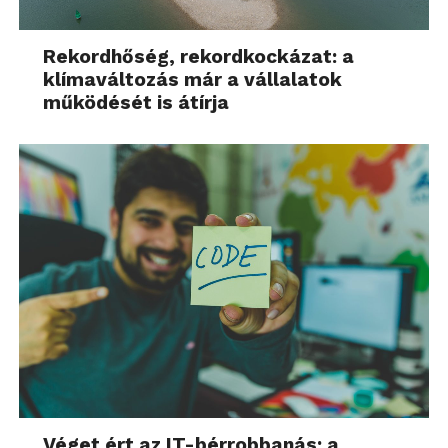
Rekordhőség, rekordkockázat: a
klímaváltozás már a vállalatok
működését is átírja
Véget ért az IT-bérrobbanás: a