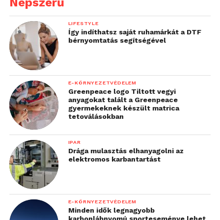
Népszerű
LIFESTYLE
Így indíthatsz saját ruhamárkát a DTF
bérnyomtatás segítségével
E-KÖRNYEZETVÉDELEM
Greenpeace logo Tiltott vegyi
anyagokat talált a Greenpeace
gyermekeknek készült matrica
tetoválásokban
IPAR
Drága mulasztás elhanyagolni az
elektromos karbantartást
E-KÖRNYEZETVÉDELEM
Minden idők legnagyobb
karbonlábnyomú sporteseménye lehet