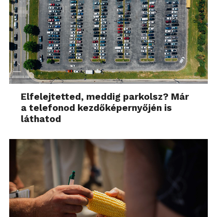
Elfelejtetted, meddig parkolsz? Már
a telefonod kezdőképernyőjén is
láthatod