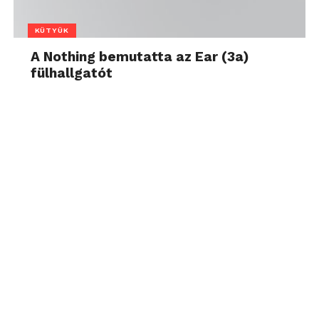
KÜTYÜK
A Nothing bemutatta az Ear (3a)
fülhallgatót