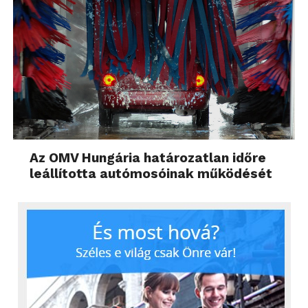
Az OMV Hungária határozatlan időre
leállította autómosóinak működését