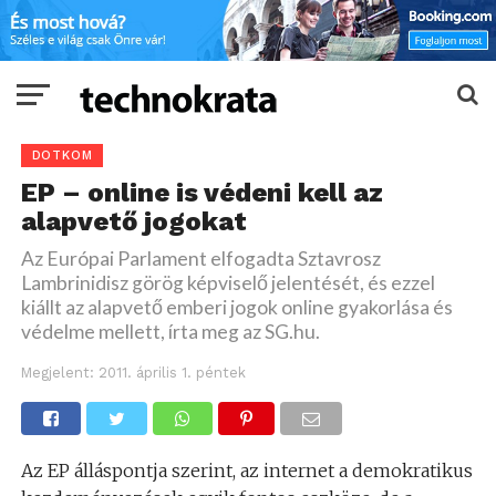
DOTKOM
EP – online is védeni kell az
alapvető jogokat
Az Európai Parlament elfogadta Sztavrosz
Lambrinidisz görög képviselő jelentését, és ezzel
kiállt az alapvető emberi jogok online gyakorlása és
védelme mellett, írta meg az SG.hu.
Megjelent:
2011. április 1. péntek
Az EP álláspontja szerint, az internet a demokratikus