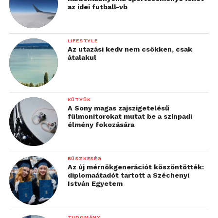
az idei futball-vb
LIFESTYLE
Az utazási kedv nem csökken, csak
átalakul
KÜTYÜK
A Sony magas zajszigetelésű
fülmonitorokat mutat be a színpadi
élmény fokozására
BÜSZKESÉG
Az új mérnökgenerációt köszöntötték:
diplomaátadót tartott a Széchenyi
István Egyetem
TUDOMÁNY