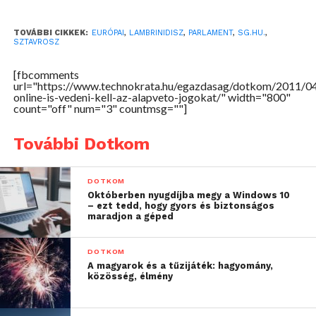
TOVÁBBI CIKKEK:
EURÓPAI
,
LAMBRINIDISZ
,
PARLAMENT
,
SG.HU.
,
SZTAVROSZ
[fbcomments
url="https://www.technokrata.hu/egazdasag/dotkom/2011/0
online-is-vedeni-kell-az-alapveto-jogokat/" width="800"
count="off" num="3" countmsg=""]
További Dotkom
DOTKOM
Októberben nyugdíjba megy a Windows 10
– ezt tedd, hogy gyors és biztonságos
maradjon a géped
DOTKOM
A magyarok és a tűzijáték: hagyomány,
közösség, élmény