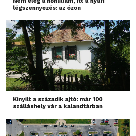
Nem elég a hőhullám, itt a nyári
légszennyezés: az ózon
Kinyílt a századik ajtó: már 100
szálláshely vár a kalandtárban