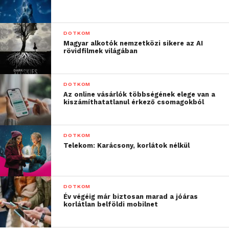
DOTKOM
Magyar alkotók nemzetközi sikere az AI
rövidfilmek világában
DOTKOM
Az online vásárlók többségének elege van a
kiszámíthatatlanul érkező csomagokból
DOTKOM
Telekom: Karácsony, korlátok nélkül
DOTKOM
Év végéig már biztosan marad a jóáras
korlátlan belföldi mobilnet