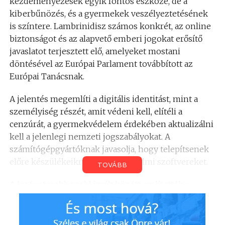
kezdeményezések egyik fontos eszköze, de a
kiberbűnözés, és a gyermekek veszélyeztetésének
is színtere. Lambrinidisz számos konkrét, az online
biztonságot és az alapvető emberi jogokat erősítő
javaslatot terjesztett elő, amelyeket mostani
döntésével az Európai Parlament továbbított az
Európai Tanácsnak.
A jelentés megemlíti a digitális identitást, mint a
személyiség részét, amit védeni kell, elítéli a
cenzúrát, a gyermekvédelem érdekében aktualizálni
kell a jelenlegi nemzeti jogszabályokat. A
számítógépgyártóknak javasolja, hogy telepítsenek
előre készülékeikre gyermekvédelmi szoftvereket.
TOVÁBB
A legfontosabb problémák között említették a
digitális analfabetizmust, amit csak az oktatás
színvonalának emelésével és az internethez való
teljes körű hozzáférésekkel érhető el. A francia