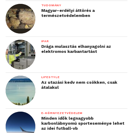
TUDOMÁNY
Magyar–erdélyi áttörés a
természetvédelemben
IPAR
Drága mulasztás elhanyagolni az
elektromos karbantartást
LIFESTYLE
Az utazási kedv nem csökken, csak
átalakul
E-KÖRNYEZETVÉDELEM
Minden idők legnagyobb
karbonlábnyomú sporteseménye lehet
az idei futball-vb