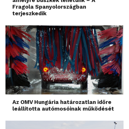
amelyre büszkék lehetünk – A
Fragola Spanyolországban
terjeszkedik
Az OMV Hungária határozatlan időre
leállította autómosóinak működését