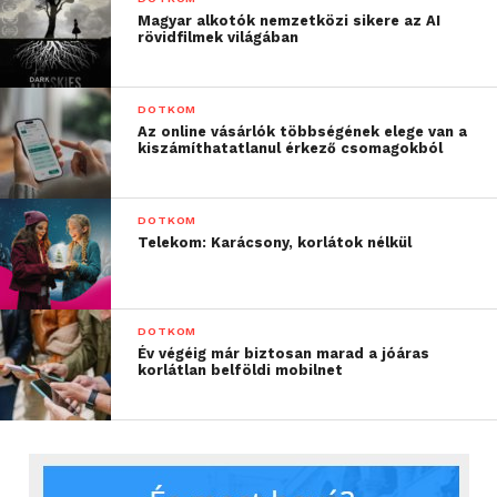
Magyar alkotók nemzetközi sikere az AI
rövidfilmek világában
DOTKOM
Az online vásárlók többségének elege van a
kiszámíthatatlanul érkező csomagokból
DOTKOM
Telekom: Karácsony, korlátok nélkül
DOTKOM
Év végéig már biztosan marad a jóáras
korlátlan belföldi mobilnet