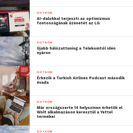
DOTKOM
AI-dalokkal terjeszti az optimizmus
fontosságának üzenetét az LG
DOTKOM
Újabb hálózattuning a Telekomtól idén
nyáron
DOTKOM
Érkezik a Turkish Airlines Podcast második
évada
DOTKOM
Már országszerte 14 helyszínen érhetők el
Wolt alkalmazáson keresztül a Yettel
termékei
DOTKOM