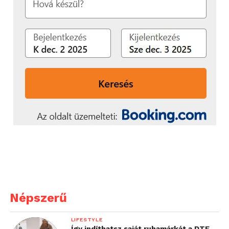
Népszerű
LIFESTYLE
Így indíthatsz saját ruhamárkát a DTF