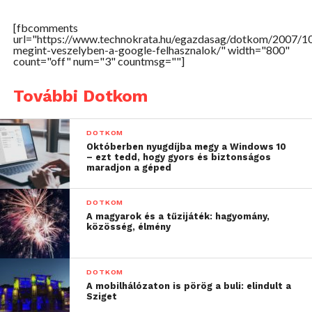
accountjához, akkor – elméletileg – két évig anélkül
tudja monitorozni az illető levelezését, hogy ahhoz
[fbcomments
jelszót kellene használnia.
url="https://www.technokrata.hu/egazdasag/dotkom/2007/1
megint-veszelyben-a-google-felhasznalok/" width="800"
count="off" num="3" countmsg=""]
Egyelőre nincs hivatalos megoldás, annyit tehetünk
mindössze, hogy Firefoxot használunk és letiltjuk a
További Dotkom
Javascriptet.
DOTKOM
Októberben nyugdíjba megy a Windows 10
– ezt tedd, hogy gyors és biztonságos
maradjon a géped
DOTKOM
A magyarok és a tűzijáték: hagyomány,
közösség, élmény
DOTKOM
A mobilhálózaton is pörög a buli: elindult a
Sziget