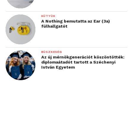
KÜTYÜK
A Nothing bemutatta az Ear (3a)
fülhallgatót
BÜSZKESÉG
Az új mérnökgenerációt köszöntötték:
diplomaátadót tartott a Széchenyi
István Egyetem