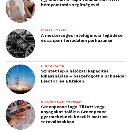
bérnyomtatás segítségével
DIGITALIZÁCIÓ
A mesterséges intelligencia fejlődése
és az ipari forradalom párhuzamai
E-GAZDASÁG
Szintet lép a hálózati kapacitás
kihasználása – összefogott a Schneider
Electric és a Kraken
E-KÖRNYEZETVÉDELEM
Greenpeace logo Tiltott vegyi
anyagokat talált a Greenpeace
gyermekeknek készült matrica
tetoválásokban