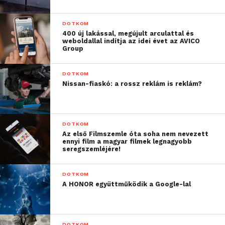
DOTKOM
400 új lakással, megújult arculattal és
weboldallal indítja az idei évet az AVICO
Group
DOTKOM
Nissan-fiaskó: a rossz reklám is reklám?
DOTKOM
Az első Filmszemle óta soha nem nevezett
ennyi film a magyar filmek legnagyobb
seregszemléjére!
DOTKOM
A HONOR együttműködik a Google-lal
DOTKOM