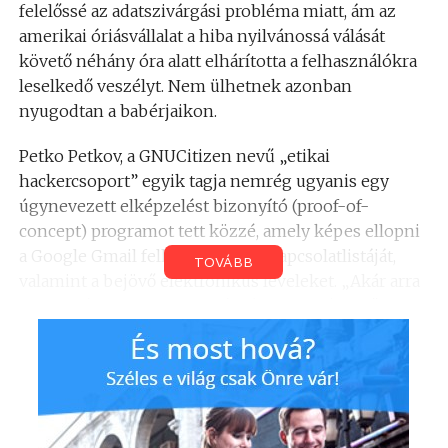
felelőssé az adatszivárgási probléma miatt, ám az
amerikai óriásvállalat a hiba nyilvánossá válását
követő néhány óra alatt elhárította a felhasználókra
leselkedő veszélyt. Nem ülhetnek azonban
nyugodtan a babérjaikon.
Petko Petkov, a GNUCitizen nevű „etikai
hackercsoport” egyik tagja nemrég ugyanis egy
úgynevezett elképzelést bizonyító (proof-of-
concept) programot tett közzé, amely képes ellopni
a Google Gmail felhasználóinak kapcsolatlistáját,
TOVÁBB
valamint a bejövő elektronikus leveleket. „Akár arra
is használhatjuk, hogy továbbítsuk a beérkező e-
maileket. Jelenleg csak a felvetést igazolja, hogy
működhet a dolog, de a mostani bemutató
előrevetíti a rosszindulatú felhasználás
megjelenését.” – mondta Chris Gatford, a Pure
Hacking nevű szervezet biztonsági kutatója.