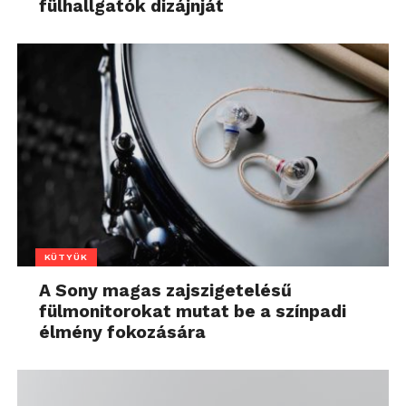
fülhallgatók dizájnját
KÜTYÜK
A Sony magas zajszigetelésű
fülmonitorokat mutat be a színpadi
élmény fokozására