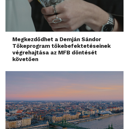
Megkezdődhet a Demján Sándor
Tőkeprogram tőkebefektetéseinek
végrehajtása az MFB döntését
követően