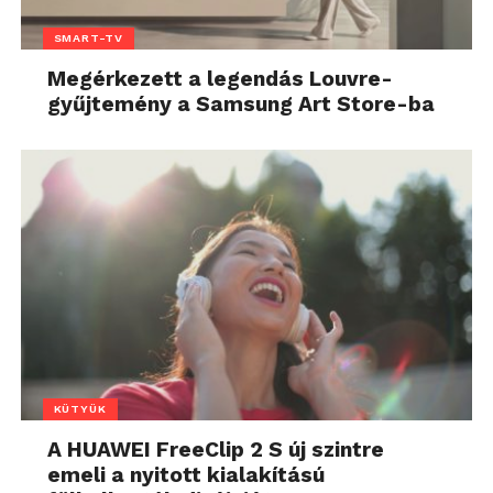
SMART-TV
Megérkezett a legendás Louvre-
gyűjtemény a Samsung Art Store-ba
KÜTYÜK
A HUAWEI FreeClip 2 S új szintre
emeli a nyitott kialakítású