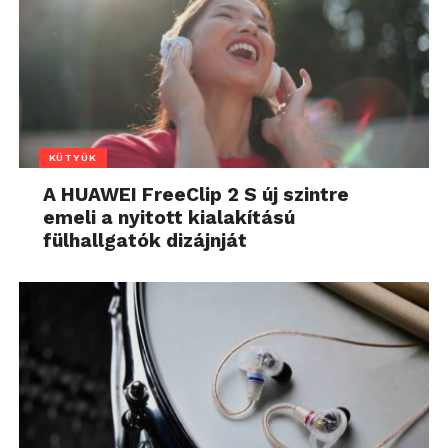
KÜTYÜK
A HUAWEI FreeClip 2 S új szintre
emeli a nyitott kialakítású
fülhallgatók dizájnját