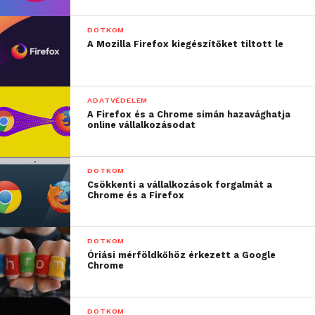
DOTKOM
A Mozilla Firefox kiegészítőket tiltott le
ADATVÉDELEM
A Firefox és a Chrome simán hazavághatja
online vállalkozásodat
DOTKOM
Csökkenti a vállalkozások forgalmát a
Chrome és a Firefox
DOTKOM
Óriási mérföldkőhöz érkezett a Google
Chrome
DOTKOM