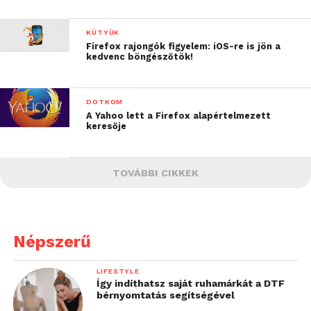
KÜTYÜK
Firefox rajongók figyelem: iOS-re is jön a
kedvenc böngészőtök!
DOTKOM
A Yahoo lett a Firefox alapértelmezett
keresője
TOVÁBBI CIKKEK
Népszerű
LIFESTYLE
Így indíthatsz saját ruhamárkát a DTF
bérnyomtatás segítségével