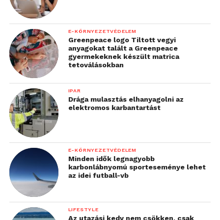
E-KÖRNYEZETVÉDELEM
Greenpeace logo Tiltott vegyi
anyagokat talált a Greenpeace
gyermekeknek készült matrica
tetoválásokban
IPAR
Drága mulasztás elhanyagolni az
elektromos karbantartást
E-KÖRNYEZETVÉDELEM
Minden idők legnagyobb
karbonlábnyomú sporteseménye lehet
az idei futball-vb
LIFESTYLE
Az utazási kedv nem csökken, csak