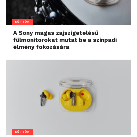
KÜTYÜK
A Sony magas zajszigetelésű
fülmonitorokat mutat be a színpadi
élmény fokozására
KÜTYÜK