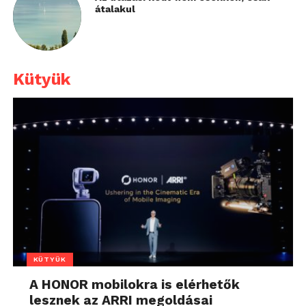
átalakul
Kütyük
KÜTYÜK
A HONOR mobilokra is elérhetők
lesznek az ARRI megoldásai