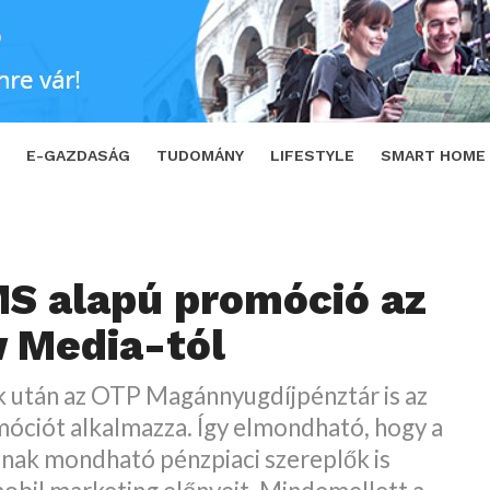
Media-tól
SHARE
TWEET
E-GAZDASÁG
TUDOMÁNY
LIFESTYLE
SMART HOME
S alapú promóció az
 Media-tól
után az OTP Magánnyugdíjpénztár is az
óciót alkalmazza. Így elmondható, hogy a
nak mondható pénzpiaci szereplők is