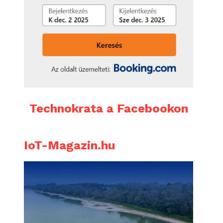
Technokrata a Facebookon
IoT-Magazin.hu