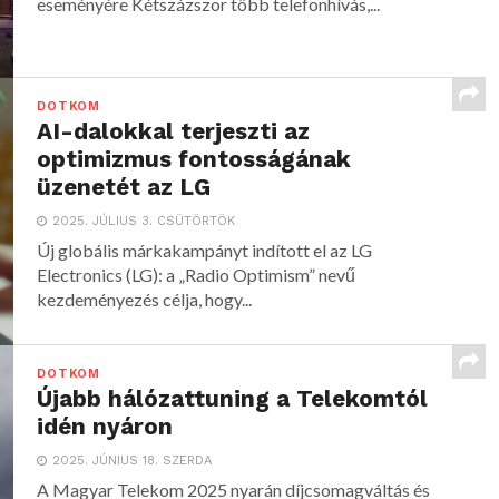
eseményére Kétszázszor több telefonhívás,...
DOTKOM
AI-dalokkal terjeszti az
optimizmus fontosságának
üzenetét az LG
2025. JÚLIUS 3. CSÜTÖRTÖK
Új globális márkakampányt indított el az LG
Electronics (LG): a „Radio Optimism” nevű
kezdeményezés célja, hogy...
DOTKOM
Újabb hálózattuning a Telekomtól
idén nyáron
2025. JÚNIUS 18. SZERDA
A Magyar Telekom 2025 nyarán díjcsomagváltás és