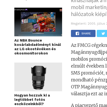
kihasználják a 
mobil marketin
hálózatok kiépí
Megjelent:
2005. július 
SHARE
Az NBA Bounce
kosárlabdaélményt kínál
Az FMCG cégekn
az LG okostévéken és
Magánnyugdíjpé
okosmonitorokon
mobilos promóció
elmúlt években 
SMS promóciót, 
mondható pénzpia
OTP Magánnyugd
választja ezt az 
Hogyan hozzuk ki a
legtöbbet fotós
eszközeinkből?
A piacvezető ma