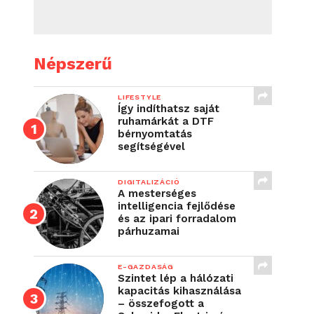
Népszerű
LIFESTYLE
Így indíthatsz saját
ruhamárkát a DTF
bérnyomtatás
segítségével
DIGITALIZÁCIÓ
A mesterséges
intelligencia fejlődése
és az ipari forradalom
párhuzamai
E-GAZDASÁG
Szintet lép a hálózati
kapacitás kihasználása
– összefogott a