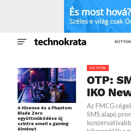
OTP: SMS alapú promóció az IKO New 
KÜTYÜK
DOTKOM
OTP: SM
IKO New
Az FMCG cégek 
A Hisense és a Phantom
SMS alapú prom
Blade Zero
együttműködése új
konzervatívabb
szintre emeli a gaming
élményt