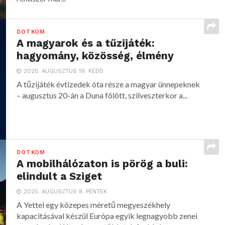
DOTKOM
A magyarok és a tűzijáték:
hagyomány, közösség, élmény
2025. AUGUSZTUS 19. KEDD
A tűzijáték évtizedek óta része a magyar ünnepeknek
– augusztus 20-án a Duna fölött, szilveszterkor a...
DOTKOM
A mobilhálózaton is pörög a buli:
elindult a Sziget
2025. AUGUSZTUS 8. PÉNTEK
A Yettel egy közepes méretű megyeszékhely
kapacitásával készül Európa egyik legnagyobb zenei