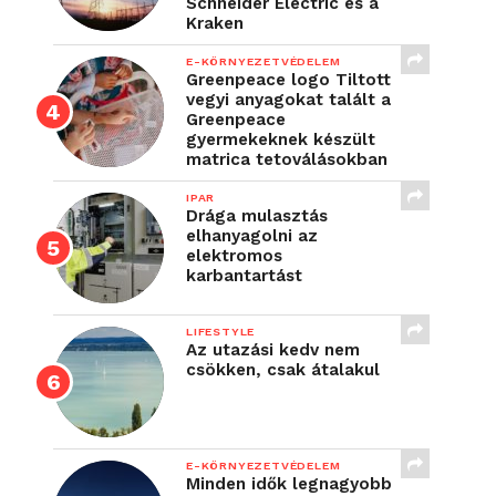
Schneider Electric és a
Kraken
E-KÖRNYEZETVÉDELEM
Greenpeace logo Tiltott
vegyi anyagokat talált a
Greenpeace
gyermekeknek készült
matrica tetoválásokban
IPAR
Drága mulasztás
elhanyagolni az
elektromos
karbantartást
LIFESTYLE
Az utazási kedv nem
csökken, csak átalakul
E-KÖRNYEZETVÉDELEM
Minden idők legnagyobb