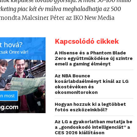
ok kiépülése tovább gyorsítja. A most 50-100 millió
rketing piac két év múlva meghaladhatja az 500
mondta Malcsiner Péter az IKO New Media
Kapcsolódó cikkek
A Hisense és a Phantom Blade
Zero együttműködése új szintre
emeli a gaming élményt
Az NBA Bounce
kosárlabdaélményt kínál az LG
okostévéken és
okosmonitorokon
Hogyan hozzuk ki a legtöbbet
fotós eszközeinkből?
Az LG a gyakorlatban mutatja be
a „gondoskodó intelligenciát” a
CES 2026 kiállításon