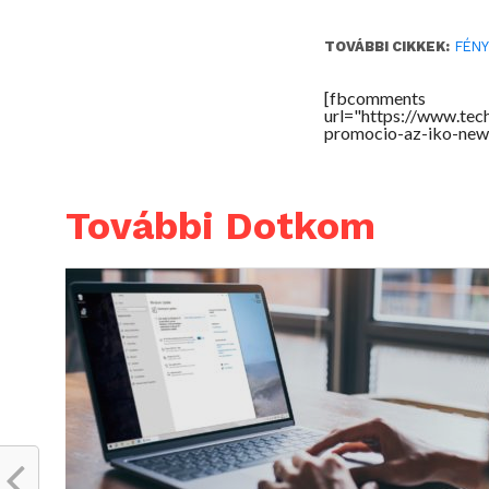
TOVÁBBI CIKKEK:
FÉN
[fbcomments
url="https://www.te
promocio-az-iko-new
További Dotkom