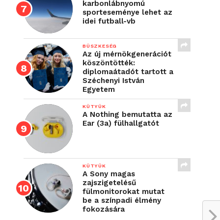
karbonlábnyomú
sporteseménye lehet az
idei futball-vb
BÜSZKESÉG
Az új mérnökgenerációt
köszöntötték:
diplomaátadót tartott a
Széchenyi István
Egyetem
KÜTYÜK
A Nothing bemutatta az
Ear (3a) fülhallgatót
KÜTYÜK
A Sony magas
zajszigetelésű
fülmonitorokat mutat
be a színpadi élmény
fokozására