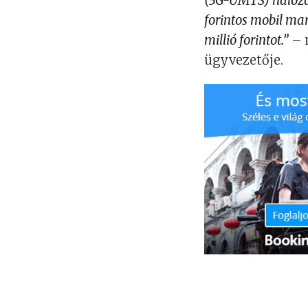
(3G-UMTS) hálózat
forintos mobil ma
millió forintot.”
– 
ügyvezetője.