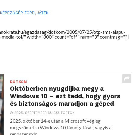
YKÉPEZŐGÉP
,
FORD
,
JÁTÉK
chnokrata.hu/egazdasag/dotkom/2005/07/25/otp-sms-alapu-
-media-tol/" width="800" count="off" num="3" countmsg=""]
DOTKOM
Októberben nyugdíjba megy a
Windows 10 – ezt tedd, hogy gyors
és biztonságos maradjon a géped
2025. SZEPTEMBER 18. CSÜTÖRTÖK
2025. október 14-e után a Microsoft végleg
megszünteti a Windows 10 támogatását, vagyis a
rendszer már...