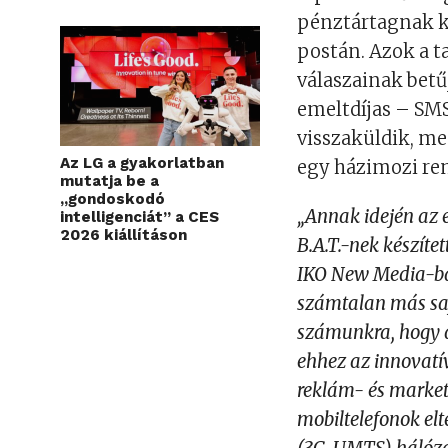
pénztártagnak k
postán. Azok a t
válaszainak betű
emeltdíjas – SMS
visszaküldik, me
Az LG a gyakorlatban
egy házimozi ren
mutatja be a
„gondoskodó
„Annak idején az 
intelligenciát” a CES
2026 kiállításon
B.A.T.-nek készíte
IKO New Media-ban
számtalan más saj
számunkra, hogy a
ehhez az innovatí
reklám- és marketi
mobiltelefonok el