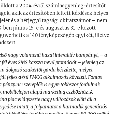
üldött a 2004. évről számlaegyenleg-értesítőt
agok, akik az értesítőben feltett kérdések helyes
jelét és a hétjegyű tagsági okiratszámot – nem
-ben június 15-e és augusztus 31-e között
gnyerhetik a 140 fényképezőgép egyikét, illetve
dszert.
első nagy volumenű hazai interaktív kampányt, – a
tt fél éves SMS kassza nevű promóciót – jelenleg az
 dolgozó szakértői gárda készítette, melyet
át fejlesztésű FMCG alkalmazás követett. Fontos
 pénzpiaci szereplők is egyre többször fordulnak
v, mobiltelefon alapú marketing eszközhöz. A
ng piac világszerte nagy változások előtt áll a
terjedése miatt, a folyamatot a harmadik generációs