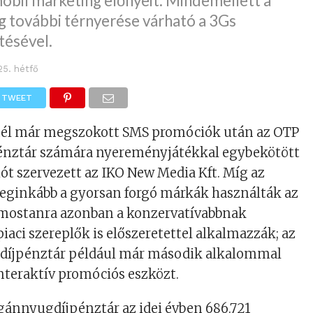
mobil marketing előnyeit. Mindemellett a
g további térnyerése várható a 3Gs
tésével.
25. hétfő
TWEET
él már megszokott SMS promóciók után az OTP
nztár számára nyereményjátékkal egybekötött
t szervezett az IKO New Media Kft. Míg az
leginkább a gyorsan forgó márkák használták az
mostanra azonban a konzervatívabbnak
ci szereplők is előszeretettel alkalmazzák; az
íjpénztár például már második alkalommal
interaktív promóciós eszközt.
gánnyugdíjpénztár az idei évben 686.721