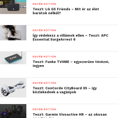
EGYÉB KÜTYÜK
Megemlíteném még a címkeválasztó panelt is, itt
Teszt: LG G5 Friends – Mit ér az élet
különféle címketípusok közül választhatunk, többek
barátok nélkül?
között címek, szállítási információk vagy iktatási
anyagok rendszerzéshez találunk megfelelő méretű
EGYÉB KÜTYÜK
és formájú mintákat.
Így védekezz a villámok ellen – Teszt: APC
Essential SurgeArrest 6
Ha mozgóképen is kíváncsi vagy a Leitz ICON-ra,
nézd meg ezt a videót:
EGYÉB KÜTYÜK
Videólejátszó
Teszt: Funke TV4ME – egyszerűen tévézni,
ingyen
EGYÉB KÜTYÜK
Teszt: ConCorde CityBoard X5 – így
közlekednek a vagányok
EGYÉB KÜTYÜK
Teszt: Garmin Vivoactive HR – az okosan
00:00
00:53