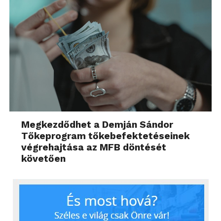
Megkezdődhet a Demján Sándor
Tőkeprogram tőkebefektetéseinek
végrehajtása az MFB döntését
követően