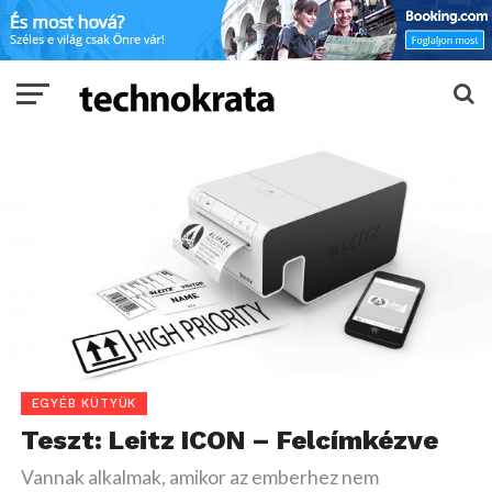
EGYÉB KÜTYÜK
Teszt: Leitz ICON – Felcímkézve
Vannak alkalmak, amikor az emberhez nem