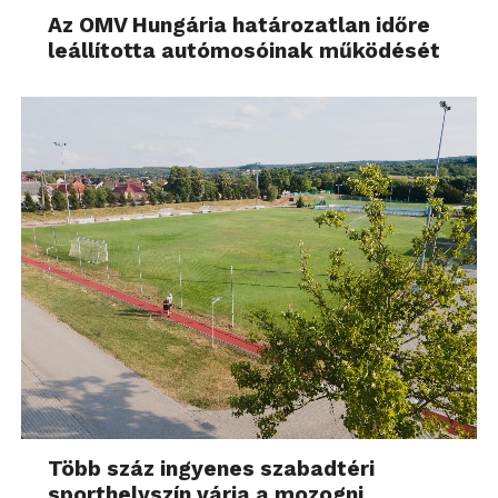
Az OMV Hungária határozatlan időre
leállította autómosóinak működését
Több száz ingyenes szabadtéri
sporthelyszín várja a mozogni