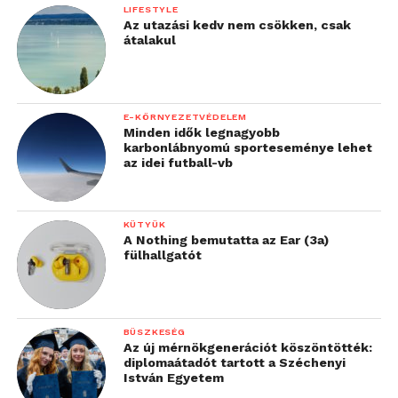
LIFESTYLE
Az utazási kedv nem csökken, csak
átalakul
E-KÖRNYEZETVÉDELEM
Minden idők legnagyobb
karbonlábnyomú sporteseménye lehet
az idei futball-vb
KÜTYÜK
A Nothing bemutatta az Ear (3a)
fülhallgatót
BÜSZKESÉG
Az új mérnökgenerációt köszöntötték:
diplomaátadót tartott a Széchenyi
István Egyetem