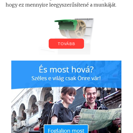
hogy ez mennyire leegyszerűsítené a munkáját.
TOVÁBB
Ő ugyanis (többek között) az irodai anyagok
rendszerezésével is foglalkozik, így folyamatosan
külön-külön címkékkel látja el a hozzá érkező
dokumentumokat. Nos, neki nagy könnyebbség,
hogy a cetliket nem kell kézzel, egyesével
feliratozni, hanem mostantól gyorsan kinyomtathat
több címkét, amiket aztán az egyes mappák szélére