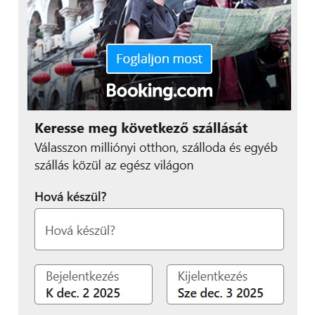
rohan mindenki majd a boltba a Leitz modelljéért,
akiknek viszont elnyerte a tetszését a készülék, az
örülhet, hiszen nem is vészesen drága termékről
van szó. Az ICON egyetlen példányáért ugyanis 50
ezer forint körüli árat kell fizetni bolttól függően, ez
pedig ahhoz mérten, hogy mennyire kompakt és
hatékony eszközről van szó, egyáltalán nem túlzás.
Az biztos, hogy nem kell mindenkinek, de aki
beruház rá, az nem fog csalódni az újdonságban!