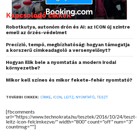
ragasztva megkönnyíti a keresgélést.
Persze
nemcsak papírok, de lemezek, dobozok vagy más,
Kapcsolódó cikkek
többé-kevésbé egyforma tárgyak raktározásakor is
Robotkutya, autonóm drón és AI: az ICON új szintre
jól jöhet, ha meg tudjuk jelölni, hogy mi is van
emeli az őrzés-védelmet
bennük.
Precízió, tempó, megbízhatóság: hogyan támogatja
Ahogyan már említettem, az ismerősöm volt a
a korszerű címkeadagoló a versenyelőnyt?
“tesztalany”, akivel kipróbáltam élesben a Leitz
Hogyan illik bele a nyomtatás a modern irodai
ICON-t. Az egész röviddel azután történt, hogy a
környezetbe?
futár meghozta a terméket, tehát még én sem
voltam teljesen képben, így gyakorlatilag a gyártón
Mikor kell színes és mikor fekete-fehér nyomtató?
állt, hogy az első benyomás pozitív lesz-e.
TOVÁBBI CIKKEK:
CÍMKE
,
ICON
,
LEITZ
,
NYOMTATÓ
,
TESZT
Gyors beállítás
[fbcomments
Valószínűleg az alcím már sejteti, hogy az eszköz
url="https://www.technokrata.hu/tesztek/2016/10/24/teszt-
leitz-icon-felcimkezve/" width="800" count="off" num="3"
első beállítása nem volt túlságosan bonyolult. Azt
countmsg=""]
már tudtam, hogy WiFi képes eszközről van, így az