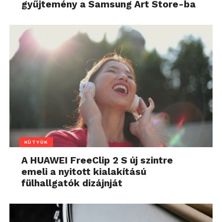
gyűjtemény a Samsung Art Store-ba
KÜTYÜK
A HUAWEI FreeClip 2 S új szintre
emeli a nyitott kialakítású
fülhallgatók dizájnját