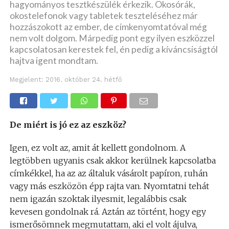
hagyományos tesztkészülék érkezik. Okosórák,
okostelefonok vagy tabletek teszteléséhez már
hozzászokott az ember, de címkenyomtatóval még
nem volt dolgom. Márpedig pont egy ilyen eszközzel
kapcsolatosan kerestek fel, én pedig a kíváncsiságtól
hajtva igent mondtam.
Megjelent:
2016. október 24. hétfő
De miért is jó ez az eszköz?
Igen, ez volt az, amit át kellett gondolnom. A
legtöbben ugyanis csak akkor kerülnek kapcsolatba
címkékkel, ha az az általuk vásárolt papíron, ruhán
vagy más eszközön épp rajta van. Nyomtatni tehát
nem igazán szoktak ilyesmit, legalábbis csak
kevesen gondolnak rá. Aztán az történt, hogy egy
ismerősömnek megmutattam, aki el volt ájulva,