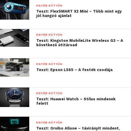
ugyanis rontja az apró eszközről alkotott képet.
EGYÉB KÜTYÜK
Teszt: FlexSMART X2 Mini – Több mint egy
Persze ezen lehet javítani, hiszen az ICON-hoz a
jól hangzó ajánlat
gyártó egy opcionális akkumulátort is készített,
ezzel legfeljebb 12 órán át nyomtathatunk.
EGYÉB KÜTYÜK
Teszt: Kingston MobileLite Wireless G3 – A
következő útitársad
EGYÉB KÜTYÜK
Teszt: Epson L565 – A festék csodája
EGYÉB KÜTYÜK
Teszt: Huawei Watch – Stílus mindenek
felett
Villámsebességű nyomtatás
Amennyiben túl vagyunk az eszköz elhelyezésén és
EGYÉB KÜTYÜK
a megfelelő patron behelyezésén, úgy
Teszt: Orvibo Allone – távirányít mindent,