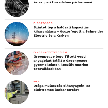
és az ipari forradalom párhuzamai
E-GAZDASÁG
Szintet lép a hálózati kapacitás
kihasználása – összefogott a Schneider
Electric és a Kraken
E-KÖRNYEZETVÉDELEM
Greenpeace logo Tiltott vegyi
anyagokat talált a Greenpeace
gyermekeknek készült matrica
tetoválásokban
IPAR
Drága mulasztás elhanyagolni az
elektromos karbantartást