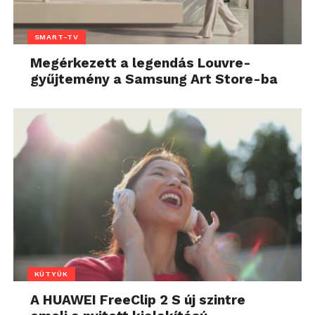
SMART-TV
Megérkezett a legendás Louvre-
gyűjtemény a Samsung Art Store-ba
KÜTYÜK
A HUAWEI FreeClip 2 S új szintre