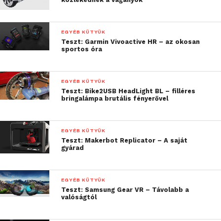
természetesen egy USB-OTG szabványt támogató
androidos okostelefonnal is. Mivel nem
EGYÉB KÜTYÜK
merevlemezről, hanem egy SSD-ről van szó, ezért
Teszt: Garmin Vivoactive HR – az okosan
alapelvárás volt a villámgyors sebesség.
sportos óra
EGYÉB KÜTYÜK
Teszt: Bike2USB HeadLight BL – filléres
bringalámpa brutális fényerővel
EGYÉB KÜTYÜK
Teszt: Makerbot Replicator – A saját
gyárad
EGYÉB KÜTYÜK
Talán nem meglepő, hogy ezt a készülék simán
Teszt: Samsung Gear VR – Távolabb a
valóságtól
hozza, a méréseim szerint olvasáskor maximum 425
MB/s-os, míg íráskor 282 MB/s-os sebességet