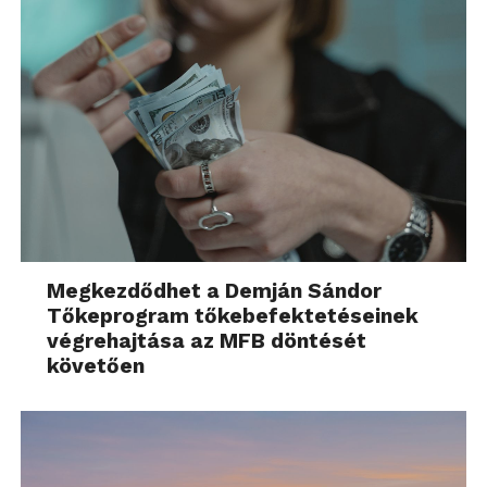
Megkezdődhet a Demján Sándor
Tőkeprogram tőkebefektetéseinek
végrehajtása az MFB döntését
követően