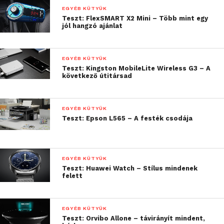
hozott a T3-as. Ez megegyezik a Samsung
EGYÉB KÜTYÜK
ígéreteivel, a dél-koreai gyártó a dobozon maximum
Teszt: FlexSMART X2 Mini – Több mint egy
jól hangzó ajánlat
450 MB/s-os olvasási sebességet ígér, amit
megfelelő nap-hold állás során nem is tartok
elképzelhetetlennek. Persze ehhez az is kell, hogy
EGYÉB KÜTYÜK
USB 3.0-ás csatlakozóra kössük rá, ellenkező esetben
Teszt: Kingston MobileLite Wireless G3 – A
következő útitársad
be kell érnünk a jelentősen lassabb USB 2.0
sebességével.
EGYÉB KÜTYÜK
Teszt: Epson L565 – A festék csodája
EGYÉB KÜTYÜK
Teszt: Huawei Watch – Stílus mindenek
felett
EGYÉB KÜTYÜK
Teszt: Orvibo Allone – távirányít mindent,