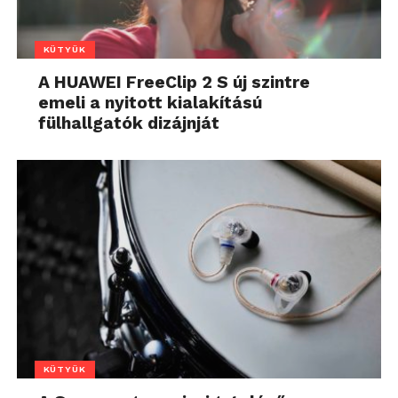
KÜTYÜK
A HUAWEI FreeClip 2 S új szintre
emeli a nyitott kialakítású
fülhallgatók dizájnját
KÜTYÜK