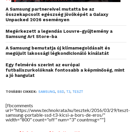
méretű, alig 51 grammos készülékházba.
A Samsung partnereivel mutatta be az
Hovatovább, a nálunk járt verzión túl elérhető még
összekapcsolt egészség jövőképét a Galaxy
Unpacked 2026 eseményen
250 GB-os, 1 TB-os és 2 TB-os verzióban is, azoknak
akiknek gyors és nagyméretű tárolóra van
Megérkezett a legendás Louvre-gyűjtemény a
szükségük.
Samsung Art Store-ba
A Samsung bemutatja új klímamegoldásait és
megújult lakossági légkondicionáló kínálatát
Egy felmérés szerint az európai
futballszurkolóknak fontosabb a képminőség, mint
a jó hangulat
TOVÁBBI CIKKEK:
SAMSUNG
,
SSD
,
T3
,
TESZT
[fbcomments
Papiron az SSD 58 mm széles, 74 mm hosszú és 10,5
url="https://www.technokrata.hu/tesztek/2016/03/29/teszt-
mm vastag. Talán ennél is érzékletesebb, ha azt
samsung-portable-ssd-t3-kicsi-a-bors-de-eros/"
width="800" count="off" num="3" countmsg=""]
mondom, hogy a vastagsága megegyezik egy CD
tokéval míg a mérete a negyede egy ilyen tartóénak.