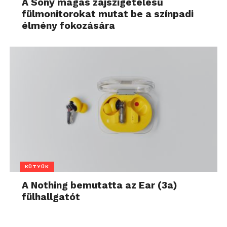
A Sony magas zajszigetelésű
fülmonitorokat mutat be a színpadi
élmény fokozására
KÜTYÜK
A Nothing bemutatta az Ear (3a)
fülhallgatót