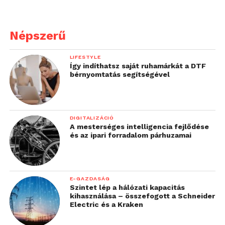
Népszerű
LIFESTYLE
Így indíthatsz saját ruhamárkát a DTF
bérnyomtatás segítségével
DIGITALIZÁCIÓ
A mesterséges intelligencia fejlődése
és az ipari forradalom párhuzamai
E-GAZDASÁG
Szintet lép a hálózati kapacitás
kihasználása – összefogott a Schneider
Electric és a Kraken