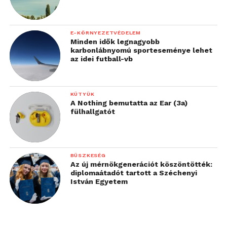
E-KÖRNYEZETVÉDELEM
Minden idők legnagyobb
karbonlábnyomú sporteseménye lehet
az idei futball-vb
KÜTYÜK
A Nothing bemutatta az Ear (3a)
fülhallgatót
BÜSZKESÉG
Az új mérnökgenerációt köszöntötték:
diplomaátadót tartott a Széchenyi
István Egyetem