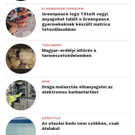
E-KÖRNYEZETVÉDELEM
Greenpeace logo Tiltott vegyi
anyagokat talált a Greenpeace
gyermekeknek készült matrica
tetoválásokban
TUDOMÁNY
Magyar–erdélyi áttörés a
természetvédelemben
IPAR
Drága mulasztás elhanyagolni az
elektromos karbantartást
LIFESTYLE
Az utazási kedv nem csökken, csak
átalakul