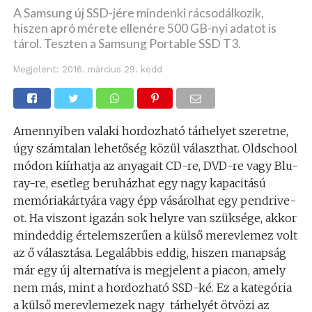
A Samsung új SSD-jére mindenki rácsodálkozik,
hiszen apró mérete ellenére 500 GB-nyi adatot is
tárol. Teszten a Samsung Portable SSD T3.
Megjelent:
2016. március 29. kedd
Amennyiben valaki hordozható tárhelyet szeretne,
úgy számtalan lehetőség közül választhat. Oldschool
módon kiírhatja az anyagait CD-re, DVD-re vagy Blu-
ray-re, esetleg beruházhat egy nagy kapacitású
memóriakártyára vagy épp vásárolhat egy pendrive-
ot. Ha viszont igazán sok helyre van szüksége, akkor
mindeddig értelemszerűen a külső merevlemez volt
az ő választása. Legalábbis eddig, hiszen manapság
már egy új alternatíva is megjelent a piacon, amely
nem más, mint a hordozható SSD-ké. Ez a kategória
a külső merevlemezek nagy tárhelyét ötvözi az