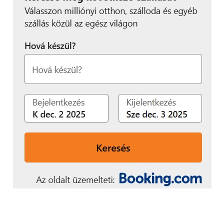
használ és van otthon egy olcsón megvásárolt 1 TB-
os külső merevlemeze.