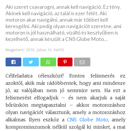
Aki szeret csavarogni, annak kell navigáció. Ez tény.
Akinek kell navigáció, az talál is ezer félét. Aki
motoron akar navigálni, annak már többet kell
keresgélni. Aki pedig olyan navigációt szeretne, ami
motoron is jól használható, vízálló és kesztyűben is
kezelhető, annak készült a CNS Globe Moto…
Megjelent:
2015. július 13. hétfő
Célfeladatra céleszközt! Fontos felismerés ez
azoktól, akik már rádöbbentek, hogy ami mindenre
jó, az valójában nem jó semmire sem. Ha ezt a
felismerést elfogadjuk – és nem akarjuk a saját
bőrünkön megtapasztalni – akkor motorozáshoz
olyan navigációt választunk, amely a motorozáshoz
alkalmas. Ilyen eszköz a
CNS Globe Moto
, amely
kompromisszumok nélkül szolgál ki minket, a mai