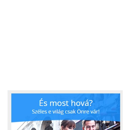
A CNS Globe Moto fekete-szürke és fekete-narancs
színekben kapható, mindkettő nagyon szép és
ízléses. Nálunk a fekete-szürke változat járt, amelyet
iGO8 szoftverrel teszteltünk. A megtett kilométerek
alatt egyetlen kellemetlenség volt csak, mégpedig
az, hogy a bekapcsoló gomb nagyon el van
süllyesztve, így kesztyűben nem lehet bekapcsolni a
készüléket, de csupasz kézzel is elég nehéz. A tartó
hátlapján szerencsére találtunk egy kis ceruzát,