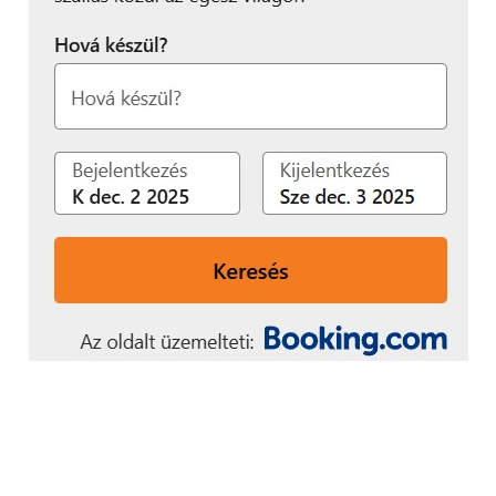
sem nagyon fogunk találkozni, hiszen motorozás
közben főleg a navigáció fog menni.
Ha mégis szeretnénk ezen kívül másra is használni,
akkor multimédia terén zenelejátszó, filmnéző és
képnézegető alkalmazást kapunk alapból, de
könyvolvasó is van, na meg játékok (Link, Boxman,
Gobang, Othello és Snake), ezekkel jól el lehet ütni