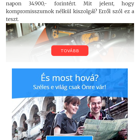
napon 34.900,- forintért. Mit jelent, hogy
kompromisszumok nélkül kiszolgál? Erről szól ez a
teszt.
TOVÁBB
Amikor ifjú voltam és bohó, én magam is
motoroztam. Aztán az élet úgy hozta, hogy leszálljak
a két kerékről, de nem volt ez olyan régen, s így
nagyon jól emlékszem a nagy túrákra. Amikor az
ember beleindult a nagyvilágba és csak a szél volt,