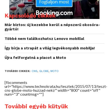
az út és mi. És emlékszem a nagy eltévedésekre,
amiket azért kihagytam volna szívesen a kalandból.
Kapcsolódó cikkek
Persze lehetett akkoriban is navigálni, de ehhez
minimum meg kellett állni, egy bonyolultabb
Már biztos: új kezekbe kerül a népszerű okosóra-
művelethez félre is kellett húzódni. Na, ezeket a
gyártó!
megállásokat és félrehúzódásokat, na meg ezeket az
Többé nem találkozhatsz Lenovo mobillal
eltévedéseket csökkenti minimálisra egy olyan
navigációs eszköz, amely motorozás közben is jól
Így bírja a strapát a világ legvékonyabb mobilja!
kezelhető, jól látható és bírja az időjárás
Újra felforgatná a piacot a Moto
viszontagságait is.
TOVÁBBI CIKKEK:
CNS
,
GLOBE
,
MOTO
[fbcomments
url="https://www.technokrata.hu/tesztek/2015/07/13/teszt-
cns-globe-moto-huzzad-neki/" width="800" count="off"
num="3" countmsg=""]
További egyéb kütyük