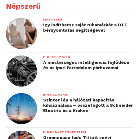
az időt, ha eső miatt félreállunk például. Az
Népszerű
alkalmazások közül jól jöhet a számológép, a naptár
és az átváltó program. Ez utóbbival mindenféle
LIFESTYLE
mértékegységből tudunk mindenféle
Így indíthatsz saját ruhamárkát a DTF
bérnyomtatás segítségével
mértékegységre váltani, ami jól jön az angolszász
országokban történő kalandozásokkor.
DIGITALIZÁCIÓ
A mesterséges intelligencia fejlődése
és az ipari forradalom párhuzamai
E-GAZDASÁG
Szintet lép a hálózati kapacitás
kihasználása – összefogott a Schneider
Electric és a Kraken
A beállításokban örömmel látjuk, hogy a készüléken
E-KÖRNYEZETVÉDELEM
Greenpeace logo Tiltott vegyi