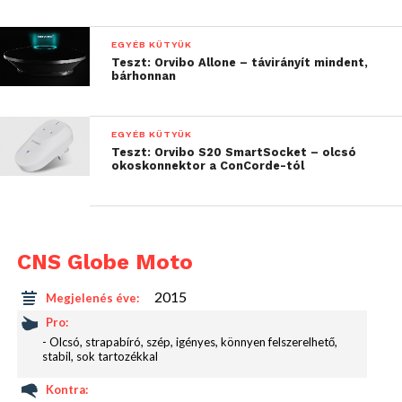
EGYÉB KÜTYÜK
Teszt: Orvibo Allone – távirányít mindent,
bárhonnan
EGYÉB KÜTYÜK
Teszt: Orvibo S20 SmartSocket – olcsó
Áramellátás? A CNS Globe Moto szivargyújtóról,
okoskonnektor a ConCorde-tól
vagy a motor elektromos rendszerére közvetlenül
rákötve táplálható meg. Mindkettő adapter
(elektronikával és csatlakozókkal) a dobozban
érkezik, mint tartozék. Minden csatlakozó vízálló
CNS Globe Moto
kivitel, a beázás a legnagyobb esőben is kizárt. Ha a
készüléket autóban akarjuk használni, jól jöhet a
2015
Megjelenés éve:
pluszban kapott tapadókorongos tartó is, amelyet az
Pro:
ablaküvegre tudunk egy mozdulattal tapasztani.
- Olcsó, strapabíró, szép, igényes, könnyen felszerelhető,
stabil, sok tartozékkal
Stabil, mint a szikla, bár kicsit rövid a tartó karja így
nagyobb autókban gondolkodni kell az
Kontra: