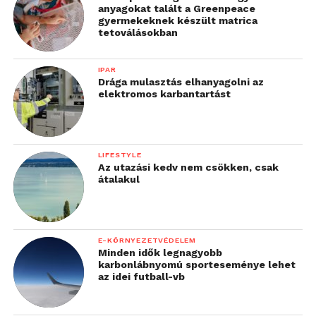
van FM transmitter, ezzel a készülék hangja egy
anyagokat talált a Greenpeace
előre beállított frekvenciára kilőhető, amit például
gyermekeknek készült matrica
tetoválásokban
mobiltelefonnal és egy headsettel a fülünkre is
küldhetünk a bukósisak alá. Ezzel tudunk menet
IPAR
közben zenét hallgatni, de a navigáció utasításai is
Drága mulasztás elhanyagolni az
megérkeznek a fülünkre. Ugyancsak a
elektromos karbantartást
beállításokban örülünk annak, hogy a háttérvilágítás
eszetlen erősségekig feltolható és állandóan
bekapcsolva tartható, ami folyamatos töltés mellett
LIFESTYLE
jól jön.
Az utazási kedv nem csökken, csak
átalakul
E-KÖRNYEZETVÉDELEM
Minden idők legnagyobb
karbonlábnyomú sporteseménye lehet
az idei futball-vb