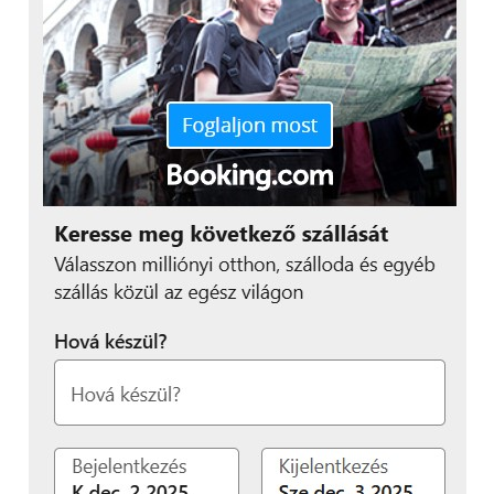
amivel ez a probléma is megoldható. Ha már
bekapcsoltuk viszont, onnantól kesztyűben is jól
kezelhető.
Kiknek és mire ajánlanám? Motorosoknak
mindenképpen, mert vízálló, stabil, gyors, jól
használható és minőségi szolgáltatásokat nyújt.
Nagy túrákra bicikliseknek is ajánlom, mert saját
akksiról is elmegy úgy 3 órát, de egy táskában