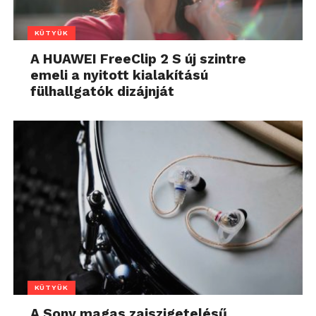
KÜTYÜK
A HUAWEI FreeClip 2 S új szintre
emeli a nyitott kialakítású
fülhallgatók dizájnját
KÜTYÜK
A Sony magas zajszigetelésű