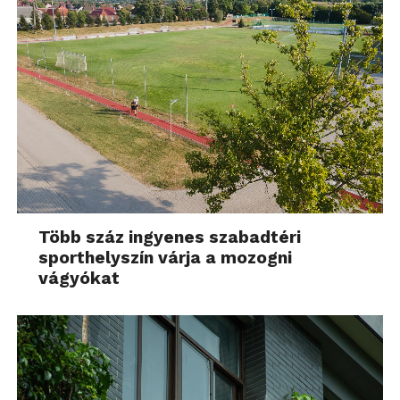
Több száz ingyenes szabadtéri
sporthelyszín várja a mozogni
vágyókat