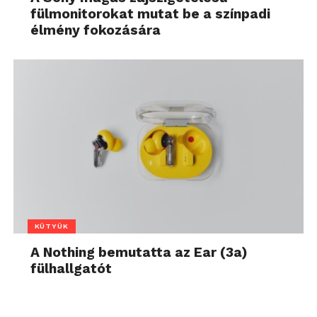
fülmonitorokat mutat be a színpadi
élmény fokozására
KÜTYÜK
A Nothing bemutatta az Ear (3a)
fülhallgatót