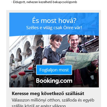
elhelyezésről.
- Eldugott, nehezen kezelhető bekapcsológomb
Hardver és oprendszer? 2015-ben talán szokatlan a
rezisztív, azaz nyomásra érzékelős kijelző, de a
kesztyűs használatra ez a legalkalmasabb. Szintén
kis időutazás a Windows CE 6.0 oprendszer is, de
számos szoftvert találunk, amely ezen szépen elfut,
így problémát nem okoz. Az oprendszerrel amúgy