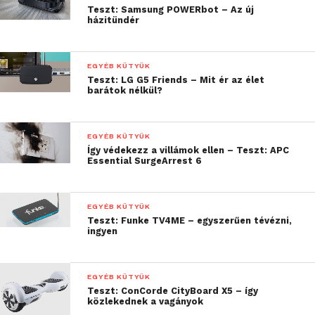
Teszt: Samsung POWERbot – Az új
házitündér
EGYÉB KÜTYÜK
Teszt: LG G5 Friends – Mit ér az élet
barátok nélkül?
A felszerelhetőség és az elhelyezhetőség? Egész
vékonytól egészen vastag kormányig állítható a
bilincs, amely egyik oldalról nyílik, így az állítás
EGYÉB KÜTYÜK
gyors, hiszen egy csavart kell csak buherálni, nem
Így védekezz a villámok ellen – Teszt: APC
Essential SurgeArrest 6
kettőt. A csavaron kézzel is jól megfogható műanyag
anya van, így szerszám nem kell a felhelyezéshez.
Ennek ellenére olyan erősen meghúzható, amely a
EGYÉB KÜTYÜK
legnagyobb rázkódásnál sem lazul le.
Teszt: Funke TV4ME – egyszerűen tévézni,
ingyen
EGYÉB KÜTYÜK
Teszt: ConCorde CityBoard X5 – így
közlekednek a vagányok