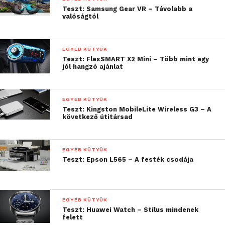
Teszt: Samsung Gear VR – Távolabb a
valóságtól
EGYÉB KÜTYÜK
Teszt: FlexSMART X2 Mini – Több mint egy
jól hangzó ajánlat
A tartóba a készülék egy mozdulattal behelyezhető,
de gondoltak azokra is, akik attól félnek, hogy
EGYÉB KÜTYÜK
menet közben kiesik, leesik és összetörik. Ezért
Teszt: Kingston MobileLite Wireless G3 – A
helyeztek el a hátlapra egy menetes megoldást,
következő útitársad
amivel a készülék bepattintás után csavarral is
rögzíthető. Így kizárt dolog, hogy bármikor kiessen a
EGYÉB KÜTYÜK
tartóból. Természetesen ehhez a rögzítéshez sem
Teszt: Epson L565 – A festék csodája
kell szerszám, kézzel megoldható.
EGYÉB KÜTYÜK
Teszt: Huawei Watch – Stílus mindenek
felett