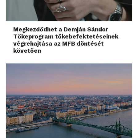
Megkezdődhet a Demján Sándor
Tőkeprogram tőkebefektetéseinek
végrehajtása az MFB döntését
követően