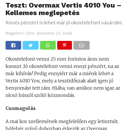
Teszt: Overmax Vertis 4010 You –
Kellemes meglepetés
Kevés pénzért is lehet már jó okostelefont vásárolni.
Megjelent:
2014. december 23. kedd
Okostelefont venni 25 ezer forintos áron nem
kunszt. Jó okostelefont venni ennyi pénzért, na az
már kihívás! Pedig ennyiért már a miénk lehet a
Vertis 4010 You, mely a tesztidőszak alatt igen jó
benyomást tett rám. Hiába, van amikor nem igaz az
olcsó húsról szóló közmondás.
Csomagolás
A mai kor szellemének megfelelően egy letisztult,
hófehér színű dobozban érkezik az Overmax