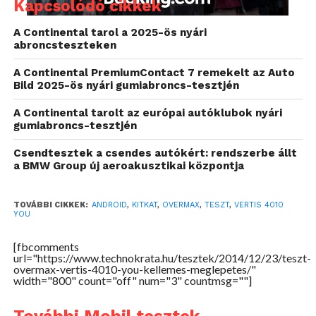
Kapcsolódó cikkek
A Continental tarol a 2025-ös nyári
A kék, citromsárga, lila és rózsaszín színben
abroncsteszteken
pompázó négyesből bizonyára mindenki megtalálja
A Continental PremiumContact 7 remekelt az Auto
a számára leginkább tetsző darabot. Jó hír, hogy ezek
Bild 2025-ös nyári gumiabroncs-tesztjén
túl még egy gumi tok is a repertoár része, így a
A Continental tarolt az európai autóklubok nyári
csillogó hátlap sokáig fényes marad.
gumiabroncs-tesztjén
Külső
Csendtesztek a csendes autókért: rendszerbe állt
a BMW Group új aeroakusztikai központja
25 ezer forintért badarság lenne extrém formai
megoldásokat várni, de azért a ronda külső így is
TOVÁBBI CIKKEK:
ANDROID
,
KITKAT
,
OVERMAX
,
TESZT
,
VERTIS 4010
elriaszthatja a vásárlókat. A Vertis 4010 You ezért egy
YOU
jellegtelen, de kétségtelenül időtálló formatervet
[fbcomments
kapott. Az előlapot a 4”-es, IPS képernyő foglalja el,
url="https://www.technokrata.hu/tesztek/2014/12/23/teszt-
az egység 480 x 800 pixeles felbontással bír.
overmax-vertis-4010-you-kellemes-meglepetes/"
width="800" count="off" num="3" countmsg=""]