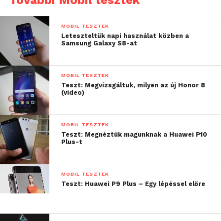
További Mobil tesztek
MOBIL TESZTEK
Leteszteltük napi használat közben a
Samsung Galaxy S8-at
MOBIL TESZTEK
Teszt: Megvizsgáltuk, milyen az új Honor 8
(video)
MOBIL TESZTEK
A technológia hatására a betekintési szög megfelelő,
Teszt: Megnéztük magunknak a Huawei P10
Plus-t
a színeket azonban egy kicsit fakónak találtam.
Hiába, ennyi pénzből nem lehet csodákat várni.
Alább az androidos érintőgombokra lehetünk
MOBIL TESZTEK
figyelmesek, felül pedig a VGA felbontású előlapi
Teszt: Huawei P9 Plus – Egy lépéssel előre
kamerát és a hangszórót találjuk. Bal oldalra került a
hangerőállító gomb, míg a bekapcsolást a jobb