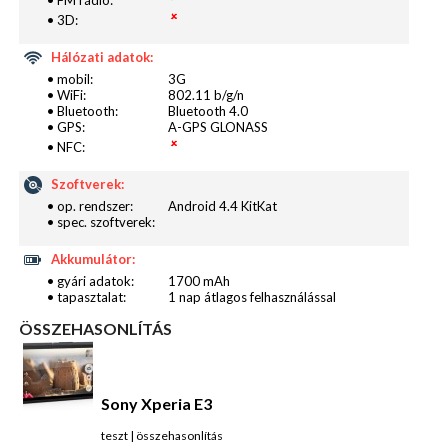
• FM rádió:
• 3D:
Hálózati adatok:
• mobil:
3G
• WiFi:
802.11 b/g/n
• Bluetooth:
Bluetooth 4.0
• GPS:
A-GPS GLONASS
• NFC:
Szoftverek:
• op. rendszer:
Android 4.4 KitKat
• spec. szoftverek:
Akkumulátor:
• gyári adatok:
1700 mAh
• tapasztalat:
1 nap átlagos felhasználással
ÖSSZEHASONLÍTÁS
Sony Xperia E3
Ezen túl még számtalan szoftver helyet kapott a
teszt
|
összehasonlítás
repertoárban, azonban legnagyobb sajnálatomra