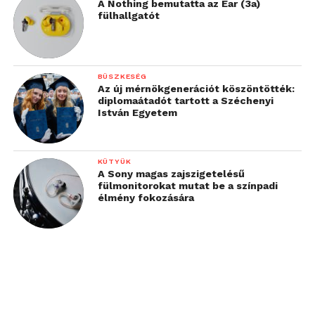
A Nothing bemutatta az Ear (3a)
fülhallgatót
BÜSZKESÉG
Az új mérnökgenerációt köszöntötték:
diplomaátadót tartott a Széchenyi
István Egyetem
KÜTYÜK
A Sony magas zajszigetelésű
fülmonitorokat mutat be a színpadi
élmény fokozására