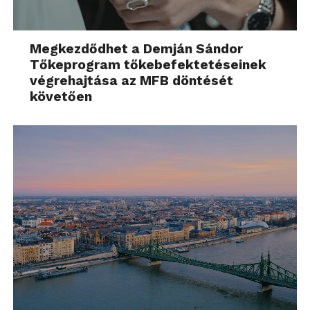
Megkezdődhet a Demján Sándor
Tőkeprogram tőkebefektetéseinek
végrehajtása az MFB döntését
követően