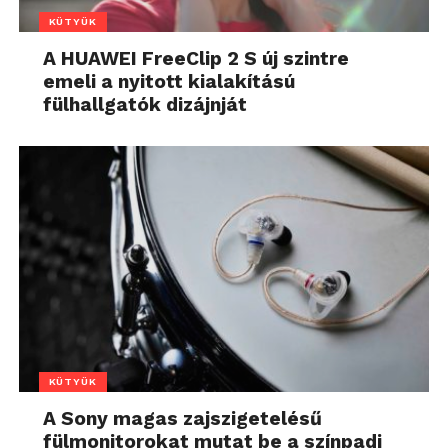
KÜTYÜK
A HUAWEI FreeClip 2 S új szintre
emeli a nyitott kialakítású
fülhallgatók dizájnját
KÜTYÜK
A Sony magas zajszigetelésű
fülmonitorokat mutat be a színpadi