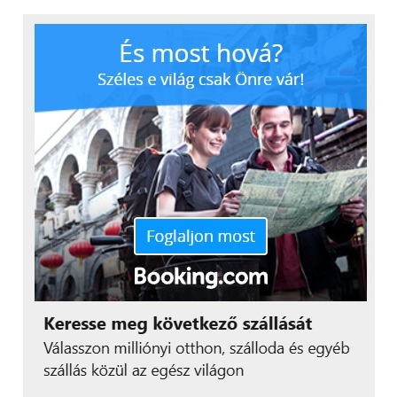
ezek nagy része sajnos lengyel, az általam próbált
példány ugyanis a gyártó hazájából érkezett.
Szerencsére a gyári Google megoldások sem
maradtak ki, így van Play Áruház, Gmail, böngésző és
Google Earth is.
Multimédia
Ahogy azt a külsőt taglaló szekcióban is említettem,
a hátlapon egy 8 megapixeles, LED villanóval
felszerelt kamera került elhelyezésre. A tesztidőszak
alatt elég mostoha körülmények uralkodtak,
legalábbis ami az időjárást illeti, így sajnos nem volt
lehetőségem optimális körülmények között
kipróbálni az Overmax újdonságát. A zajosodás így
egyáltalán nem meglepő, sajnos egy ennyire olcsó
modellben gyakran spórolnak a kamerán. Azért nem
maradt ki a HDR mód és az arcfelismerés sem, illetve