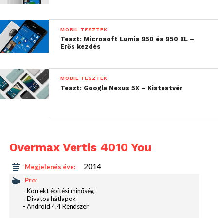
MOBIL TESZTEK
Teszt: Microsoft Lumia 950 és 950 XL –
Erős kezdés
MOBIL TESZTEK
Teszt: Google Nexus 5X – Kistestvér
Overmax Vertis 4010 You
2014
Megjelenés éve:
Az Overmax fejlesztői nem vitték túlzásba a szoftver
kinézetét, így a Google által elkészített formai
Pro:
- Korrekt építési minőség
megoldások néznek velünk farkasszemet. Annál
- Divatos hátlapok
inkább meglepő, hogy mennyi szoftverrel
- Android 4.4 Rendszer
találkozunk. Van itt virusírtó az Avast személyében,