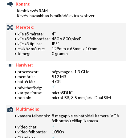
Kontra:
dokumentumkezelő a Kingston Office és a
- Kicsit kevés RAM
QuickOffice képében, illetve videólejátszó is ezt a
- Kevés, hazánkban is működő extra szoftver
kategóriát az n7player képviseli.
Méretek:
• kijelző mérete:
4"
• kijelző felbontása:
480 x 800 pixel"
• kijelző típusa:
IPS"
• eszköz mérete:
129mm x 65mm x 10mm
• tömeg:
0 gramm
Hardver:
• processzor:
négymagos, 1,3 GHz
• memória:
512 MB
• háttértár:
4 GB
• bővíthetőség:
• kártya típusa:
microSDHC
• portok:
microUSB, 3,5 mm jack, Dual SIM
Multimédia:
• kamera felbontás:
8 megapixeles hátoldali kamera, VGA
felbontású előlapi kamera
• video chat:
• video felbontás:
1080p