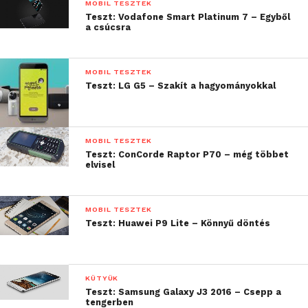
oldalon tehetjük meg. Itt kapott helyet a microUSB
MOBIL TESZTEK
csatlakozó is, míg a fülhallgatónkat a tetőn lévő
Teszt: Vodafone Smart Platinum 7 – Egyből
a csúcsra
portba dugatjuk be.
MOBIL TESZTEK
Teszt: LG G5 – Szakít a hagyományokkal
MOBIL TESZTEK
Teszt: ConCorde Raptor P70 – még többet
elvisel
MOBIL TESZTEK
Teszt: Huawei P9 Lite – Könnyű döntés
A hátlapon a 8 megapixeles kamerára és az Overmax
KÜTYÜK
Teszt: Samsung Galaxy J3 2016 – Csepp a
logóra lehetünk figyelmesek, illetve a hangszóró
tengerben