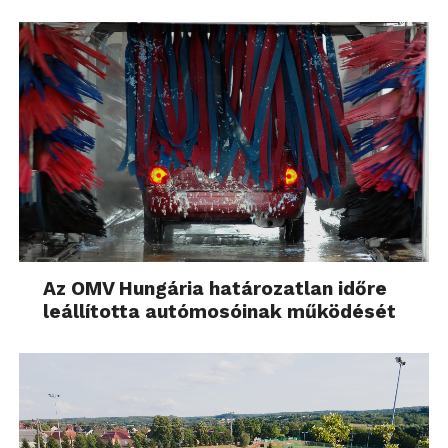
Az OMV Hungária határozatlan időre
leállította autómosóinak működését