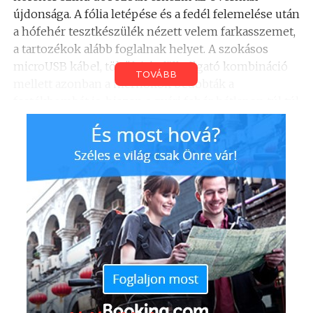
újdonsága. A fólia letépése és a fedél felemelése után
a hófehér tesztkészülék nézett velem farkasszemet,
a tartozékok alább foglalnak helyet. A szokásos
microUSB kábel, töltőfej és fülhallgató kombináció
TOVÁBB
mellett azonban a mérnökök bedobták a
festékbombát is, hiszen a gyári fehér hátlapon túl túl
még négy, igen feltűnő színű kiegészítő is bekerült a
csomagolásba.