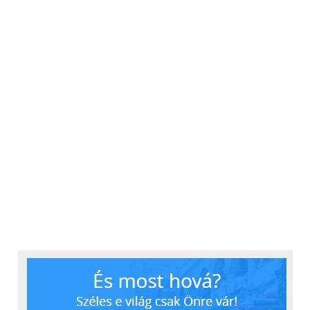
kártyával tovább bővíthetjük a tárhelyünket, illetve
akár FM rádiót is hallgathatunk.
Adatkommunikáció
A Vertis Braver kétkártyás működésre is képes, így
akár céges kártyával is használhatjuk, úgy, hogy
közben a családi hívásokat is elintézhetjük. Ezen túl
nem maradt ki a 3G modem és a GPS sem, tehát a
túrázás során sem leszünk elvágva a külvilágtól. A
2400 mAh-es akkumulátor körülbelül 2 napig bírja
egy töltéssel, persze visszafogott használattal azért
tovább is húzhatjuk.
Végítélet
Az IP68-as minősítés, a masszív készülékház és a
kétmagos processzor első látásra igazi megavétellé
teszi a Vertis Braver-t, azonban a szoftveres