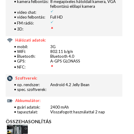
• kamera felbontás:
8 megapixeles hátoldali kamera, VGA
felbontású előlapi kamera
• video chat:
• video felbontás:
Full HD
• FM rádió:
• 3D:
Hálózati adatok:
• mobil:
3G
• WiFi:
802.11 b/g/n
• Bluetooth:
Bluetooth 4.0
Amellett, hogy ezzel egyébként semmi gond nincs,
• GPS:
A-GPS GLONASS
kissé csalódottan vettem tudomásul, hogy a Vertis
• NFC:
4010 You után itt már nem a KitKat, hanem a Jelly
Szoftverek:
Bean néz velem farkasszemet. Szoftveresen azért
• op. rendszer:
Android 4.2 Jelly Bean
már vannak újdonságok, hiszen a fedélzeten olyan
• spec. szoftverek:
programokat találunk, mint az Avast vírusírtó, a
Akkumulátor:
Kingston Office, a File Explorer vagy épp a teendőink
• gyári adatok:
2400 mAh
rögzítésére szolgáló ToDo. Ezeken túl persze a
• tapasztalat:
Visszafogott használattal 2 nap
szokásos, Google által készített böngésző, Gmail
ÖSSZEHASONLÍTÁS
applikáció és számológép is része a repertoárnak.