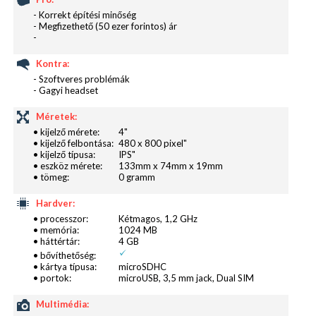
- Korrekt építési minőség
- Megfizethető (50 ezer forintos) ár
-
Kontra:
- Szoftveres problémák
- Gagyi headset
Méretek:
• kijelző mérete:
4"
• kijelző felbontása:
480 x 800 pixel"
• kijelző típusa:
IPS"
• eszköz mérete:
133mm x 74mm x 19mm
• tömeg:
0 gramm
Hardver:
• processzor:
Kétmagos, 1,2 GHz
• memória:
1024 MB
• háttértár:
4 GB
• bővíthetőség:
• kártya típusa:
microSDHC
• portok:
microUSB, 3,5 mm jack, Dual SIM
Multimédia: