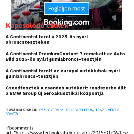
nyilatkozott az egyik ismerősöm, miután a kezébe
adtam a tesztpéldányt. Ez nem is véletlen, hiszen a
por- és vízálló, IP68-as minősítéssel ellátott Vertis
Kapcsolódó cikkek
Braver vastagsága két iPhone 5-ösnek felel meg,
azaz egyáltalán nem a ma megszokott, vékonyítási
A Continental tarol a 2025-ös nyári
törekvés járta át a fejlesztők agyát a tervezés során.
abroncsteszteken
A Continental PremiumContact 7 remekelt az Auto
Bild 2025-ös nyári gumiabroncs-tesztjén
A Continental tarolt az európai autóklubok nyári
gumiabroncs-tesztjén
Csendtesztek a csendes autókért: rendszerbe állt
a BMW Group új aeroakusztikai központja
TOVÁBBI CIKKEK:
IP68
,
OVERMAX
,
STRAPATELEFON
,
TESZT
,
VERTIS
BRAVER
[fbcomments
url="https://www.technokrata.hu/tesztek/2015/01/06/teszt-