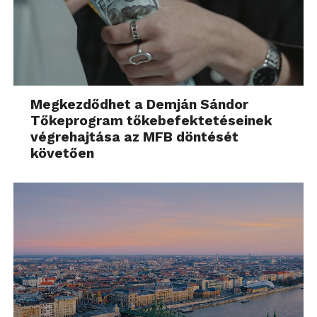
Megkezdődhet a Demján Sándor
Tőkeprogram tőkebefektetéseinek
végrehajtása az MFB döntését
követően