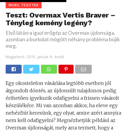
MOBIL TESZTEK
Teszt: Overmax Vertis Braver –
Tényleg kemény legény?
Első látásra igazi erőgép az Overmax újdonsága,
azonban a burkolat mögött néhány probléma bújik
meg.
Megjelent:
2015. január 6. kedd
Egy okostelefon vásárlása legtöbb esetben jól
átgondolt döntés, az újdonsült tulajdonos pedig
érthetően igyekszik odafigyelni a frissen vásárolt
készülékére. Mi van azonban akkor, ha eleve egy
nehézfiút keresünk, egy olyat, amire azért annyira
nem kell odafigyelni? Megnézhetjük például az
Overmax újdonságát, mely arra termett, hogy a