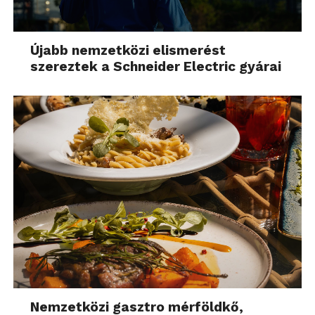
Újabb nemzetközi elismerést
szereztek a Schneider Electric gyárai
Nemzetközi gasztro mérföldkő,