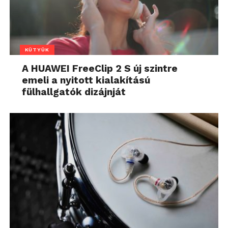
KÜTYÜK
A HUAWEI FreeClip 2 S új szintre
emeli a nyitott kialakítású
fülhallgatók dizájnját