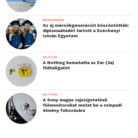
BÜSZKESÉG
Az új mérnökgenerációt köszöntötték:
diplomaátadót tartott a Széchenyi
István Egyetem
KÜTYÜK
A Nothing bemutatta az Ear (3a)
fülhallgatót
Szoftveresen kapunk még panoráma és HDR módot
is, illetve Full HD felbontású videókat is
KÜTYÜK
készíthetünk, ha a telefon is úgy akarja. Nemcsak
A Sony magas zajszigetelésű
saját, de mások által készített videókat is
fülmonitorokat mutat be a színpadi
élmény fokozására
megnézhetünk, az MKV formátumot is támogató
Video Player mellett pedig az n7player névre
keresztelt zenelejátszó áll szolgálatra készen. Ha
betelne a 4 GB-nyi memória, akkor microSD