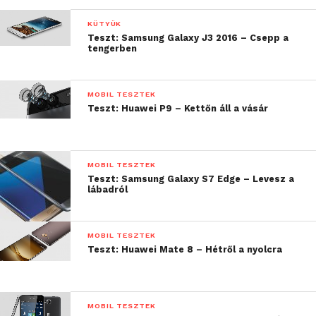
KÜTYÜK
Teszt: Samsung Galaxy J3 2016 – Csepp a
tengerben
MOBIL TESZTEK
Teszt: Huawei P9 – Kettőn áll a vásár
MOBIL TESZTEK
Teszt: Samsung Galaxy S7 Edge – Levesz a
lábadról
A Vertis Braver előlapját egy 4”-es, 800 x 480 pixel
felbontású, IPS képernyő foglalja el, alatta pedig a
szokásos, androidos érintőgombokat találjuk. Feljebb
MOBIL TESZTEK
a beszélgetésekhez használható mikrofont és a VGA
Teszt: Huawei Mate 8 – Hétről a nyolcra
kamerát találjuk. Jobb oldalra került a kamera- és a
bekapcsológomb is, míg a hangerőállítást bal
oldalon tudjuk megejteni. Általánosan elmondható,
MOBIL TESZTEK