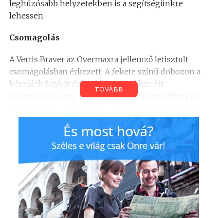
leghúzósabb helyzetekben is a segítségünkre
lehessen.
Csomagolás
A Vertis Braver az Overmaxra jellemző letisztult
csomagolásban érkezett. A fekete színű dobozon a
készülék fotóját és legfőbb specifikációit
TOVÁBB
tekinthetjük meg. Ha belenézünk, akkor láthatjuk,
hogy a trónon továbbra is a tesztkészülék csücsül,
alább pedig a tartozékok kaptak helyet. Így egy
micro USB kábelt, egy töltőfejet, egy 2400 mAh-es
akkumulátort, egy fülhallgatót és egy, a hátlap
rögzítésére szolgáló mini csavarhúzót találunk a
csomagban.
Külső
“Ez a cucc nagy, méghozzá nem is kicsit” – Így