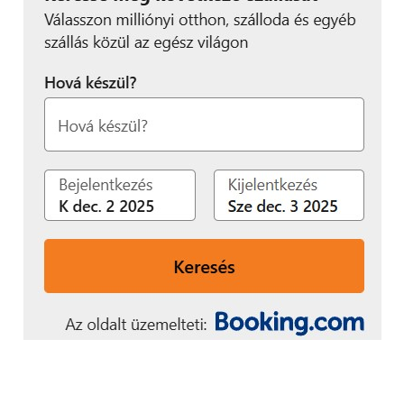
A 4.2 Jelly Bean egyébként megfelelően teszi a
dolgát, akadozást csak aktív, több ablakos böngészés
közben tapasztaltam, igaz ilyenkor sem lassult le
vészesen a sebesség.
Multimédia
A vaskos burkolat egy 8 megapixeles kamerát rejt. A