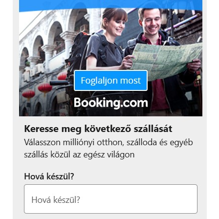
problémák, a csomagban található gagyi headset és
az egyedi programok hiánya elgondolkodásra
késztetett azzal kapcsolatban, hogy mennyire is
ajánljam ezt a modellt. Úgy gondolom, hogy a
szoftveres téren biztosan számíthatunk további
javulásra, így ha nem is most, néhány hónap múlva
minden, aktív életet élőnek érdemes lesz
megtekintenie a modellt, most azonban jobb, ha
várunk egy kicsit.