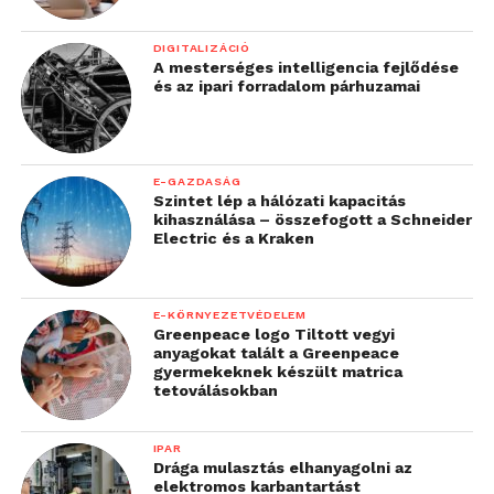
DIGITALIZÁCIÓ
A mesterséges intelligencia fejlődése
és az ipari forradalom párhuzamai
E-GAZDASÁG
Szintet lép a hálózati kapacitás
kihasználása – összefogott a Schneider
Electric és a Kraken
E-KÖRNYEZETVÉDELEM
Greenpeace logo Tiltott vegyi
anyagokat talált a Greenpeace
gyermekeknek készült matrica
tetoválásokban
IPAR
Drága mulasztás elhanyagolni az
elektromos karbantartást