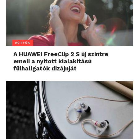
KÜTYÜK
A HUAWEI FreeClip 2 S új szintre
emeli a nyitott kialakítású
fülhallgatók dizájnját