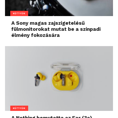
KÜTYÜK
A Sony magas zajszigetelésű
fülmonitorokat mutat be a színpadi
élmény fokozására
KÜTYÜK
A Nothing bemutatta az Ear (3a)