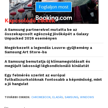
így már van tapasztalatuk a Google rendszerével
felszerelt eszközök készítésével. A kilépés oka a
rossz eladásokban keresendő, míg 2013-ban a vártnál
Kapcsolódó cikkek
5 millióval kevesebb, 12 millió laptop talált gazdára,
addig idénre már ezt a számot is csak 7 millióra
A Samsung partnereivel mutatta be az
becsüli a Samsung.
összekapcsolt egészség jövőképét a Galaxy
Unpacked 2026 eseményen
Megérkezett a legendás Louvre-gyűjtemény a
Samsung Art Store-ba
A Samsung bemutatja új klímamegoldásait és
megújult lakossági légkondicionáló kínálatát
Egy felmérés szerint az európai
futballszurkolóknak fontosabb a képminőség, mint
a jó hangulat
TOVÁBBI CIKKEK:
CHROMEBOOK
,
ELADÁS
,
SAMSUNG
,
WINDOWS