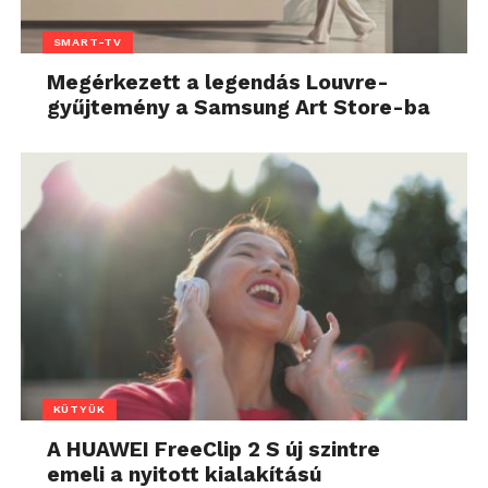
SMART-TV
Megérkezett a legendás Louvre-
gyűjtemény a Samsung Art Store-ba
KÜTYÜK
A HUAWEI FreeClip 2 S új szintre
emeli a nyitott kialakítású