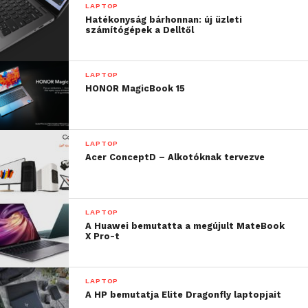
LAPTOP
Hatékonyság bárhonnan: új üzleti
számítógépek a Delltől
LAPTOP
HONOR MagicBook 15
LAPTOP
Acer ConceptD – Alkotóknak tervezve
LAPTOP
A Huawei bemutatta a megújult MateBook
X Pro-t
LAPTOP
A HP bemutatja Elite Dragonfly laptopjait