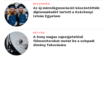
BÜSZKESÉG
Az új mérnökgenerációt köszöntötték:
diplomaátadót tartott a Széchenyi
István Egyetem
KÜTYÜK
A Sony magas zajszigetelésű
fülmonitorokat mutat be a színpadi
élmény fokozására