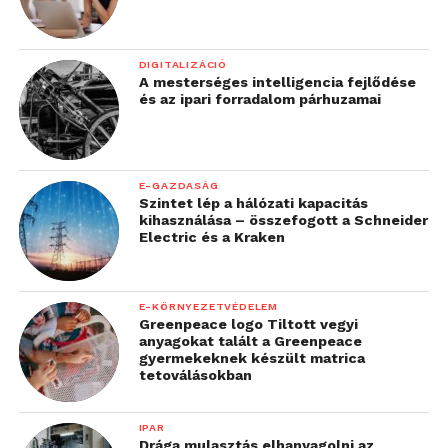
DIGITALIZÁCIÓ
A mesterséges intelligencia fejlődése
és az ipari forradalom párhuzamai
E-GAZDASÁG
Szintet lép a hálózati kapacitás
kihasználása – összefogott a Schneider
Electric és a Kraken
E-KÖRNYEZETVÉDELEM
Greenpeace logo Tiltott vegyi
anyagokat talált a Greenpeace
gyermekeknek készült matrica
tetoválásokban
IPAR
Drága mulasztás elhanyagolni az