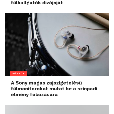
fülhallgatók dizájnját
KÜTYÜK
A Sony magas zajszigetelésű
fülmonitorokat mutat be a színpadi
élmény fokozására