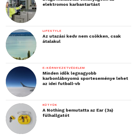
elektromos karbantartást
LIFESTYLE
Az utazási kedv nem csökken, csak
átalakul
E-KÖRNYEZETVÉDELEM
Minden idők legnagyobb
karbonlábnyomú sporteseménye lehet
az idei futball-vb
KÜTYÜK
A Nothing bemutatta az Ear (3a)
fülhallgatót