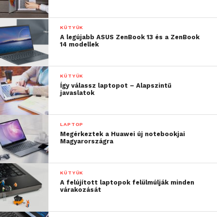
KÜTYÜK
A legújabb ASUS ZenBook 13 és a ZenBook
14 modellek
KÜTYÜK
Így válassz laptopot – Alapszintű
javaslatok
LAPTOP
Megérkeztek a Huawei új notebookjai
Magyarországra
KÜTYÜK
A felújított laptopok felülmúlják minden
várakozását