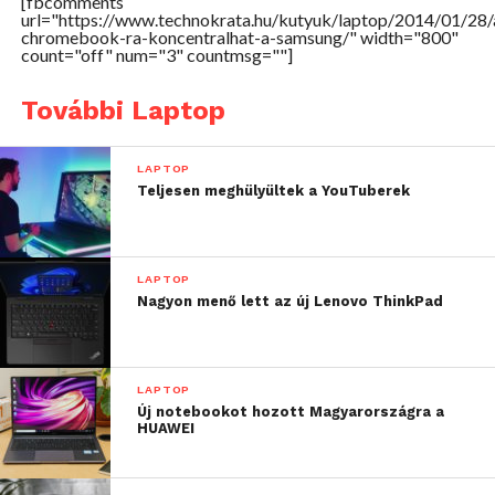
[fbcomments
url="https://www.technokrata.hu/kutyuk/laptop/2014/01/28/
chromebook-ra-koncentralhat-a-samsung/" width="800"
count="off" num="3" countmsg=""]
További Laptop
LAPTOP
Teljesen meghülyültek a YouTuberek
LAPTOP
Nagyon menő lett az új Lenovo ThinkPad
LAPTOP
Új notebookot hozott Magyarországra a
HUAWEI