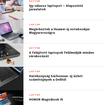
KÜTYÜK
Így válassz laptopot – Alapszintű
javaslatok
LAPTOP
Megérkeztek a Huawei új notebookjai
Magyarországra
KÜTYÜK
A felújított laptopok felülmúlják minden
várakozását
LAPTOP
Hatékonyság bárhonnan: új üzleti
számítógépek a Delltől
LAPTOP
HONOR MagicBook 15