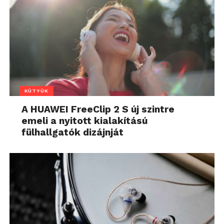
KÜTYÜK
A HUAWEI FreeClip 2 S új szintre
emeli a nyitott kialakítású
fülhallgatók dizájnját