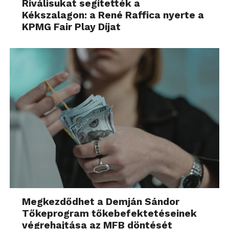
Riválisukat segítették a
Kékszalagon: a René Raffica nyerte a
KPMG Fair Play Díjat
Megkezdődhet a Demján Sándor
Tőkeprogram tőkebefektetéseinek
végrehajtása az MFB döntését