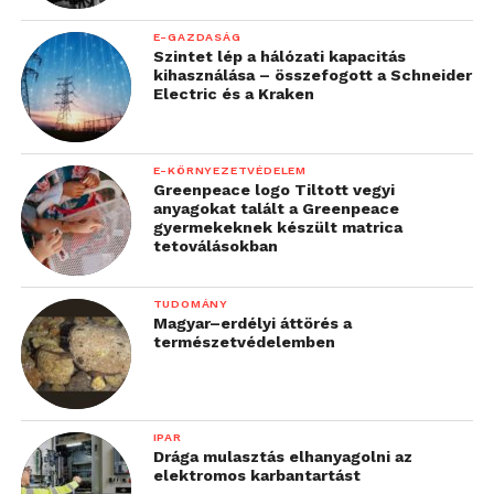
E-GAZDASÁG
Szintet lép a hálózati kapacitás
kihasználása – összefogott a Schneider
Electric és a Kraken
E-KÖRNYEZETVÉDELEM
Greenpeace logo Tiltott vegyi
anyagokat talált a Greenpeace
gyermekeknek készült matrica
tetoválásokban
TUDOMÁNY
Magyar–erdélyi áttörés a
természetvédelemben
IPAR
Drága mulasztás elhanyagolni az
elektromos karbantartást