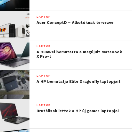
LAPTOP
Acer ConceptD – Alkotóknak tervezve
LAPTOP
A Huawei bemutatta a megújult MateBook
X Pro-t
LAPTOP
A HP bemutatja Elite Dragonfly laptopjait
LAPTOP
Brutálisak lettek a HP új gamer laptopjai