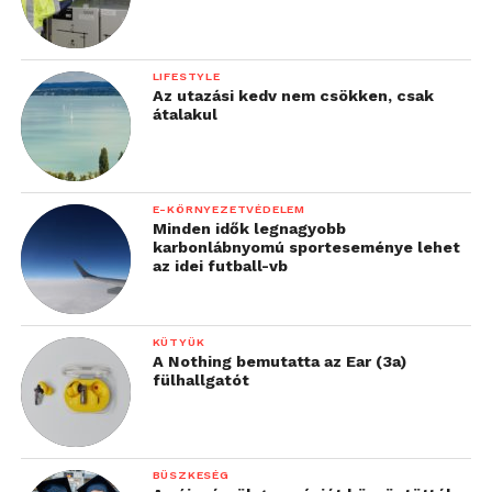
LIFESTYLE
Az utazási kedv nem csökken, csak
átalakul
E-KÖRNYEZETVÉDELEM
Minden idők legnagyobb
karbonlábnyomú sporteseménye lehet
az idei futball-vb
KÜTYÜK
A Nothing bemutatta az Ear (3a)
fülhallgatót
BÜSZKESÉG