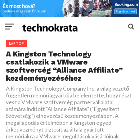
LAPTOP
A Kingston Technology
csatlakozik a VMware
szoftvercég “Alliance Affiliate”
kezdeményezéséhez
A Kingston Technology Company Inc. a világ vezető
független memóriagyártója bejelentette, hogy részt
vesz a VMware szoftvercég partnervállalatai
számára indított “Alliance Affiliate” (“Egyesített
Szövetség”) elnevezésű kezdeményezésben. A
megállapodás értelmében a Kingston egyedi
árkedvezményt biztosít az általa gyártott
memóriákra a VMware megoldások vásárlóinak.