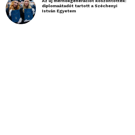
Az új mérnökgenerációt köszöntötték:
diplomaátadót tartott a Széchenyi
István Egyetem