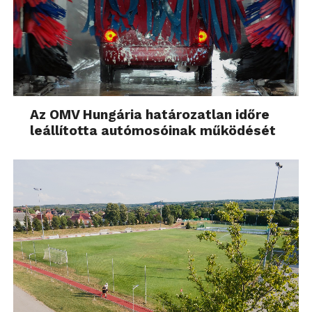
Az OMV Hungária határozatlan időre
leállította autómosóinak működését