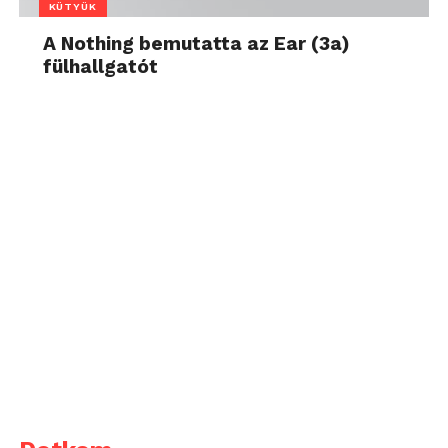
KÜTYÜK
A Nothing bemutatta az Ear (3a)
fülhallgatót