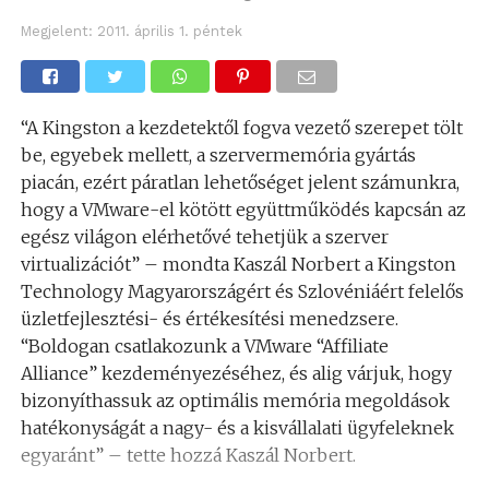
Megjelent:
2011. április 1. péntek
“A Kingston a kezdetektől fogva vezető szerepet tölt
be, egyebek mellett, a szervermemória gyártás
piacán, ezért páratlan lehetőséget jelent számunkra,
hogy a VMware-el kötött együttműködés kapcsán az
egész világon elérhetővé tehetjük a szerver
virtualizációt” – mondta Kaszál Norbert a Kingston
Technology Magyarországért és Szlovéniáért felelős
üzletfejlesztési- és értékesítési menedzsere.
“Boldogan csatlakozunk a VMware “Affiliate
Alliance” kezdeményezéséhez, és alig várjuk, hogy
bizonyíthassuk az optimális memória megoldások
hatékonyságát a nagy- és a kisvállalati ügyfeleknek
egyaránt” – tette hozzá Kaszál Norbert.