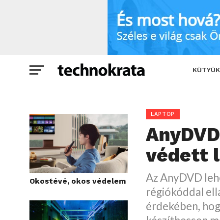
AnyDVD: másolás- és régiókód védett 
KÜTYÜK
LAPTOP
AnyDVD:
védett 
Az AnyDVD lehet
Okostévé, okos védelem
régiókóddal el
érdekében, hog