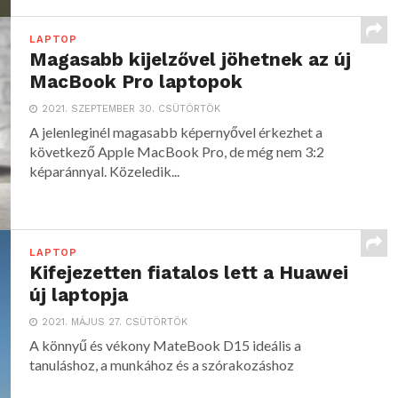
LAPTOP
Magasabb kijelzővel jöhetnek az új
MacBook Pro laptopok
2021. SZEPTEMBER 30. CSÜTÖRTÖK
A jelenleginél magasabb képernyővel érkezhet a
következő Apple MacBook Pro, de még nem 3:2
képaránnyal. Közeledik...
LAPTOP
Kifejezetten fiatalos lett a Huawei
új laptopja
2021. MÁJUS 27. CSÜTÖRTÖK
A könnyű és vékony MateBook D15 ideális a
tanuláshoz, a munkához és a szórakozáshoz