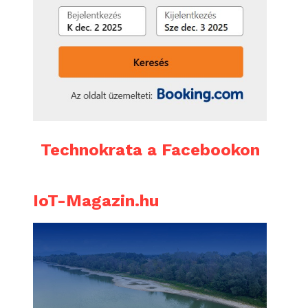
Technokrata a Facebookon
IoT-Magazin.hu