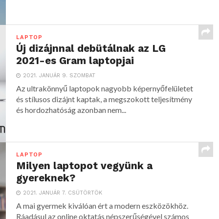
LAPTOP
Új dizájnnal debütálnak az LG
2021-es Gram laptopjai
2021. JANUÁR 9. SZOMBAT
Az ultrakönnyű laptopok nagyobb képernyőfelületet
és stílusos dizájnt kaptak, a megszokott teljesítmény
és hordozhatóság azonban nem...
LAPTOP
Milyen laptopot vegyünk a
gyereknek?
2021. JANUÁR 7. CSÜTÖRTÖK
A mai gyermek kiválóan ért a modern eszközökhöz.
Ráadásul az online oktatás népszerűségével számos