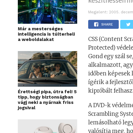
készíthessen me
Megjelent:
2005. decem
SHARE
Már a mesterséges
intelligencia is túlterheli
CSS (Content Sc
a weboldalakat
Protected) védel
Gond egy szál se
alkalmazott, agy
időben képesek l
ígérik a fejlesz
kipróbált felhasz
Érettségi pipa, útra fel! 5
tipp, hogy biztonságban
vágj neki a nyárnak friss
A DVD-k védelmét
jogsival
Scrambling Syst
lemásolható legy
valósítja meg, h