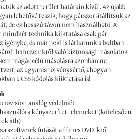
atók az adott terület határain kívül. Az újabb
yan lehetővé teszik, hogy párszor átállítsuk az
át, de ez hosszú távon nem használható. A
nt mindkét technika kiiktatása csak pár
 igénybe, és már neki is láthatunk a boltban
árolt lemezeinkről való biztonsági másolatok
 Nem magáncélú másolásra azonban ne
ftvert, az ugyanis törvénysértő, ahogyan
kban a CSS kódolás kiiktatása is!
ók
Macrovision analóg védelmét
felhasználóra kényszerített elemeket (kötelezően
ok stb.)
a szoftverek futását a filmes DVD-kről