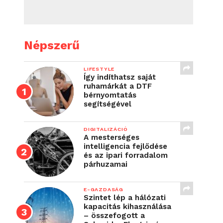
Népszerű
LIFESTYLE
Így indíthatsz saját
ruhamárkát a DTF
bérnyomtatás
segítségével
DIGITALIZÁCIÓ
A mesterséges
intelligencia fejlődése
és az ipari forradalom
párhuzamai
E-GAZDASÁG
Szintet lép a hálózati
kapacitás kihasználása
– összefogott a