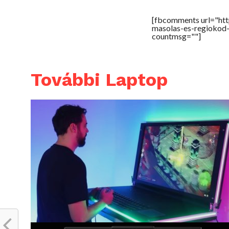
[fbcomments url="ht
masolas-es-regiokod
countmsg=""]
További Laptop