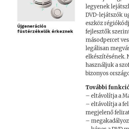
legyenek lejátszh
DVD-lejátszók ug
eszköz régiókódj
Újgenerációs
fejlesztők szeri
füstérzékelők érkeznek
másodpercet vesz
legálisan megvás
elkészítésének.
használjuk a szo
bizonyos országo
További funkci
– eltávolítja a 
– eltávolítja a 
megjelenő felirat
– megakadályozz