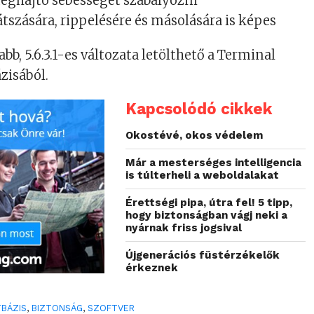
eghajtó sebességét szabályozni
átszására, rippelésére és másolására is képes
b, 5.6.3.1-es változata letölthető a Terminal
zisából.
Kapcsolódó cikkek
Okostévé, okos védelem
Már a mesterséges intelligencia
is túlterheli a weboldalakat
Érettségi pipa, útra fel! 5 tipp,
hogy biztonságban vágj neki a
nyárnak friss jogsival
Újgenerációs füstérzékelők
érkeznek
TBÁZIS
,
BIZTONSÁG
,
SZOFTVER