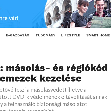
lemezek kezelése
SHARE
TWEET
E-GAZDASÁG
TUDOMÁNY
LIFESTYLE
SMART HOME
 másolás- és régiókód
lemezek kezelése
ővé teszi a másolásvédett illetve a
látott DVD-k védelmének eltávolítását annak
y a felhasználó biztonsági másolatot