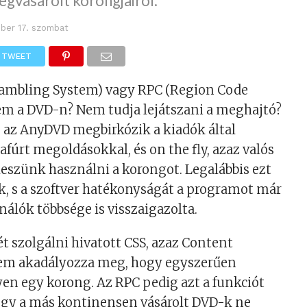
gvásárolt korongjairól.
ber 17. szombat
TWEET
rambling System) vagy RPC (Region Code
em a DVD-n? Nem tudja lejátszani a meghajtó?
, az AnyDVD megbirkózik a kiadók által
afúrt megoldásokkal, és on the fly, azaz valós
eszünk használni a korongot. Legalábbis ezt
tők, s a szoftver hatékonyságát a programot már
nálók többsége is visszaigazolta.
 szolgálni hivatott CSS, azaz Content
em akadályozza meg, hogy egyszerűen
en egy korong. Az RPC pedig azt a funkciót
ogy a más kontinensen vásárolt DVD-k ne