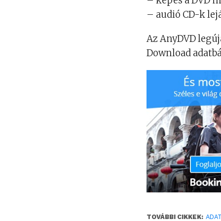
– képes a DVD m
– audió CD-k lej
Az AnyDVD legújab
Download adatbá
TOVÁBBI CIKKEK:
ADA