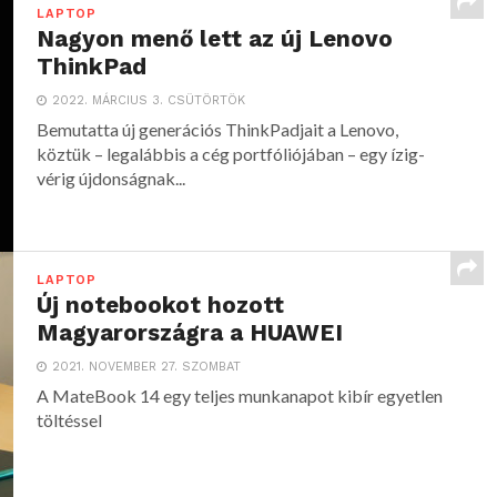
LAPTOP
Nagyon menő lett az új Lenovo
ThinkPad
2022. MÁRCIUS 3. CSÜTÖRTÖK
Bemutatta új generációs ThinkPadjait a Lenovo,
köztük – legalábbis a cég portfóliójában – egy ízig-
vérig újdonságnak...
LAPTOP
Új notebookot hozott
Magyarországra a HUAWEI
2021. NOVEMBER 27. SZOMBAT
A MateBook 14 egy teljes munkanapot kibír egyetlen
töltéssel