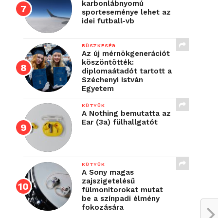
karbonlábnyomú
sporteseménye lehet az
idei futball-vb
BÜSZKESÉG
Az új mérnökgenerációt
köszöntötték:
diplomaátadót tartott a
Széchenyi István
Egyetem
KÜTYÜK
A Nothing bemutatta az
Ear (3a) fülhallgatót
KÜTYÜK
A Sony magas
zajszigetelésű
fülmonitorokat mutat
be a színpadi élmény
fokozására