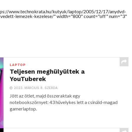
tps://www.technokrata.hu/kutyuk/laptop/2005/12/17/anydvd-
-vedett-lemezek-kezelese/" width="800" count="off" num="3"
LAPTOP
Teljesen meghülyültek a
YouTuberek
2023. MÁRCIUS 8. SZERDA
Jött az ötlet, majd összeraktak egy
notebookszörnyet: 43 hüvelykes lett a csináld-magad
gamerlaptop.