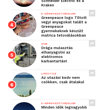
Schneider Electric és a
Kraken
E-KÖRNYEZETVÉDELEM
Greenpeace logo Tiltott
vegyi anyagokat talált a
Greenpeace
gyermekeknek készült
matrica tetoválásokban
IPAR
Drága mulasztás
elhanyagolni az
elektromos
karbantartást
LIFESTYLE
Az utazási kedv nem
csökken, csak átalakul
E-KÖRNYEZETVÉDELEM
Minden idők legnagyobb